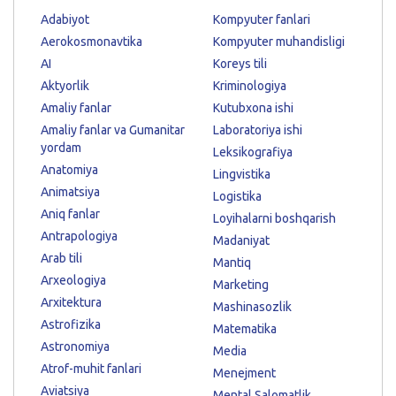
Adabiyot
Kompyuter fanlari
Aerokosmonavtika
Kompyuter muhandisligi
AI
Koreys tili
Aktyorlik
Kriminologiya
Amaliy fanlar
Kutubxona ishi
Amaliy fanlar va Gumanitar
Laboratoriya ishi
yordam
Leksikografiya
Anatomiya
Lingvistika
Animatsiya
Logistika
Aniq fanlar
Loyihalarni boshqarish
Antrapologiya
Madaniyat
Arab tili
Mantiq
Arxeologiya
Marketing
Arxitektura
Mashinasozlik
Astrofizika
Matematika
Astronomiya
Media
Atrof-muhit fanlari
Menejment
Aviatsiya
Mental Salomatlik