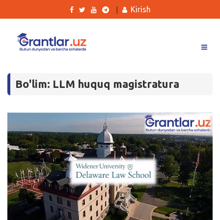
Kirish
|
Grantlar
Bo'lim: LLM huquq magistratura
Tanlovlar
Ishlar
Kurslar
Blog
Yana
Qidirish