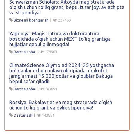
Schwarzman Scholars: Xitoyda magistraturada
oʻqish uchun toʻliq grant, bepul turar joy, aviachipta
va stipendiya!
Biznesni boshqarish
|
227460
Yaponiya: Magistratura va doktorantura
bosqichida oʻqish uchun MEXT toʻliq grantiga
hujjatlar qabul qilinmoqda!
Barcha soha
|
178903
ClimateScience Olympiad 2024: 25 yoshgacha
boʻlganlar uchun onlayn olimpiada: mukofot
jamgʻarmasi 15 000 dollar va gʻoliblar Bakuga
bepul safar qiladi!
Barcha soha
|
149691
Rossiya: Bakalavriat va magistraturada o’qish
uchun to’liq grant va oylik stipendiya!
Dasturlash
|
143891