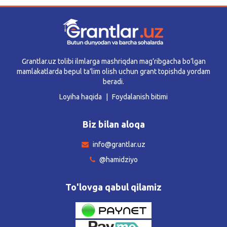
Grantlar.uz tolibi ilmlarga mashriqdan mag’ribgacha bo’lgan
mamlakatlarda bepul ta’lim olish uchun grant topishda yordam
beradi.
Loyiha haqida
Foydalanish bitimi
Biz bilan aloqa
info@grantlar.uz
@hamidziyo
To'lovga qabul qilamiz