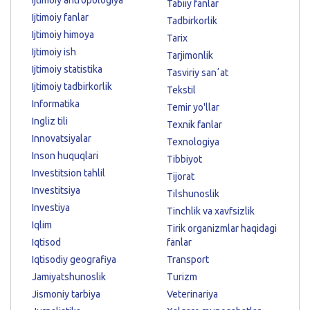
Ijtimoiy antropologiya
Tabiiy fanlar
Ijtimoiy fanlar
Tadbirkorlik
Ijtimoiy himoya
Tarix
Ijtimoiy ish
Tarjimonlik
Ijtimoiy statistika
Tasviriy sanʼat
Ijtimoiy tadbirkorlik
Tekstil
Informatika
Temir yo'llar
Ingliz tili
Texnik fanlar
Innovatsiyalar
Texnologiya
Inson huquqlari
Tibbiyot
Investitsion tahlil
Tijorat
Investitsiya
Tilshunoslik
Investiya
Tinchlik va xavfsizlik
Iqlim
Tirik organizmlar haqidagi
Iqtisod
fanlar
Iqtisodiy geografiya
Transport
Jamiyatshunoslik
Turizm
Jismoniy tarbiya
Veterinariya