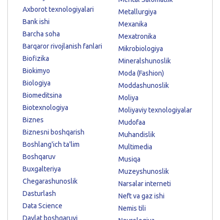
Axborot texnologiyalari
Metallurgiya
Bank ishi
Mexanika
Barcha soha
Mexatronika
Barqaror rivojlanish fanlari
Mikrobiologiya
Biofizika
Mineralshunoslik
Biokimyo
Moda (Fashion)
Biologiya
Moddashunoslik
Biomeditsina
Moliya
Biotexnologiya
Moliyaviy texnologiyalar
Biznes
Mudofaa
Biznesni boshqarish
Muhandislik
Boshlang'ich ta'lim
Multimedia
Boshqaruv
Musiqa
Buxgalteriya
Muzeyshunoslik
Chegarashunoslik
Narsalar interneti
Dasturlash
Neft va gaz ishi
Data Science
Nemis tili
Davlat boshqaruvi