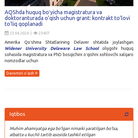
Kirish
AQShda huquq boʻyicha magistratura va
doktoranturada o’qish uchun grant: kontrakt to’lovi
to’liq qoplanadi
23.04.2024 |
23407
Amerika Qoʻshma Shtatlarining Delaver shtatida joylashgan
Widener University Delaware Law School
oliygohi huquq
sohasida magistratura va PhD bosqichini oʻqishni xohlovchi xalqaro
nomzodlar uchun
Davomini o'qish
Iqtibos
Muhim ahamiyatga ega bo’lgan nimaiki yaratilgan bo’lsa,
albatta u kuchli tartib asosida tashkil etilgan