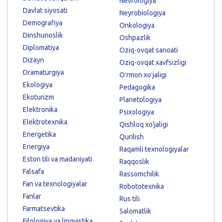
Nevrologiya
Davlat siyosati
Neyrobiologiya
Demografiya
Onkologiya
Dinshunoslik
Oshpazlik
Diplomatiya
Oziq-ovqat sanoati
Dizayn
Oziq-ovqat xavfsizligi
Dramaturgiya
Oʻrmon xoʻjaligi
Ekologiya
Pedagogika
Ekoturizm
Planetologiya
Elektronika
Psixologiya
Elektrotexnika
Qishloq xo'jaligi
Energetika
Qurilish
Energiya
Raqamli texnologiyalar
Eston tili va madaniyati
Raqqoslik
Falsafa
Rassomchilik
Fan va texnologiyalar
Robototexnika
Fanlar
Rus tili
Farmatsevtika
Salomatlik
Filologiya va lingvistika