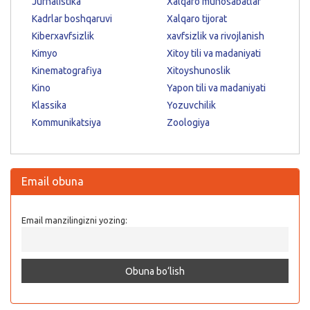
Jurnalistika
Xalqaro munosabatlar
Kadrlar boshqaruvi
Xalqaro tijorat
Kiberxavfsizlik
xavfsizlik va rivojlanish
Kimyo
Xitoy tili va madaniyati
Kinematografiya
Xitoyshunoslik
Kino
Yapon tili va madaniyati
Klassika
Yozuvchilik
Kommunikatsiya
Zoologiya
Email obuna
Email manzilingizni yozing: