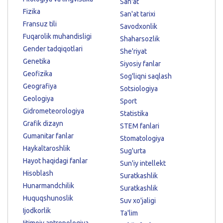
San'at
Fizika
San'at tarixi
Fransuz tili
Savodxonlik
Fuqarolik muhandisligi
Shaharsozlik
Gender tadqiqotlari
She'riyat
Genetika
Siyosiy fanlar
Geofizika
Sog'liqni saqlash
Geografiya
Sotsiologiya
Geologiya
Sport
Gidrometeorologiya
Statistika
Grafik dizayn
STEM fanlari
Gumanitar fanlar
Stomatologiya
Haykaltaroshlik
Sug'urta
Hayot haqidagi fanlar
Sun'iy intellekt
Hisoblash
Suratkashlik
Hunarmandchilik
Suratkashlik
Huquqshunoslik
Suv xo'jaligi
Ijodkorlik
Ta'lim