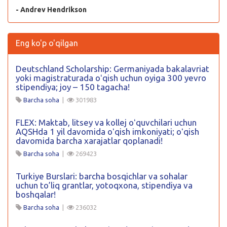
- Andrev Hendrikson
Eng ko'p o'qilgan
Deutschland Scholarship: Germaniyada bakalavriat
yoki magistraturada oʻqish uchun oyiga 300 yevro
stipendiya; joy – 150 tagacha!
Barcha soha
|
301983
FLEX: Maktab, litsey va kollej oʻquvchilari uchun
AQSHda 1 yil davomida oʻqish imkoniyati; oʻqish
davomida barcha xarajatlar qoplanadi!
Barcha soha
|
269423
Turkiye Burslari: barcha bosqichlar va sohalar
uchun to’liq grantlar, yotoqxona, stipendiya va
boshqalar!
Barcha soha
|
236032