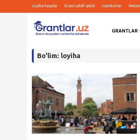
Loyiha haqida
Grant taklif qilish
Hamkorlar
Rekla
GRANTLAR
Grantlar
Bo'lim: loyiha
Tanlovlar
Ishlar
Kurslar
Blog
Yana