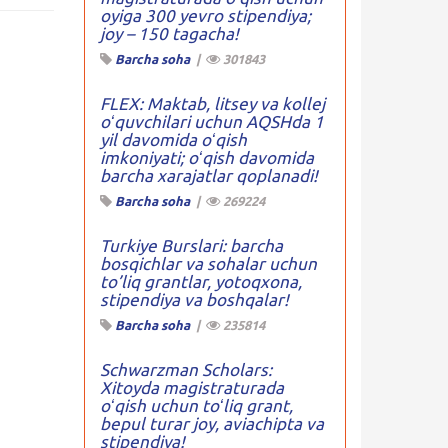
oyiga 300 yevro stipendiya;
joy – 150 tagacha!
Barcha soha
|
301843
FLEX: Maktab, litsey va kollej
oʻquvchilari uchun AQSHda 1
yil davomida oʻqish
imkoniyati; oʻqish davomida
barcha xarajatlar qoplanadi!
Barcha soha
|
269224
Turkiye Burslari: barcha
bosqichlar va sohalar uchun
to’liq grantlar, yotoqxona,
stipendiya va boshqalar!
Barcha soha
|
235814
Schwarzman Scholars:
Xitoyda magistraturada
oʻqish uchun toʻliq grant,
bepul turar joy, aviachipta va
stipendiya!