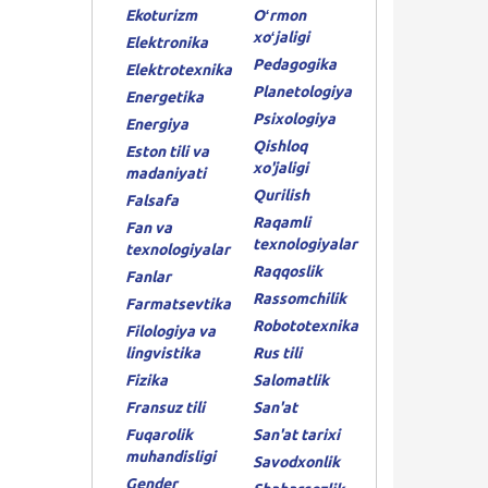
Ekoturizm
Oʻrmon
xoʻjaligi
Elektronika
Pedagogika
Elektrotexnika
Planetologiya
Energetika
Psixologiya
Energiya
Qishloq
Eston tili va
xo'jaligi
madaniyati
Qurilish
Falsafa
Raqamli
Fan va
texnologiyalar
texnologiyalar
Raqqoslik
Fanlar
Rassomchilik
Farmatsevtika
Robototexnika
Filologiya va
lingvistika
Rus tili
Fizika
Salomatlik
Fransuz tili
San'at
Fuqarolik
San'at tarixi
muhandisligi
Savodxonlik
Gender