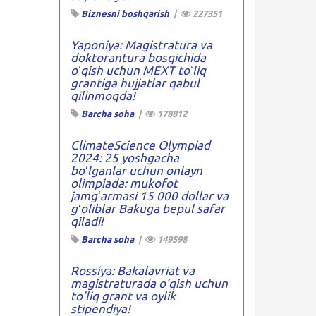
Biznesni boshqarish
|
227351
Yaponiya: Magistratura va
doktorantura bosqichida
oʻqish uchun MEXT toʻliq
grantiga hujjatlar qabul
qilinmoqda!
Barcha soha
|
178812
ClimateScience Olympiad
2024: 25 yoshgacha
boʻlganlar uchun onlayn
olimpiada: mukofot
jamgʻarmasi 15 000 dollar va
gʻoliblar Bakuga bepul safar
qiladi!
Barcha soha
|
149598
Rossiya: Bakalavriat va
magistraturada o’qish uchun
to’liq grant va oylik
stipendiya!