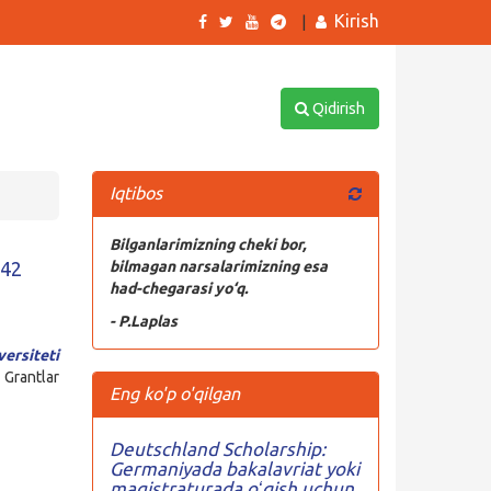
Kirish
|
Qidirish
Iqtibos
Bilganlarimizning cheki bor,
 42
bilmagan narsalarimizning esa
had-chegarasi yo‘q.
- P.Laplas
ersiteti
Grantlar
Eng ko'p o'qilgan
Deutschland Scholarship:
Germaniyada bakalavriat yoki
magistraturada oʻqish uchun