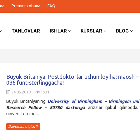
ma
Premium obuna
FAQ
TANLOVLAR
ISHLAR
KURSLAR
BLOG
Buyuk Britaniya: Postdoktorlar uchun loyiha; maosh –
036 funt-sterlinggacha!
24.05.2019 |
1931
Buyuk Britaniyaning
University of Birmingham – Birmingem univ
Research Fellow – 80780
dasturiga
arizalar qabul qilmoqda. 
universitetning
...
Davomini o'qish