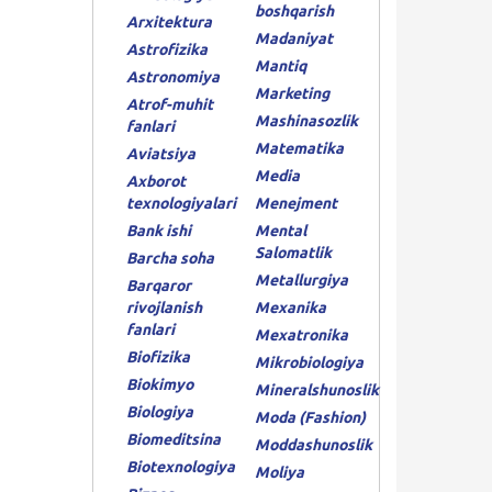
boshqarish
Arxitektura
Madaniyat
Astrofizika
Mantiq
Astronomiya
Marketing
Atrof-muhit
Mashinasozlik
fanlari
Matematika
Aviatsiya
Media
Axborot
texnologiyalari
Menejment
Bank ishi
Mental
Salomatlik
Barcha soha
Metallurgiya
Barqaror
rivojlanish
Mexanika
fanlari
Mexatronika
Biofizika
Mikrobiologiya
Biokimyo
Mineralshunoslik
Biologiya
Moda (Fashion)
Biomeditsina
Moddashunoslik
Biotexnologiya
Moliya