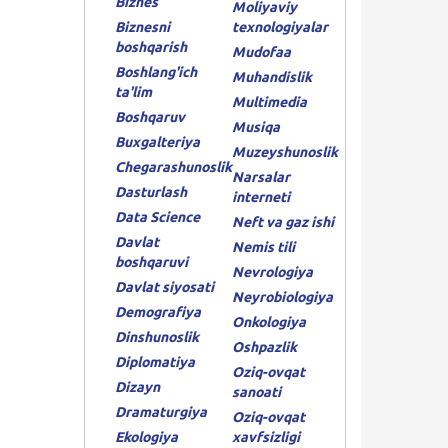
Biznes
Moliyaviy
Biznesni
texnologiyalar
boshqarish
Mudofaa
Boshlang'ich
Muhandislik
ta'lim
Multimedia
Boshqaruv
Musiqa
Buxgalteriya
Muzeyshunoslik
Chegarashunoslik
Narsalar
Dasturlash
interneti
Data Science
Neft va gaz ishi
Davlat
Nemis tili
boshqaruvi
Nevrologiya
Davlat siyosati
Neyrobiologiya
Demografiya
Onkologiya
Dinshunoslik
Oshpazlik
Diplomatiya
Oziq-ovqat
Dizayn
sanoati
Dramaturgiya
Oziq-ovqat
Ekologiya
xavfsizligi