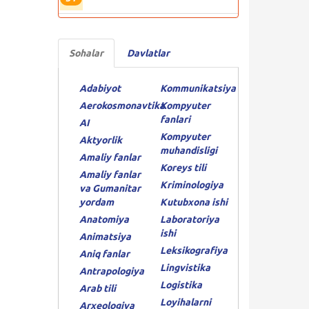
Sohalar
Davlatlar
Adabiyot
Kommunikatsiya
Aerokosmonavtika
Kompyuter
fanlari
AI
Kompyuter
Aktyorlik
muhandisligi
Amaliy fanlar
Koreys tili
Amaliy fanlar
Kriminologiya
va Gumanitar
yordam
Kutubxona ishi
Anatomiya
Laboratoriya
ishi
Animatsiya
Leksikografiya
Aniq fanlar
Lingvistika
Antrapologiya
Logistika
Arab tili
Loyihalarni
Arxeologiya