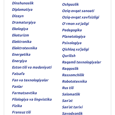
Dinshunoslik
Oshpazlik
Diplomatiya
Oziq-ovqat sanoati
Dizayn
Oziq-ovqat xavfsizligi
Dramaturgiya
Oʻrmon xoʻjaligi
Ekologiya
Pedagogika
Ekoturizm
Planetologiya
Elektronika
Psixologiya
Elektrotexnika
Qishloq xo'jaligi
Energetika
Qurilish
Energiya
Raqamli texnologiyalar
Eston tili va madaniyati
Raqqoslik
Falsafa
Rassomchilik
Fan va texnologiyalar
Robototexnika
Fanlar
Rus tili
Farmatsevtika
Salomatlik
Filologiya va lingvistika
San'at
Fizika
San'at tarixi
Fransuz tili
Savodxonlik