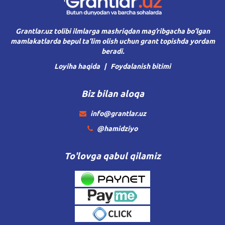
Grantlar.uz tolibi ilmlarga mashriqdan mag’ribgacha bo’lgan
mamlakatlarda bepul ta’lim olish uchun grant topishda yordam
beradi.
Loyiha haqida
Foydalanish bitimi
Biz bilan aloqa
info@grantlar.uz
@hamidziyo
To'lovga qabul qilamiz