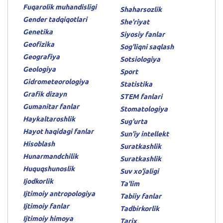
Fuqarolik muhandisligi
Shaharsozlik
Gender tadqiqotlari
She'riyat
Genetika
Siyosiy fanlar
Geofizika
Sog'liqni saqlash
Geografiya
Sotsiologiya
Geologiya
Sport
Gidrometeorologiya
Statistika
Grafik dizayn
STEM fanlari
Gumanitar fanlar
Stomatologiya
Haykaltaroshlik
Sug'urta
Hayot haqidagi fanlar
Sun'iy intellekt
Hisoblash
Suratkashlik
Hunarmandchilik
Suratkashlik
Huquqshunoslik
Suv xo'jaligi
Ijodkorlik
Ta'lim
Ijtimoiy antropologiya
Tabiiy fanlar
Ijtimoiy fanlar
Tadbirkorlik
Ijtimoiy himoya
Tarix