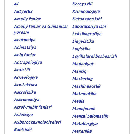
AI
Koreys tili
Aktyorlik
Kriminologiya
Amaliy fanlar
Kutubxona ishi
Amaliy fanlar va Gumanitar
Laboratoriya ishi
yordam
Leksikografiya
Anatomiya
Lingvistika
Animatsiya
Logistika
Aniq fanlar
Loyihalarni boshqarish
Antrapologiya
Madaniyat
Arab tili
Mantiq
Arxeologiya
Marketing
Arxitektura
Mashinasozlik
Astrofizika
Matematika
Astronomiya
Media
Atrof-muhit fanlari
Menejment
Aviatsiya
Mental Salomatlik
Axborot texnologiyalari
Metallurgiya
Bank ishi
Mexanika