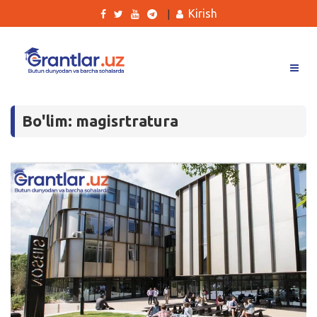
Kirish
|
Grantlar
Bo'lim: magisrtratura
Tanlovlar
Ishlar
Kurslar
Blog
Yana
Qidirish