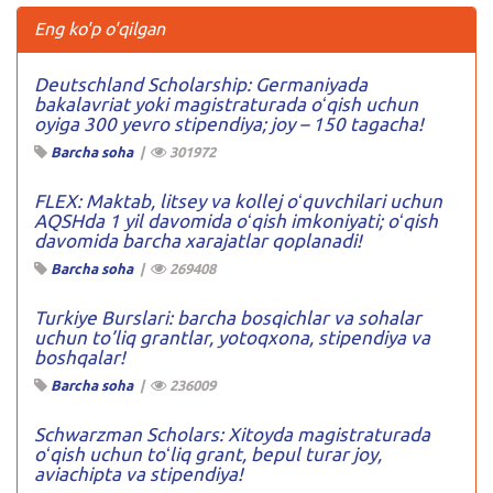
Eng ko'p o'qilgan
Deutschland Scholarship: Germaniyada
bakalavriat yoki magistraturada oʻqish uchun
oyiga 300 yevro stipendiya; joy – 150 tagacha!
Barcha soha
|
301972
FLEX: Maktab, litsey va kollej oʻquvchilari uchun
AQSHda 1 yil davomida oʻqish imkoniyati; oʻqish
davomida barcha xarajatlar qoplanadi!
Barcha soha
|
269408
Turkiye Burslari: barcha bosqichlar va sohalar
uchun to’liq grantlar, yotoqxona, stipendiya va
boshqalar!
Barcha soha
|
236009
Schwarzman Scholars: Xitoyda magistraturada
oʻqish uchun toʻliq grant, bepul turar joy,
aviachipta va stipendiya!