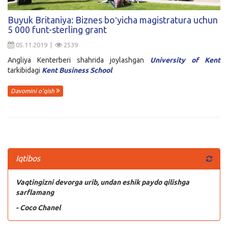
Kirish
Buyuk Britaniya: Biznes boʻyicha magistratura uchun
5 000 funt-sterling grant
05.11.2019 |
2539
Angliya Kenterberi shahrida joylashgan
University of Kent
tarkibidagi
Kent Business School
Davomini o'qish
Iqtibos
Vaqtingizni devorga urib, undan eshik paydo qilishga
sarflamang
- Coco Chanel