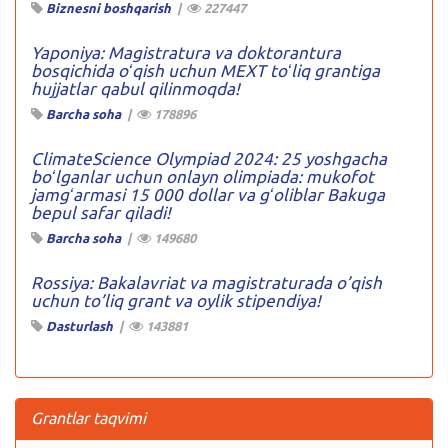
Biznesni boshqarish
|
227447
Yaponiya: Magistratura va doktorantura
bosqichida oʻqish uchun MEXT toʻliq grantiga
hujjatlar qabul qilinmoqda!
Barcha soha
|
178896
ClimateScience Olympiad 2024: 25 yoshgacha
boʻlganlar uchun onlayn olimpiada: mukofot
jamgʻarmasi 15 000 dollar va gʻoliblar Bakuga
bepul safar qiladi!
Barcha soha
|
149680
Rossiya: Bakalavriat va magistraturada o’qish
uchun to’liq grant va oylik stipendiya!
Dasturlash
|
143881
Grantlar taqvimi