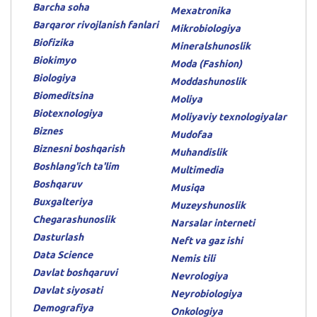
Barcha soha
Mexatronika
Barqaror rivojlanish fanlari
Mikrobiologiya
Biofizika
Mineralshunoslik
Biokimyo
Moda (Fashion)
Biologiya
Moddashunoslik
Biomeditsina
Moliya
Biotexnologiya
Moliyaviy texnologiyalar
Biznes
Mudofaa
Biznesni boshqarish
Muhandislik
Boshlang'ich ta'lim
Multimedia
Boshqaruv
Musiqa
Buxgalteriya
Muzeyshunoslik
Chegarashunoslik
Narsalar interneti
Dasturlash
Neft va gaz ishi
Data Science
Nemis tili
Davlat boshqaruvi
Nevrologiya
Davlat siyosati
Neyrobiologiya
Demografiya
Onkologiya