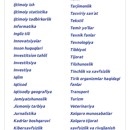
Ijtimoiy ish
Tarjimonlik
Ijtimoiy statistika
Tasviriy sanʼat
Ijtimoiy tadbirkorlik
Tekstil
Informatika
Temir yo'llar
Ingliz tili
Texnik fanlar
Innovatsiyalar
Texnologiya
Inson huquqlari
Tibbiyot
Investitsion tahlil
Tijorat
Investitsiya
Tilshunoslik
Investiya
Tinchlik va xavfsizlik
Iqlim
Tirik organizmlar haqidagi
Iqtisod
fanlar
Iqtisodiy geografiya
Transport
Jamiyatshunoslik
Turizm
Jismoniy tarbiya
Veterinariya
Jurnalistika
Xalqaro munosabatlar
Kadrlar boshqaruvi
Xalqaro tijorat
Kiberxavfsizlik
xavfsizlik va rivojlanish