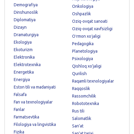
Demografiya
Onkologiya
Dinshunoslik
Oshpazlik
Diplomatiya
Oziq-ovqat sanoati
Dizayn
Oziq-ovqat xavfsizligi
Dramaturgiya
Oʻrmon xoʻjaligi
Ekologiya
Pedagogika
Ekoturizm
Planetologiya
Elektronika
Psixologiya
Elektrotexnika
Qishloq xo'jaligi
Energetika
Qurilish
Energiya
Raqamli texnologiyalar
Eston tili va madaniyati
Raqqoslik
Falsafa
Rassomchilik
Fan va texnologiyalar
Robototexnika
Fanlar
Rus tili
Farmatsevtika
Salomatlik
Filologiya va lingvistika
San'at
Fizika
San'at tarixi