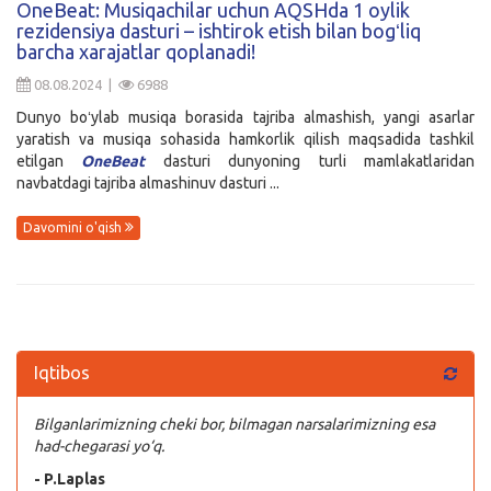
OneBeat: Musiqachilar uchun AQSHda 1 oylik
rezidensiya dasturi – ishtirok etish bilan bogʻliq
Kirish
barcha xarajatlar qoplanadi!
08.08.2024 |
6988
Dunyo boʻylab musiqa borasida tajriba almashish, yangi asarlar
yaratish va musiqa sohasida hamkorlik qilish maqsadida tashkil
etilgan
OneBeat
dasturi dunyoning turli mamlakatlaridan
navbatdagi tajriba almashinuv dasturi ...
Davomini o'qish
Iqtibos
Bilganlarimizning cheki bor, bilmagan narsalarimizning esa
had-chegarasi yo‘q.
- P.Laplas