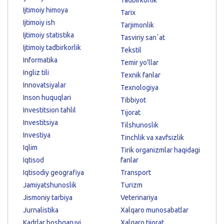
Tadbirkorlik
Ijtimoiy himoya
Tarix
Ijtimoiy ish
Tarjimonlik
Ijtimoiy statistika
Tasviriy sanʼat
Ijtimoiy tadbirkorlik
Tekstil
Informatika
Temir yo'llar
Ingliz tili
Texnik fanlar
Innovatsiyalar
Texnologiya
Inson huquqlari
Tibbiyot
Investitsion tahlil
Tijorat
Investitsiya
Tilshunoslik
Investiya
Tinchlik va xavfsizlik
Iqlim
Tirik organizmlar haqidagi
Iqtisod
fanlar
Iqtisodiy geografiya
Transport
Jamiyatshunoslik
Turizm
Jismoniy tarbiya
Veterinariya
Jurnalistika
Xalqaro munosabatlar
Kadrlar boshqaruvi
Xalqaro tijorat