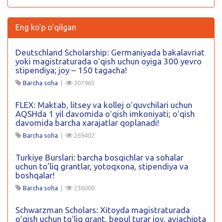
Eng ko'p o'qilgan
Deutschland Scholarship: Germaniyada bakalavriat
yoki magistraturada oʻqish uchun oyiga 300 yevro
stipendiya; joy – 150 tagacha!
Barcha soha
|
301965
FLEX: Maktab, litsey va kollej oʻquvchilari uchun
AQSHda 1 yil davomida oʻqish imkoniyati; oʻqish
davomida barcha xarajatlar qoplanadi!
Barcha soha
|
269402
Turkiye Burslari: barcha bosqichlar va sohalar
uchun to’liq grantlar, yotoqxona, stipendiya va
boshqalar!
Barcha soha
|
236000
Schwarzman Scholars: Xitoyda magistraturada
oʻqish uchun toʻliq grant, bepul turar joy, aviachipta