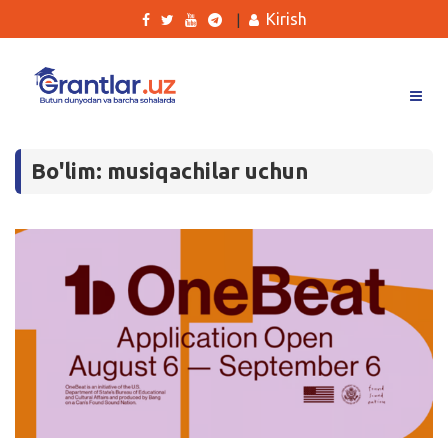
Kirish
|
Grantlar
Bo'lim: musiqachilar uchun
Tanlovlar
Ishlar
Kurslar
Blog
Yana
Qidirish