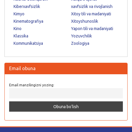
Kiberxavfsizlik
xavfsizlik va rivojlanish
Kimyo
Xitoy tili va madaniyati
Kinematografiya
Xitoyshunoslik
Kino
Yapon tili va madaniyati
Klassika
Yozuvchilik
Kommunikatsiya
Zoologiya
Email obuna
Email manzilingizni yozing: