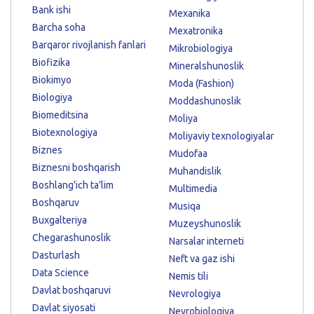
Bank ishi
Mexanika
Barcha soha
Mexatronika
Barqaror rivojlanish fanlari
Mikrobiologiya
Biofizika
Mineralshunoslik
Biokimyo
Moda (Fashion)
Biologiya
Moddashunoslik
Biomeditsina
Moliya
Biotexnologiya
Moliyaviy texnologiyalar
Biznes
Mudofaa
Biznesni boshqarish
Muhandislik
Boshlang'ich ta'lim
Multimedia
Boshqaruv
Musiqa
Buxgalteriya
Muzeyshunoslik
Chegarashunoslik
Narsalar interneti
Dasturlash
Neft va gaz ishi
Data Science
Nemis tili
Davlat boshqaruvi
Nevrologiya
Davlat siyosati
Neyrobiologiya