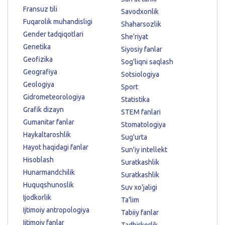
Fransuz tili
Savodxonlik
Fuqarolik muhandisligi
Shaharsozlik
Gender tadqiqotlari
She'riyat
Genetika
Siyosiy fanlar
Geofizika
Sog'liqni saqlash
Geografiya
Sotsiologiya
Geologiya
Sport
Gidrometeorologiya
Statistika
Grafik dizayn
STEM fanlari
Gumanitar fanlar
Stomatologiya
Haykaltaroshlik
Sug'urta
Hayot haqidagi fanlar
Sun'iy intellekt
Hisoblash
Suratkashlik
Hunarmandchilik
Suratkashlik
Huquqshunoslik
Suv xo'jaligi
Ijodkorlik
Ta'lim
Ijtimoiy antropologiya
Tabiiy fanlar
Ijtimoiy fanlar