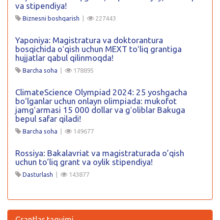
va stipendiya!
Biznesni boshqarish
|
227443
Yaponiya: Magistratura va doktorantura
bosqichida oʻqish uchun MEXT toʻliq grantiga
hujjatlar qabul qilinmoqda!
Barcha soha
|
178895
ClimateScience Olympiad 2024: 25 yoshgacha
boʻlganlar uchun onlayn olimpiada: mukofot
jamgʻarmasi 15 000 dollar va gʻoliblar Bakuga
bepul safar qiladi!
Barcha soha
|
149677
Rossiya: Bakalavriat va magistraturada o’qish
uchun to’liq grant va oylik stipendiya!
Dasturlash
|
143877
Grantlar taqvimi