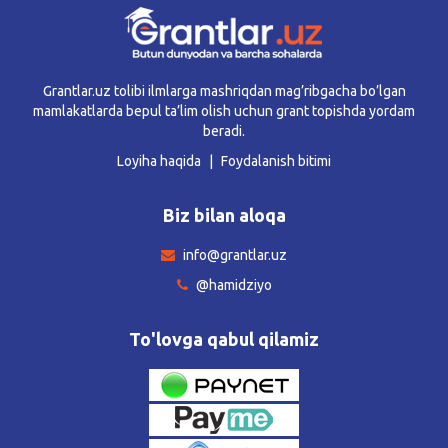
Grantlar.uz tolibi ilmlarga mashriqdan mag’ribgacha bo’lgan
mamlakatlarda bepul ta’lim olish uchun grant topishda yordam
beradi.
Loyiha haqida
Foydalanish bitimi
Biz bilan aloqa
info@grantlar.uz
@hamidziyo
To'lovga qabul qilamiz