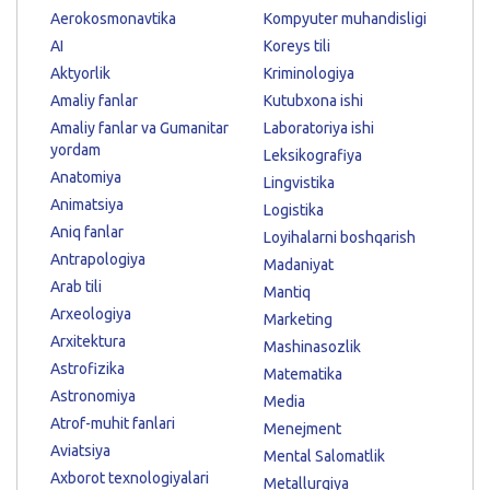
Aerokosmonavtika
Kompyuter muhandisligi
AI
Koreys tili
Aktyorlik
Kriminologiya
Amaliy fanlar
Kutubxona ishi
Amaliy fanlar va Gumanitar
Laboratoriya ishi
yordam
Leksikografiya
Anatomiya
Lingvistika
Animatsiya
Logistika
Aniq fanlar
Loyihalarni boshqarish
Antrapologiya
Madaniyat
Arab tili
Mantiq
Arxeologiya
Marketing
Arxitektura
Mashinasozlik
Astrofizika
Matematika
Astronomiya
Media
Atrof-muhit fanlari
Menejment
Aviatsiya
Mental Salomatlik
Axborot texnologiyalari
Metallurgiya