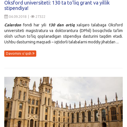
Oksford universiteti: 130 ta to’liq grant va yillik
stipendiya!
Kirish
04.09.2018 |
27322
Calerdon
fondi har yili
130 dan ortiq
xalqaro talabaga Oksford
universiteti magistratura va doktorantura (DPhil) bosqichida ta’lim
olish uchun to’liq qoplanadigan stipendiya dasturini taqdim etadi.
Ushbu dasturning maqsadi – iqtidorli talabalarni moddiy jihatdan ...
Davomini o'qish