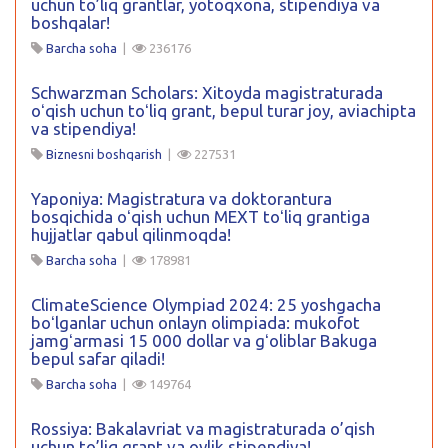
uchun to’liq grantlar, yotoqxona, stipendiya va
boshqalar!
Barcha soha
|
236176
Schwarzman Scholars: Xitoyda magistraturada
oʻqish uchun toʻliq grant, bepul turar joy, aviachipta
va stipendiya!
Biznesni boshqarish
|
227531
Yaponiya: Magistratura va doktorantura
bosqichida oʻqish uchun MEXT toʻliq grantiga
hujjatlar qabul qilinmoqda!
Barcha soha
|
178981
ClimateScience Olympiad 2024: 25 yoshgacha
boʻlganlar uchun onlayn olimpiada: mukofot
jamgʻarmasi 15 000 dollar va gʻoliblar Bakuga
bepul safar qiladi!
Barcha soha
|
149764
Rossiya: Bakalavriat va magistraturada o’qish
uchun to’liq grant va oylik stipendiya!