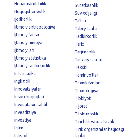
Hunarmandchilik
Suratkashlik
Huquqshunoslik
Suv xo'jaligi
Ijodkorlik
Ta'lim
Ijtimoiy antropologiya
Tabiiy fanlar
Ijtimoiy fanlar
Tadbirkorlik
Ijtimoiy himoya
Tarix
Ijtimoiy ish
Tarjimonlik
Ijtimoiy statistika
Tasviriy sanʼat
Ijtimoiy tadbirkorlik
Tekstil
Informatika
Temir yo'llar
Ingliz tili
Texnik fanlar
Innovatsiyalar
Texnologiya
Inson huquqlari
Tibbiyot
Investitsion tahlil
Tijorat
Investitsiya
Tilshunoslik
Investiya
Tinchlik va xavfsizlik
Iqlim
Tirik organizmlar haqidagi
Iqtisod
fanlar