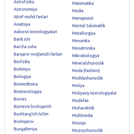
Astrofizika
Matematika
Astronomiya
Media
Atrof-muhit fanlari
Menejment
Aviatsiya
Mental Salomatlik
Axborot texnologiyalari
Metallurgiya
Bank ishi
Mexanika
Barcha soha
Mexatronika
Barqaror rivojlanish fanlari
Mikrobiologiya
Biofizika
Mineralshunoslik
Biokimyo
Moda (Fashion)
Biologiya
Moddashunoslik
Biomeditsina
Moliya
Biotexnologiya
Moliyaviy texnologiyalar
Biznes
Mudofaa
Biznesni boshqarish
Muhandislik
Boshlang'ich ta'lim
Multimedia
Boshqaruv
Musiqa
Buxgalteriya
Muzeyshunoslik