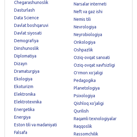
Chegarashunoslik
Narsalar interneti
Dasturlash
Neft va gaz ishi
Data Science
Nemis tili
Davlat boshqaruvi
Nevrologiya
Davlat siyosati
Neyrobiologiya
Demografiya
Onkologiya
Dinshunoslik
Oshpazlik
Diplomatiya
Oziq-ovqat sanoati
Dizayn
Oziq-ovqat xavfsizligi
Dramaturgiya
Oʻrmon xoʻjaligi
Ekologiya
Pedagogika
Ekoturizm
Planetologiya
Elektronika
Psixologiya
Elektrotexnika
Qishloq xo'jaligi
Energetika
Qurilish
Energiya
Raqamli texnologiyalar
Eston tili va madaniyati
Raqqoslik
Falsafa
Rassomchilik