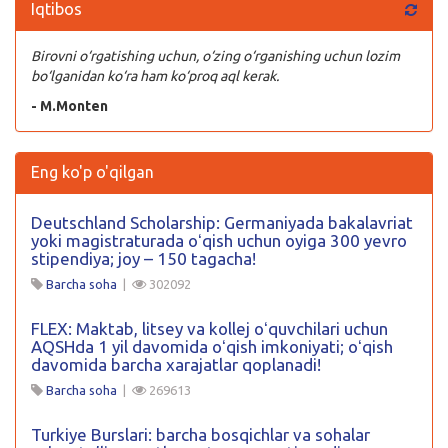
Iqtibos
Birovni o‘rgatishing uchun, o‘zing o‘rganishing uchun lozim
bo‘lganidan ko‘ra ham ko‘proq aql kerak.
- M.Monten
Eng ko'p o'qilgan
Deutschland Scholarship: Germaniyada bakalavriat
yoki magistraturada oʻqish uchun oyiga 300 yevro
stipendiya; joy – 150 tagacha!
Barcha soha
|
302092
FLEX: Maktab, litsey va kollej oʻquvchilari uchun
AQSHda 1 yil davomida oʻqish imkoniyati; oʻqish
davomida barcha xarajatlar qoplanadi!
Barcha soha
|
269613
Turkiye Burslari: barcha bosqichlar va sohalar