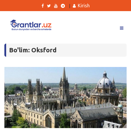
Kirish
|
Grantlar
Bo'lim: Oksford
Tanlovlar
Ishlar
Kurslar
Blog
Yana
Qidirish