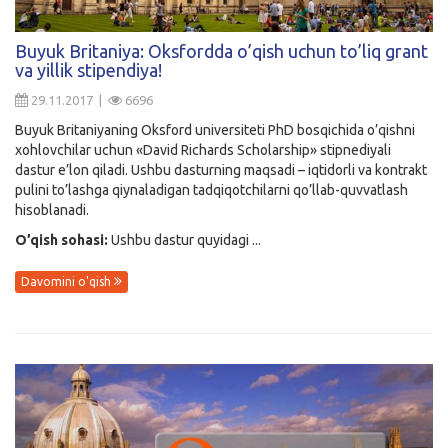
Buyuk Britaniya: Oksfordda o’qish uchun to’liq grant
va yillik stipendiya!
29.11.2017 |
6696
Buyuk Britaniyaning Oksford universiteti PhD bosqichida o’qishni
xohlovchilar uchun «David Richards Scholarship» stipnediyali
dastur e’lon qiladi. Ushbu dasturning maqsadi – iqtidorli va kontrakt
pulini to’lashga qiynaladigan tadqiqotchilarni qo’llab-quvvatlash
hisoblanadi.
O’qish sohasi:
Ushbu dastur quyidagi ...
Davomini o'qish