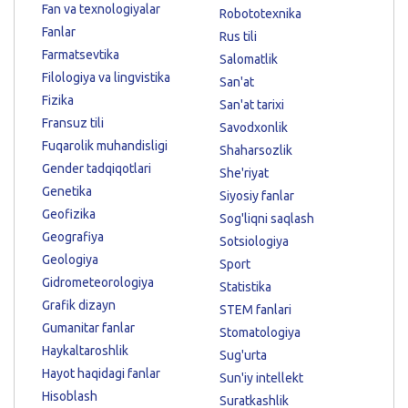
Fan va texnologiyalar
Robototexnika
Fanlar
Rus tili
Farmatsevtika
Salomatlik
Filologiya va lingvistika
San'at
Fizika
San'at tarixi
Fransuz tili
Savodxonlik
Fuqarolik muhandisligi
Shaharsozlik
Gender tadqiqotlari
She'riyat
Genetika
Siyosiy fanlar
Geofizika
Sog'liqni saqlash
Geografiya
Sotsiologiya
Geologiya
Sport
Gidrometeorologiya
Statistika
Grafik dizayn
STEM fanlari
Gumanitar fanlar
Stomatologiya
Haykaltaroshlik
Sug'urta
Hayot haqidagi fanlar
Sun'iy intellekt
Hisoblash
Suratkashlik