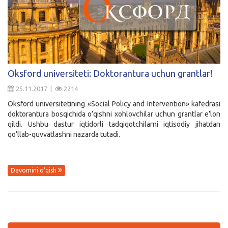
Oksford universiteti: Doktorantura uchun grantlar!
25.11.2017 |
2214
Oksford universitetining «Social Policy and Intervention» kafedrasi
doktorantura bosqichida o’qishni xohlovchilar uchun grantlar e’lon
qildi. Ushbu dastur iqtidorli tadqiqotchilarni iqtisodiy jihatdan
qo’llab-quvvatlashni nazarda tutadi.
Davomini o'qish