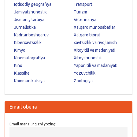
Iqtisodiy geografiya
Transport
Jamiyatshunoslik
Turizm
Jismoniy tarbiya
Veterinariya
Jurnalistika
Xalqaro munosabatlar
Kadrlar boshqaruvi
Xalqaro tijorat
Kiberxavfsizlik
xavfsizlik va rivojlanish
Kimyo
Xitoy tili va madaniyati
Kinematografiya
Xitoyshunoslik
Kino
Yapon tili va madaniyati
Klassika
Yozuvchilik
Kommunikatsiya
Zoologiya
Email obuna
Email manzilingizni yozing: