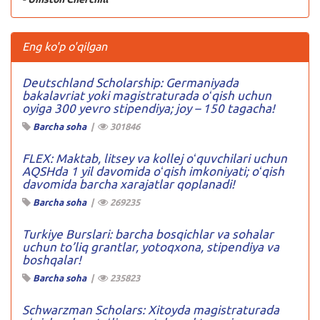
Eng ko'p o'qilgan
Deutschland Scholarship: Germaniyada
bakalavriat yoki magistraturada oʻqish uchun
oyiga 300 yevro stipendiya; joy – 150 tagacha!
Barcha soha
|
301846
FLEX: Maktab, litsey va kollej oʻquvchilari uchun
AQSHda 1 yil davomida oʻqish imkoniyati; oʻqish
davomida barcha xarajatlar qoplanadi!
Barcha soha
|
269235
Turkiye Burslari: barcha bosqichlar va sohalar
uchun to’liq grantlar, yotoqxona, stipendiya va
boshqalar!
Barcha soha
|
235823
Schwarzman Scholars: Xitoyda magistraturada