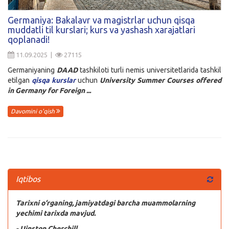
Kirish
Germaniya: Bakalavr va magistrlar uchun qisqa
muddatli til kurslari; kurs va yashash xarajatlari
qoplanadi!
11.09.2025 |
27115
Germaniyaning
DAAD
tashkiloti turli nemis universitetlarida tashkil
etilgan
qisqa kurslar
uchun
University Summer Courses offered
in Germany for Foreign ...
Davomini o'qish
Iqtibos
Tarixni o‘rganing, jamiyatdagi barcha muammolarning
yechimi tarixda mavjud.
- Uinston Cherchill