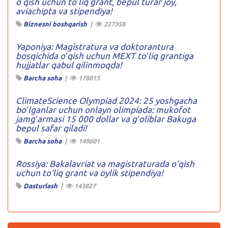
oʻqish uchun toʻliq grant, bepul turar joy,
aviachipta va stipendiya!
Biznesni boshqarish
|
227358
Yaponiya: Magistratura va doktorantura
bosqichida oʻqish uchun MEXT toʻliq grantiga
hujjatlar qabul qilinmoqda!
Barcha soha
|
178815
ClimateScience Olympiad 2024: 25 yoshgacha
boʻlganlar uchun onlayn olimpiada: mukofot
jamgʻarmasi 15 000 dollar va gʻoliblar Bakuga
bepul safar qiladi!
Barcha soha
|
149601
Rossiya: Bakalavriat va magistraturada o’qish
uchun to’liq grant va oylik stipendiya!
Dasturlash
|
143827