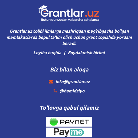
Grantlar.uz tolibi ilmlarga mashriqdan mag’ribgacha bo’lgan
mamlakatlarda bepul ta’lim olish uchun grant topishda yordam
beradi.
Loyiha haqida
Foydalanish bitimi
Biz bilan aloqa
info@grantlar.uz
@hamidziyo
To'lovga qabul qilamiz