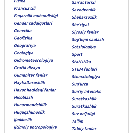
Fizika
San'at tarixi
Fransuz tili
Savodxonlik
Fuqarolik muhandisligi
Shaharsozlik
Gender tadqiqotlari
She'riyat
Genetika
Siyosiy fanlar
Geofizika
Sog'liqni saqlash
Geografiya
Sotsiologiya
Geologiya
Sport
Gidrometeorologiya
Statistika
Grafik dizayn
STEM fanlari
Gumanitar fanlar
Stomatologiya
Haykaltaroshlik
Sug'urta
Hayot haqidagi fanlar
Sun'iy intellekt
Hisoblash
Suratkashlik
Hunarmandchilik
Suratkashlik
Huquqshunoslik
Suv xo'jaligi
Ijodkorlik
Ta'lim
Ijtimoiy antropologiya
Tabiiy fanlar