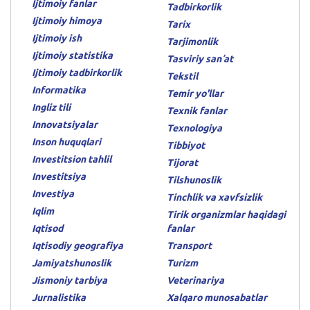
Ijtimoiy fanlar
Tadbirkorlik
Ijtimoiy himoya
Tarix
Ijtimoiy ish
Tarjimonlik
Ijtimoiy statistika
Tasviriy sanʼat
Ijtimoiy tadbirkorlik
Tekstil
Informatika
Temir yo'llar
Ingliz tili
Texnik fanlar
Innovatsiyalar
Texnologiya
Inson huquqlari
Tibbiyot
Investitsion tahlil
Tijorat
Investitsiya
Tilshunoslik
Investiya
Tinchlik va xavfsizlik
Iqlim
Tirik organizmlar haqidagi
Iqtisod
fanlar
Iqtisodiy geografiya
Transport
Jamiyatshunoslik
Turizm
Jismoniy tarbiya
Veterinariya
Jurnalistika
Xalqaro munosabatlar