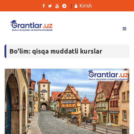
Kirish
|
Grantlar
Bo'lim: qisqa muddatli kurslar
Tanlovlar
Ishlar
Kurslar
Blog
Yana
Qidirish