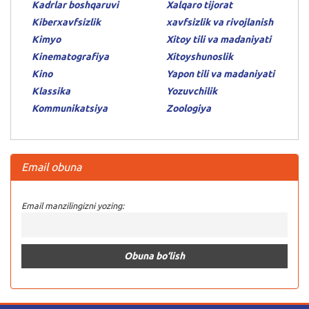
Kadrlar boshqaruvi
Xalqaro tijorat
Kiberxavfsizlik
xavfsizlik va rivojlanish
Kimyo
Xitoy tili va madaniyati
Kinematografiya
Xitoyshunoslik
Kino
Yapon tili va madaniyati
Klassika
Yozuvchilik
Kommunikatsiya
Zoologiya
Email obuna
Email manzilingizni yozing: