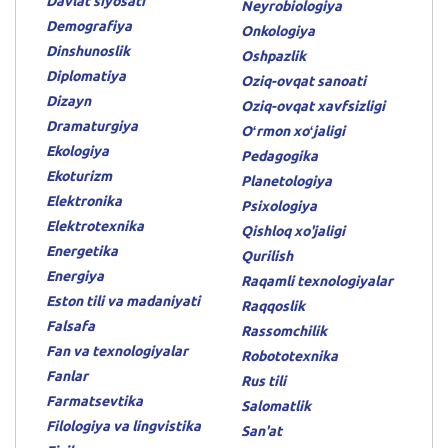
Davlat siyosati
Neyrobiologiya
Demografiya
Onkologiya
Dinshunoslik
Oshpazlik
Diplomatiya
Oziq-ovqat sanoati
Dizayn
Oziq-ovqat xavfsizligi
Dramaturgiya
Oʻrmon xoʻjaligi
Ekologiya
Pedagogika
Ekoturizm
Planetologiya
Elektronika
Psixologiya
Elektrotexnika
Qishloq xo'jaligi
Energetika
Qurilish
Energiya
Raqamli texnologiyalar
Eston tili va madaniyati
Raqqoslik
Falsafa
Rassomchilik
Fan va texnologiyalar
Robototexnika
Fanlar
Rus tili
Farmatsevtika
Salomatlik
Filologiya va lingvistika
San'at