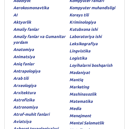
Adabiyot
Kompyuter fanlari
Aerokosmonavtika
Kompyuter muhandisligi
AI
Koreys tili
Aktyorlik
Kriminologiya
Amaliy fanlar
Kutubxona ishi
Amaliy fanlar va Gumanitar
Laboratoriya ishi
yordam
Leksikografiya
Anatomiya
Lingvistika
Animatsiya
Logistika
Aniq fanlar
Loyihalarni boshqarish
Antrapologiya
Madaniyat
Arab tili
Mantiq
Arxeologiya
Marketing
Arxitektura
Mashinasozlik
Astrofizika
Matematika
Astronomiya
Media
Atrof-muhit fanlari
Menejment
Aviatsiya
Mental Salomatlik
Axborot texnologiyalari