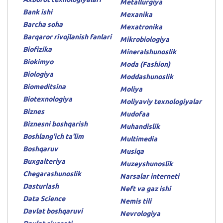
Metallurgiya
Bank ishi
Mexanika
Barcha soha
Mexatronika
Barqaror rivojlanish fanlari
Mikrobiologiya
Biofizika
Mineralshunoslik
Biokimyo
Moda (Fashion)
Biologiya
Moddashunoslik
Biomeditsina
Moliya
Biotexnologiya
Moliyaviy texnologiyalar
Biznes
Mudofaa
Biznesni boshqarish
Muhandislik
Boshlang'ich ta'lim
Multimedia
Boshqaruv
Musiqa
Buxgalteriya
Muzeyshunoslik
Chegarashunoslik
Narsalar interneti
Dasturlash
Neft va gaz ishi
Data Science
Nemis tili
Davlat boshqaruvi
Nevrologiya