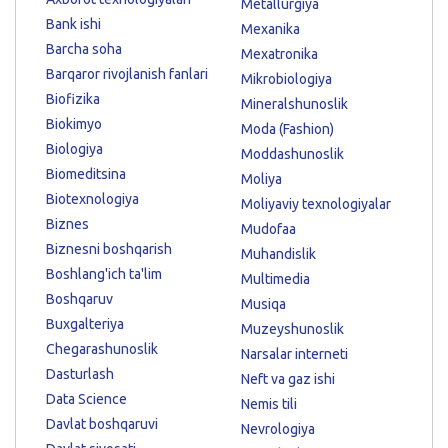
Metallurgiya
Bank ishi
Mexanika
Barcha soha
Mexatronika
Barqaror rivojlanish fanlari
Mikrobiologiya
Biofizika
Mineralshunoslik
Biokimyo
Moda (Fashion)
Biologiya
Moddashunoslik
Biomeditsina
Moliya
Biotexnologiya
Moliyaviy texnologiyalar
Biznes
Mudofaa
Biznesni boshqarish
Muhandislik
Boshlang'ich ta'lim
Multimedia
Boshqaruv
Musiqa
Buxgalteriya
Muzeyshunoslik
Chegarashunoslik
Narsalar interneti
Dasturlash
Neft va gaz ishi
Data Science
Nemis tili
Davlat boshqaruvi
Nevrologiya