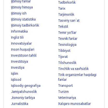
Ijtimoiy fanlar
Tadbirkorlik
Ijtimoiy himoya
Tarix
Ijtimoiy ish
Tarjimonlik
Ijtimoiy statistika
Tasviriy sanʼat
Ijtimoiy tadbirkorlik
Tekstil
Informatika
Temir yo'llar
Ingliz tili
Texnik fanlar
Innovatsiyalar
Texnologiya
Inson huquqlari
Tibbiyot
Investitsion tahlil
Tijorat
Investitsiya
Tilshunoslik
Investiya
Tinchlik va xavfsizlik
Iqlim
Tirik organizmlar haqidagi
Iqtisod
fanlar
Iqtisodiy geografiya
Transport
Jamiyatshunoslik
Turizm
Jismoniy tarbiya
Veterinariya
Jurnalistika
Xalqaro munosabatlar