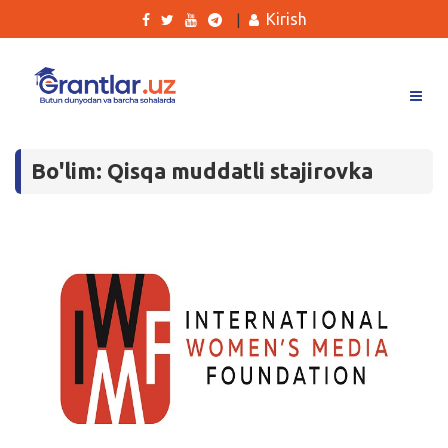
Kirish
|
Grantlar
Bo'lim: Qisqa muddatli stajirovka
Tanlovlar
Ishlar
Kurslar
Blog
Yana
Qidirish