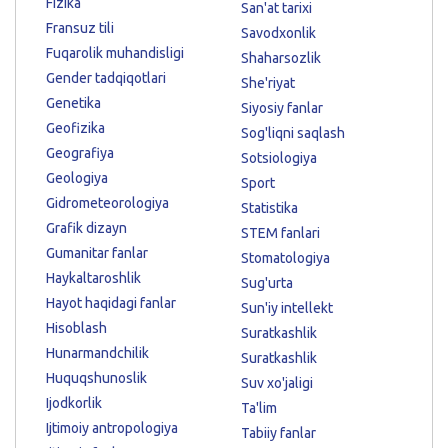
Fizika
San'at tarixi
Fransuz tili
Savodxonlik
Fuqarolik muhandisligi
Shaharsozlik
Gender tadqiqotlari
She'riyat
Genetika
Siyosiy fanlar
Geofizika
Sog'liqni saqlash
Geografiya
Sotsiologiya
Geologiya
Sport
Gidrometeorologiya
Statistika
Grafik dizayn
STEM fanlari
Gumanitar fanlar
Stomatologiya
Haykaltaroshlik
Sug'urta
Hayot haqidagi fanlar
Sun'iy intellekt
Hisoblash
Suratkashlik
Hunarmandchilik
Suratkashlik
Huquqshunoslik
Suv xo'jaligi
Ijodkorlik
Ta'lim
Ijtimoiy antropologiya
Tabiiy fanlar