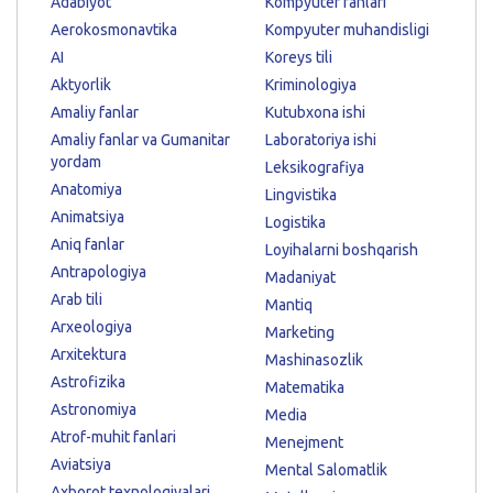
Adabiyot
Kompyuter fanlari
Aerokosmonavtika
Kompyuter muhandisligi
AI
Koreys tili
Aktyorlik
Kriminologiya
Amaliy fanlar
Kutubxona ishi
Amaliy fanlar va Gumanitar
Laboratoriya ishi
yordam
Leksikografiya
Anatomiya
Lingvistika
Animatsiya
Logistika
Aniq fanlar
Loyihalarni boshqarish
Antrapologiya
Madaniyat
Arab tili
Mantiq
Arxeologiya
Marketing
Arxitektura
Mashinasozlik
Astrofizika
Matematika
Astronomiya
Media
Atrof-muhit fanlari
Menejment
Aviatsiya
Mental Salomatlik
Axborot texnologiyalari