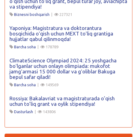
oʻqish uchun toʻliq grant, bepul turar joy, aviachipta
va stipendiya!
Biznesni boshqarish
|
227321
Yaponiya: Magistratura va doktorantura
bosqichida oʻqish uchun MEXT toʻliq grantiga
hujjatlar qabul qilinmoqda!
Barcha soha
|
178789
ClimateScience Olympiad 2024: 25 yoshgacha
boʻlganlar uchun onlayn olimpiada: mukofot
jamgʻarmasi 15 000 dollar va gʻoliblar Bakuga
bepul safar qiladi!
Barcha soha
|
149569
Rossiya: Bakalavriat va magistraturada o’qish
uchun to’liq grant va oylik stipendiya!
Dasturlash
|
143806