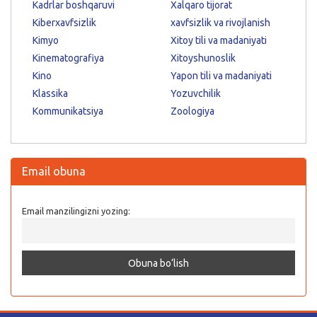
Kadrlar boshqaruvi
Xalqaro tijorat
Kiberxavfsizlik
xavfsizlik va rivojlanish
Kimyo
Xitoy tili va madaniyati
Kinematografiya
Xitoyshunoslik
Kino
Yapon tili va madaniyati
Klassika
Yozuvchilik
Kommunikatsiya
Zoologiya
Email obuna
Email manzilingizni yozing: