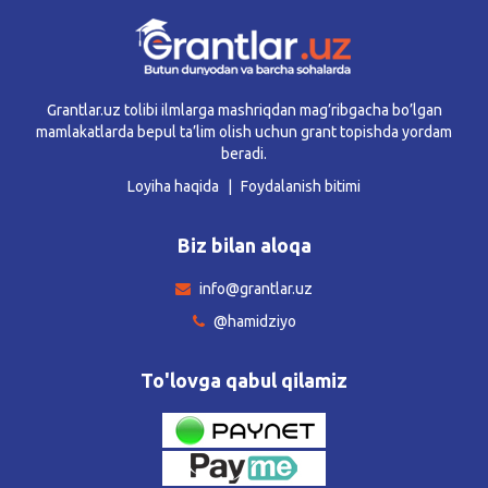
Grantlar.uz tolibi ilmlarga mashriqdan mag’ribgacha bo’lgan
mamlakatlarda bepul ta’lim olish uchun grant topishda yordam
beradi.
Loyiha haqida
Foydalanish bitimi
Biz bilan aloqa
info@grantlar.uz
@hamidziyo
To'lovga qabul qilamiz