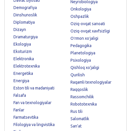
Davlat siyosati
Neyrobiologiya
Demografiya
Onkologiya
Dinshunoslik
Oshpazlik
Diplomatiya
Oziq-ovqat sanoati
Dizayn
Oziq-ovqat xavfsizligi
Dramaturgiya
Oʻrmon xoʻjaligi
Ekologiya
Pedagogika
Ekoturizm
Planetologiya
Elektronika
Psixologiya
Elektrotexnika
Qishloq xo'jaligi
Energetika
Qurilish
Energiya
Raqamli texnologiyalar
Eston tili va madaniyati
Raqqoslik
Falsafa
Rassomchilik
Fan va texnologiyalar
Robototexnika
Fanlar
Rus tili
Farmatsevtika
Salomatlik
Filologiya va lingvistika
San'at