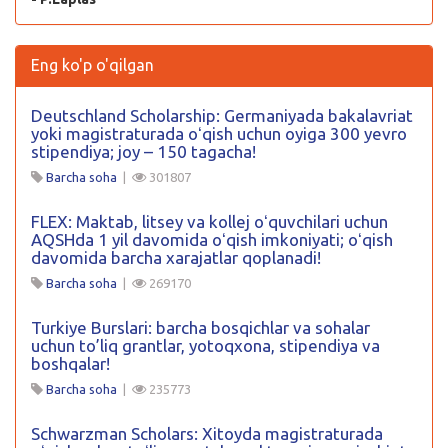
Eng ko'p o'qilgan
Deutschland Scholarship: Germaniyada bakalavriat
yoki magistraturada oʻqish uchun oyiga 300 yevro
stipendiya; joy – 150 tagacha!
Barcha soha
|
301807
FLEX: Maktab, litsey va kollej oʻquvchilari uchun
AQSHda 1 yil davomida oʻqish imkoniyati; oʻqish
davomida barcha xarajatlar qoplanadi!
Barcha soha
|
269170
Turkiye Burslari: barcha bosqichlar va sohalar
uchun to’liq grantlar, yotoqxona, stipendiya va
boshqalar!
Barcha soha
|
235773
Schwarzman Scholars: Xitoyda magistraturada