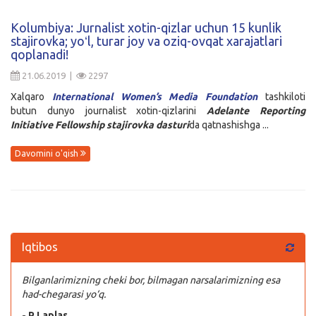
Kirish
Kolumbiya: Jurnalist xotin-qizlar uchun 15 kunlik
stajirovka; yoʻl, turar joy va oziq-ovqat xarajatlari
qoplanadi!
21.06.2019 |
2297
Xalqaro
International Women’s Media Foundation
tashkiloti
butun dunyo journalist xotin-qizlarini
Adelante Reporting
Initiative Fellowship stajirovka
dasturi
da qatnashishga ...
Davomini o'qish
Iqtibos
Bilganlarimizning cheki bor, bilmagan narsalarimizning esa
had-chegarasi yo‘q.
- P.Laplas