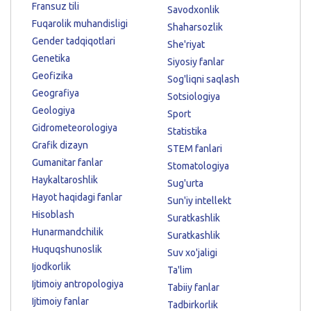
Fransuz tili
Savodxonlik
Fuqarolik muhandisligi
Shaharsozlik
Gender tadqiqotlari
She'riyat
Genetika
Siyosiy fanlar
Geofizika
Sog'liqni saqlash
Geografiya
Sotsiologiya
Geologiya
Sport
Gidrometeorologiya
Statistika
Grafik dizayn
STEM fanlari
Gumanitar fanlar
Stomatologiya
Haykaltaroshlik
Sug'urta
Hayot haqidagi fanlar
Sun'iy intellekt
Hisoblash
Suratkashlik
Hunarmandchilik
Suratkashlik
Huquqshunoslik
Suv xo'jaligi
Ijodkorlik
Ta'lim
Ijtimoiy antropologiya
Tabiiy fanlar
Ijtimoiy fanlar
Tadbirkorlik