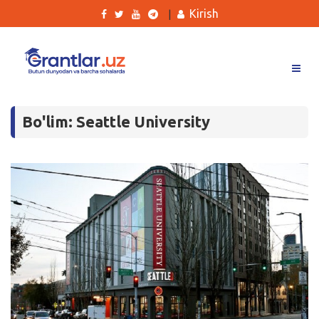
Kirish
|
Grantlar
Bo'lim: Seattle University
Tanlovlar
Ishlar
Kurslar
Blog
Yana
Qidirish