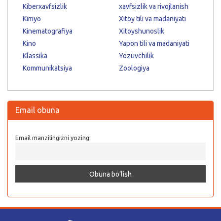
Kiberxavfsizlik
xavfsizlik va rivojlanish
Kimyo
Xitoy tili va madaniyati
Kinematografiya
Xitoyshunoslik
Kino
Yapon tili va madaniyati
Klassika
Yozuvchilik
Kommunikatsiya
Zoologiya
Email obuna
Email manzilingizni yozing: