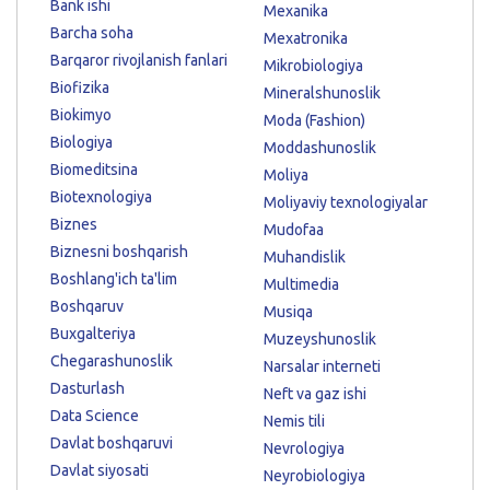
Bank ishi
Mexanika
Barcha soha
Mexatronika
Barqaror rivojlanish fanlari
Mikrobiologiya
Biofizika
Mineralshunoslik
Biokimyo
Moda (Fashion)
Biologiya
Moddashunoslik
Biomeditsina
Moliya
Biotexnologiya
Moliyaviy texnologiyalar
Biznes
Mudofaa
Biznesni boshqarish
Muhandislik
Boshlang'ich ta'lim
Multimedia
Boshqaruv
Musiqa
Buxgalteriya
Muzeyshunoslik
Chegarashunoslik
Narsalar interneti
Dasturlash
Neft va gaz ishi
Data Science
Nemis tili
Davlat boshqaruvi
Nevrologiya
Davlat siyosati
Neyrobiologiya