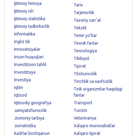
Ijtimoiy himoya
Tarix
Ijtimoiy ish
Tarjimonlik
Ijtimoiy statistika
Tasviriy sanʼat
Ijtimoiy tadbirkorlik
Tekstil
Informatika
Temir yo'llar
Ingliz tili
Texnik fanlar
Innovatsiyalar
Texnologiya
Inson huquqlari
Tibbiyot
Investitsion tahlil
Tijorat
Investitsiya
Tilshunoslik
Investiya
Tinchlik va xavfsizlik
Iqlim
Tirik organizmlar haqidagi
Iqtisod
fanlar
Iqtisodiy geografiya
Transport
Jamiyatshunoslik
Turizm
Jismoniy tarbiya
Veterinariya
Jurnalistika
Xalqaro munosabatlar
Kadrlar boshqaruvi
Xalqaro tijorat