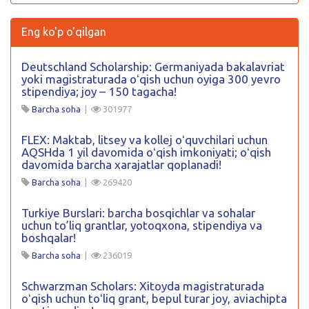
Eng ko'p o'qilgan
Deutschland Scholarship: Germaniyada bakalavriat
yoki magistraturada oʻqish uchun oyiga 300 yevro
stipendiya; joy – 150 tagacha!
Barcha soha
|
301977
FLEX: Maktab, litsey va kollej oʻquvchilari uchun
AQSHda 1 yil davomida oʻqish imkoniyati; oʻqish
davomida barcha xarajatlar qoplanadi!
Barcha soha
|
269420
Turkiye Burslari: barcha bosqichlar va sohalar
uchun to’liq grantlar, yotoqxona, stipendiya va
boshqalar!
Barcha soha
|
236019
Schwarzman Scholars: Xitoyda magistraturada
oʻqish uchun toʻliq grant, bepul turar joy, aviachipta