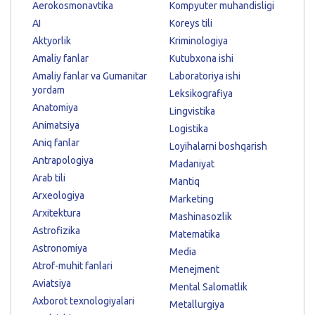
Aerokosmonavtika
Kompyuter muhandisligi
AI
Koreys tili
Aktyorlik
Kriminologiya
Amaliy fanlar
Kutubxona ishi
Amaliy fanlar va Gumanitar
Laboratoriya ishi
yordam
Leksikografiya
Anatomiya
Lingvistika
Animatsiya
Logistika
Aniq fanlar
Loyihalarni boshqarish
Antrapologiya
Madaniyat
Arab tili
Mantiq
Arxeologiya
Marketing
Arxitektura
Mashinasozlik
Astrofizika
Matematika
Astronomiya
Media
Atrof-muhit fanlari
Menejment
Aviatsiya
Mental Salomatlik
Axborot texnologiyalari
Metallurgiya