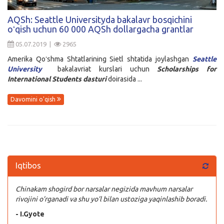
Kirish
AQSh: Seattle Universityda bakalavr bosqichini
oʻqish uchun 60 000 AQSh dollargacha grantlar
05.07.2019 |
2965
Amerika Qoʻshma Shtatlarining Sietl shtatida joylashgan
Seattle
University
bakalavriat kurslari uchun
Scholarships for
International Students
dasturi
doirasida ...
Davomini o'qish
Iqtibos
Chinakam shogird bor narsalar negizida mavhum narsalar
rivojini o’rganadi va shu yo’l bilan ustoziga yaqinlashib boradi.
- I.Gyote