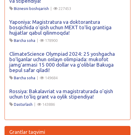
va stipendiya!
Biznesni boshqarish
|
227453
Yaponiya: Magistratura va doktorantura
bosqichida oʻqish uchun MEXT toʻliq grantiga
hujjatlar qabul qilinmoqda!
Barcha soha
|
178900
ClimateScience Olympiad 2024: 25 yoshgacha
boʻlganlar uchun onlayn olimpiada: mukofot
jamgʻarmasi 15 000 dollar va gʻoliblar Bakuga
bepul safar qiladi!
Barcha soha
|
149684
Rossiya: Bakalavriat va magistraturada o’qish
uchun to’liq grant va oylik stipendiya!
Dasturlash
|
143886
Grantlar taqvimi