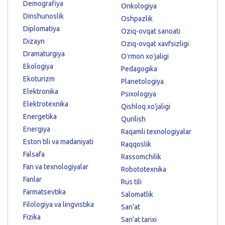
Demografiya
Onkologiya
Dinshunoslik
Oshpazlik
Diplomatiya
Oziq-ovqat sanoati
Dizayn
Oziq-ovqat xavfsizligi
Dramaturgiya
Oʻrmon xoʻjaligi
Ekologiya
Pedagogika
Ekoturizm
Planetologiya
Elektronika
Psixologiya
Elektrotexnika
Qishloq xo'jaligi
Energetika
Qurilish
Energiya
Raqamli texnologiyalar
Eston tili va madaniyati
Raqqoslik
Falsafa
Rassomchilik
Fan va texnologiyalar
Robototexnika
Fanlar
Rus tili
Farmatsevtika
Salomatlik
Filologiya va lingvistika
San'at
Fizika
San'at tarixi