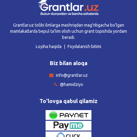
Grantlar.uz tolibi ilmlarga mashriqdan mag’ribgacha bo’lgan
mamlakatlarda bepul ta’lim olish uchun grant topishda yordam
beradi.
Loyiha haqida
Foydalanish bitimi
Biz bilan aloqa
info@grantlar.uz
@hamidziyo
To'lovga qabul qilamiz