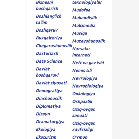
Biznesni
texnologiyalar
boshqarish
Mudofaa
Boshlang'ich
Muhandislik
ta'lim
Multimedia
Boshqaruv
Musiqa
Buxgalteriya
Muzeyshunoslik
Chegarashunoslik
Narsalar
Dasturlash
interneti
Data Science
Neft va gaz ishi
Davlat
Nemis tili
boshqaruvi
Nevrologiya
Davlat siyosati
Neyrobiologiya
Demografiya
Onkologiya
Dinshunoslik
Oshpazlik
Diplomatiya
Oziq-ovqat
Dizayn
sanoati
Dramaturgiya
Oziq-ovqat
Ekologiya
xavfsizligi
Ekoturizm
Oʻrmon