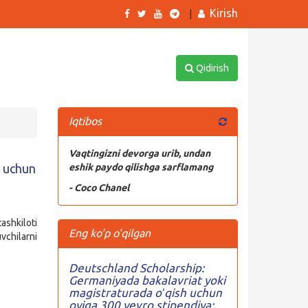
Kirish
|
Qidirish
Iqtibos
Vaqtingizni devorga urib, undan
i uchun
eshik paydo qilishga sarflamang
- Coco Chanel
tashkiloti
Eng ko'p o'qilgan
vchilarni
Deutschland Scholarship:
Germaniyada bakalavriat yoki
magistraturada oʻqish uchun
oyiga 300 yevro stipendiya;