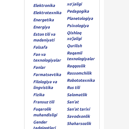
xoʻjaligi
Elektronika
Pedagogika
Elektrotexnika
Planetologiya
Energetika
Psixologiya
Energiya
Qishloq
Eston tili va
xo'jaligi
madaniyati
Qurilish
Falsafa
Raqamli
Fan va
texnologiyalar
texnologiyalar
Raqqoslik
Fanlar
Rassomchilik
Farmatsevtika
Robototexnika
Filologiya va
lingvistika
Rus tili
Fizika
Salomatlik
Fransuz tili
San'at
Fuqarolik
San'at tarixi
muhandisligi
Savodxonlik
Gender
Shaharsozlik
tadqiqotlari