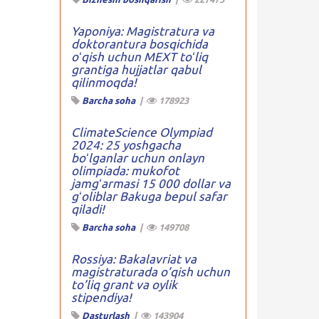
Yaponiya: Magistratura va
doktorantura bosqichida
oʻqish uchun MEXT toʻliq
grantiga hujjatlar qabul
qilinmoqda!
Barcha soha
|
178923
ClimateScience Olympiad
2024: 25 yoshgacha
boʻlganlar uchun onlayn
olimpiada: mukofot
jamgʻarmasi 15 000 dollar va
gʻoliblar Bakuga bepul safar
qiladi!
Barcha soha
|
149708
Rossiya: Bakalavriat va
magistraturada o’qish uchun
to’liq grant va oylik
stipendiya!
Dasturlash
|
143904