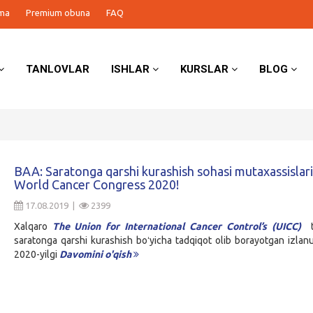
ma
Premium obuna
FAQ
TANLOVLAR
ISHLAR
KURSLAR
BLOG
BAA: Saratonga qarshi kurashish sohasi mutaxassislar
World Cancer Congress 2020!
17.08.2019 |
2399
Xalqaro
The Union for International Cancer Control’s (UICC)
saratonga qarshi kurashish boʻyicha tadqiqot olib borayotgan izlanu
2020-yilgi
Davomini o'qish