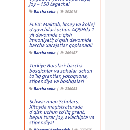
joy – 150 tagacha!
Barcha soha
|
302015
FLEX: Maktab, litsey va kollej
oʻquvchilari uchun AQSHda 1
yil davomida oʻqish
imkoniyati; oʻqish davomida
barcha xarajatlar qoplanadi!
Barcha soha
|
269487
Turkiye Burslari: barcha
bosqichlar va sohalar uchun
to’liq grantlar, yotoqxona,
stipendiya va boshqalar!
Barcha soha
|
236083
Schwarzman Scholars:
Xitoyda magistraturada
oʻqish uchun toʻliq grant,
bepul turar joy, aviachipta va
stipendiya!
Biznesni boshqarish
|
227475