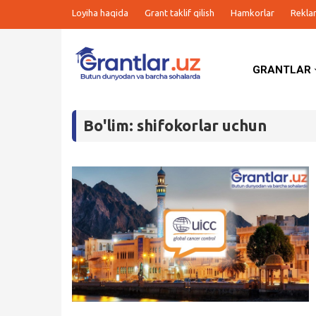
Loyiha haqida
Grant taklif qilish
Hamkorlar
Rekla
GRANTLAR
Grantlar
Bo'lim: shifokorlar uchun
Tanlovlar
Ishlar
Kurslar
Blog
Yana