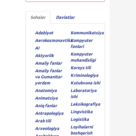
Sohalar
Davlatlar
Adabiyot
Kommunikatsiya
Aerokosmonavtika
Kompyuter
fanlari
AI
Kompyuter
Aktyorlik
muhandisligi
Amaliy fanlar
Koreys tili
Amaliy fanlar
Kriminologiya
va Gumanitar
yordam
Kutubxona ishi
Anatomiya
Laboratoriya
ishi
Animatsiya
Leksikografiya
Aniq fanlar
Lingvistika
Antrapologiya
Logistika
Arab tili
Loyihalarni
Arxeologiya
boshqarish