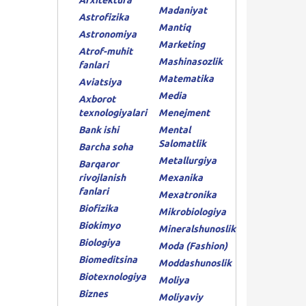
Arxitektura
Madaniyat
Astrofizika
Mantiq
Astronomiya
Marketing
Atrof-muhit
Mashinasozlik
fanlari
Matematika
Aviatsiya
Media
Axborot
texnologiyalari
Menejment
Bank ishi
Mental
Salomatlik
Barcha soha
Metallurgiya
Barqaror
rivojlanish
Mexanika
fanlari
Mexatronika
Biofizika
Mikrobiologiya
Biokimyo
Mineralshunoslik
Biologiya
Moda (Fashion)
Biomeditsina
Moddashunoslik
Biotexnologiya
Moliya
Biznes
Moliyaviy