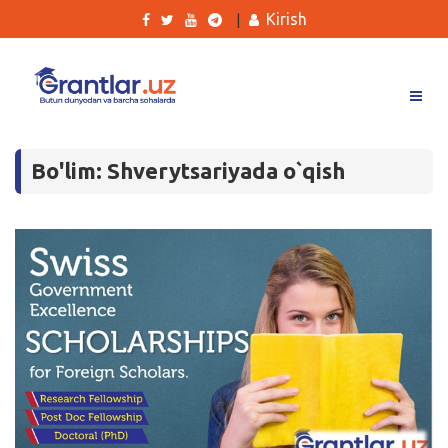
Kirish
|
Grantlar
Bo'lim: Shverytsariyada o`qish
Tanlovlar
Ishlar
Kurslar
Blog
Yana
Qidirish