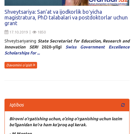
Kirish
Shveytsariya: San’at va ijodkorlik boʻyicha
magistratura, PhD talabalari va postdoktorlar uchun
grant
17.10.2019 |
1850
Shveytsariyaning
State Secretariat for Education, Research and
Innovation SERI
2020-yilgi
Swiss Government Excellence
Scholarships for ...
Davomini o'qish
Iqtibos
Birovni o‘rgatishing uchun, o‘zing o‘rganishing uchun lozim
bo‘lganidan ko‘ra ham ko‘proq aql kerak.
- M.Monten