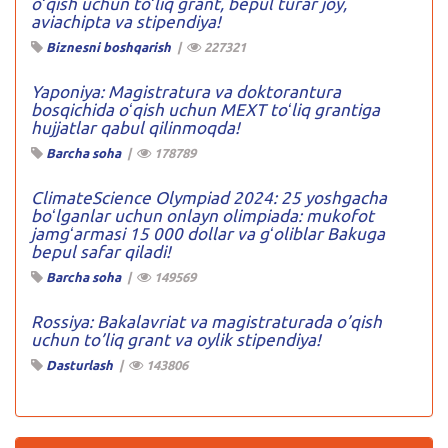
oʻqish uchun toʻliq grant, bepul turar joy,
aviachipta va stipendiya!
Biznesni boshqarish
|
227321
Yaponiya: Magistratura va doktorantura
bosqichida oʻqish uchun MEXT toʻliq grantiga
hujjatlar qabul qilinmoqda!
Barcha soha
|
178789
ClimateScience Olympiad 2024: 25 yoshgacha
boʻlganlar uchun onlayn olimpiada: mukofot
jamgʻarmasi 15 000 dollar va gʻoliblar Bakuga
bepul safar qiladi!
Barcha soha
|
149569
Rossiya: Bakalavriat va magistraturada o’qish
uchun to’liq grant va oylik stipendiya!
Dasturlash
|
143806