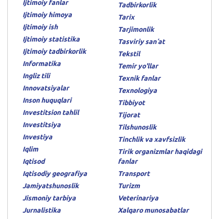
Ijtimoiy fanlar
Tadbirkorlik
Ijtimoiy himoya
Tarix
Ijtimoiy ish
Tarjimonlik
Ijtimoiy statistika
Tasviriy sanʼat
Ijtimoiy tadbirkorlik
Tekstil
Informatika
Temir yo'llar
Ingliz tili
Texnik fanlar
Innovatsiyalar
Texnologiya
Inson huquqlari
Tibbiyot
Investitsion tahlil
Tijorat
Investitsiya
Tilshunoslik
Investiya
Tinchlik va xavfsizlik
Iqlim
Tirik organizmlar haqidagi
Iqtisod
fanlar
Iqtisodiy geografiya
Transport
Jamiyatshunoslik
Turizm
Jismoniy tarbiya
Veterinariya
Jurnalistika
Xalqaro munosabatlar