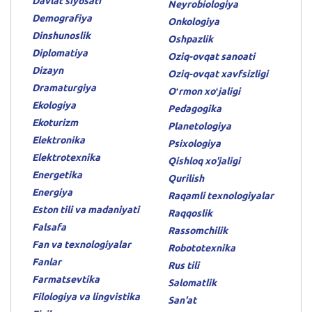
Davlat siyosati
Neyrobiologiya
Demografiya
Onkologiya
Dinshunoslik
Oshpazlik
Diplomatiya
Oziq-ovqat sanoati
Dizayn
Oziq-ovqat xavfsizligi
Dramaturgiya
Oʻrmon xoʻjaligi
Ekologiya
Pedagogika
Ekoturizm
Planetologiya
Elektronika
Psixologiya
Elektrotexnika
Qishloq xo'jaligi
Energetika
Qurilish
Energiya
Raqamli texnologiyalar
Eston tili va madaniyati
Raqqoslik
Falsafa
Rassomchilik
Fan va texnologiyalar
Robototexnika
Fanlar
Rus tili
Farmatsevtika
Salomatlik
Filologiya va lingvistika
San'at