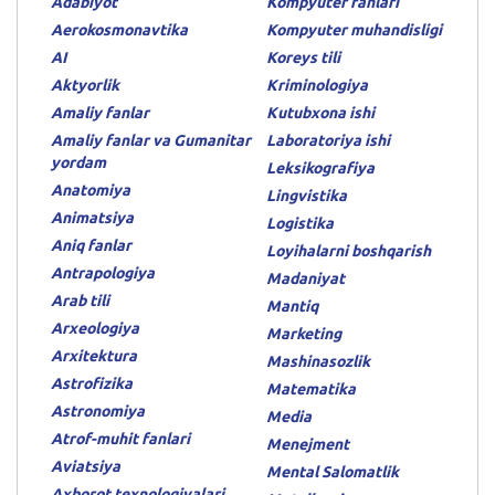
Adabiyot
Kompyuter fanlari
Aerokosmonavtika
Kompyuter muhandisligi
AI
Koreys tili
Aktyorlik
Kriminologiya
Amaliy fanlar
Kutubxona ishi
Amaliy fanlar va Gumanitar
Laboratoriya ishi
yordam
Leksikografiya
Anatomiya
Lingvistika
Animatsiya
Logistika
Aniq fanlar
Loyihalarni boshqarish
Antrapologiya
Madaniyat
Arab tili
Mantiq
Arxeologiya
Marketing
Arxitektura
Mashinasozlik
Astrofizika
Matematika
Astronomiya
Media
Atrof-muhit fanlari
Menejment
Aviatsiya
Mental Salomatlik
Axborot texnologiyalari