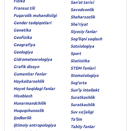
Fizika
San'at tarixi
Fransuz tili
Savodxonlik
Fuqarolik muhandisligi
Shaharsozlik
Gender tadqiqotlari
She'riyat
Genetika
Siyosiy fanlar
Geofizika
Sog'liqni saqlash
Geografiya
Sotsiologiya
Geologiya
Sport
Gidrometeorologiya
Statistika
Grafik dizayn
STEM fanlari
Gumanitar fanlar
Stomatologiya
Haykaltaroshlik
Sug'urta
Hayot haqidagi fanlar
Sun'iy intellekt
Hisoblash
Suratkashlik
Hunarmandchilik
Suratkashlik
Huquqshunoslik
Suv xo'jaligi
Ijodkorlik
Ta'lim
Ijtimoiy antropologiya
Tabiiy fanlar