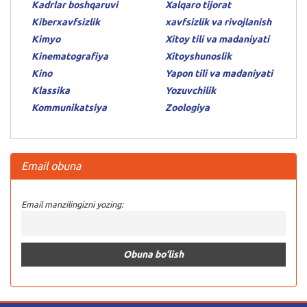
Kadrlar boshqaruvi
Xalqaro tijorat
Kiberxavfsizlik
xavfsizlik va rivojlanish
Kimyo
Xitoy tili va madaniyati
Kinematografiya
Xitoyshunoslik
Kino
Yapon tili va madaniyati
Klassika
Yozuvchilik
Kommunikatsiya
Zoologiya
Email obuna
Email manzilingizni yozing: