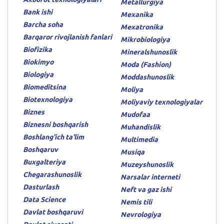
Metallurgiya
Bank ishi
Mexanika
Barcha soha
Mexatronika
Barqaror rivojlanish fanlari
Mikrobiologiya
Biofizika
Mineralshunoslik
Biokimyo
Moda (Fashion)
Biologiya
Moddashunoslik
Biomeditsina
Moliya
Biotexnologiya
Moliyaviy texnologiyalar
Biznes
Mudofaa
Biznesni boshqarish
Muhandislik
Boshlang'ich ta'lim
Multimedia
Boshqaruv
Musiqa
Buxgalteriya
Muzeyshunoslik
Chegarashunoslik
Narsalar interneti
Dasturlash
Neft va gaz ishi
Data Science
Nemis tili
Davlat boshqaruvi
Nevrologiya