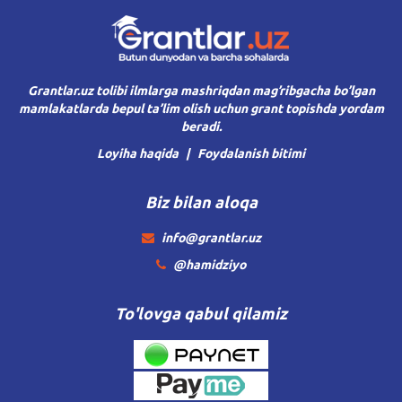
Grantlar.uz tolibi ilmlarga mashriqdan mag’ribgacha bo’lgan
mamlakatlarda bepul ta’lim olish uchun grant topishda yordam
beradi.
Loyiha haqida
Foydalanish bitimi
Biz bilan aloqa
info@grantlar.uz
@hamidziyo
To'lovga qabul qilamiz