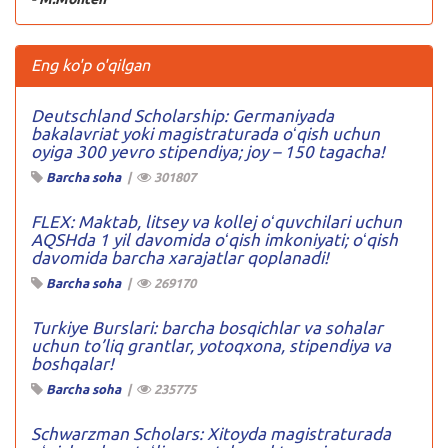
Eng ko'p o'qilgan
Deutschland Scholarship: Germaniyada
bakalavriat yoki magistraturada oʻqish uchun
oyiga 300 yevro stipendiya; joy – 150 tagacha!
Barcha soha
|
301807
FLEX: Maktab, litsey va kollej oʻquvchilari uchun
AQSHda 1 yil davomida oʻqish imkoniyati; oʻqish
davomida barcha xarajatlar qoplanadi!
Barcha soha
|
269170
Turkiye Burslari: barcha bosqichlar va sohalar
uchun to’liq grantlar, yotoqxona, stipendiya va
boshqalar!
Barcha soha
|
235775
Schwarzman Scholars: Xitoyda magistraturada