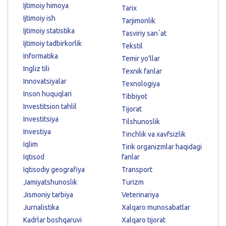
Ijtimoiy himoya
Tarix
Ijtimoiy ish
Tarjimonlik
Ijtimoiy statistika
Tasviriy sanʼat
Ijtimoiy tadbirkorlik
Tekstil
Informatika
Temir yo'llar
Ingliz tili
Texnik fanlar
Innovatsiyalar
Texnologiya
Inson huquqlari
Tibbiyot
Investitsion tahlil
Tijorat
Investitsiya
Tilshunoslik
Investiya
Tinchlik va xavfsizlik
Iqlim
Tirik organizmlar haqidagi
Iqtisod
fanlar
Iqtisodiy geografiya
Transport
Jamiyatshunoslik
Turizm
Jismoniy tarbiya
Veterinariya
Jurnalistika
Xalqaro munosabatlar
Kadrlar boshqaruvi
Xalqaro tijorat