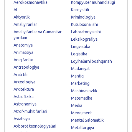
Aerokosmonavtika
Kompyuter muhandisligi
AI
Koreys tili
Aktyorlik
Kriminologiya
Amaliy fanlar
Kutubxona ishi
Amaliy fanlar va Gumanitar
Laboratoriya ishi
yordam
Leksikografiya
Anatomiya
Lingvistika
Animatsiya
Logistika
Aniq fanlar
Loyihalarni boshqarish
Antrapologiya
Madaniyat
Arab tili
Mantiq
Arxeologiya
Marketing
Arxitektura
Mashinasozlik
Astrofizika
Matematika
Astronomiya
Media
Atrof-muhit fanlari
Menejment
Aviatsiya
Mental Salomatlik
Axborot texnologiyalari
Metallurgiya