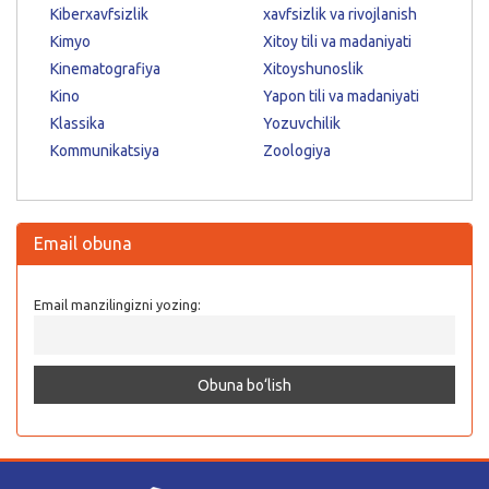
Kiberxavfsizlik
xavfsizlik va rivojlanish
Kimyo
Xitoy tili va madaniyati
Kinematografiya
Xitoyshunoslik
Kino
Yapon tili va madaniyati
Klassika
Yozuvchilik
Kommunikatsiya
Zoologiya
Email obuna
Email manzilingizni yozing: