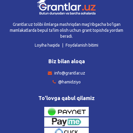
Grantlar.uz tolibi ilmlarga mashriqdan mag’ribgacha bo’lgan
mamlakatlarda bepul ta’lim olish uchun grant topishda yordam
beradi.
Loyiha haqida
Foydalanish bitimi
Biz bilan aloqa
info@grantlar.uz
@hamidziyo
To'lovga qabul qilamiz