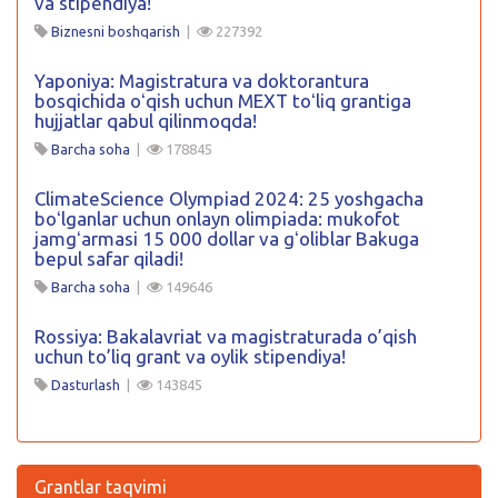
va stipendiya!
Biznesni boshqarish
|
227392
Yaponiya: Magistratura va doktorantura
bosqichida oʻqish uchun MEXT toʻliq grantiga
hujjatlar qabul qilinmoqda!
Barcha soha
|
178845
ClimateScience Olympiad 2024: 25 yoshgacha
boʻlganlar uchun onlayn olimpiada: mukofot
jamgʻarmasi 15 000 dollar va gʻoliblar Bakuga
bepul safar qiladi!
Barcha soha
|
149646
Rossiya: Bakalavriat va magistraturada o’qish
uchun to’liq grant va oylik stipendiya!
Dasturlash
|
143845
Grantlar taqvimi