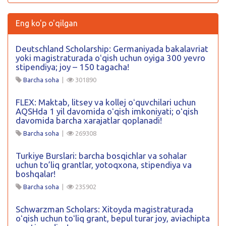
Eng ko'p o'qilgan
Deutschland Scholarship: Germaniyada bakalavriat
yoki magistraturada oʻqish uchun oyiga 300 yevro
stipendiya; joy – 150 tagacha!
Barcha soha
|
301890
FLEX: Maktab, litsey va kollej oʻquvchilari uchun
AQSHda 1 yil davomida oʻqish imkoniyati; oʻqish
davomida barcha xarajatlar qoplanadi!
Barcha soha
|
269308
Turkiye Burslari: barcha bosqichlar va sohalar
uchun to’liq grantlar, yotoqxona, stipendiya va
boshqalar!
Barcha soha
|
235902
Schwarzman Scholars: Xitoyda magistraturada
oʻqish uchun toʻliq grant, bepul turar joy, aviachipta