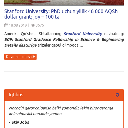
Kirish
Stanford University: PhD uchun yillik 46 000 AQSh
dollar grant; joy – 100 ta!
18.08.2019 |
3676
Amerika Qoʻshma Shtatlarining
Stanford University
navbatdagi
SGF: Stanford Graduate Fellowship in Science & Engineering
Details
dasturiga
arizalar qabul qilmoqda. ...
Davomini o'qish
Iqtibos
Notog’ri qaror chiqarish balki yomondir, lekin biror qarorga
kela olmaslik undanda yomon.
- Stiv Jobs