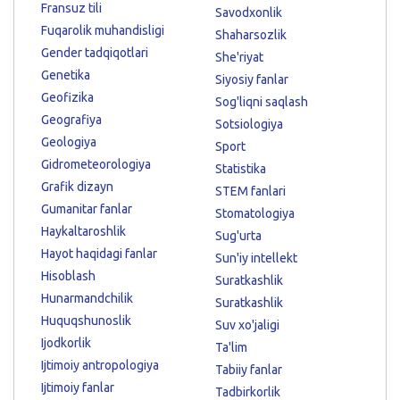
Fransuz tili
Savodxonlik
Fuqarolik muhandisligi
Shaharsozlik
Gender tadqiqotlari
She'riyat
Genetika
Siyosiy fanlar
Geofizika
Sog'liqni saqlash
Geografiya
Sotsiologiya
Geologiya
Sport
Gidrometeorologiya
Statistika
Grafik dizayn
STEM fanlari
Gumanitar fanlar
Stomatologiya
Haykaltaroshlik
Sug'urta
Hayot haqidagi fanlar
Sun'iy intellekt
Hisoblash
Suratkashlik
Hunarmandchilik
Suratkashlik
Huquqshunoslik
Suv xo'jaligi
Ijodkorlik
Ta'lim
Ijtimoiy antropologiya
Tabiiy fanlar
Ijtimoiy fanlar
Tadbirkorlik