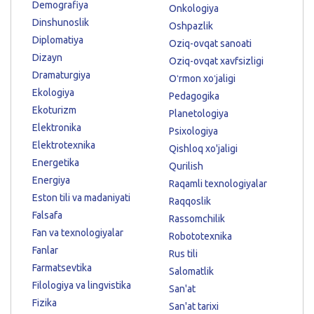
Demografiya
Onkologiya
Dinshunoslik
Oshpazlik
Diplomatiya
Oziq-ovqat sanoati
Dizayn
Oziq-ovqat xavfsizligi
Dramaturgiya
Oʻrmon xoʻjaligi
Ekologiya
Pedagogika
Ekoturizm
Planetologiya
Elektronika
Psixologiya
Elektrotexnika
Qishloq xo'jaligi
Energetika
Qurilish
Energiya
Raqamli texnologiyalar
Eston tili va madaniyati
Raqqoslik
Falsafa
Rassomchilik
Fan va texnologiyalar
Robototexnika
Fanlar
Rus tili
Farmatsevtika
Salomatlik
Filologiya va lingvistika
San'at
Fizika
San'at tarixi