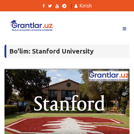
Kirish
|
Grantlar
Bo'lim: Stanford University
Tanlovlar
Ishlar
Kurslar
Blog
Yana
Qidirish