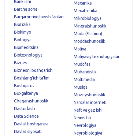
Bank ishi
Mexanika
Barcha soha
Mexatronika
Barqaror rivojlanish fanlari
Mikrobiologiya
Biofizika
Mineralshunoslik
Biokimyo
Moda (Fashion)
Biologiya
Moddashunoslik
Biomeditsina
Moliya
Biotexnologiya
Moliyaviy texnologiyalar
Biznes
Mudofaa
Biznesni boshqarish
Muhandislik
Boshlang'ich ta'lim
Multimedia
Boshqaruv
Musiqa
Buxgalteriya
Muzeyshunoslik
Chegarashunoslik
Narsalar interneti
Dasturlash
Neft va gaz ishi
Data Science
Nemis tili
Davlat boshqaruvi
Nevrologiya
Davlat siyosati
Neyrobiologiya