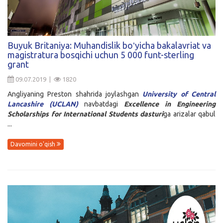
Buyuk Britaniya: Muhandislik boʻyicha bakalavriat va
magistratura bosqichi uchun 5 000 funt-sterling
grant
09.07.2019 |
1820
Angliyaning Preston shahrida joylashgan
University of Central
Lancashire (UCLAN)
navbatdagi
Excellence in Engineering
Scholarships for International Students dasturi
ga arizalar qabul
...
Davomini o'qish