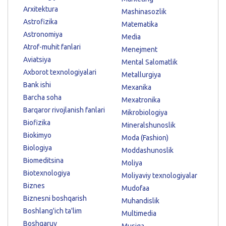
Arxitektura
Mashinasozlik
Astrofizika
Matematika
Astronomiya
Media
Atrof-muhit fanlari
Menejment
Aviatsiya
Mental Salomatlik
Axborot texnologiyalari
Metallurgiya
Bank ishi
Mexanika
Barcha soha
Mexatronika
Barqaror rivojlanish fanlari
Mikrobiologiya
Biofizika
Mineralshunoslik
Biokimyo
Moda (Fashion)
Biologiya
Moddashunoslik
Biomeditsina
Moliya
Biotexnologiya
Moliyaviy texnologiyalar
Biznes
Mudofaa
Biznesni boshqarish
Muhandislik
Boshlang'ich ta'lim
Multimedia
Boshqaruv
Musiqa