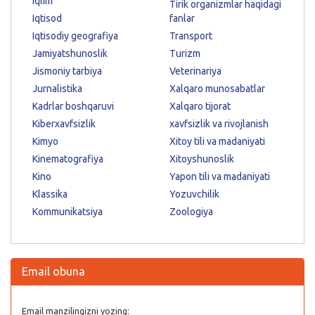
Iqlim
Tirik organizmlar haqidagi
Iqtisod
fanlar
Iqtisodiy geografiya
Transport
Jamiyatshunoslik
Turizm
Jismoniy tarbiya
Veterinariya
Jurnalistika
Xalqaro munosabatlar
Kadrlar boshqaruvi
Xalqaro tijorat
Kiberxavfsizlik
xavfsizlik va rivojlanish
Kimyo
Xitoy tili va madaniyati
Kinematografiya
Xitoyshunoslik
Kino
Yapon tili va madaniyati
Klassika
Yozuvchilik
Kommunikatsiya
Zoologiya
Email obuna
Email manzilingizni yozing: