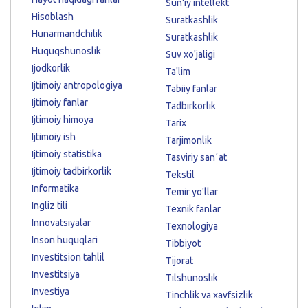
Sun'iy intellekt
Hisoblash
Suratkashlik
Hunarmandchilik
Suratkashlik
Huquqshunoslik
Suv xo'jaligi
Ijodkorlik
Ta'lim
Ijtimoiy antropologiya
Tabiiy fanlar
Ijtimoiy fanlar
Tadbirkorlik
Ijtimoiy himoya
Tarix
Ijtimoiy ish
Tarjimonlik
Ijtimoiy statistika
Tasviriy sanʼat
Ijtimoiy tadbirkorlik
Tekstil
Informatika
Temir yo'llar
Ingliz tili
Texnik fanlar
Innovatsiyalar
Texnologiya
Inson huquqlari
Tibbiyot
Investitsion tahlil
Tijorat
Investitsiya
Tilshunoslik
Investiya
Tinchlik va xavfsizlik