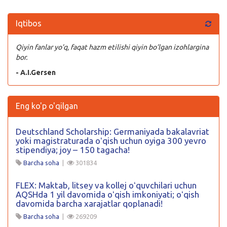
Iqtibos
Qiyin fanlar yo’q, faqat hazm etilishi qiyin bo’lgan izohlargina
bor.
- A.I.Gersen
Eng ko'p o'qilgan
Deutschland Scholarship: Germaniyada bakalavriat
yoki magistraturada oʻqish uchun oyiga 300 yevro
stipendiya; joy – 150 tagacha!
Barcha soha
|
301834
FLEX: Maktab, litsey va kollej oʻquvchilari uchun
AQSHda 1 yil davomida oʻqish imkoniyati; oʻqish
davomida barcha xarajatlar qoplanadi!
Barcha soha
|
269209