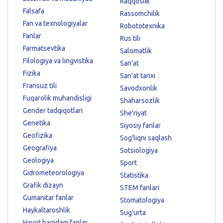
Raqqoslik
Falsafa
Rassomchilik
Fan va texnologiyalar
Robototexnika
Fanlar
Rus tili
Farmatsevtika
Salomatlik
Filologiya va lingvistika
San'at
Fizika
San'at tarixi
Fransuz tili
Savodxonlik
Fuqarolik muhandisligi
Shaharsozlik
Gender tadqiqotlari
She'riyat
Genetika
Siyosiy fanlar
Geofizika
Sog'liqni saqlash
Geografiya
Sotsiologiya
Geologiya
Sport
Gidrometeorologiya
Statistika
Grafik dizayn
STEM fanlari
Gumanitar fanlar
Stomatologiya
Haykaltaroshlik
Sug'urta
Hayot haqidagi fanlar