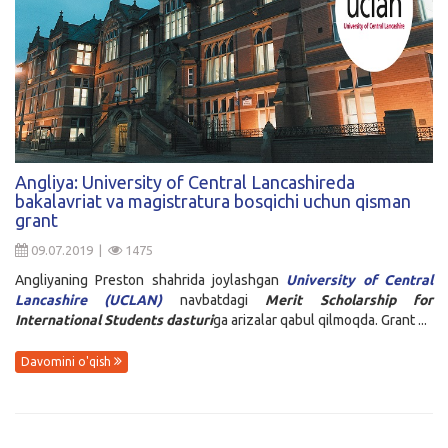
Angliya: University of Central Lancashireda
bakalavriat va magistratura bosqichi uchun qisman
grant
09.07.2019 |
1475
Angliyaning Preston shahrida joylashgan
University of Central
Lancashire (UCLAN)
navbatdagi
Merit Scholarship for
International Students dasturi
ga arizalar qabul qilmoqda. Grant ...
Davomini o'qish