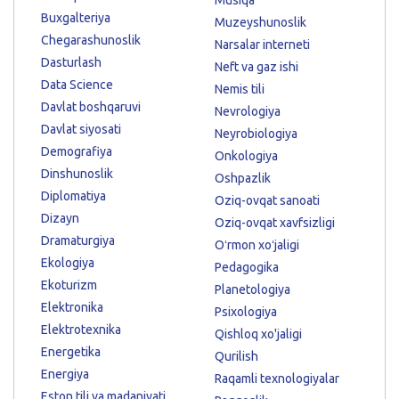
Buxgalteriya
Muzeyshunoslik
Chegarashunoslik
Narsalar interneti
Dasturlash
Neft va gaz ishi
Data Science
Nemis tili
Davlat boshqaruvi
Nevrologiya
Davlat siyosati
Neyrobiologiya
Demografiya
Onkologiya
Dinshunoslik
Oshpazlik
Diplomatiya
Oziq-ovqat sanoati
Dizayn
Oziq-ovqat xavfsizligi
Dramaturgiya
Oʻrmon xoʻjaligi
Ekologiya
Pedagogika
Ekoturizm
Planetologiya
Elektronika
Psixologiya
Elektrotexnika
Qishloq xo'jaligi
Energetika
Qurilish
Energiya
Raqamli texnologiyalar
Eston tili va madaniyati