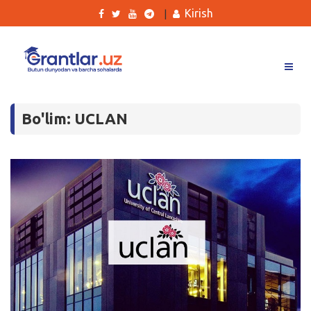
Kirish
|
Grantlar
Bo'lim: UCLAN
Tanlovlar
Ishlar
Kurslar
Blog
Yana
Qidirish