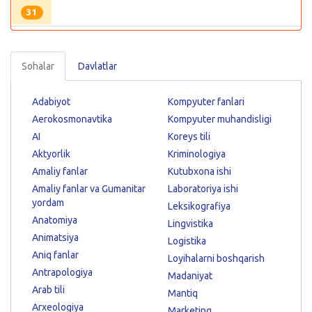
31
Sohalar
Davlatlar
Adabiyot
Kompyuter fanlari
Aerokosmonavtika
Kompyuter muhandisligi
AI
Koreys tili
Aktyorlik
Kriminologiya
Amaliy fanlar
Kutubxona ishi
Amaliy fanlar va Gumanitar
Laboratoriya ishi
yordam
Leksikografiya
Anatomiya
Lingvistika
Animatsiya
Logistika
Aniq fanlar
Loyihalarni boshqarish
Antrapologiya
Madaniyat
Arab tili
Mantiq
Arxeologiya
Marketing