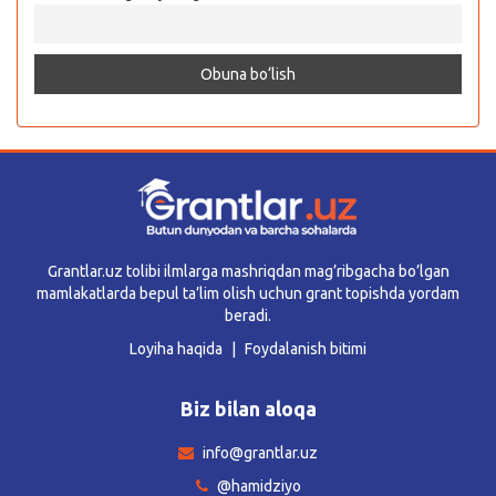
Grantlar.uz tolibi ilmlarga mashriqdan mag’ribgacha bo’lgan
mamlakatlarda bepul ta’lim olish uchun grant topishda yordam
beradi.
Loyiha haqida
Foydalanish bitimi
Biz bilan aloqa
info@grantlar.uz
@hamidziyo