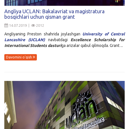
Kirish
Angliya UCLAN: Bakalavriat va magistratura
bosqichlari uchun qisman grant
14.07.2019 |
2012
Angliyaning Preston shahrida joylashgan
University of Central
Lancashire (UCLAN)
navbatdagi
Excellence Scholarship for
International Students dasturi
ga arizalar qabul qilmoqda. Grant ...
Davomini o'qish