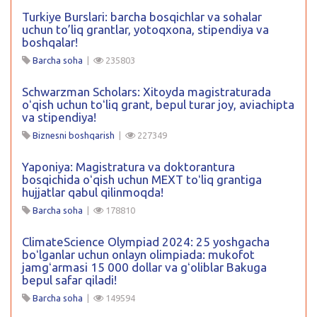
Turkiye Burslari: barcha bosqichlar va sohalar
uchun to’liq grantlar, yotoqxona, stipendiya va
boshqalar!
Barcha soha
|
235803
Schwarzman Scholars: Xitoyda magistraturada
oʻqish uchun toʻliq grant, bepul turar joy, aviachipta
va stipendiya!
Biznesni boshqarish
|
227349
Yaponiya: Magistratura va doktorantura
bosqichida oʻqish uchun MEXT toʻliq grantiga
hujjatlar qabul qilinmoqda!
Barcha soha
|
178810
ClimateScience Olympiad 2024: 25 yoshgacha
boʻlganlar uchun onlayn olimpiada: mukofot
jamgʻarmasi 15 000 dollar va gʻoliblar Bakuga
bepul safar qiladi!
Barcha soha
|
149594