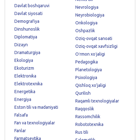
Davlat boshqaruvi
Nevrologiya
Davlat siyosati
Neyrobiologiya
Demografiya
Onkologiya
Dinshunoslik
Oshpazlik
Diplomatiya
Oziq-ovqat sanoati
Dizayn
Oziq-ovqat xavfsizligi
Dramaturgiya
Oʻrmon xoʻjaligi
Ekologiya
Pedagogika
Ekoturizm
Planetologiya
Elektronika
Psixologiya
Elektrotexnika
Qishloq xo'jaligi
Energetika
Qurilish
Energiya
Raqamli texnologiyalar
Eston tili va madaniyati
Raqqoslik
Falsafa
Rassomchilik
Fan va texnologiyalar
Robototexnika
Fanlar
Rus tili
Farmatsevtika