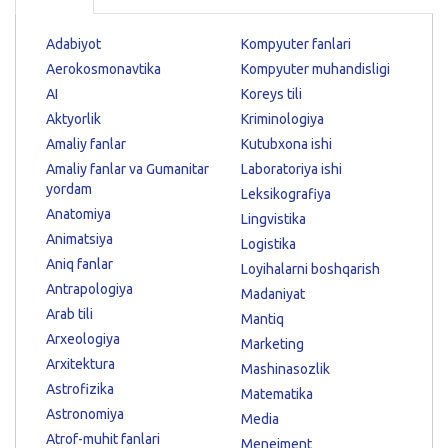
Adabiyot
Kompyuter fanlari
Aerokosmonavtika
Kompyuter muhandisligi
AI
Koreys tili
Aktyorlik
Kriminologiya
Amaliy fanlar
Kutubxona ishi
Amaliy fanlar va Gumanitar
Laboratoriya ishi
yordam
Leksikografiya
Anatomiya
Lingvistika
Animatsiya
Logistika
Aniq fanlar
Loyihalarni boshqarish
Antrapologiya
Madaniyat
Arab tili
Mantiq
Arxeologiya
Marketing
Arxitektura
Mashinasozlik
Astrofizika
Matematika
Astronomiya
Media
Atrof-muhit fanlari
Menejment