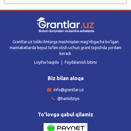
Grantlar.uz tolibi ilmlarga mashriqdan mag’ribgacha bo’lgan
mamlakatlarda bepul ta’lim olish uchun grant topishda yordam
beradi.
Loyiha haqida
Foydalanish bitimi
Biz bilan aloqa
info@grantlar.uz
@hamidziyo
To'lovga qabul qilamiz