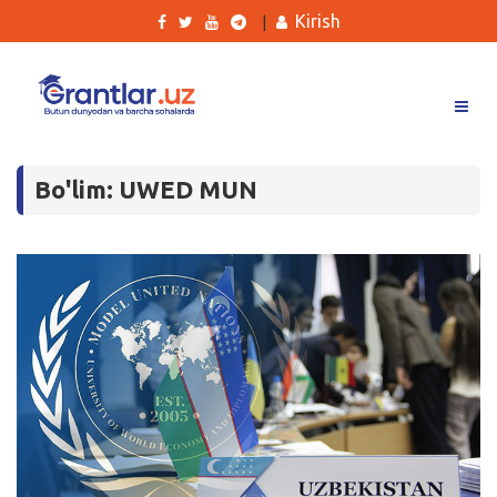
Kirish
|
Grantlar
Bo'lim: UWED MUN
Tanlovlar
Ishlar
Kurslar
Blog
Yana
Qidirish