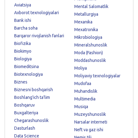
Aviatsiya
Mental Salomatlik
Axborot texnologiyalari
Metallurgiya
Bank ishi
Mexanika
Barcha soha
Mexatronika
Barqaror rivojlanish fanlari
Mikrobiologiya
Biofizika
Mineralshunoslik
Biokimyo
Moda (Fashion)
Biologiya
Moddashunoslik
Biomeditsina
Moliya
Biotexnologiya
Moliyaviy texnologiyalar
Biznes
Mudofaa
Biznesni boshqarish
Muhandislik
Boshlang'ich ta'lim
Multimedia
Boshqaruv
Musiqa
Buxgalteriya
Muzeyshunoslik
Chegarashunoslik
Narsalar interneti
Dasturlash
Neft va gaz ishi
Data Science
Nemis tili