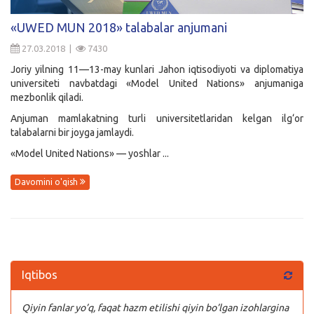
Kirish
«UWED MUN 2018» talabalar anjumani
27.03.2018 |
7430
Joriy yilning 11—13-may kunlari Jahon iqtisodiyoti va diplomatiya
universiteti navbatdagi «Model United Nations» anjumaniga
mezbonlik qiladi.
Anjuman mamlakatning turli universitetlaridan kelgan ilg‘or
talabalarni bir joyga jamlaydi.
«Model United Nations» — yoshlar ...
Davomini o'qish
Iqtibos
Qiyin fanlar yo’q, faqat hazm etilishi qiyin bo’lgan izohlargina