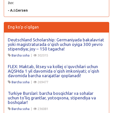
bor.
- A.I.Gersen
Eng ko'p o'qilgan
Deutschland Scholarship: Germaniyada bakalavriat
yoki magistraturada oʻqish uchun oyiga 300 yevro
stipendiya; joy – 150 tagacha!
Barcha soha
|
302015
FLEX: Maktab, litsey va kollej oʻquvchilari uchun
AQSHda 1 yil davomida oʻqish imkoniyati; oʻqish
davomida barcha xarajatlar qoplanadi!
Barcha soha
|
269477
Turkiye Burslari: barcha bosqichlar va sohalar
uchun to’liq grantlar, yotoqxona, stipendiya va
boshqalar!
Barcha soha
|
236081