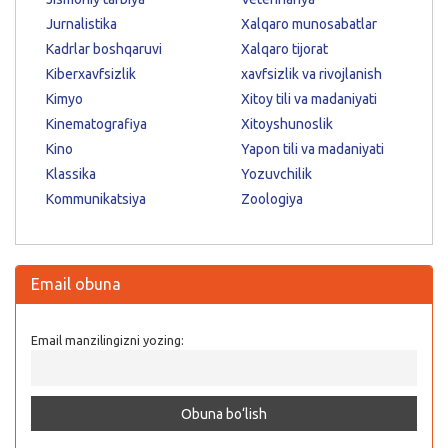
Jurnalistika
Xalqaro munosabatlar
Kadrlar boshqaruvi
Xalqaro tijorat
Kiberxavfsizlik
xavfsizlik va rivojlanish
Kimyo
Xitoy tili va madaniyati
Kinematografiya
Xitoyshunoslik
Kino
Yapon tili va madaniyati
Klassika
Yozuvchilik
Kommunikatsiya
Zoologiya
Email obuna
Email manzilingizni yozing: