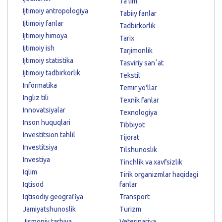
Ta'lim
Ijtimoiy antropologiya
Tabiiy fanlar
Ijtimoiy fanlar
Tadbirkorlik
Ijtimoiy himoya
Tarix
Ijtimoiy ish
Tarjimonlik
Ijtimoiy statistika
Tasviriy sanʼat
Ijtimoiy tadbirkorlik
Tekstil
Informatika
Temir yo'llar
Ingliz tili
Texnik fanlar
Innovatsiyalar
Texnologiya
Inson huquqlari
Tibbiyot
Investitsion tahlil
Tijorat
Investitsiya
Tilshunoslik
Investiya
Tinchlik va xavfsizlik
Iqlim
Tirik organizmlar haqidagi
Iqtisod
fanlar
Iqtisodiy geografiya
Transport
Jamiyatshunoslik
Turizm
Jismoniy tarbiya
Veterinariya