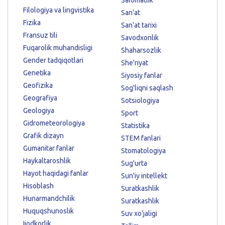
Salomatlik
Filologiya va lingvistika
San'at
Fizika
San'at tarixi
Fransuz tili
Savodxonlik
Fuqarolik muhandisligi
Shaharsozlik
Gender tadqiqotlari
She'riyat
Genetika
Siyosiy fanlar
Geofizika
Sog'liqni saqlash
Geografiya
Sotsiologiya
Geologiya
Sport
Gidrometeorologiya
Statistika
Grafik dizayn
STEM fanlari
Gumanitar fanlar
Stomatologiya
Haykaltaroshlik
Sug'urta
Hayot haqidagi fanlar
Sun'iy intellekt
Hisoblash
Suratkashlik
Hunarmandchilik
Suratkashlik
Huquqshunoslik
Suv xo'jaligi
Ijodkorlik