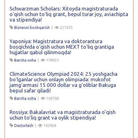
Schwarzman Scholars: Xitoyda magistraturada
oʻqish uchun toʻliq grant, bepul turar joy, aviachipta
va stipendiya!
Biznesni boshqarish
|
227475
Yaponiya: Magistratura va doktorantura
bosqichida oʻqish uchun MEXT toʻliq grantiga
hujjatlar qabul qilinmoqda!
Barcha soha
|
178923
ClimateScience Olympiad 2024: 25 yoshgacha
boʻlganlar uchun onlayn olimpiada: mukofot
jamgʻarmasi 15 000 dollar va gʻoliblar Bakuga
bepul safar qiladi!
Barcha soha
|
149708
Rossiya: Bakalavriat va magistraturada o’qish
uchun to’liq grant va oylik stipendiya!
Dasturlash
|
143904