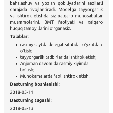
bahslashuv va yozish qobiliyatlarini sezilarli
darajada rivojlantiradi. Modelga tayyorgarlik
va ishtirok etishda siz xalqaro munosabatlar
muammolarini, BMT faoliyati va xalqaro
huquq tamoyillarini o’rganasiz.
Talablar:
rasmiy saytda delegat sifatida ro’yxatdan
o’tish;
tayyorgarlik tadbirlarida ishtirok etish;
Anjuman davomida rasmiy kiyimda
bo’lish;
Muhokamalarda faol ishtirok etish.
Dasturning boshlanishi:
2018-05-11
Dasturning tugashi:
2018-05-13