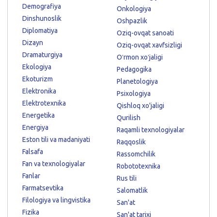
Demografiya
Onkologiya
Dinshunoslik
Oshpazlik
Diplomatiya
Oziq-ovqat sanoati
Dizayn
Oziq-ovqat xavfsizligi
Dramaturgiya
Oʻrmon xoʻjaligi
Ekologiya
Pedagogika
Ekoturizm
Planetologiya
Elektronika
Psixologiya
Elektrotexnika
Qishloq xo'jaligi
Energetika
Qurilish
Energiya
Raqamli texnologiyalar
Eston tili va madaniyati
Raqqoslik
Falsafa
Rassomchilik
Fan va texnologiyalar
Robototexnika
Fanlar
Rus tili
Farmatsevtika
Salomatlik
Filologiya va lingvistika
San'at
Fizika
San'at tarixi