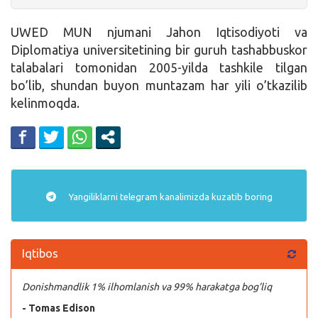
UWED MUN njumani Jahon Iqtisodiyoti va
Diplomatiya universitetining bir guruh tashabbuskor
talabalari tomonidan 2005-yilda tashkile tilgan
bo’lib, shundan buyon muntazam har yili o’tkazilib
kelinmoqda.
Yangiliklarni
telegram
kanalimizda kuzatib boring
Iqtibos
Donishmandlik 1% ilhomlanish va 99% harakatga bog’liq
- Tomas Edison