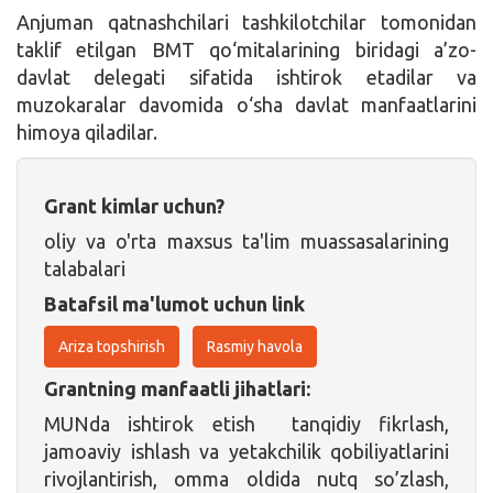
Anjuman qatnashchilari tashkilotchilar tomonidan
taklif etilgan BMT qo‘mitalarining biridagi a’zo-
davlat delegati sifatida ishtirok etadilar va
muzokaralar davomida o‘sha davlat manfaatlarini
himoya qiladilar.
Grant kimlar uchun?
oliy va o'rta maxsus ta'lim muassasalarining
talabalari
Batafsil ma'lumot uchun link
Ariza topshirish
Rasmiy havola
Grantning manfaatli jihatlari:
MUNda ishtirok etish tanqidiy fikrlash,
jamoaviy ishlash va yetakchilik qobiliyatlarini
rivojlantirish, omma oldida nutq so’zlash,