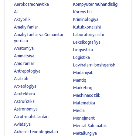
Aerokosmonavtika
Kompyuter muhandisligi
AI
Koreys tili
Aktyorlik
Kriminologiya
Amaliy fanlar
Kutubxona ishi
Amaliy fanlar va Gumanitar
Laboratoriya ishi
yordam
Leksikografiya
Anatomiya
Lingvistika
Animatsiya
Logistika
Aniq fanlar
Loyihalarni boshqarish
Antrapologiya
Madaniyat
Arab tili
Mantiq
Arxeologiya
Marketing
Arxitektura
Mashinasozlik
Astrofizika
Matematika
Astronomiya
Media
Atrof-muhit fanlari
Menejment
Aviatsiya
Mental Salomatlik
Axborot texnologiyalari
Metallurgiya