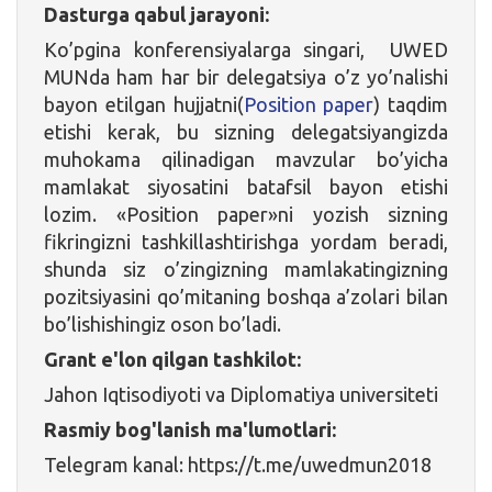
Dasturga qabul jarayoni:
Ko’pgina konferensiyalarga singari, UWED
MUNda ham har bir delegatsiya o’z yo’nalishi
bayon etilgan hujjatni(
Position paper
) taqdim
etishi kerak, bu sizning delegatsiyangizda
muhokama qilinadigan mavzular bo’yicha
mamlakat siyosatini batafsil bayon etishi
lozim. «Position paper»ni yozish sizning
fikringizni tashkillashtirishga yordam beradi,
shunda siz o’zingizning mamlakatingizning
pozitsiyasini qo’mitaning boshqa a’zolari bilan
bo’lishishingiz oson bo’ladi.
Grant e'lon qilgan tashkilot:
Jahon Iqtisodiyoti va Diplomatiya universiteti
Rasmiy bog'lanish ma'lumotlari:
Telegram kanal: https://t.me/uwedmun2018