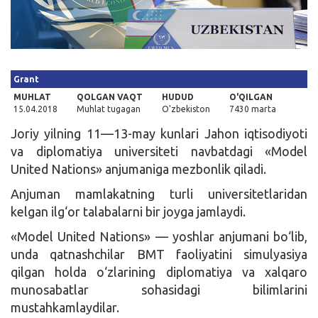
Kirish
Grant
MUHLAT
QOLGAN VAQT
HUDUD
O'QILGAN
15.04.2018
Muhlat tugagan
O'zbekiston
7430 marta
Joriy yilning 11—13-may kunlari Jahon iqtisodiyoti
va diplomatiya universiteti navbatdagi «Model
United Nations» anjumaniga mezbonlik qiladi.
Anjuman mamlakatning turli universitetlaridan
kelgan ilg‘or talabalarni bir joyga jamlaydi.
«Model United Nations» — yoshlar anjumani bo‘lib,
unda qatnashchilar BMT faoliyatini simulyasiya
qilgan holda o‘zlarining diplomatiya va xalqaro
munosabatlar sohasidagi bilimlarini
mustahkamlaydilar.