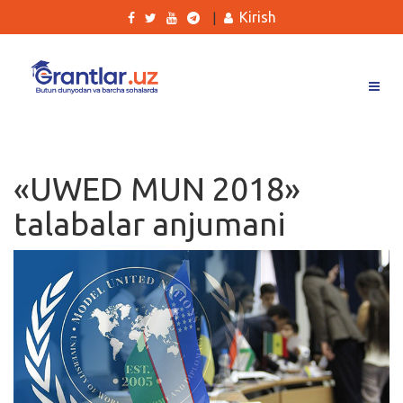
Kirish
|
Grantlar
Tanlovlar
«UWED MUN 2018»
Ishlar
talabalar anjumani
Kurslar
Blog
Yana
Qidirish