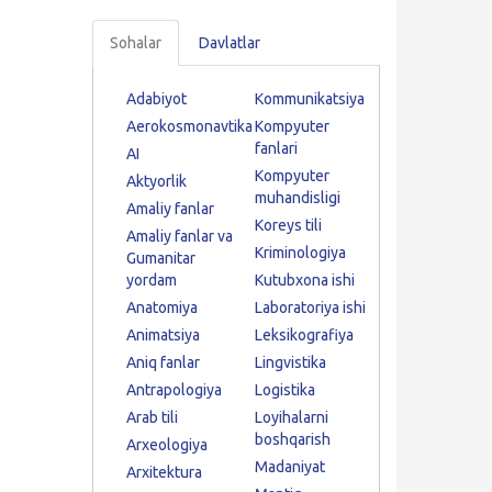
Sohalar
Davlatlar
Adabiyot
Kommunikatsiya
Aerokosmonavtika
Kompyuter
fanlari
AI
Kompyuter
Aktyorlik
muhandisligi
Amaliy fanlar
Koreys tili
Amaliy fanlar va
Kriminologiya
Gumanitar
yordam
Kutubxona ishi
Anatomiya
Laboratoriya ishi
Animatsiya
Leksikografiya
Aniq fanlar
Lingvistika
Antrapologiya
Logistika
Arab tili
Loyihalarni
boshqarish
Arxeologiya
Madaniyat
Arxitektura