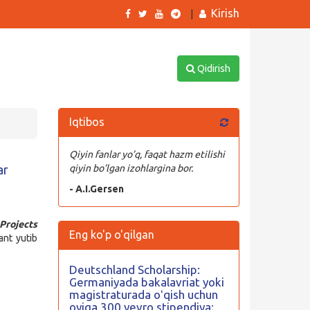
Kirish
|
Qidirish
Iqtibos
Qiyin fanlar yo’q, faqat hazm etilishi
ar
qiyin bo’lgan izohlargina bor.
- A.I.Gersen
Projects
Eng ko'p o'qilgan
ant yutib
Deutschland Scholarship:
Germaniyada bakalavriat yoki
magistraturada oʻqish uchun
oyiga 300 yevro stipendiya;