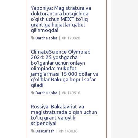
Yaponiya: Magistratura va
doktorantura bosqichida
oʻqish uchun MEXT toʻliq
grantiga hujjatlar qabul
qilinmoqda!
Barcha soha
|
178828
ClimateScience Olympiad
2024: 25 yoshgacha
boʻlganlar uchun onlayn
olimpiada: mukofot
jamgʻarmasi 15 000 dollar va
gʻoliblar Bakuga bepul safar
qiladi!
Barcha soha
|
149616
Rossiya: Bakalavriat va
magistraturada o’qish uchun
to’liq grant va oylik
stipendiya!
Dasturlash
|
143836