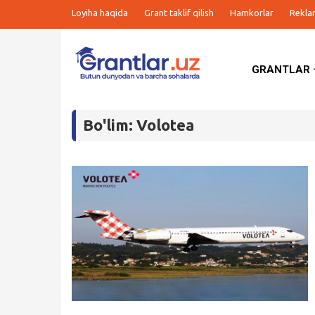
Loyiha haqida
Grant taklif qilish
Hamkorlar
Rekla
GRANTLAR
Grantlar
Bo'lim: Volotea
Tanlovlar
Ishlar
Kurslar
Blog
Yana