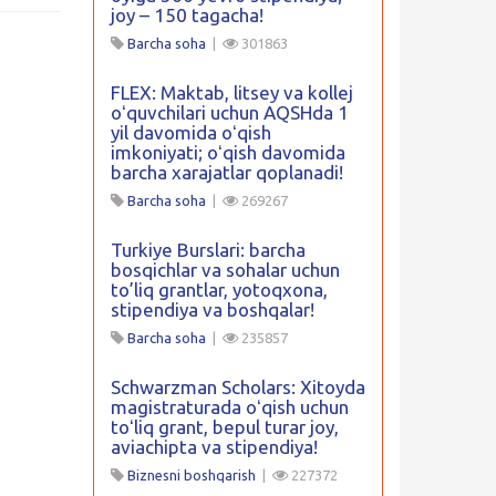
joy – 150 tagacha!
Barcha soha
|
301863
FLEX: Maktab, litsey va kollej
oʻquvchilari uchun AQSHda 1
yil davomida oʻqish
imkoniyati; oʻqish davomida
barcha xarajatlar qoplanadi!
Barcha soha
|
269267
Turkiye Burslari: barcha
bosqichlar va sohalar uchun
to’liq grantlar, yotoqxona,
stipendiya va boshqalar!
Barcha soha
|
235857
Schwarzman Scholars: Xitoyda
magistraturada oʻqish uchun
toʻliq grant, bepul turar joy,
aviachipta va stipendiya!
Biznesni boshqarish
|
227372