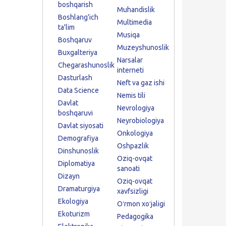
boshqarish
Muhandislik
Boshlang'ich
Multimedia
ta'lim
Musiqa
Boshqaruv
Muzeyshunoslik
Buxgalteriya
Narsalar
Chegarashunoslik
interneti
Dasturlash
Neft va gaz ishi
Data Science
Nemis tili
Davlat
Nevrologiya
boshqaruvi
Neyrobiologiya
Davlat siyosati
Onkologiya
Demografiya
Oshpazlik
Dinshunoslik
Oziq-ovqat
Diplomatiya
sanoati
Dizayn
Oziq-ovqat
Dramaturgiya
xavfsizligi
Ekologiya
Oʻrmon xoʻjaligi
Ekoturizm
Pedagogika