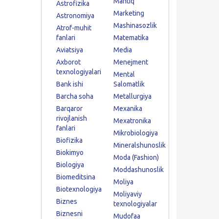
Mantiq
Astrofizika
Marketing
Astronomiya
Mashinasozlik
Atrof-muhit
fanlari
Matematika
Aviatsiya
Media
Axborot
Menejment
texnologiyalari
Mental
Bank ishi
Salomatlik
Barcha soha
Metallurgiya
Barqaror
Mexanika
rivojlanish
Mexatronika
fanlari
Mikrobiologiya
Biofizika
Mineralshunoslik
Biokimyo
Moda (Fashion)
Biologiya
Moddashunoslik
Biomeditsina
Moliya
Biotexnologiya
Moliyaviy
Biznes
texnologiyalar
Biznesni
Mudofaa