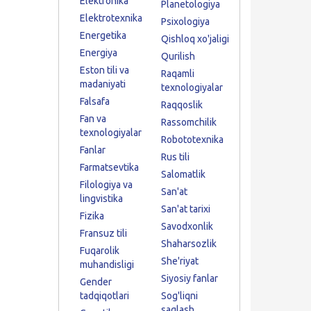
Elektronika
Planetologiya
Elektrotexnika
Psixologiya
Energetika
Qishloq xo'jaligi
Energiya
Qurilish
Eston tili va
Raqamli
madaniyati
texnologiyalar
Falsafa
Raqqoslik
Fan va
Rassomchilik
texnologiyalar
Robototexnika
Fanlar
Rus tili
Farmatsevtika
Salomatlik
Filologiya va
San'at
lingvistika
San'at tarixi
Fizika
Savodxonlik
Fransuz tili
Shaharsozlik
Fuqarolik
She'riyat
muhandisligi
Siyosiy fanlar
Gender
tadqiqotlari
Sog'liqni
saqlash