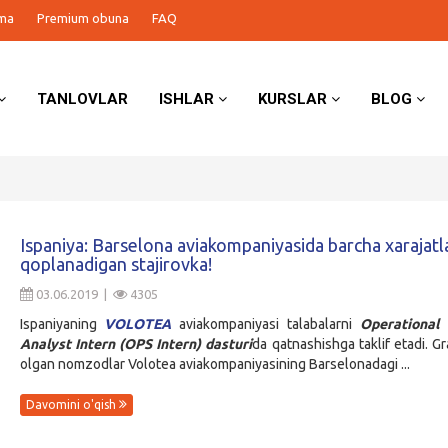
ma
Premium obuna
FAQ
TANLOVLAR
ISHLAR
KURSLAR
BLOG
Ispaniya: Barselona aviakompaniyasida barcha xarajatl
qoplanadigan stajirovka!
03.06.2019 |
4305
Ispaniyaning
VOLOTEA
aviakompaniyasi talabalarni
Operational 
Analyst Intern (OPS Intern) dasturi
da qatnashishga taklif etadi. Gr
olgan nomzodlar Volotea aviakompaniyasining Barselonadagi ...
Davomini o'qish