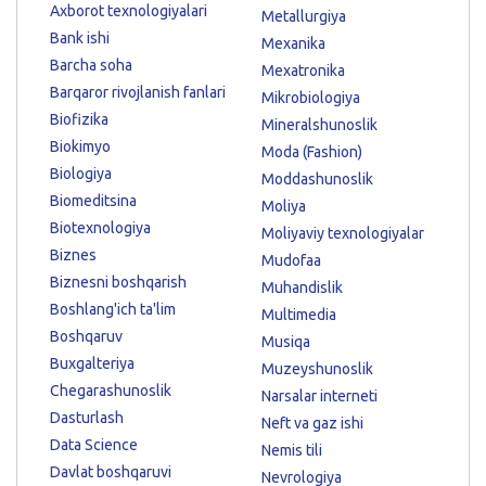
Axborot texnologiyalari
Metallurgiya
Bank ishi
Mexanika
Barcha soha
Mexatronika
Barqaror rivojlanish fanlari
Mikrobiologiya
Biofizika
Mineralshunoslik
Biokimyo
Moda (Fashion)
Biologiya
Moddashunoslik
Biomeditsina
Moliya
Biotexnologiya
Moliyaviy texnologiyalar
Biznes
Mudofaa
Biznesni boshqarish
Muhandislik
Boshlang'ich ta'lim
Multimedia
Boshqaruv
Musiqa
Buxgalteriya
Muzeyshunoslik
Chegarashunoslik
Narsalar interneti
Dasturlash
Neft va gaz ishi
Data Science
Nemis tili
Davlat boshqaruvi
Nevrologiya