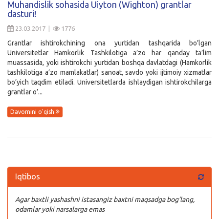
Muhandislik sohasida Uiyton (Wighton) grantlar
dasturi!
Kirish
23.03.2017 |
1776
Grantlar ishtirokchining ona yurtidan tashqarida bo’lgan
Universitetlar Hamkorlik Tashkilotiga a’zo har qanday ta’lim
muassasida, yoki ishtirokchi yurtidan boshqa davlatdagi (Hamkorlik
tashkilotiga a’zo mamlakatlar) sanoat, savdo yoki ijtimoiy xizmatlar
bo’yich taqdim etiladi. Universitetlarda ishlaydigan ishtirokchilarga
grantlar o’...
Davomini o'qish
Iqtibos
Agar baxtli yashashni istasangiz baxtni maqsadga bog’lang,
odamlar yoki narsalarga emas