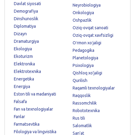
Davlat siyosati
Neyrobiologiya
Demografiya
Onkologiya
Dinshunoslik
Oshpazlik
Diplomatiya
Oziq-ovqat sanoati
Dizayn
Oziq-ovqat xavfsizligi
Dramaturgiya
Oʻrmon xoʻjaligi
Ekologiya
Pedagogika
Ekoturizm
Planetologiya
Elektronika
Psixologiya
Elektrotexnika
Qishloq xo'jaligi
Energetika
Qurilish
Energiya
Raqamli texnologiyalar
Eston tili va madaniyati
Raqqoslik
Falsafa
Rassomchilik
Fan va texnologiyalar
Robototexnika
Fanlar
Rus tili
Farmatsevtika
Salomatlik
Filologiya va lingvistika
San'at