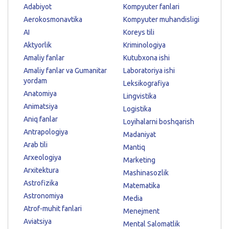
Adabiyot
Kompyuter fanlari
Aerokosmonavtika
Kompyuter muhandisligi
AI
Koreys tili
Aktyorlik
Kriminologiya
Amaliy fanlar
Kutubxona ishi
Amaliy fanlar va Gumanitar
Laboratoriya ishi
yordam
Leksikografiya
Anatomiya
Lingvistika
Animatsiya
Logistika
Aniq fanlar
Loyihalarni boshqarish
Antrapologiya
Madaniyat
Arab tili
Mantiq
Arxeologiya
Marketing
Arxitektura
Mashinasozlik
Astrofizika
Matematika
Astronomiya
Media
Atrof-muhit fanlari
Menejment
Aviatsiya
Mental Salomatlik