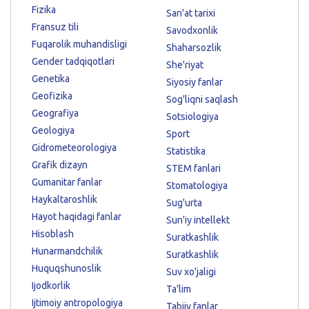
Fizika
San'at tarixi
Fransuz tili
Savodxonlik
Fuqarolik muhandisligi
Shaharsozlik
Gender tadqiqotlari
She'riyat
Genetika
Siyosiy fanlar
Geofizika
Sog'liqni saqlash
Geografiya
Sotsiologiya
Geologiya
Sport
Gidrometeorologiya
Statistika
Grafik dizayn
STEM fanlari
Gumanitar fanlar
Stomatologiya
Haykaltaroshlik
Sug'urta
Hayot haqidagi fanlar
Sun'iy intellekt
Hisoblash
Suratkashlik
Hunarmandchilik
Suratkashlik
Huquqshunoslik
Suv xo'jaligi
Ijodkorlik
Ta'lim
Ijtimoiy antropologiya
Tabiiy fanlar