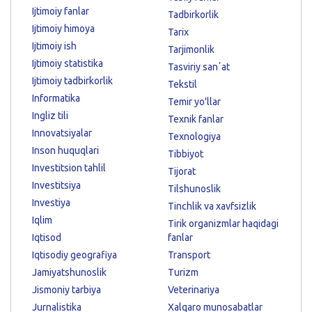
Ijtimoiy fanlar
Tadbirkorlik
Ijtimoiy himoya
Tarix
Ijtimoiy ish
Tarjimonlik
Ijtimoiy statistika
Tasviriy sanʼat
Ijtimoiy tadbirkorlik
Tekstil
Informatika
Temir yo'llar
Ingliz tili
Texnik fanlar
Innovatsiyalar
Texnologiya
Inson huquqlari
Tibbiyot
Investitsion tahlil
Tijorat
Investitsiya
Tilshunoslik
Investiya
Tinchlik va xavfsizlik
Iqlim
Tirik organizmlar haqidagi
Iqtisod
fanlar
Iqtisodiy geografiya
Transport
Jamiyatshunoslik
Turizm
Jismoniy tarbiya
Veterinariya
Jurnalistika
Xalqaro munosabatlar