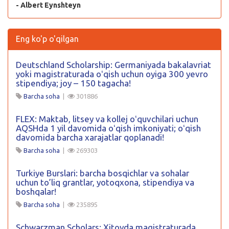
- Albert Eynshteyn
Eng ko'p o'qilgan
Deutschland Scholarship: Germaniyada bakalavriat
yoki magistraturada oʻqish uchun oyiga 300 yevro
stipendiya; joy – 150 tagacha!
Barcha soha
|
301886
FLEX: Maktab, litsey va kollej oʻquvchilari uchun
AQSHda 1 yil davomida oʻqish imkoniyati; oʻqish
davomida barcha xarajatlar qoplanadi!
Barcha soha
|
269303
Turkiye Burslari: barcha bosqichlar va sohalar
uchun to’liq grantlar, yotoqxona, stipendiya va
boshqalar!
Barcha soha
|
235895
Schwarzman Scholars: Xitoyda magistraturada