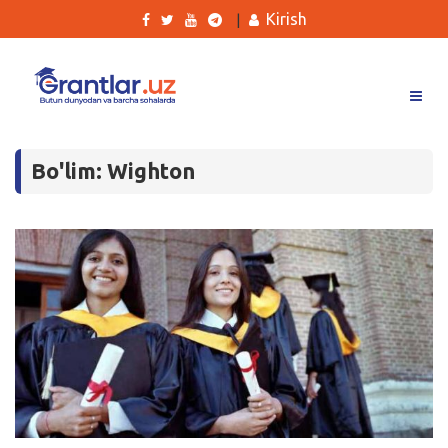
Kirish
|
Grantlar
Bo'lim: Wighton
Tanlovlar
Ishlar
Kurslar
Blog
Yana
Qidirish