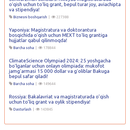
oʻqish uchun toʻliq grant, bepul turar joy, aviachipta
va stipendiya!
Biznesni boshqarish
|
227388
Yaponiya: Magistratura va doktorantura
bosqichida oʻqish uchun MEXT toʻliq grantiga
hujjatlar qabul qilinmoqda!
Barcha soha
|
178844
ClimateScience Olympiad 2024: 25 yoshgacha
boʻlganlar uchun onlayn olimpiada: mukofot
jamgʻarmasi 15 000 dollar va gʻoliblar Bakuga
bepul safar qiladi!
Barcha soha
|
149644
Rossiya: Bakalavriat va magistraturada o’qish
uchun to’liq grant va oylik stipendiya!
Dasturlash
|
143845