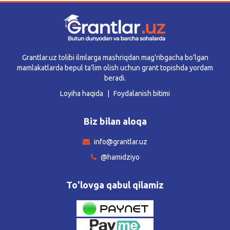
Grantlar.uz tolibi ilmlarga mashriqdan mag’ribgacha bo’lgan
mamlakatlarda bepul ta’lim olish uchun grant topishda yordam
beradi.
Loyiha haqida
Foydalanish bitimi
Biz bilan aloqa
info@grantlar.uz
@hamidziyo
To'lovga qabul qilamiz