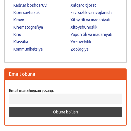
Kadrlar boshqaruvi
Xalqaro tijorat
Kiberxavfsizlik
xavfsizlik va rivojlanish
Kimyo
Xitoy tili va madaniyati
Kinematografiya
Xitoyshunoslik
Kino
Yapon tili va madaniyati
Klassika
Yozuvchilik
Kommunikatsiya
Zoologiya
Email obuna
Email manzilingizni yozing: