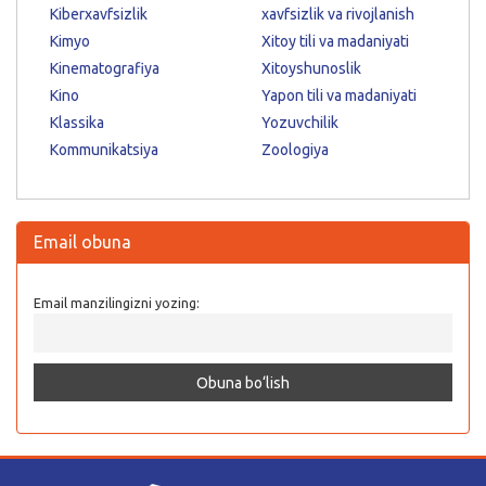
Kiberxavfsizlik
xavfsizlik va rivojlanish
Kimyo
Xitoy tili va madaniyati
Kinematografiya
Xitoyshunoslik
Kino
Yapon tili va madaniyati
Klassika
Yozuvchilik
Kommunikatsiya
Zoologiya
Email obuna
Email manzilingizni yozing: