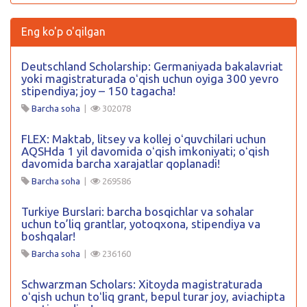
Eng ko'p o'qilgan
Deutschland Scholarship: Germaniyada bakalavriat
yoki magistraturada oʻqish uchun oyiga 300 yevro
stipendiya; joy – 150 tagacha!
Barcha soha
|
302078
FLEX: Maktab, litsey va kollej oʻquvchilari uchun
AQSHda 1 yil davomida oʻqish imkoniyati; oʻqish
davomida barcha xarajatlar qoplanadi!
Barcha soha
|
269586
Turkiye Burslari: barcha bosqichlar va sohalar
uchun to’liq grantlar, yotoqxona, stipendiya va
boshqalar!
Barcha soha
|
236160
Schwarzman Scholars: Xitoyda magistraturada
oʻqish uchun toʻliq grant, bepul turar joy, aviachipta