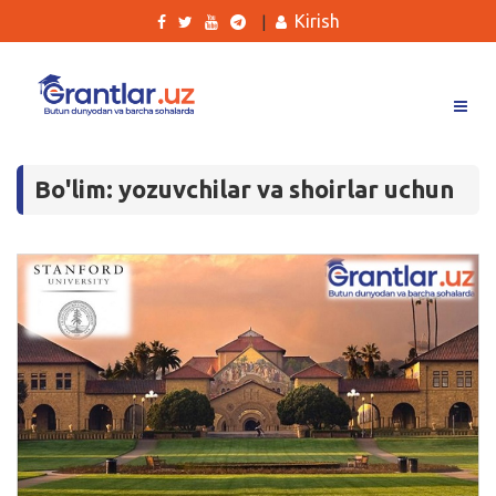
Kirish
|
Grantlar
Bo'lim: yozuvchilar va shoirlar uchun
Tanlovlar
Ishlar
Kurslar
Blog
Yana
Qidirish