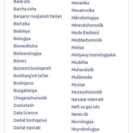
Bank ishi
Mexanika
Barcha soha
Mexatronika
Barqaror rivojlanish fanlari
Mikrobiologiya
Biofizika
Mineralshunoslik
Biokimyo
Moda (Fashion)
Biologiya
Moddashunoslik
Biomeditsina
Moliya
Biotexnologiya
Moliyaviy texnologiyalar
Biznes
Mudofaa
Biznesni boshqarish
Muhandislik
Boshlang'ich ta'lim
Multimedia
Boshqaruv
Musiqa
Buxgalteriya
Muzeyshunoslik
Chegarashunoslik
Narsalar interneti
Dasturlash
Neft va gaz ishi
Data Science
Nemis tili
Davlat boshqaruvi
Nevrologiya
Davlat siyosati
Neyrobiologiya