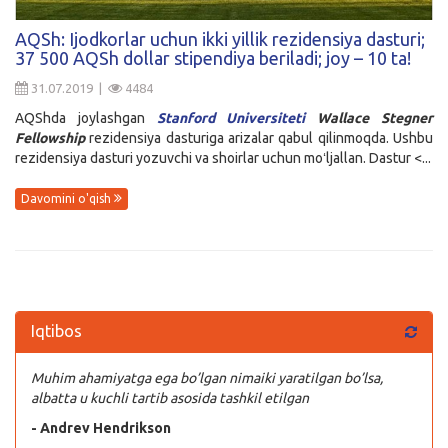
Kirish
AQSh: Ijodkorlar uchun ikki yillik rezidensiya dasturi;
37 500 AQSh dollar stipendiya beriladi; joy – 10 ta!
31.07.2019 |
4484
AQShda joylashgan
Stanford Universiteti
Wallace Stegner
Fellowship
rezidensiya dasturiga arizalar qabul qilinmoqda. Ushbu
rezidensiya dasturi yozuvchi va shoirlar uchun moʻljallan. Dastur <...
Davomini o'qish
Iqtibos
Muhim ahamiyatga ega bo’lgan nimaiki yaratilgan bo’lsa,
albatta u kuchli tartib asosida tashkil etilgan
- Andrev Hendrikson