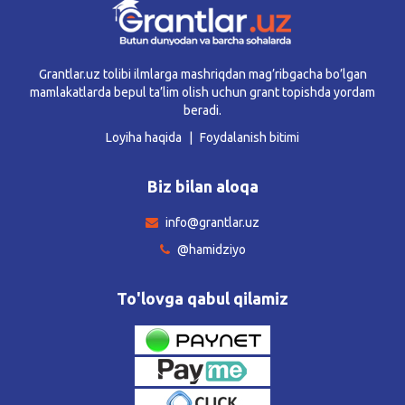
Grantlar.uz tolibi ilmlarga mashriqdan mag’ribgacha bo’lgan
mamlakatlarda bepul ta’lim olish uchun grant topishda yordam
beradi.
Loyiha haqida
Foydalanish bitimi
Biz bilan aloqa
info@grantlar.uz
@hamidziyo
To'lovga qabul qilamiz