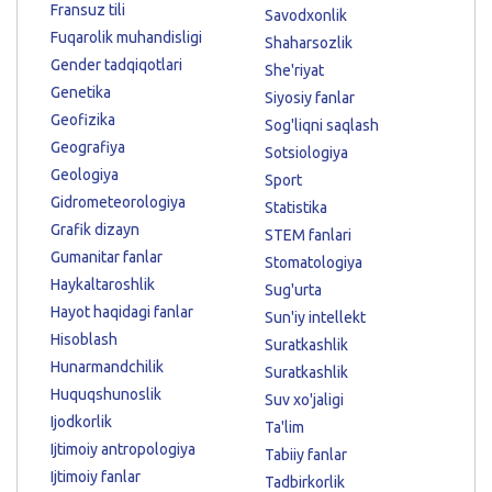
Fransuz tili
Savodxonlik
Fuqarolik muhandisligi
Shaharsozlik
Gender tadqiqotlari
She'riyat
Genetika
Siyosiy fanlar
Geofizika
Sog'liqni saqlash
Geografiya
Sotsiologiya
Geologiya
Sport
Gidrometeorologiya
Statistika
Grafik dizayn
STEM fanlari
Gumanitar fanlar
Stomatologiya
Haykaltaroshlik
Sug'urta
Hayot haqidagi fanlar
Sun'iy intellekt
Hisoblash
Suratkashlik
Hunarmandchilik
Suratkashlik
Huquqshunoslik
Suv xo'jaligi
Ijodkorlik
Ta'lim
Ijtimoiy antropologiya
Tabiiy fanlar
Ijtimoiy fanlar
Tadbirkorlik