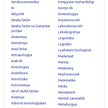
Aerokosmonavtika
Kompyuter muhandisligi
AI
Koreys tili
Aktyorlik
Kriminologiya
Amaliy fanlar
Kutubxona ishi
Amaliy fanlar va Gumanitar
Laboratoriya ishi
yordam
Leksikografiya
Anatomiya
Lingvistika
Animatsiya
Logistika
Aniq fanlar
Loyihalarni boshqarish
Antrapologiya
Madaniyat
Arab tili
Mantiq
Arxeologiya
Marketing
Arxitektura
Mashinasozlik
Astrofizika
Matematika
Astronomiya
Media
Atrof-muhit fanlari
Menejment
Aviatsiya
Mental Salomatlik
Axborot texnologiyalari
Metallurgiya