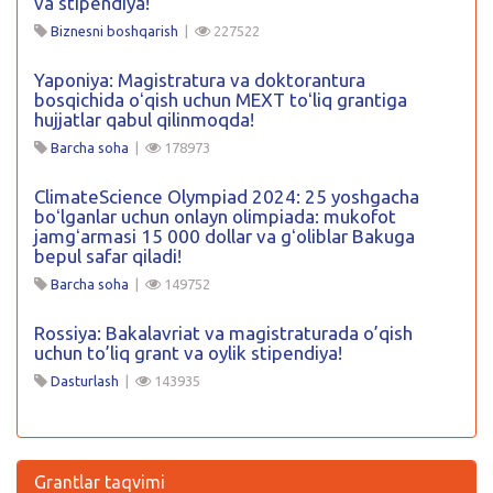
va stipendiya!
Biznesni boshqarish
|
227522
Yaponiya: Magistratura va doktorantura
bosqichida oʻqish uchun MEXT toʻliq grantiga
hujjatlar qabul qilinmoqda!
Barcha soha
|
178973
ClimateScience Olympiad 2024: 25 yoshgacha
boʻlganlar uchun onlayn olimpiada: mukofot
jamgʻarmasi 15 000 dollar va gʻoliblar Bakuga
bepul safar qiladi!
Barcha soha
|
149752
Rossiya: Bakalavriat va magistraturada o’qish
uchun to’liq grant va oylik stipendiya!
Dasturlash
|
143935
Grantlar taqvimi