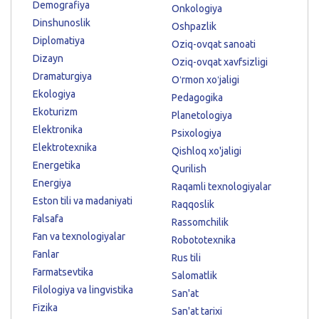
Demografiya
Onkologiya
Dinshunoslik
Oshpazlik
Diplomatiya
Oziq-ovqat sanoati
Dizayn
Oziq-ovqat xavfsizligi
Dramaturgiya
Oʻrmon xoʻjaligi
Ekologiya
Pedagogika
Ekoturizm
Planetologiya
Elektronika
Psixologiya
Elektrotexnika
Qishloq xo'jaligi
Energetika
Qurilish
Energiya
Raqamli texnologiyalar
Eston tili va madaniyati
Raqqoslik
Falsafa
Rassomchilik
Fan va texnologiyalar
Robototexnika
Fanlar
Rus tili
Farmatsevtika
Salomatlik
Filologiya va lingvistika
San'at
Fizika
San'at tarixi