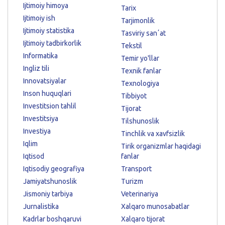
Ijtimoiy himoya
Tarix
Ijtimoiy ish
Tarjimonlik
Ijtimoiy statistika
Tasviriy sanʼat
Ijtimoiy tadbirkorlik
Tekstil
Informatika
Temir yo'llar
Ingliz tili
Texnik fanlar
Innovatsiyalar
Texnologiya
Inson huquqlari
Tibbiyot
Investitsion tahlil
Tijorat
Investitsiya
Tilshunoslik
Investiya
Tinchlik va xavfsizlik
Iqlim
Tirik organizmlar haqidagi
Iqtisod
fanlar
Iqtisodiy geografiya
Transport
Jamiyatshunoslik
Turizm
Jismoniy tarbiya
Veterinariya
Jurnalistika
Xalqaro munosabatlar
Kadrlar boshqaruvi
Xalqaro tijorat