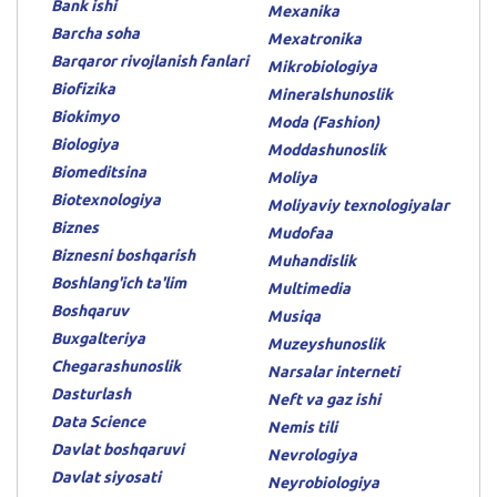
Bank ishi
Mexanika
Barcha soha
Mexatronika
Barqaror rivojlanish fanlari
Mikrobiologiya
Biofizika
Mineralshunoslik
Biokimyo
Moda (Fashion)
Biologiya
Moddashunoslik
Biomeditsina
Moliya
Biotexnologiya
Moliyaviy texnologiyalar
Biznes
Mudofaa
Biznesni boshqarish
Muhandislik
Boshlang'ich ta'lim
Multimedia
Boshqaruv
Musiqa
Buxgalteriya
Muzeyshunoslik
Chegarashunoslik
Narsalar interneti
Dasturlash
Neft va gaz ishi
Data Science
Nemis tili
Davlat boshqaruvi
Nevrologiya
Davlat siyosati
Neyrobiologiya