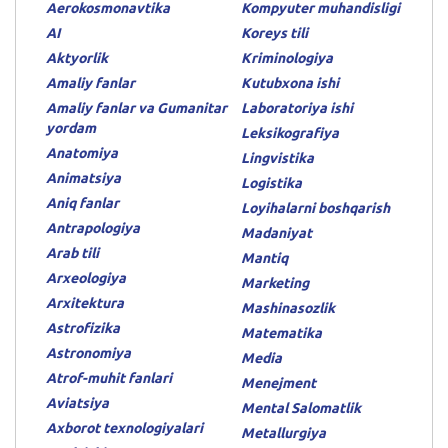
Aerokosmonavtika
Kompyuter muhandisligi
AI
Koreys tili
Aktyorlik
Kriminologiya
Amaliy fanlar
Kutubxona ishi
Amaliy fanlar va Gumanitar
Laboratoriya ishi
yordam
Leksikografiya
Anatomiya
Lingvistika
Animatsiya
Logistika
Aniq fanlar
Loyihalarni boshqarish
Antrapologiya
Madaniyat
Arab tili
Mantiq
Arxeologiya
Marketing
Arxitektura
Mashinasozlik
Astrofizika
Matematika
Astronomiya
Media
Atrof-muhit fanlari
Menejment
Aviatsiya
Mental Salomatlik
Axborot texnologiyalari
Metallurgiya