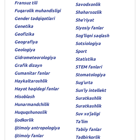
Fransuz tili
Savodxonlik
Fuqarolik muhandisligi
Shaharsozlik
Gender tadqiqotlari
She'riyat
Genetika
Siyosiy fanlar
Geofizika
Sog'liqni saqlash
Geografiya
Sotsiologiya
Geologiya
Sport
Gidrometeorologiya
Statistika
Grafik dizayn
STEM fanlari
Gumanitar fanlar
Stomatologiya
Haykaltaroshlik
Sug'urta
Hayot haqidagi fanlar
Sun'iy intellekt
Hisoblash
Suratkashlik
Hunarmandchilik
Suratkashlik
Huquqshunoslik
Suv xo'jaligi
Ijodkorlik
Ta'lim
Ijtimoiy antropologiya
Tabiiy fanlar
Ijtimoiy fanlar
Tadbirkorlik