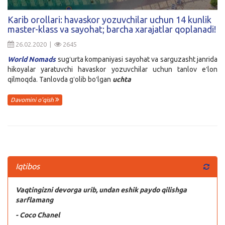
Kirish
Karib orollari: havaskor yozuvchilar uchun 14 kunlik
master-klass va sayohat; barcha xarajatlar qoplanadi!
26.02.2020 |
2645
World Nomads
sugʻurta kompaniyasi sayohat va sarguzasht janrida
hikoyalar yaratuvchi havaskor yozuvchilar uchun tanlov eʻlon
qilmoqda. Tanlovda gʻolib boʻlgan
uchta
Davomini o'qish
Iqtibos
Vaqtingizni devorga urib, undan eshik paydo qilishga
sarflamang
- Coco Chanel