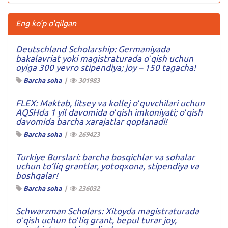
Eng ko'p o'qilgan
Deutschland Scholarship: Germaniyada
bakalavriat yoki magistraturada oʻqish uchun
oyiga 300 yevro stipendiya; joy – 150 tagacha!
Barcha soha
|
301983
FLEX: Maktab, litsey va kollej oʻquvchilari uchun
AQSHda 1 yil davomida oʻqish imkoniyati; oʻqish
davomida barcha xarajatlar qoplanadi!
Barcha soha
|
269423
Turkiye Burslari: barcha bosqichlar va sohalar
uchun to’liq grantlar, yotoqxona, stipendiya va
boshqalar!
Barcha soha
|
236032
Schwarzman Scholars: Xitoyda magistraturada
oʻqish uchun toʻliq grant, bepul turar joy,