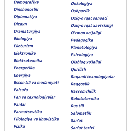
Demografiya
Onkologiya
Dinshunoslik
Oshpazlik
Diplomatiya
Oziq-ovqat sanoati
Dizayn
Oziq-ovqat xavfsizligi
Dramaturgiya
Oʻrmon xoʻjaligi
Ekologiya
Pedagogika
Ekoturizm
Planetologiya
Elektronika
Psixologiya
Elektrotexnika
Qishloq xo'jaligi
Energetika
Qurilish
Energiya
Raqamli texnologiyalar
Eston tili va madaniyati
Raqqoslik
Falsafa
Rassomchilik
Fan va texnologiyalar
Robototexnika
Fanlar
Rus tili
Farmatsevtika
Salomatlik
Filologiya va lingvistika
San'at
Fizika
San'at tarixi