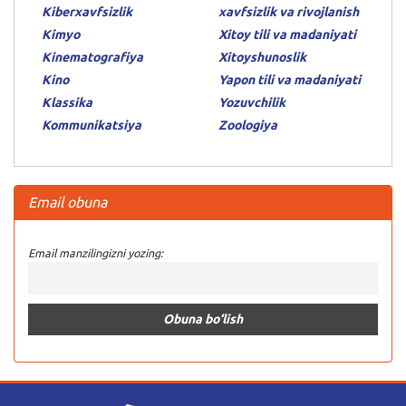
Kiberxavfsizlik
xavfsizlik va rivojlanish
Kimyo
Xitoy tili va madaniyati
Kinematografiya
Xitoyshunoslik
Kino
Yapon tili va madaniyati
Klassika
Yozuvchilik
Kommunikatsiya
Zoologiya
Email obuna
Email manzilingizni yozing: