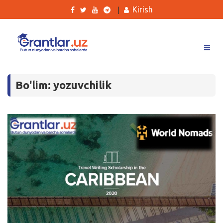
Kirish
|
Grantlar
Bo'lim: yozuvchilik
Tanlovlar
Ishlar
Kurslar
Blog
Yana
Qidirish