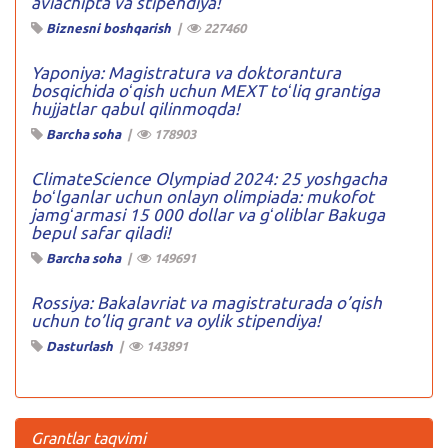
aviachipta va stipendiya!
Biznesni boshqarish
|
227460
Yaponiya: Magistratura va doktorantura
bosqichida oʻqish uchun MEXT toʻliq grantiga
hujjatlar qabul qilinmoqda!
Barcha soha
|
178903
ClimateScience Olympiad 2024: 25 yoshgacha
boʻlganlar uchun onlayn olimpiada: mukofot
jamgʻarmasi 15 000 dollar va gʻoliblar Bakuga
bepul safar qiladi!
Barcha soha
|
149691
Rossiya: Bakalavriat va magistraturada o’qish
uchun to’liq grant va oylik stipendiya!
Dasturlash
|
143891
Grantlar taqvimi