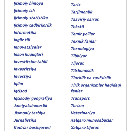
Ijtimoiy himoya
Tarix
Ijtimoiy ish
Tarjimonlik
Ijtimoiy statistika
Tasviriy sanʼat
Ijtimoiy tadbirkorlik
Tekstil
Informatika
Temir yo'llar
Ingliz tili
Texnik fanlar
Innovatsiyalar
Texnologiya
Inson huquqlari
Tibbiyot
Investitsion tahlil
Tijorat
Investitsiya
Tilshunoslik
Investiya
Tinchlik va xavfsizlik
Iqlim
Tirik organizmlar haqidagi
Iqtisod
fanlar
Iqtisodiy geografiya
Transport
Jamiyatshunoslik
Turizm
Jismoniy tarbiya
Veterinariya
Jurnalistika
Xalqaro munosabatlar
Kadrlar boshqaruvi
Xalqaro tijorat