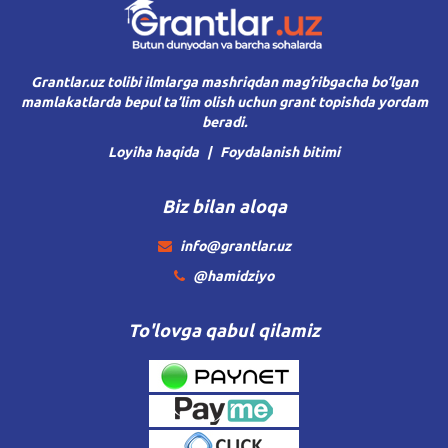
Grantlar.uz tolibi ilmlarga mashriqdan mag’ribgacha bo’lgan
mamlakatlarda bepul ta’lim olish uchun grant topishda yordam
beradi.
Loyiha haqida
Foydalanish bitimi
Biz bilan aloqa
info@grantlar.uz
@hamidziyo
To'lovga qabul qilamiz