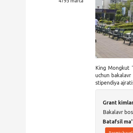
4793 marta
Qidirish
Kirish
King Mongkut T
uchun bakalavr 
stipendiya ajrati
Grant kimla
Bakalavr bos
Batafsil ma'
Rasmiy havol