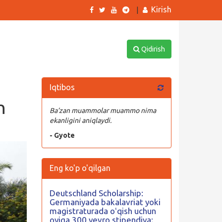
Kirish
|
Qidirish
Iqtibos
h
Ba’zan muammolar muammo nima
ekanligini aniqlaydi.
- Gyote
Eng ko'p o'qilgan
Deutschland Scholarship:
Germaniyada bakalavriat yoki
magistraturada oʻqish uchun
oyiga 300 yevro stipendiya;