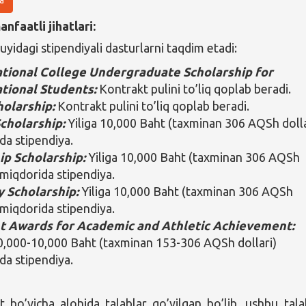
nfaatli jihatlari:
uyidagi stipendiyali dasturlarni taqdim etadi:
ational College Undergraduate Scholarship for
ational Students:
Kontrakt pulini to’liq qoplab beradi.
holarship:
Kontrakt pulini to’liq qoplab beradi.
cholarship:
Yiliga 10,000 Baht (taxminan 306 AQSh dolla
da stipendiya.
ip Scholarship:
Yiliga 10,000 Baht (taxminan 306 AQSh
 miqdorida stipendiya.
y Scholarship:
Yiliga 10,000 Baht (taxminan 306 AQSh
 miqdorida stipendiya.
t Awards for Academic and Athletic Achievement:
50,000-10,000 Baht (taxminan 153-306 AQSh dollari)
da stipendiya.
t bo’yicha alohida talablar qo’yilgan bo’lib, ushbu tala