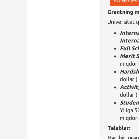
Grantning ma
Universitet q
Intern
Intern
Full Sc
Merit S
miqdori
Hardsh
dollari)
Activit
dollari)
Studen
Yiliga 
miqdori
Talablar:
Har bir gran