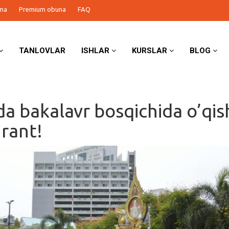
ma
Premium obuna
FAQ
TANLOVLAR
ISHLAR
KURSLAR
BLOG
da bakalavr bosqichida o’qis
rant!