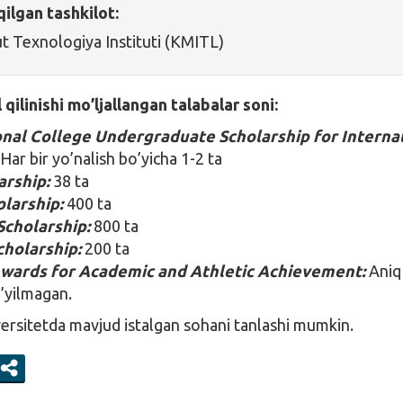
qilgan tashkilot:
 Texnologiya Instituti (KMITL)
qilinishi mo’ljallangan talabalar soni:
onal College Undergraduate Scholarship for Interna
:
Har bir yo’nalish bo’yicha 1-2 ta
arship:
38 ta
olarship:
400 ta
Scholarship:
800 ta
cholarship:
200 ta
wards for Academic and Athletic Achievement:
Aniq
o’yilmagan.
rsitetda mavjud istalgan sohani tanlashi mumkin.