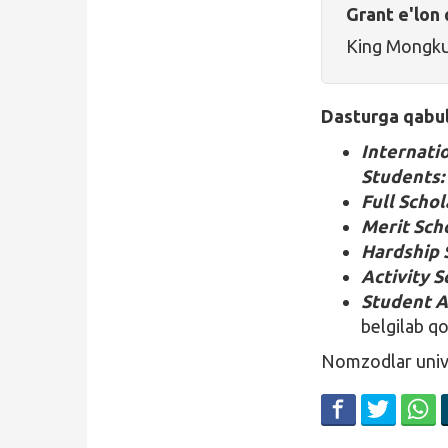
Grant e'lon 
King Mongkut
Dasturga qabul 
Internati
Students
Full Schol
Merit Sch
Hardship 
Activity S
Student A
belgilab q
Nomzodlar unive