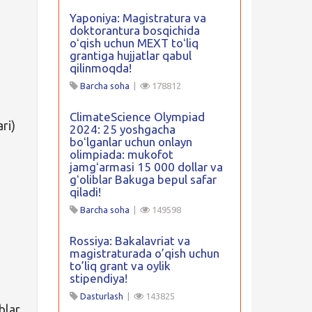
Yaponiya: Magistratura va
doktorantura bosqichida
oʻqish uchun MEXT toʻliq
grantiga hujjatlar qabul
qilinmoqda!
Barcha soha
|
178812
ClimateScience Olympiad
ri)
2024: 25 yoshgacha
boʻlganlar uchun onlayn
olimpiada: mukofot
jamgʻarmasi 15 000 dollar va
gʻoliblar Bakuga bepul safar
qiladi!
Barcha soha
|
149598
Rossiya: Bakalavriat va
magistraturada o’qish uchun
to’liq grant va oylik
stipendiya!
Dasturlash
|
143825
blar