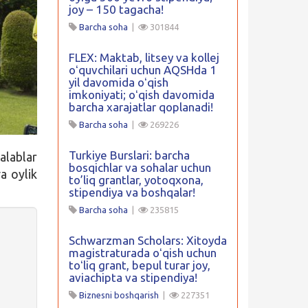
joy – 150 tagacha!
Barcha soha
|
301844
FLEX: Maktab, litsey va kollej
oʻquvchilari uchun AQSHda 1
yil davomida oʻqish
imkoniyati; oʻqish davomida
barcha xarajatlar qoplanadi!
Barcha soha
|
269226
Turkiye Burslari: barcha
alablar
bosqichlar va sohalar uchun
a oylik
to’liq grantlar, yotoqxona,
stipendiya va boshqalar!
Barcha soha
|
235815
Schwarzman Scholars: Xitoyda
magistraturada oʻqish uchun
toʻliq grant, bepul turar joy,
aviachipta va stipendiya!
Biznesni boshqarish
|
227351