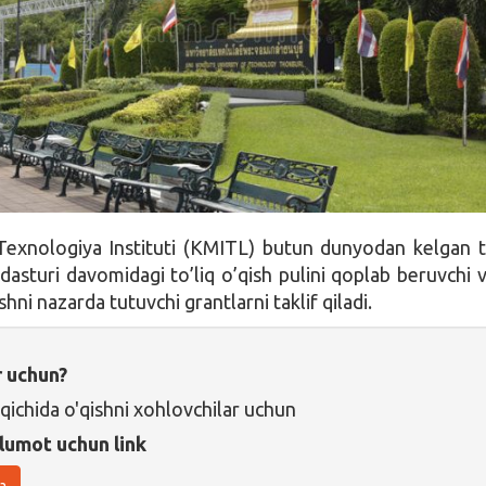
exnologiya Instituti (KMITL) butun dunyodan kelgan t
dasturi davomidagi to’liq o’qish pulini qoplab beruvchi v
shni nazarda tutuvchi grantlarni taklif qiladi.
r uchun?
qichida o'qishni xohlovchilar uchun
lumot uchun link
a