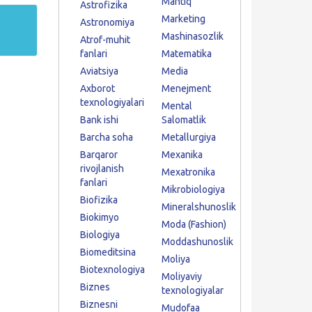
Mantiq
Astrofizika
Marketing
Astronomiya
Mashinasozlik
Atrof-muhit
fanlari
Matematika
Aviatsiya
Media
Axborot
Menejment
texnologiyalari
Mental
Bank ishi
Salomatlik
Barcha soha
Metallurgiya
Barqaror
Mexanika
rivojlanish
Mexatronika
fanlari
Mikrobiologiya
Biofizika
Mineralshunoslik
Biokimyo
Moda (Fashion)
Biologiya
Moddashunoslik
Biomeditsina
Moliya
Biotexnologiya
Moliyaviy
Biznes
texnologiyalar
Biznesni
Mudofaa