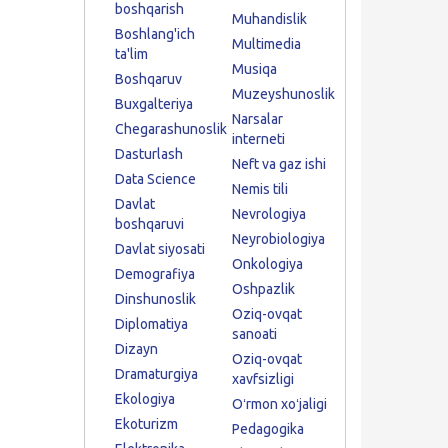
boshqarish
Muhandislik
Boshlang'ich
Multimedia
ta'lim
Musiqa
Boshqaruv
Muzeyshunoslik
Buxgalteriya
Narsalar
Chegarashunoslik
interneti
Dasturlash
Neft va gaz ishi
Data Science
Nemis tili
Davlat
Nevrologiya
boshqaruvi
Neyrobiologiya
Davlat siyosati
Onkologiya
Demografiya
Oshpazlik
Dinshunoslik
Oziq-ovqat
Diplomatiya
sanoati
Dizayn
Oziq-ovqat
Dramaturgiya
xavfsizligi
Ekologiya
Oʻrmon xoʻjaligi
Ekoturizm
Pedagogika