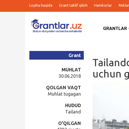
Loyiha haqida
Grant taklif qilish
Hamkorlar
Rekla
GRANTLAR
Grantlar
Tanlovlar
Grant
Tailand
Ishlar
MUHLAT
uchun g
30.06.2018
Kurslar
QOLGAN VAQT
Muhlat tugagan
Blog
HUDUD
Tailand
Yana
O'QILGAN