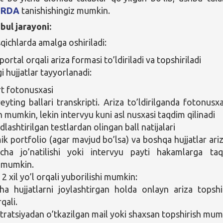
ERDA
tanishishingiz mumkin.
bul jarayoni:
qichlarda amalga oshiriladi:
ortal orqali ariza formasi to’ldiriladi va topshiriladi
 hujjatlar tayyorlanadi:
t fotonusxasi
eyting ballari transkripti. Ariza to’ldirilganda fotonusxa
h mumkin, lekin intervyu kuni asl nusxasi taqdim qilinadi
lashtirilgan testlardan olingan ball natijalari
k portfolio (agar mavjud bo’lsa) va boshqa hujjatlar ari
mcha jo’natilishi yoki intervyu payti hakamlarga ta
i mumkin.
 2 xil yo’l orqali yuborilishi mumkin:
ha hujjatlarni joylashtirgan holda onlayn ariza topshi
rqali.
stratsiyadan o’tkazilgan mail yoki shaxsan topshirish mum