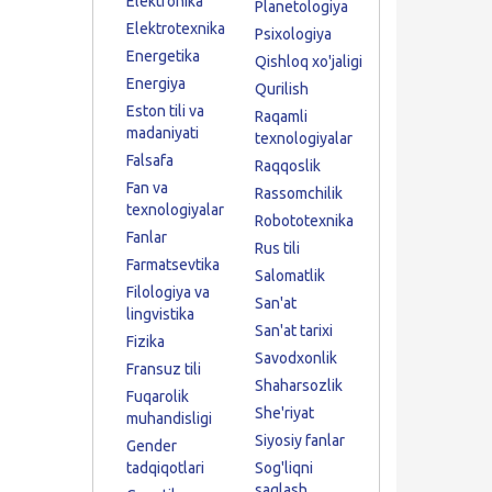
Elektronika
Planetologiya
Elektrotexnika
Psixologiya
Energetika
Qishloq xo'jaligi
Energiya
Qurilish
Eston tili va
Raqamli
madaniyati
texnologiyalar
Falsafa
Raqqoslik
Fan va
Rassomchilik
texnologiyalar
Robototexnika
Fanlar
Rus tili
Farmatsevtika
Salomatlik
Filologiya va
San'at
lingvistika
San'at tarixi
Fizika
Savodxonlik
Fransuz tili
Shaharsozlik
Fuqarolik
She'riyat
muhandisligi
Siyosiy fanlar
Gender
tadqiqotlari
Sog'liqni
saqlash