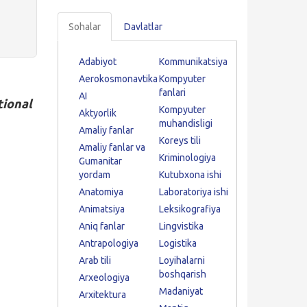
Sohalar
Davlatlar
Adabiyot
Kommunikatsiya
Aerokosmonavtika
Kompyuter
fanlari
AI
tional
Kompyuter
Aktyorlik
muhandisligi
Amaliy fanlar
Koreys tili
Amaliy fanlar va
Kriminologiya
Gumanitar
yordam
Kutubxona ishi
Anatomiya
Laboratoriya ishi
Animatsiya
Leksikografiya
Aniq fanlar
Lingvistika
Antrapologiya
Logistika
Arab tili
Loyihalarni
boshqarish
Arxeologiya
Madaniyat
Arxitektura