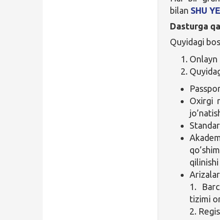
bilan
SHU Y
Dasturga qa
Quyidagi bos
Onlayn p
Quyidagi
Passpor
Oxirgi r
jo’natis
Standard
Akademi
qo’shi
qilinish
Arizalar
1. Barc
tizimi o
2. Regi