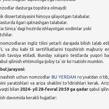
zodlar dasturga topshira olmaydi:
ik dissertatsiyasini himoya qilayotgan talabalar.
asturda ilgari qatnashgan talabalar.
a Sinicaʼdagi hozirda ishlayotgan xodimlar yoki
chilar.
omzodlaran ingliz tilini yetarli darajada bilish talab etil
 va shu kabi til sertifikatlarini topshirish majburiy e
rish tavsiya etiladi. Bunday xalqaro testlarda yuqori ba
abul qilinish ehtimoliga ijobiy taʼsir koʻrsatishi mumkin.
bul jarayoni:
tnashish uchun nomzodlar
BU YERDAN
roʻyxatdan oʻtib,
ini yaratishlari va ariza shaklini toʻldirishlari kerak. Ariz
vaqti bilan
2024- yil 28-fevral 20:59 ga qadar
qabul qilin
ish davomida kerakli hujjatlar: