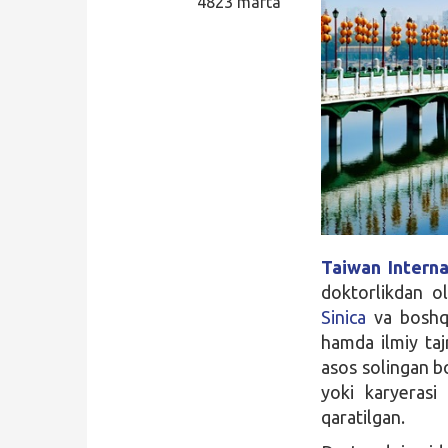
4823 marta
Qidirish
Kirish
Taiwan Interna
doktorlikdan old
Sinica
va boshqa
hamda ilmiy taj
asos solingan bo
yoki karyerasi
qaratilgan.