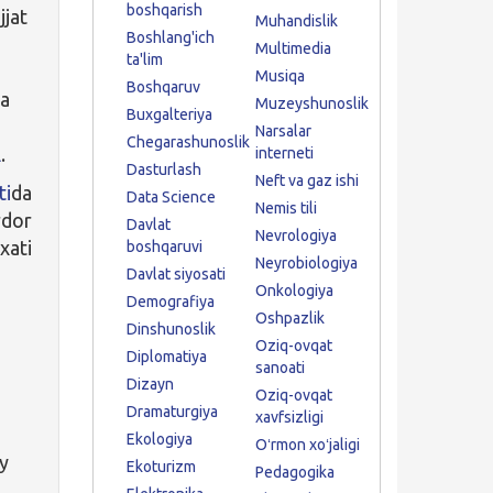
boshqarish
jjat
Muhandislik
Boshlang'ich
Multimedia
ta'lim
Musiqa
Boshqaruv
ga
Muzeyshunoslik
Buxgalteriya
Narsalar
Chegarashunoslik
A
.
interneti
Dasturlash
Neft va gaz ishi
ti
da
Data Science
Nemis tili
rdor
Davlat
Nevrologiya
xati
boshqaruvi
Neyrobiologiya
Davlat siyosati
Onkologiya
Demografiya
Oshpazlik
Dinshunoslik
Oziq-ovqat
Diplomatiya
sanoati
Dizayn
Oziq-ovqat
Dramaturgiya
xavfsizligi
Ekologiya
Oʻrmon xoʻjaligi
ay
Ekoturizm
Pedagogika