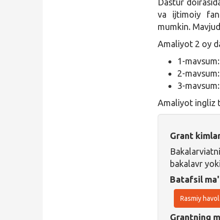
Dastur doirasida
va ijtimoiy fa
mumkin. Mavjud
Amaliyot 2 oy d
1-mavsum: 
2-mavsum: 
3-mavsum: 
Amaliyot ingliz t
Grant kimla
Bakalarviatn
bakalavr yok
Batafsil ma'
Rasmiy havol
Grantning ma