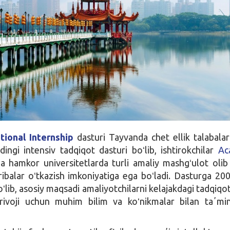
tional Internship
dasturi Tayvanda chet ellik talabala
ingi intensiv tadqiqot dasturi boʻlib, ishtirokchilar
Ac
 hamkor universitetlarda turli amaliy mashgʻulot olib
ribalar oʻtkazish imkoniyatiga ega boʻladi. Dasturga 200
ʻlib, asosiy maqsadi amaliyotchilarni kelajakdagi tadqiqot 
 rivoji uchun muhim bilim va koʻnikmalar bilan taʼmi