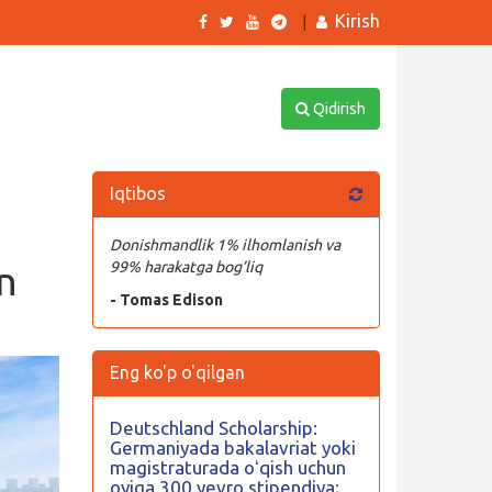
Kirish
|
Qidirish
Iqtibos
Donishmandlik 1% ilhomlanish va
n
99% harakatga bog’liq
- Tomas Edison
Eng ko'p o'qilgan
Deutschland Scholarship:
Germaniyada bakalavriat yoki
magistraturada oʻqish uchun
oyiga 300 yevro stipendiya;