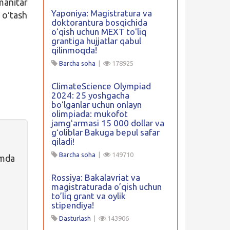
manitar
Yaponiya: Magistratura va
 oʻtash
doktorantura bosqichida
oʻqish uchun MEXT toʻliq
grantiga hujjatlar qabul
qilinmoqda!
Barcha soha
|
178925
ClimateScience Olympiad
2024: 25 yoshgacha
boʻlganlar uchun onlayn
olimpiada: mukofot
jamgʻarmasi 15 000 dollar va
gʻoliblar Bakuga bepul safar
qiladi!
Barcha soha
|
149710
amda
Rossiya: Bakalavriat va
magistraturada o’qish uchun
to’liq grant va oylik
stipendiya!
Dasturlash
|
143906