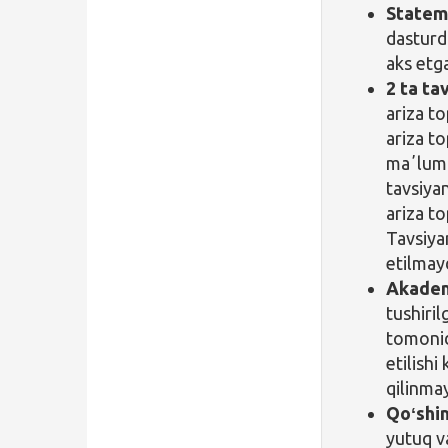
Statem
dasturd
aks etg
2 ta ta
ariza to
ariza t
maʼlumo
tavsiya
ariza to
Tavsiya
etilmayd
Akadem
tushiril
tomonid
etilishi
qilinmay
Qoʻshim
yutuq va 