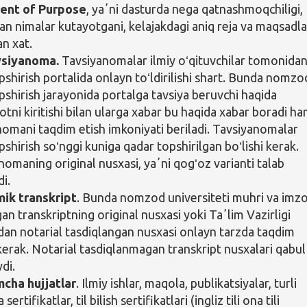
ent of Purpose
, yaʼni dasturda nega qatnashmoqchiligi,
an nimalar kutayotgani, kelajakdagi aniq reja va maqsadla
an xat.
vsiyanoma.
Tavsiyanomalar ilmiy oʻqituvchilar tomonida
pshirish portalida onlayn toʻldirilishi shart. Bunda nomzo
opshirish jarayonida portalga tavsiya beruvchi haqida
tni kiritishi bilan ularga xabar bu haqida xabar boradi h
nomani taqdim etish imkoniyati beriladi. Tavsiyanomalar
pshirish soʻnggi kuniga qadar topshirilgan boʻlishi kerak.
nomaning original nusxasi, yaʼni qogʻoz varianti talab
i.
ik transkript
. Bunda nomzod universiteti muhri va imzo
gan transkriptning original nusxasi yoki Taʼlim Vazirligi
an notarial tasdiqlangan nusxasi onlayn tarzda taqdim
 kerak. Notarial tasdiqlanmagan transkript nusxalari qabul
di.
cha hujjatlar
. Ilmiy ishlar, maqola, publikatsiyalar, turli
sertifikatlar, til bilish sertifikatlari (ingliz tili ona tili