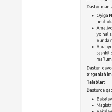
Dastur manfaa
Oyiga
N
beriladi
Amaliyo
yoʻnalis
Bunda
Amaliyo
tashkil 
maʼlumo
Dastur davo
oʻrganish
im
Talablar:
D
asturda qa
Bakalavr
Magistr
Bakalav