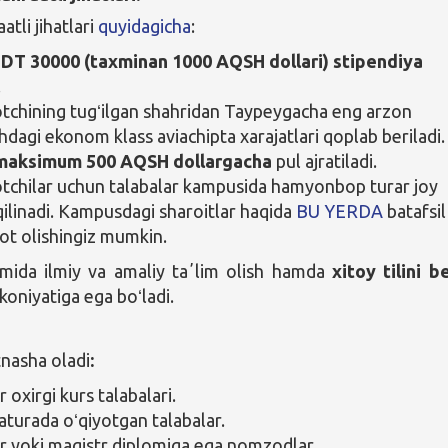
tli jihatlari
quyidagicha
:
DT 30000 (taxminan 1000 AQSH dollari) stipendiya
.
tchining tugʻilgan shahridan Taypeygacha eng arzon
hdagi ekonom klass aviachipta xarajatlari qoplab beriladi.
maksimum 500 AQSH dollargacha
pul ajratiladi.
tchilar uchun talabalar kampusida hamyonbop turar joy
qilinadi. Kampusdagi sharoitlar haqida
BU YERDA
batafsil
t olishingiz mumkin.
mida ilmiy va amaliy taʼlim olish hamda
xitoy tilini b
koniyatiga ega boʻladi.
tnasha oladi
:
 oxirgi kurs talabalari.
aturada oʻqiyotgan talabalar.
r yoki magistr diplomiga ega nomzodlar