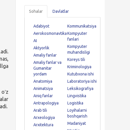
Sohalar
Davlatlar
Adabiyot
Kommunikatsiya
Aerokosmonavtika
Kompyuter
fanlari
AI
Kompyuter
Aktyorlik
adi.
muhandisligi
Amaliy fanlar
mas,
Koreys tili
Amaliy fanlar va
llga
Kriminologiya
Gumanitar
yordam
Kutubxona ishi
Anatomiya
Laboratoriya ishi
Animatsiya
Leksikografiya
 oʻz
Aniq fanlar
Lingvistika
alar
Antrapologiya
Logistika
adi.
Arab tili
Loyihalarni
boshqarish
Arxeologiya
Madaniyat
Arxitektura