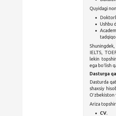
Quyidagi nom
Doktorl
Ushbu d
Academi
tadqiqot
Shuningdek, n
IELTS, TOEFL
lekin topshi
ega boʻlish q
Dasturga qa
Dasturda qa
shaxsiy hisob
Oʻzbekiston 
Ariza topshir
CV
.