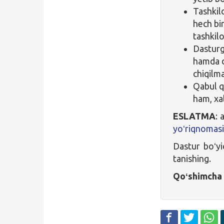
Tashkil
hech bir
tashkil
Dasturg
hamda d
chiqilma
Qabul q
ham, xal
ESLATMA
: 
yoʻriqnomas
Dastur boʻyi
tanishing.
Qoʻshimcha 