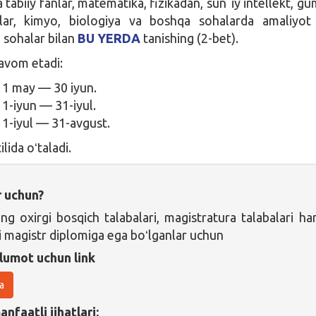
 tabiiy fanlar, matematika, fizikadan, sunʼiy intellekt, gu
nlar, kimyo, biologiya va boshqa sohalarda amaliyot
 sohalar bilan
BU YERDA
tanishing (2-bet).
avom etadi:
1 may — 30 iyun.
1-iyun — 31-iyul.
1-iyul — 31-avgust.
ilida oʻtaladi.
r uchun?
ing oxirgi bosqich talabalari, magistratura talabalari h
i magistr diplomiga ega boʻlganlar uchun
lumot uchun link
a
nfaatli jihatlari: