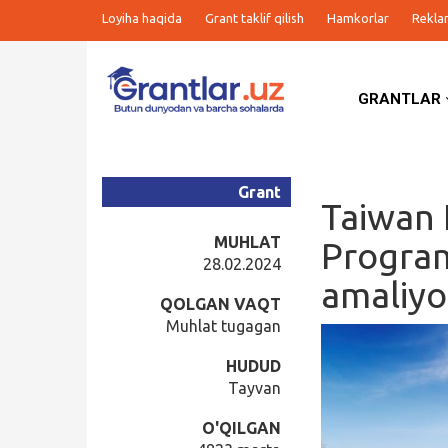
Loyiha haqida
Grant taklif qilish
Hamkorlar
Rekla
GRANTLAR
Grantlar
Tanlovlar
Grant
Taiwan 
Ishlar
MUHLAT
Program
28.02.2024
amaliyo
Kurslar
QOLGAN VAQT
Muhlat tugagan
Blog
HUDUD
Tayvan
Yana
O'QILGAN