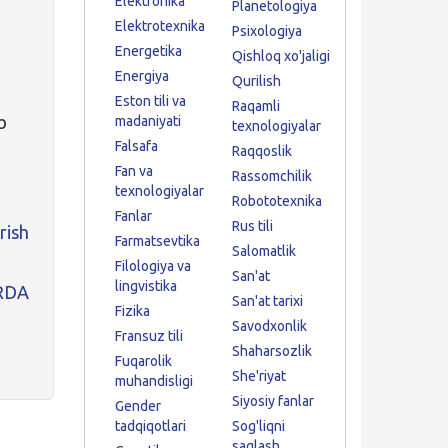
Elektronika
Planetologiya
n
Elektrotexnika
Psixologiya
Energetika
Qishloq xo'jaligi
Energiya
Qurilish
Eston tili va
Raqamli
b
madaniyati
texnologiyalar
Falsafa
Raqqoslik
Fan va
Rassomchilik
texnologiyalar
Robototexnika
Fanlar
Rus tili
rish
Farmatsevtika
Salomatlik
Filologiya va
San'at
lingvistika
RDA
San'at tarixi
Fizika
Savodxonlik
Fransuz tili
Shaharsozlik
Fuqarolik
She'riyat
muhandisligi
Siyosiy fanlar
Gender
tadqiqotlari
Sog'liqni
saqlash