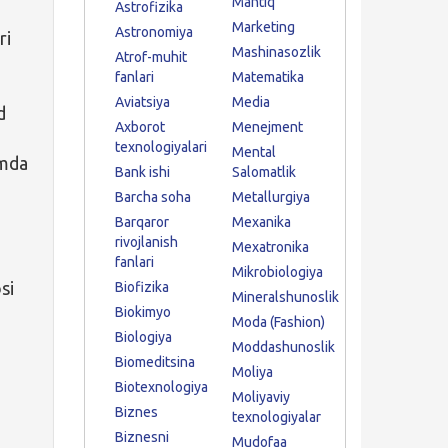
Mantiq
Astrofizika
Marketing
Astronomiya
ri
Mashinasozlik
Atrof-muhit
fanlari
Matematika
n
Aviatsiya
Media
d
Axborot
Menejment
texnologiyalari
Mental
amda
Bank ishi
Salomatlik
Barcha soha
Metallurgiya
Barqaror
Mexanika
rivojlanish
Mexatronika
fanlari
Mikrobiologiya
si
Biofizika
Mineralshunoslik
Biokimyo
Moda (Fashion)
Biologiya
Moddashunoslik
Biomeditsina
Moliya
Biotexnologiya
Moliyaviy
Biznes
texnologiyalar
Biznesni
Mudofaa