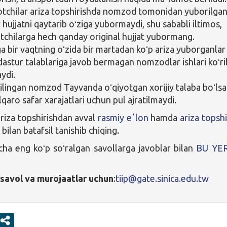
otchilar ariza topshirishda nomzod tomonidan yuborilga
 hujjatni qaytarib oʻziga yubormaydi, shu sababli iltimos,
otchilarga hech qanday original hujjat yubormang.
a bir vaqtning oʻzida bir martadan koʻp ariza yuborganlar
astur talablariga javob bermagan nomzodlar ishlari koʻri
ydi.
ilingan nomzod Tayvanda oʻqiyotgan xorijiy talaba boʻlsa
qaro safar xarajatlari uchun pul ajratilmaydi.
ariza topshirishdan avval
rasmiy eʼlon
hamda
ariza topshi
i
bilan batafsil tanishib chiqing.
cha eng koʻp soʻralgan savollarga javoblar bilan
BU YE
savol va murojaatlar uchun
:
tiip@gate.sinica.edu.tw