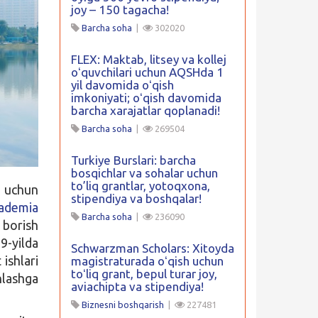
joy – 150 tagacha!
Barcha soha
|
302020
FLEX: Maktab, litsey va kollej
oʻquvchilari uchun AQSHda 1
yil davomida oʻqish
imkoniyati; oʻqish davomida
barcha xarajatlar qoplanadi!
Barcha soha
|
269504
Turkiye Burslari: barcha
bosqichlar va sohalar uchun
to’liq grantlar, yotoqxona,
r uchun
stipendiya va boshqalar!
ademia
Barcha soha
|
236090
 borish
9-yilda
Schwarzman Scholars: Xitoyda
ishlari
magistraturada oʻqish uchun
toʻliq grant, bepul turar joy,
nlashga
aviachipta va stipendiya!
Biznesni boshqarish
|
227481