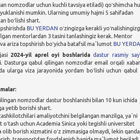
an nomzodlar uchun kuchli tavsiya etiladi) qoʻshimcha hu
a yuklanishi mumkin. Ularning umumiy hajmi 5 sahifadan
n boʻlishi shart.
opshirishda
BU YERDAN
oʻzingizga kerakli yoʻnalishingiz
lgan mentorlardan 3 tasini tanlashingiz kerak. Mentor
 va ariza topshirish boʻyicha batafsil maʼlumot
BU YERD
jasi
2024-yil aprel oyi boshlarida
dastur rasmiy say
di. Dasturga qabul qilingan nomzodlar email orqali xaba
da ularga viza jarayonida yordam boʻlishi uchun qabul 
malar:
ilingan nomzodlar dastur boshlanishi bilan 10 kun ichida
a yetib borishi shart.
tashkilotchilari amaliyotchini belgilangan manzilga, yaʼni
t oʻtash uchun Academia Sinica yoki tegishli universitet
a olib borish xizmatini oʻz zimmasiga olmaydi, lekin qand
orish, transportdan foydalanish haqida maʼlumot beriladi.