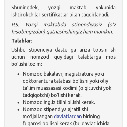
Shuningdek, yozgi maktab yakunida
ishtirokchilar sertifikatlar bilan taqdirlanadi.
P.S. Yozgi maktabda stipendiyasiz (o’z
hisobingizdan) qatnashishingiz ham mumkin.
Talablar:
Ushbu stipendiya dasturiga ariza topshirish
uchun nomzod quyidagi talablarga mos
boʻlishi lozim:
Nomzod bakalavr, magistratura yoki
doktorantura talabasi bo’lishi yoki oliy
ta’lim muassasasi xodimi (oʻqituvchi yoki
tadqiqotchi) bo’lishi kerak.
Nomzod ingliz tilini bilishi kerak.
Nomzod stipendiya ajratilishi
moʻljallangan
davlatlardan
birining
fuqarosi boʻlishi kerak (bu davlat ichida