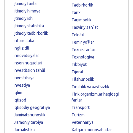
Ijtimoiy fanlar
Tadbirkorlik
Ijtimoiy himoya
Tarix
Ijtimoiy ish
Tarjimonlik
Ijtimoiy statistika
Tasviriy sanʼat
Ijtimoiy tadbirkorlik
Tekstil
Informatika
Temir yo'llar
Ingliz tili
Texnik fanlar
Innovatsiyalar
Texnologiya
Inson huquqlari
Tibbiyot
Investitsion tahlil
Tijorat
Investitsiya
Tilshunoslik
Investiya
Tinchlik va xavfsizlik
Iqlim
Tirik organizmlar haqidagi
Iqtisod
fanlar
Iqtisodiy geografiya
Transport
Jamiyatshunoslik
Turizm
Jismoniy tarbiya
Veterinariya
Jurnalistika
Xalqaro munosabatlar