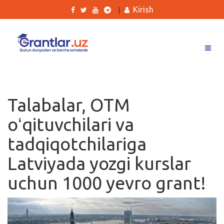
Kirish
|
Grantlar
Tanlovlar
Talabalar, OTM
Ishlar
oʻqituvchilari va
Kurslar
tadqiqotchilariga
Blog
Latviyada yozgi kurslar
Yana
uchun 1000 yevro grant!
Qidirish