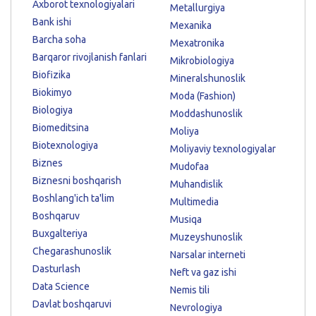
Axborot texnologiyalari
Metallurgiya
Bank ishi
Mexanika
Barcha soha
Mexatronika
Barqaror rivojlanish fanlari
Mikrobiologiya
Biofizika
Mineralshunoslik
Biokimyo
Moda (Fashion)
Biologiya
Moddashunoslik
Biomeditsina
Moliya
Biotexnologiya
Moliyaviy texnologiyalar
Biznes
Mudofaa
Biznesni boshqarish
Muhandislik
Boshlang'ich ta'lim
Multimedia
Boshqaruv
Musiqa
Buxgalteriya
Muzeyshunoslik
Chegarashunoslik
Narsalar interneti
Dasturlash
Neft va gaz ishi
Data Science
Nemis tili
Davlat boshqaruvi
Nevrologiya