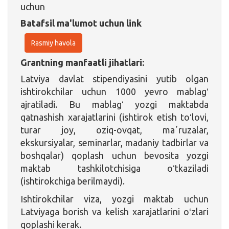
uchun
Batafsil ma'lumot uchun link
Rasmiy havola
Grantning manfaatli jihatlari:
Latviya davlat stipendiyasini yutib olgan
ishtirokchilar uchun 1000 yevro mablagʻ
ajratiladi. Bu mablagʻ yozgi maktabda
qatnashish xarajatlarini (ishtirok etish toʻlovi,
turar joy, oziq-ovqat, maʼruzalar,
ekskursiyalar, seminarlar, madaniy tadbirlar va
boshqalar) qoplash uchun bevosita yozgi
maktab tashkilotchisiga oʻtkaziladi
(ishtirokchiga berilmaydi).
Ishtirokchilar viza, yozgi maktab uchun
Latviyaga borish va kelish xarajatlarini oʻzlari
qoplashi kerak.