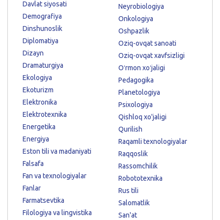
Davlat siyosati
Neyrobiologiya
Demografiya
Onkologiya
Dinshunoslik
Oshpazlik
Diplomatiya
Oziq-ovqat sanoati
Dizayn
Oziq-ovqat xavfsizligi
Dramaturgiya
Oʻrmon xoʻjaligi
Ekologiya
Pedagogika
Ekoturizm
Planetologiya
Elektronika
Psixologiya
Elektrotexnika
Qishloq xo'jaligi
Energetika
Qurilish
Energiya
Raqamli texnologiyalar
Eston tili va madaniyati
Raqqoslik
Falsafa
Rassomchilik
Fan va texnologiyalar
Robototexnika
Fanlar
Rus tili
Farmatsevtika
Salomatlik
Filologiya va lingvistika
San'at