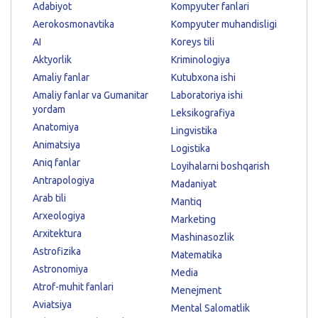
Adabiyot
Kompyuter fanlari
Aerokosmonavtika
Kompyuter muhandisligi
AI
Koreys tili
Aktyorlik
Kriminologiya
Amaliy fanlar
Kutubxona ishi
Amaliy fanlar va Gumanitar
Laboratoriya ishi
yordam
Leksikografiya
Anatomiya
Lingvistika
Animatsiya
Logistika
Aniq fanlar
Loyihalarni boshqarish
Antrapologiya
Madaniyat
Arab tili
Mantiq
Arxeologiya
Marketing
Arxitektura
Mashinasozlik
Astrofizika
Matematika
Astronomiya
Media
Atrof-muhit fanlari
Menejment
Aviatsiya
Mental Salomatlik