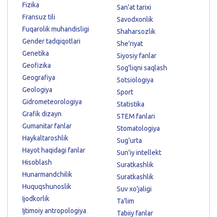
Fizika
San'at tarixi
Fransuz tili
Savodxonlik
Fuqarolik muhandisligi
Shaharsozlik
Gender tadqiqotlari
She'riyat
Genetika
Siyosiy fanlar
Geofizika
Sog'liqni saqlash
Geografiya
Sotsiologiya
Geologiya
Sport
Gidrometeorologiya
Statistika
Grafik dizayn
STEM fanlari
Gumanitar fanlar
Stomatologiya
Haykaltaroshlik
Sug'urta
Hayot haqidagi fanlar
Sun'iy intellekt
Hisoblash
Suratkashlik
Hunarmandchilik
Suratkashlik
Huquqshunoslik
Suv xo'jaligi
Ijodkorlik
Ta'lim
Ijtimoiy antropologiya
Tabiiy fanlar