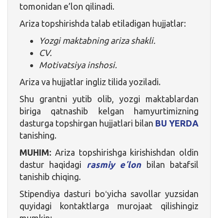
tomonidan e’lon qilinadi.
Ariza topshirishda talab etiladigan hujjatlar:
Yozgi maktabning ariza shakli.
CV.
Motivatsiya inshosi.
Ariza va hujjatlar ingliz tilida yoziladi.
Shu grantni yutib olib, yozgi maktablardan
biriga qatnashib kelgan hamyurtimizning
dasturga topshirgan hujjatlari bilan
BU YERDA
tanishing.
MUHIM:
Ariza topshirishga kirishishdan oldin
dastur haqidagi
rasmiy eʼlon
bilan batafsil
tanishib chiqing.
Stipendiya dasturi boʻyicha savollar yuzsidan
quyidagi kontaktlarga murojaat qilishingiz
mumkin: