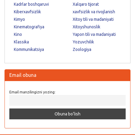
Kadrlar boshqaruvi
Xalqaro tijorat
Kiberxavfsizlik
xavfsizlik va rivojlanish
Kimyo
Xitoy tili va madaniyati
Kinematografiya
Xitoyshunoslik
Kino
Yapon tili va madaniyati
Klassika
Yozuvchilik
Kommunikatsiya
Zoologiya
Email obuna
Email manzilingizni yozing: