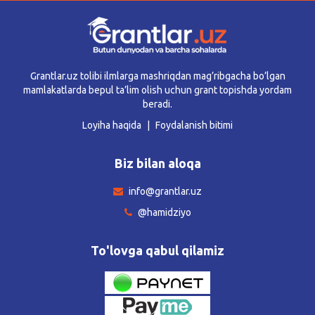
Grantlar.uz tolibi ilmlarga mashriqdan mag’ribgacha bo’lgan
mamlakatlarda bepul ta’lim olish uchun grant topishda yordam
beradi.
Loyiha haqida
Foydalanish bitimi
Biz bilan aloqa
info@grantlar.uz
@hamidziyo
To'lovga qabul qilamiz