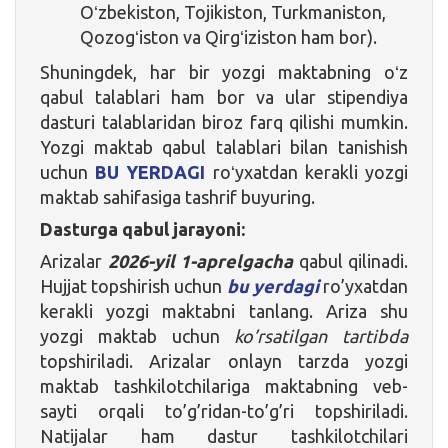
Oʻzbekiston, Tojikiston, Turkmaniston,
Qozogʻiston va Qirgʻiziston ham bor).
Shuningdek, har bir yozgi maktabning oʻz
qabul talablari ham bor va ular stipendiya
dasturi talablaridan biroz farq qilishi mumkin.
Yozgi maktab qabul talablari bilan tanishish
uchun
BU YERDAGI
roʻyxatdan kerakli yozgi
maktab sahifasiga tashrif buyuring.
Dasturga qabul jarayoni:
Arizalar
2026-yil 1-aprelgacha
qabul qilinadi.
Hujjat topshirish uchun
bu yerdagi
ro’yxatdan
kerakli yozgi maktabni tanlang. Ariza shu
yozgi maktab uchun
ko’rsatilgan tartibda
topshiriladi. Arizalar onlayn tarzda yozgi
maktab tashkilotchilariga maktabning veb-
sayti orqali to’g’ridan-to’g’ri topshiriladi.
Natijalar ham dastur tashkilotchilari