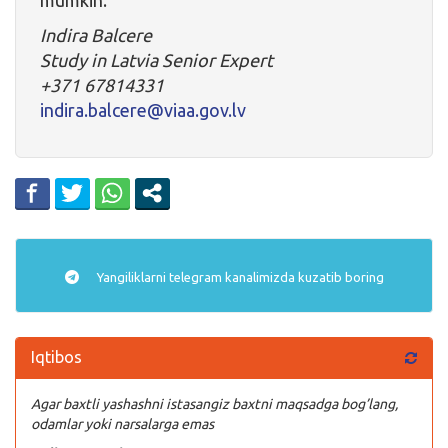
Indira Balcere
Study in Latvia Senior Expert
+371 67814331
indira.balcere@viaa.gov.lv
Yangiliklarni
telegram
kanalimizda kuzatib boring
Iqtibos
Agar baxtli yashashni istasangiz baxtni maqsadga bog’lang,
odamlar yoki narsalarga emas