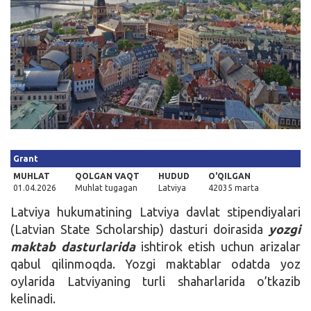
Kirish
Grant
MUHLAT
QOLGAN VAQT
HUDUD
O'QILGAN
01.04.2026
Muhlat tugagan
Latviya
42035 marta
Latviya hukumatining Latviya davlat stipendiyalari
(Latvian State Scholarship) dasturi doirasida
yozgi
maktab dasturlarida
ishtirok etish uchun arizalar
qabul qilinmoqda. Yozgi maktablar odatda yoz
oylarida Latviyaning turli shaharlarida o’tkazib
kelinadi.