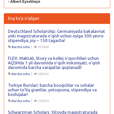
- Albert Eynshteyn
Eng ko'p o'qilgan
Deutschland Scholarship: Germaniyada bakalavriat
yoki magistraturada oʻqish uchun oyiga 300 yevro
stipendiya; joy – 150 tagacha!
Barcha soha
|
301844
FLEX: Maktab, litsey va kollej oʻquvchilari uchun
AQSHda 1 yil davomida oʻqish imkoniyati; oʻqish
davomida barcha xarajatlar qoplanadi!
Barcha soha
|
269226
Turkiye Burslari: barcha bosqichlar va sohalar
uchun to’liq grantlar, yotoqxona, stipendiya va
boshqalar!
Barcha soha
|
235814
Schwarzman Scholars: Xitoyda magistraturada