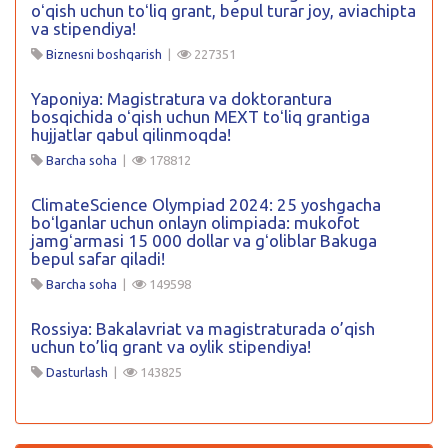
oʻqish uchun toʻliq grant, bepul turar joy, aviachipta
va stipendiya!
Biznesni boshqarish
|
227351
Yaponiya: Magistratura va doktorantura
bosqichida oʻqish uchun MEXT toʻliq grantiga
hujjatlar qabul qilinmoqda!
Barcha soha
|
178812
ClimateScience Olympiad 2024: 25 yoshgacha
boʻlganlar uchun onlayn olimpiada: mukofot
jamgʻarmasi 15 000 dollar va gʻoliblar Bakuga
bepul safar qiladi!
Barcha soha
|
149598
Rossiya: Bakalavriat va magistraturada o’qish
uchun to’liq grant va oylik stipendiya!
Dasturlash
|
143825