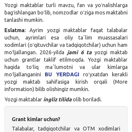
Yozgi maktablar turli mavzu, fan va yoʻnalishlarga
bagʻishlangan boʻlib, nomzodlar oʻziga mos maktabni
tanlashi mumkin.
Eslatma:
Ayrim yozgi maktablar faqat talabalar
uchun, ayrimlari esa oliy taʼlim muassasalari
xodimlari (oʻqituvchilar va tadqiqotchilar) uchun ham
moʻljallangan. 2026-yilda
jami 6 ta
yozgi maktab
uchun grantlar taklif etilmoqda. Yozgi maktablar
haqida toʻliq maʼlumotni va ular kimlarga
moʻljallanganini
BU YERDAGI
roʻyxatdan kerakli
yozgi maktab sahifasiga kirish orqali (More
information) bilib olishingiz mumkin.
Yozgi maktablar
ingliz tilida
olib boriladi.
Grant kimlar uchun?
Talabalar, tadqiqotchilar va OTM xodimlari