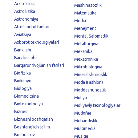
Arxitektura
Mashinasozlik
Astrofizika
Matematika
Astronomiya
Media
Atrof-muhit fanlari
Menejment
Aviatsiya
Mental Salomatlik
Axborot texnologiyalari
Metallurgiya
Bank ishi
Mexanika
Barcha soha
Mexatronika
Barqaror rivojlanish fanlari
Mikrobiologiya
Biofizika
Mineralshunoslik
Biokimyo
Moda (Fashion)
Biologiya
Moddashunoslik
Biomeditsina
Moliya
Biotexnologiya
Moliyaviy texnologiyalar
Biznes
Mudofaa
Biznesni boshqarish
Muhandislik
Boshlang'ich ta'lim
Multimedia
Boshqaruv
Musiqa