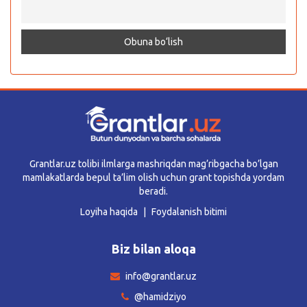
Grantlar.uz tolibi ilmlarga mashriqdan mag’ribgacha bo’lgan
mamlakatlarda bepul ta’lim olish uchun grant topishda yordam
beradi.
Loyiha haqida
Foydalanish bitimi
Biz bilan aloqa
info@grantlar.uz
@hamidziyo