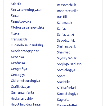
Falsafa
Rassomchilik
Fan va texnologiyalar
Robototexnika
Fanlar
Rus tili
Farmatsevtika
Salomatlik
Filologiya va lingvistika
San'at
Fizika
San'at tarixi
Fransuz tili
Savodxonlik
Fuqarolik muhandisligi
Shaharsozlik
Gender tadqiqotlari
She'riyat
Genetika
Siyosiy fanlar
Geofizika
Sog'liqni saqlash
Geografiya
Sotsiologiya
Geologiya
Sport
Gidrometeorologiya
Statistika
Grafik dizayn
STEM fanlari
Gumanitar fanlar
Stomatologiya
Haykaltaroshlik
Sug'urta
Hayot haqidagi fanlar
Sun'iy intellekt