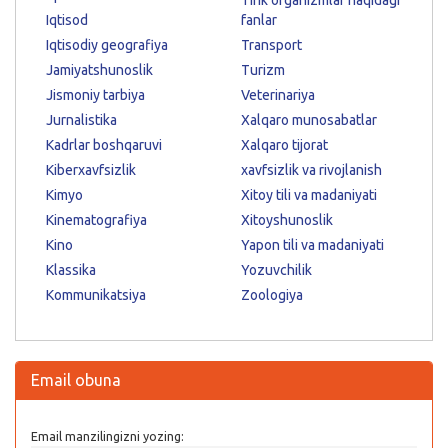
Iqtisod
fanlar
Iqtisodiy geografiya
Transport
Jamiyatshunoslik
Turizm
Jismoniy tarbiya
Veterinariya
Jurnalistika
Xalqaro munosabatlar
Kadrlar boshqaruvi
Xalqaro tijorat
Kiberxavfsizlik
xavfsizlik va rivojlanish
Kimyo
Xitoy tili va madaniyati
Kinematografiya
Xitoyshunoslik
Kino
Yapon tili va madaniyati
Klassika
Yozuvchilik
Kommunikatsiya
Zoologiya
Email obuna
Email manzilingizni yozing: