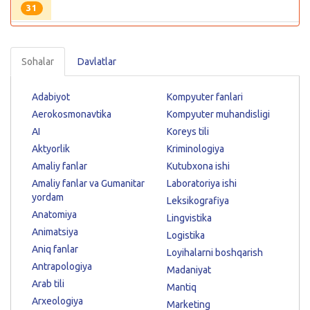
31
Sohalar
Davlatlar
Adabiyot
Kompyuter fanlari
Aerokosmonavtika
Kompyuter muhandisligi
AI
Koreys tili
Aktyorlik
Kriminologiya
Amaliy fanlar
Kutubxona ishi
Amaliy fanlar va Gumanitar
Laboratoriya ishi
yordam
Leksikografiya
Anatomiya
Lingvistika
Animatsiya
Logistika
Aniq fanlar
Loyihalarni boshqarish
Antrapologiya
Madaniyat
Arab tili
Mantiq
Arxeologiya
Marketing