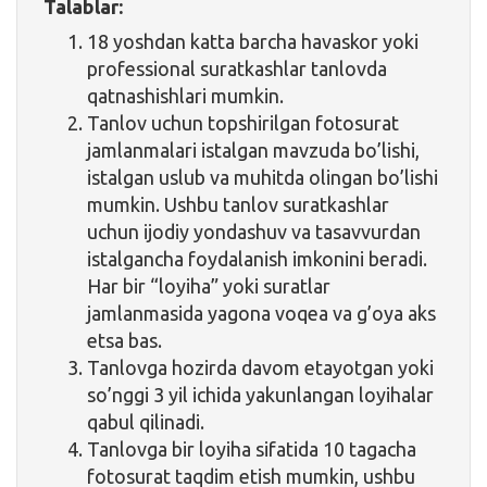
Talablar:
18 yoshdan katta barcha havaskor yoki
professional suratkashlar tanlovda
qatnashishlari mumkin.
Tanlov uchun topshirilgan fotosurat
jamlanmalari istalgan mavzuda bo’lishi,
istalgan uslub va muhitda olingan bo’lishi
mumkin. Ushbu tanlov suratkashlar
uchun ijodiy yondashuv va tasavvurdan
istalgancha foydalanish imkonini beradi.
Har bir “loyiha” yoki suratlar
jamlanmasida yagona voqea va g’oya aks
etsa bas.
Tanlovga hozirda davom etayotgan yoki
so’nggi 3 yil ichida yakunlangan loyihalar
qabul qilinadi.
Tanlovga bir loyiha sifatida 10 tagacha
fotosurat taqdim etish mumkin, ushbu