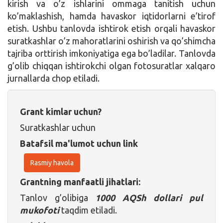
kirish va o’z ishlarini ommaga tanitish uchun
ko’maklashish, hamda havaskor iqtidorlarni e’tirof
etish. Ushbu tanlovda ishtirok etish orqali havaskor
suratkashlar o’z mahoratlarini oshirish va qo’shimcha
tajriba orttirish imkoniyatiga ega bo’ladilar. Tanlovda
g’olib chiqqan ishtirokchi olgan fotosuratlar xalqaro
jurnallarda chop etiladi.
Grant kimlar uchun?
Suratkashlar uchun
Batafsil ma'lumot uchun link
Rasmiy havola
Grantning manfaatli jihatlari:
Tanlov g’olibiga
1000 AQSh dollari pul
mukofoti
taqdim etiladi.