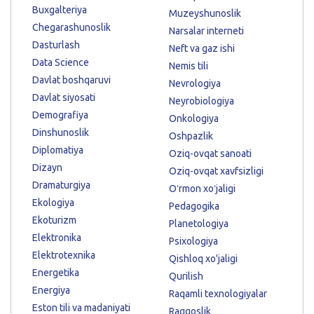
Buxgalteriya
Muzeyshunoslik
Chegarashunoslik
Narsalar interneti
Dasturlash
Neft va gaz ishi
Data Science
Nemis tili
Davlat boshqaruvi
Nevrologiya
Davlat siyosati
Neyrobiologiya
Demografiya
Onkologiya
Dinshunoslik
Oshpazlik
Diplomatiya
Oziq-ovqat sanoati
Dizayn
Oziq-ovqat xavfsizligi
Dramaturgiya
Oʻrmon xoʻjaligi
Ekologiya
Pedagogika
Ekoturizm
Planetologiya
Elektronika
Psixologiya
Elektrotexnika
Qishloq xo'jaligi
Energetika
Qurilish
Energiya
Raqamli texnologiyalar
Eston tili va madaniyati
Raqqoslik