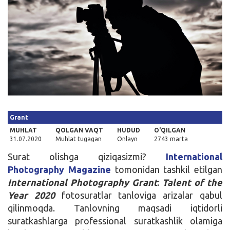
Kirish
Grant
MUHLAT
QOLGAN VAQT
HUDUD
O'QILGAN
31.07.2020
Muhlat tugagan
Onlayn
2743 marta
Surat olishga qiziqasizmi?
International
Photography Magazine
tomonidan tashkil etilgan
International Photography Grant
:
Talent of the
Year 2020
fotosuratlar tanloviga arizalar qabul
qilinmoqda. Tanlovning maqsadi iqtidorli
suratkashlarga professional suratkashlik olamiga