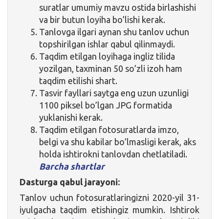
suratlar umumiy mavzu ostida birlashishi
va bir butun loyiha bo’lishi kerak.
Tanlovga ilgari aynan shu tanlov uchun
topshirilgan ishlar qabul qilinmaydi.
Taqdim etilgan loyihaga ingliz tilida
yozilgan, taxminan 50 so’zli izoh ham
taqdim etilishi shart.
Tasvir fayllari saytga eng uzun uzunligi
1100 piksel bo’lgan JPG formatida
yuklanishi kerak.
Taqdim etilgan fotosuratlarda imzo,
belgi va shu kabilar bo’lmasligi kerak, aks
holda ishtirokni tanlovdan chetlatiladi.
Barcha shartlar
Dasturga qabul jarayoni:
Tanlov uchun fotosuratlaringizni 2020-yil 31-
iyulgacha taqdim etishingiz mumkin. Ishtirok