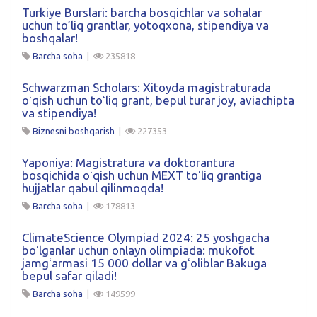
Turkiye Burslari: barcha bosqichlar va sohalar
uchun to’liq grantlar, yotoqxona, stipendiya va
boshqalar!
Barcha soha
|
235818
Schwarzman Scholars: Xitoyda magistraturada
oʻqish uchun toʻliq grant, bepul turar joy, aviachipta
va stipendiya!
Biznesni boshqarish
|
227353
Yaponiya: Magistratura va doktorantura
bosqichida oʻqish uchun MEXT toʻliq grantiga
hujjatlar qabul qilinmoqda!
Barcha soha
|
178813
ClimateScience Olympiad 2024: 25 yoshgacha
boʻlganlar uchun onlayn olimpiada: mukofot
jamgʻarmasi 15 000 dollar va gʻoliblar Bakuga
bepul safar qiladi!
Barcha soha
|
149599