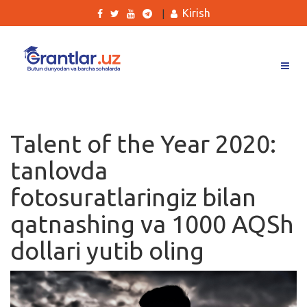
Kirish
|
Grantlar
Tanlovlar
Talent of the Year 2020:
Ishlar
tanlovda
Kurslar
fotosuratlaringiz bilan
Blog
qatnashing va 1000 AQSh
Yana
dollari yutib oling
Qidirish