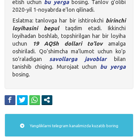
etish uchun
bu yerga
bosing. Tanlov g’olibi
2020-yil 1-noyabrda e’lon qilinadi.
Eslatma: tanlovga har bir ishtirokchi
birinchi
loyihasini bepul
taqdim etadi. Ikkinchi
loyihadan boshlab, topshirilgan har bir loyiha
uchun
19 AQSh dollari to’lov
amalga
oshiriladi. Qo’shimcha ma’lumot uchun ko’p
so’raladigan
savollarga javoblar
bilan
tanishib chiqing. Murojaat uchun
bu yerga
bosing.
Yangiliklarni
telegram
kanalimizda kuzatib boring