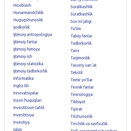
Hisoblash
Suratkashlik
Hunarmandchilik
Suratkashlik
Huquqshunoslik
Suv xo'jaligi
Ijodkorlik
Ta'lim
Ijtimoiy antropologiya
Tabiiy fanlar
Ijtimoiy fanlar
Tadbirkorlik
Ijtimoiy himoya
Tarix
Ijtimoiy ish
Tarjimonlik
Ijtimoiy statistika
Tasviriy sanʼat
Ijtimoiy tadbirkorlik
Tekstil
Informatika
Temir yo'llar
Ingliz tili
Texnik fanlar
Innovatsiyalar
Texnologiya
Inson huquqlari
Tibbiyot
Investitsion tahlil
Tijorat
Investitsiya
Tilshunoslik
Investiya
Tinchlik va xavfsizlik
Iqlim
Tirik organizmlar haqidagi