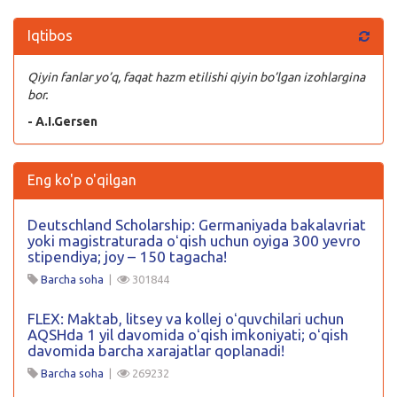
Iqtibos
Qiyin fanlar yo’q, faqat hazm etilishi qiyin bo’lgan izohlargina
bor.
- A.I.Gersen
Eng ko'p o'qilgan
Deutschland Scholarship: Germaniyada bakalavriat
yoki magistraturada oʻqish uchun oyiga 300 yevro
stipendiya; joy – 150 tagacha!
Barcha soha
|
301844
FLEX: Maktab, litsey va kollej oʻquvchilari uchun
AQSHda 1 yil davomida oʻqish imkoniyati; oʻqish
davomida barcha xarajatlar qoplanadi!
Barcha soha
|
269232