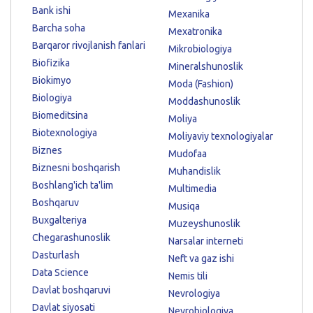
Bank ishi
Mexanika
Barcha soha
Mexatronika
Barqaror rivojlanish fanlari
Mikrobiologiya
Biofizika
Mineralshunoslik
Biokimyo
Moda (Fashion)
Biologiya
Moddashunoslik
Biomeditsina
Moliya
Biotexnologiya
Moliyaviy texnologiyalar
Biznes
Mudofaa
Biznesni boshqarish
Muhandislik
Boshlang'ich ta'lim
Multimedia
Boshqaruv
Musiqa
Buxgalteriya
Muzeyshunoslik
Chegarashunoslik
Narsalar interneti
Dasturlash
Neft va gaz ishi
Data Science
Nemis tili
Davlat boshqaruvi
Nevrologiya
Davlat siyosati
Neyrobiologiya