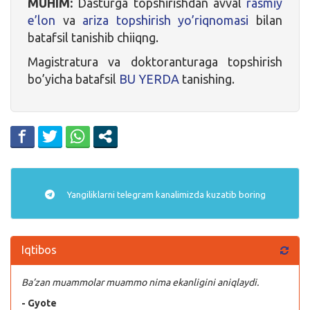
MUHIM:
Dasturga topshirishdan avval
rasmiy
e’lon
va
ariza topshirish yo’riqnomasi
bilan
batafsil tanishib chiiqng.
Magistratura va doktoranturaga topshirish
bo’yicha batafsil
BU YERDA
tanishing.
Yangiliklarni
telegram
kanalimizda kuzatib boring
Iqtibos
Ba’zan muammolar muammo nima ekanligini aniqlaydi.
- Gyote