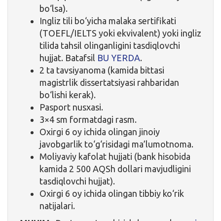
bo‘lsa).
Ingliz tili bo‘yicha malaka sertifikati
(TOEFL/IELTS yoki ekvivalent) yoki ingliz
tilida tahsil olinganligini tasdiqlovchi
hujjat. Batafsil
BU YERDA
.
2 ta tavsiyanoma (kamida bittasi
magistrlik dissertatsiyasi rahbaridan
bo‘lishi kerak).
Pasport nusxasi.
3×4 sm formatdagi rasm.
Oxirgi 6 oy ichida olingan jinoiy
javobgarlik to‘g‘risidagi ma’lumotnoma.
Moliyaviy kafolat hujjati (bank hisobida
kamida 2 500 AQSh dollari mavjudligini
tasdiqlovchi hujjat).
Oxirgi 6 oy ichida olingan tibbiy ko‘rik
natijalari.