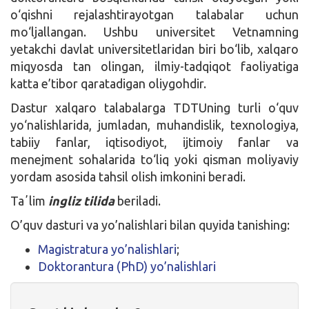
o‘qishni rejalashtirayotgan talabalar uchun
mo‘ljallangan. Ushbu universitet Vetnamning
yetakchi davlat universitetlaridan biri bo‘lib, xalqaro
miqyosda tan olingan, ilmiy-tadqiqot faoliyatiga
katta e’tibor qaratadigan oliygohdir.
Dastur xalqaro talabalarga TDTUning turli o‘quv
yo‘nalishlarida, jumladan, muhandislik, texnologiya,
tabiiy fanlar, iqtisodiyot, ijtimoiy fanlar va
menejment sohalarida to‘liq yoki qisman moliyaviy
yordam asosida tahsil olish imkonini beradi.
Taʼlim
ingliz tilida
beriladi.
O’quv dasturi va yo’nalishlari bilan quyida tanishing:
Magistratura yo’nalishlari
;
Doktorantura (PhD) yo’nalishlari