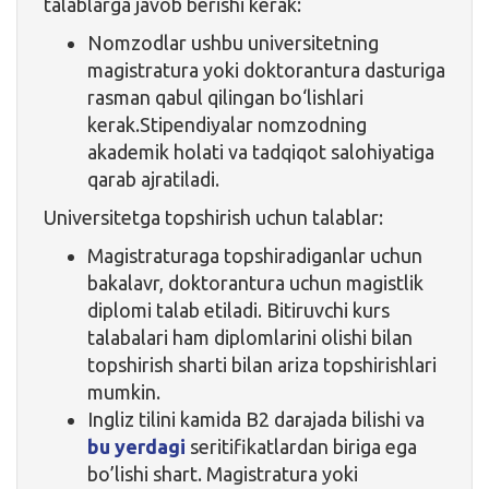
talablarga javob berishi kerak:
Nomzodlar ushbu universitetning
magistratura yoki doktorantura dasturiga
rasman qabul qilingan bo‘lishlari
kerak.Stipendiyalar nomzodning
akademik holati va tadqiqot salohiyatiga
qarab ajratiladi.
Universitetga topshirish uchun talablar:
Magistraturaga topshiradiganlar uchun
bakalavr, doktorantura uchun magistlik
diplomi talab etiladi. Bitiruvchi kurs
talabalari ham diplomlarini olishi bilan
topshirish sharti bilan ariza topshirishlari
mumkin.
Ingliz tilini kamida B2 darajada bilishi va
bu yerdagi
seritifikatlardan biriga ega
bo’lishi shart. Magistratura yoki