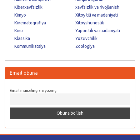
Kiberxavfsizlik
xavfsizlik va rivojlanish
Kimyo
Xitoy tili va madaniyati
Kinematografiya
Xitoyshunoslik
Kino
Yapon tili va madaniyati
Klassika
Yozuvchilik
Kommunikatsiya
Zoologiya
Email obuna
Email manzilingizni yozing: