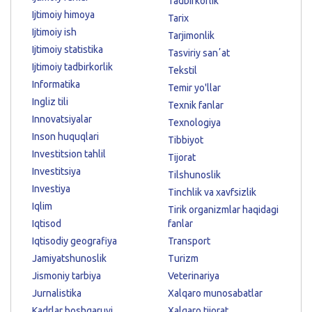
Tadbirkorlik
Ijtimoiy himoya
Tarix
Ijtimoiy ish
Tarjimonlik
Ijtimoiy statistika
Tasviriy sanʼat
Ijtimoiy tadbirkorlik
Tekstil
Informatika
Temir yo'llar
Ingliz tili
Texnik fanlar
Innovatsiyalar
Texnologiya
Inson huquqlari
Tibbiyot
Investitsion tahlil
Tijorat
Investitsiya
Tilshunoslik
Investiya
Tinchlik va xavfsizlik
Iqlim
Tirik organizmlar haqidagi
Iqtisod
fanlar
Iqtisodiy geografiya
Transport
Jamiyatshunoslik
Turizm
Jismoniy tarbiya
Veterinariya
Jurnalistika
Xalqaro munosabatlar
Kadrlar boshqaruvi
Xalqaro tijorat