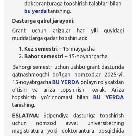
doktoranturaga topshirish talablari bilan
bu yerda
tanishing.
Dasturga qabul jarayoni:
Grant uchun arizalar har yili quyidagi
muddatlarga qadar topshiriladi:
Kuz semestri
– 15-maygacha
Bahor semestri
– 15-noyabrgacha
Bahorgi semestr uchun ushbu grant dasturida
qatnashmoqchi bo’lgan nomzodlar 2025-yil
15-noyabrgacha
BU YERDA
onlayn ro’yxatdan
o’tishi va ariza topshirishi kerak. Ariza
topshirish yo’riqnomasi bilan
BU YERDA
tanishing.
ESLATMA
: Stipendiya dasturiga topshirish
uchun nomzod avval universitetning
magistratura yoki doktorantura bosqichida