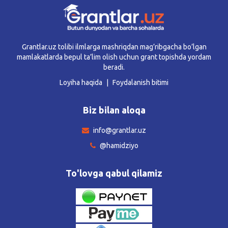
Grantlar.uz tolibi ilmlarga mashriqdan mag’ribgacha bo’lgan
mamlakatlarda bepul ta’lim olish uchun grant topishda yordam
beradi.
Loyiha haqida
Foydalanish bitimi
Biz bilan aloqa
info@grantlar.uz
@hamidziyo
To'lovga qabul qilamiz