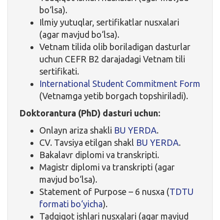
bo‘lsa).
Ilmiy yutuqlar, sertifikatlar nusxalari
(agar mavjud bo‘lsa).
Vetnam tilida olib boriladigan dasturlar
uchun CEFR B2 darajadagi Vetnam tili
sertifikati.
International Student Commitment Form
(Vetnamga yetib borgach topshiriladi).
Doktorantura (PhD) dasturi uchun:
Onlayn ariza shakli
BU YERDA
.
CV. Tavsiya etilgan shakl
BU YERDA
.
Bakalavr diplomi va transkripti.
Magistr diplomi va transkripti (agar
mavjud bo‘lsa).
Statement of Purpose – 6 nusxa (
TDTU
formati bo‘yicha
).
Tadqiqot ishlari nusxalari (agar mavjud