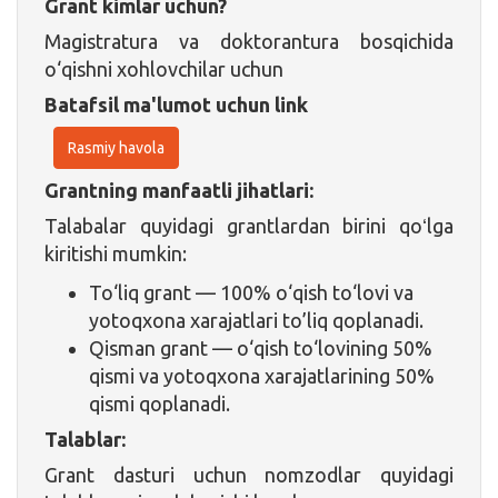
Grant kimlar uchun?
Magistratura va doktorantura bosqichida
o‘qishni xohlovchilar uchun
Batafsil ma'lumot uchun link
Rasmiy havola
Grantning manfaatli jihatlari:
Talabalar quyidagi grantlardan birini qoʻlga
kiritishi mumkin:
To‘liq grant — 100% o‘qish to‘lovi va
yotoqxona xarajatlari to’liq qoplanadi.
Qisman grant — o‘qish to‘lovining 50%
qismi va yotoqxona xarajatlarining 50%
qismi qoplanadi.
Talablar:
Grant dasturi uchun nomzodlar quyidagi