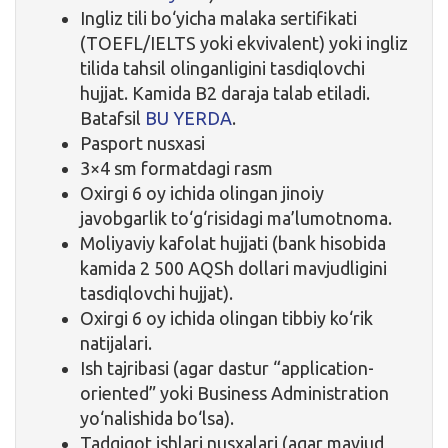
Ingliz tili bo‘yicha malaka sertifikati
(TOEFL/IELTS yoki ekvivalent) yoki ingliz
tilida tahsil olinganligini tasdiqlovchi
hujjat. Kamida B2 daraja talab etiladi.
Batafsil
BU YERDA
.
Pasport nusxasi
3×4 sm formatdagi rasm
Oxirgi 6 oy ichida olingan jinoiy
javobgarlik to‘g‘risidagi ma’lumotnoma.
Moliyaviy kafolat hujjati (bank hisobida
kamida 2 500 AQSh dollari mavjudligini
tasdiqlovchi hujjat).
Oxirgi 6 oy ichida olingan tibbiy ko‘rik
natijalari.
Ish tajribasi (agar dastur “application-
oriented” yoki Business Administration
yo‘nalishida bo‘lsa).
Tadqiqot ishlari nusxalari (agar mavjud