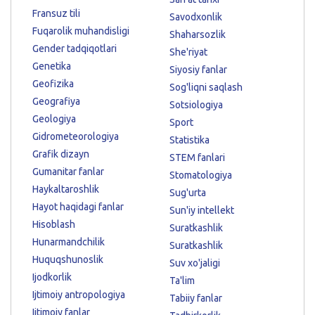
Fransuz tili
Savodxonlik
Fuqarolik muhandisligi
Shaharsozlik
Gender tadqiqotlari
She'riyat
Genetika
Siyosiy fanlar
Geofizika
Sog'liqni saqlash
Geografiya
Sotsiologiya
Geologiya
Sport
Gidrometeorologiya
Statistika
Grafik dizayn
STEM fanlari
Gumanitar fanlar
Stomatologiya
Haykaltaroshlik
Sug'urta
Hayot haqidagi fanlar
Sun'iy intellekt
Hisoblash
Suratkashlik
Hunarmandchilik
Suratkashlik
Huquqshunoslik
Suv xo'jaligi
Ijodkorlik
Ta'lim
Ijtimoiy antropologiya
Tabiiy fanlar
Ijtimoiy fanlar