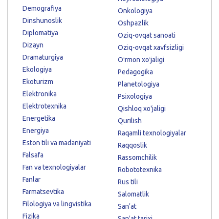
Demografiya
Onkologiya
Dinshunoslik
Oshpazlik
Diplomatiya
Oziq-ovqat sanoati
Dizayn
Oziq-ovqat xavfsizligi
Dramaturgiya
Oʻrmon xoʻjaligi
Ekologiya
Pedagogika
Ekoturizm
Planetologiya
Elektronika
Psixologiya
Elektrotexnika
Qishloq xo'jaligi
Energetika
Qurilish
Energiya
Raqamli texnologiyalar
Eston tili va madaniyati
Raqqoslik
Falsafa
Rassomchilik
Fan va texnologiyalar
Robototexnika
Fanlar
Rus tili
Farmatsevtika
Salomatlik
Filologiya va lingvistika
San'at
Fizika
San'at tarixi