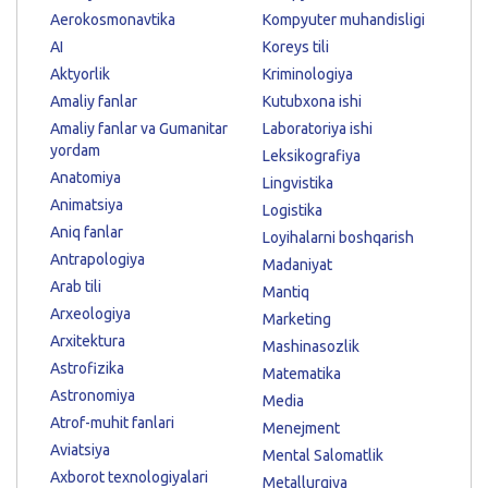
Aerokosmonavtika
Kompyuter muhandisligi
AI
Koreys tili
Aktyorlik
Kriminologiya
Amaliy fanlar
Kutubxona ishi
Amaliy fanlar va Gumanitar
Laboratoriya ishi
yordam
Leksikografiya
Anatomiya
Lingvistika
Animatsiya
Logistika
Aniq fanlar
Loyihalarni boshqarish
Antrapologiya
Madaniyat
Arab tili
Mantiq
Arxeologiya
Marketing
Arxitektura
Mashinasozlik
Astrofizika
Matematika
Astronomiya
Media
Atrof-muhit fanlari
Menejment
Aviatsiya
Mental Salomatlik
Axborot texnologiyalari
Metallurgiya