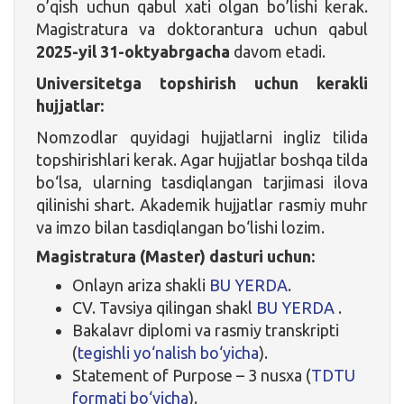
o’qish uchun qabul xati olgan bo’lishi kerak.
Magistratura va doktorantura uchun qabul
2025-yil 31-oktyabrgacha
davom etadi.
Universitetga topshirish uchun kerakli
hujjatlar:
Nomzodlar quyidagi hujjatlarni ingliz tilida
topshirishlari kerak. Agar hujjatlar boshqa tilda
bo‘lsa, ularning tasdiqlangan tarjimasi ilova
qilinishi shart. Akademik hujjatlar rasmiy muhr
va imzo bilan tasdiqlangan bo‘lishi lozim.
Magistratura (Master) dasturi uchun:
Onlayn ariza shakli
BU YERDA
.
CV. Tavsiya qilingan shakl
BU YERDA
.
Bakalavr diplomi va rasmiy transkripti
(
tegishli yo‘nalish bo‘yicha
).
Statement of Purpose – 3 nusxa (
TDTU
formati bo‘yicha
).