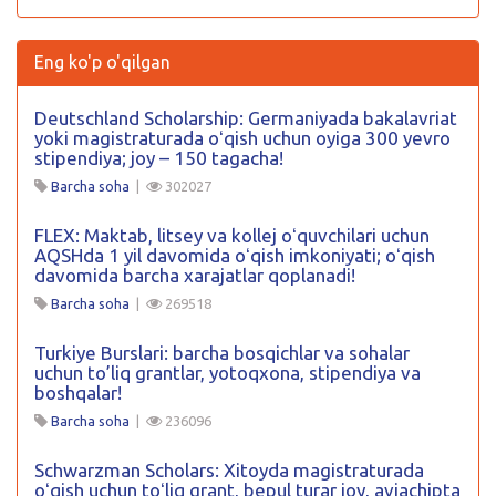
Eng ko'p o'qilgan
Deutschland Scholarship: Germaniyada bakalavriat
yoki magistraturada oʻqish uchun oyiga 300 yevro
stipendiya; joy – 150 tagacha!
Barcha soha
|
302027
FLEX: Maktab, litsey va kollej oʻquvchilari uchun
AQSHda 1 yil davomida oʻqish imkoniyati; oʻqish
davomida barcha xarajatlar qoplanadi!
Barcha soha
|
269518
Turkiye Burslari: barcha bosqichlar va sohalar
uchun to’liq grantlar, yotoqxona, stipendiya va
boshqalar!
Barcha soha
|
236096
Schwarzman Scholars: Xitoyda magistraturada
oʻqish uchun toʻliq grant, bepul turar joy, aviachipta