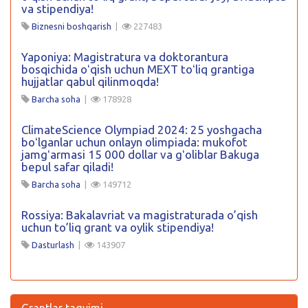
va stipendiya!
Biznesni boshqarish
|
227483
Yaponiya: Magistratura va doktorantura
bosqichida oʻqish uchun MEXT toʻliq grantiga
hujjatlar qabul qilinmoqda!
Barcha soha
|
178928
ClimateScience Olympiad 2024: 25 yoshgacha
boʻlganlar uchun onlayn olimpiada: mukofot
jamgʻarmasi 15 000 dollar va gʻoliblar Bakuga
bepul safar qiladi!
Barcha soha
|
149712
Rossiya: Bakalavriat va magistraturada o’qish
uchun to’liq grant va oylik stipendiya!
Dasturlash
|
143907
Grantlar taqvimi