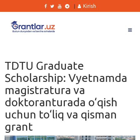
Kirish
|
Grantlar
Tanlovlar
TDTU Graduate
Ishlar
Scholarship: Vyetnamda
Kurslar
magistratura va
Blog
doktoranturada o‘qish
Yana
uchun to‘liq va qisman
grant
Qidirish