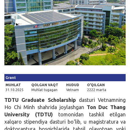
Kirish
Grant
MUHLAT
QOLGAN VAQT
HUDUD
O'QILGAN
31.10.2025
Muhlat tugagan
Vetnam
2222 marta
TDTU Graduate Scholarship
dasturi Vetnamning
Ho Chi Minh shahrida joylashgan
Ton Duc Thang
University (TDTU)
tomonidan tashkil etilgan
xalqaro stipendiya dasturi bo‘lib, u magistratura va
doktorantura bosqichlarida tahsil olayotgan yoki