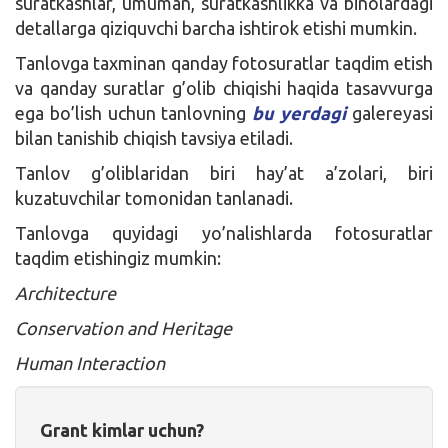
suratkashlar, umuman, suratkashlikka va binolardagi
detallarga qiziquvchi barcha ishtirok etishi mumkin.
Tanlovga taxminan qanday fotosuratlar taqdim etish
va qanday suratlar g’olib chiqishi haqida tasavvurga
ega bo’lish uchun tanlovning
bu yerdagi
galereyasi
bilan tanishib chiqish tavsiya etiladi.
Tanlov g’oliblaridan biri hay’at a’zolari, biri
kuzatuvchilar tomonidan tanlanadi.
Tanlovga quyidagi yo’nalishlarda fotosuratlar
taqdim etishingiz mumkin:
Architecture
Conservation and Heritage
Human Interaction
Grant kimlar uchun?