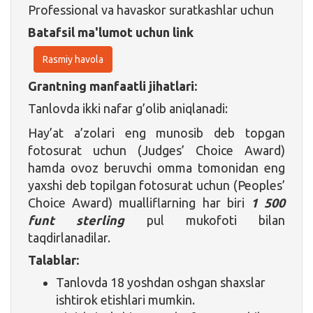
Professional va havaskor suratkashlar uchun
Batafsil ma'lumot uchun link
Rasmiy havola
Grantning manfaatli jihatlari:
Tanlovda ikki nafar g’olib aniqlanadi:
Hay’at a’zolari eng munosib deb topgan
fotosurat uchun (Judges’ Choice Award)
hamda ovoz beruvchi omma tomonidan eng
yaxshi deb topilgan fotosurat uchun (Peoples’
Choice Award) mualliflarning har biri
1 500
funt sterling
pul mukofoti bilan
taqdirlanadilar.
Talablar:
Tanlovda 18 yoshdan oshgan shaxslar
ishtirok etishlari mumkin.