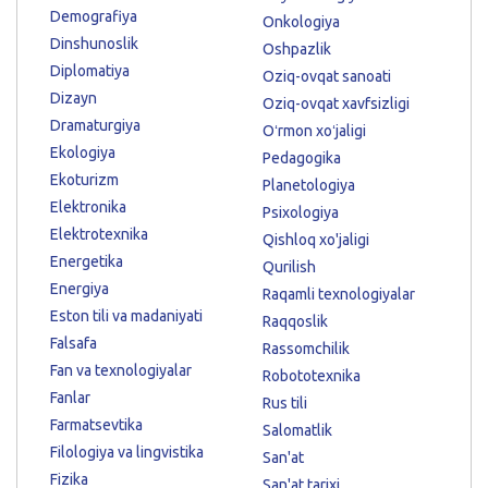
Demografiya
Onkologiya
Dinshunoslik
Oshpazlik
Diplomatiya
Oziq-ovqat sanoati
Dizayn
Oziq-ovqat xavfsizligi
Dramaturgiya
Oʻrmon xoʻjaligi
Ekologiya
Pedagogika
Ekoturizm
Planetologiya
Elektronika
Psixologiya
Elektrotexnika
Qishloq xo'jaligi
Energetika
Qurilish
Energiya
Raqamli texnologiyalar
Eston tili va madaniyati
Raqqoslik
Falsafa
Rassomchilik
Fan va texnologiyalar
Robototexnika
Fanlar
Rus tili
Farmatsevtika
Salomatlik
Filologiya va lingvistika
San'at
Fizika
San'at tarixi