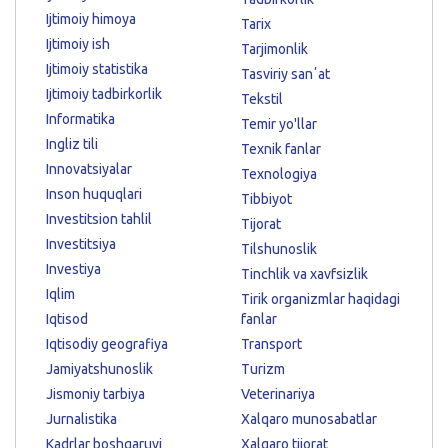
Ijtimoiy himoya
Tarix
Ijtimoiy ish
Tarjimonlik
Ijtimoiy statistika
Tasviriy sanʼat
Ijtimoiy tadbirkorlik
Tekstil
Informatika
Temir yo'llar
Ingliz tili
Texnik fanlar
Innovatsiyalar
Texnologiya
Inson huquqlari
Tibbiyot
Investitsion tahlil
Tijorat
Investitsiya
Tilshunoslik
Investiya
Tinchlik va xavfsizlik
Iqlim
Tirik organizmlar haqidagi
Iqtisod
fanlar
Iqtisodiy geografiya
Transport
Jamiyatshunoslik
Turizm
Jismoniy tarbiya
Veterinariya
Jurnalistika
Xalqaro munosabatlar
Kadrlar boshqaruvi
Xalqaro tijorat