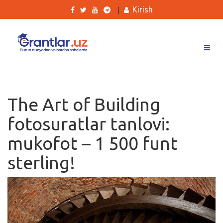
Kirish
|
Grantlar
Tanlovlar
The Art of Building
Ishlar
fotosuratlar tanlovi:
Kurslar
mukofot – 1 500 funt
Blog
sterling!
Yana
Qidirish