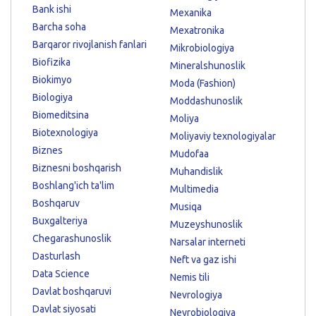
Bank ishi
Mexanika
Barcha soha
Mexatronika
Barqaror rivojlanish fanlari
Mikrobiologiya
Biofizika
Mineralshunoslik
Biokimyo
Moda (Fashion)
Biologiya
Moddashunoslik
Biomeditsina
Moliya
Biotexnologiya
Moliyaviy texnologiyalar
Biznes
Mudofaa
Biznesni boshqarish
Muhandislik
Boshlang'ich ta'lim
Multimedia
Boshqaruv
Musiqa
Buxgalteriya
Muzeyshunoslik
Chegarashunoslik
Narsalar interneti
Dasturlash
Neft va gaz ishi
Data Science
Nemis tili
Davlat boshqaruvi
Nevrologiya
Davlat siyosati
Neyrobiologiya