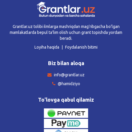
Grantlar.uz tolibi ilmlarga mashriqdan mag’ribgacha bo’lgan
mamlakatlarda bepul ta’lim olish uchun grant topishda yordam
beradi.
Loyiha haqida
Foydalanish bitimi
Biz bilan aloqa
info@grantlar.uz
@hamidziyo
To'lovga qabul qilamiz