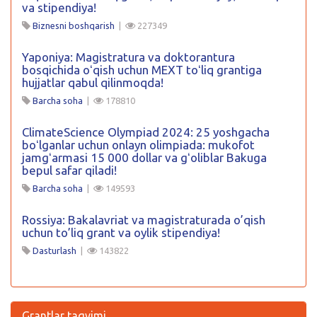
va stipendiya!
Biznesni boshqarish
|
227349
Yaponiya: Magistratura va doktorantura
bosqichida oʻqish uchun MEXT toʻliq grantiga
hujjatlar qabul qilinmoqda!
Barcha soha
|
178810
ClimateScience Olympiad 2024: 25 yoshgacha
boʻlganlar uchun onlayn olimpiada: mukofot
jamgʻarmasi 15 000 dollar va gʻoliblar Bakuga
bepul safar qiladi!
Barcha soha
|
149593
Rossiya: Bakalavriat va magistraturada o’qish
uchun to’liq grant va oylik stipendiya!
Dasturlash
|
143822
Grantlar taqvimi