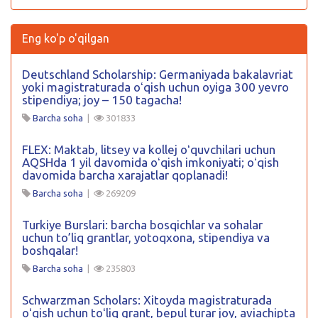
Eng ko'p o'qilgan
Deutschland Scholarship: Germaniyada bakalavriat
yoki magistraturada oʻqish uchun oyiga 300 yevro
stipendiya; joy – 150 tagacha!
Barcha soha
|
301833
FLEX: Maktab, litsey va kollej oʻquvchilari uchun
AQSHda 1 yil davomida oʻqish imkoniyati; oʻqish
davomida barcha xarajatlar qoplanadi!
Barcha soha
|
269209
Turkiye Burslari: barcha bosqichlar va sohalar
uchun to’liq grantlar, yotoqxona, stipendiya va
boshqalar!
Barcha soha
|
235803
Schwarzman Scholars: Xitoyda magistraturada
oʻqish uchun toʻliq grant, bepul turar joy, aviachipta