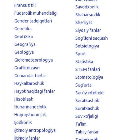
Fransuz tili
Savodxonlik
Fuqarolik muhandisligi
Shaharsozlik
Gender tadqiqotlari
She'riyat
Genetika
Siyosiy fanlar
Geofizika
Sog'liqni saqlash
Geografiya
Sotsiologiya
Geologiya
Sport
Gidrometeorologiya
Statistika
Grafik dizayn
STEM fanlari
Gumanitar fanlar
Stomatologiya
Haykaltaroshlik
Sug'urta
Hayot haqidagi fanlar
Sun'iy intellekt
Hisoblash
Suratkashlik
Hunarmandchilik
Suratkashlik
Huquqshunoslik
Suv xo'jaligi
Ijodkorlik
Ta'lim
Ijtimoiy antropologiya
Tabiiy fanlar
Ijtimoiy fanlar
Tadbirkorlik