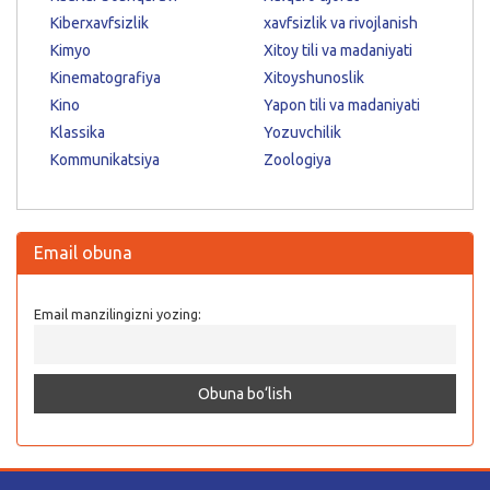
Kiberxavfsizlik
xavfsizlik va rivojlanish
Kimyo
Xitoy tili va madaniyati
Kinematografiya
Xitoyshunoslik
Kino
Yapon tili va madaniyati
Klassika
Yozuvchilik
Kommunikatsiya
Zoologiya
Email obuna
Email manzilingizni yozing: