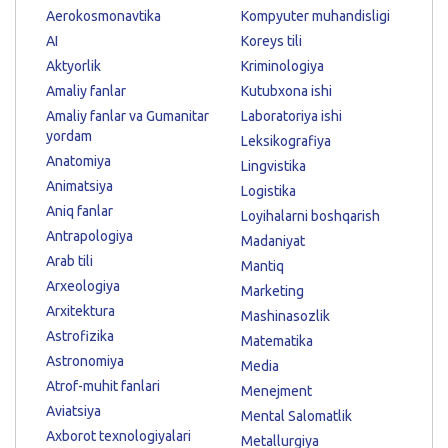
Aerokosmonavtika
Kompyuter muhandisligi
AI
Koreys tili
Aktyorlik
Kriminologiya
Amaliy fanlar
Kutubxona ishi
Amaliy fanlar va Gumanitar
Laboratoriya ishi
yordam
Leksikografiya
Anatomiya
Lingvistika
Animatsiya
Logistika
Aniq fanlar
Loyihalarni boshqarish
Antrapologiya
Madaniyat
Arab tili
Mantiq
Arxeologiya
Marketing
Arxitektura
Mashinasozlik
Astrofizika
Matematika
Astronomiya
Media
Atrof-muhit fanlari
Menejment
Aviatsiya
Mental Salomatlik
Axborot texnologiyalari
Metallurgiya