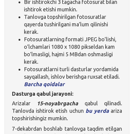
Bir ishtirokchi 3 tagacha fotosurat bilan
ishtirok etishi mumkin.
Tanlovga topshirilgan fotosuratlar
qayerda tushirilgani ma’lum qilinishi
kerak.
Fotosuratlarning formati JPEG bo’lishi,
o’lchamlari 1080 x 1080 pikseldan kam
bo’lmasligi, hajmi 5 MBdan oshmasligi
kerak.
Fotosuratlarni turli dasturlar yordamida
sayqallash, ishlov berishga ruxsat etiladi.
Barcha qoidalar
Dasturga qabul jarayoni:
Arizalar
15-noyabrgacha
qabul qilinadi.
Tanlovda ishtirok etish uchun
bu yerda
ariza
topshirishingiz mumkin.
7-dekabrdan boshlab tanlovga taqdim etilgan