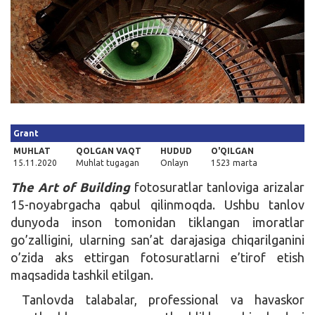
Kirish
Grant
MUHLAT
QOLGAN VAQT
HUDUD
O'QILGAN
15.11.2020
Muhlat tugagan
Onlayn
1523 marta
The Art of Building
fotosuratlar tanloviga arizalar
15-noyabrgacha qabul qilinmoqda. Ushbu tanlov
dunyoda inson tomonidan tiklangan imoratlar
go’zalligini, ularning san’at darajasiga chiqarilganini
o’zida aks ettirgan fotosuratlarni e’tirof etish
maqsadida tashkil etilgan.
Tanlovda talabalar, professional va havaskor