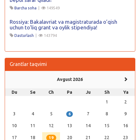
Barcha soha
|
149549
Rossiya: Bakalavriat va magistraturada o’qish
uchun to’liq grant va oylik stipendiya!
Dasturlash
|
143794
Grantlar taqvimi
Avgust 2026
Du
Se
Ch
Pa
Ju
Sh
Ya
1
2
3
4
5
7
8
9
6
10
11
12
13
14
15
16
17
18
20
21
22
23
19