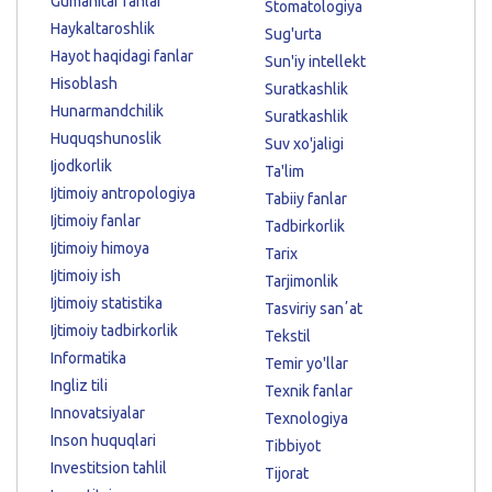
Gumanitar fanlar
Stomatologiya
Haykaltaroshlik
Sug'urta
Hayot haqidagi fanlar
Sun'iy intellekt
Hisoblash
Suratkashlik
Hunarmandchilik
Suratkashlik
Huquqshunoslik
Suv xo'jaligi
Ijodkorlik
Ta'lim
Ijtimoiy antropologiya
Tabiiy fanlar
Ijtimoiy fanlar
Tadbirkorlik
Ijtimoiy himoya
Tarix
Ijtimoiy ish
Tarjimonlik
Ijtimoiy statistika
Tasviriy sanʼat
Ijtimoiy tadbirkorlik
Tekstil
Informatika
Temir yo'llar
Ingliz tili
Texnik fanlar
Innovatsiyalar
Texnologiya
Inson huquqlari
Tibbiyot
Investitsion tahlil
Tijorat