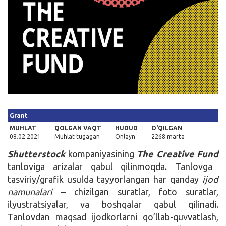
Kirish
Grant
MUHLAT
QOLGAN VAQT
HUDUD
O'QILGAN
08.02.2021
Muhlat tugagan
Onlayn
2268 marta
Shutterstock
kompaniyasining
The Creative Fund
tanloviga arizalar qabul qilinmoqda. Tanlovga
tasviriy/grafik usulda tayyorlangan har qanday
ijod
namunalari
– chizilgan suratlar, foto suratlar,
ilyustratsiyalar, va boshqalar qabul qilinadi.
Tanlovdan maqsad ijodkorlarni qo’llab-quvvatlash,