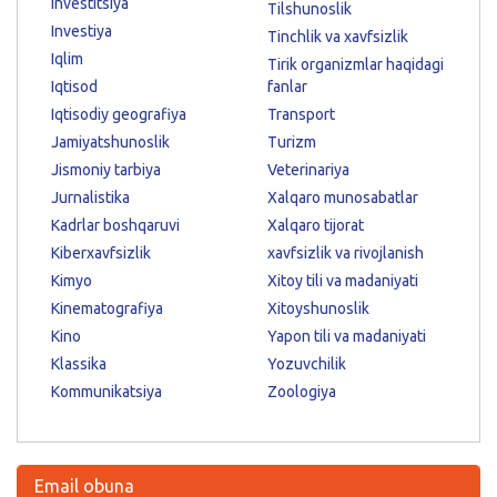
Investitsiya
Tilshunoslik
Investiya
Tinchlik va xavfsizlik
Iqlim
Tirik organizmlar haqidagi
Iqtisod
fanlar
Iqtisodiy geografiya
Transport
Jamiyatshunoslik
Turizm
Jismoniy tarbiya
Veterinariya
Jurnalistika
Xalqaro munosabatlar
Kadrlar boshqaruvi
Xalqaro tijorat
Kiberxavfsizlik
xavfsizlik va rivojlanish
Kimyo
Xitoy tili va madaniyati
Kinematografiya
Xitoyshunoslik
Kino
Yapon tili va madaniyati
Klassika
Yozuvchilik
Kommunikatsiya
Zoologiya
Email obuna