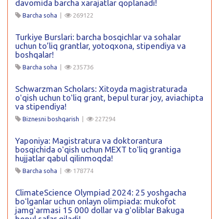
davomida barcha xarajatlar qoplanadi!
Barcha soha
|
269122
Turkiye Burslari: barcha bosqichlar va sohalar
uchun to’liq grantlar, yotoqxona, stipendiya va
boshqalar!
Barcha soha
|
235736
Schwarzman Scholars: Xitoyda magistraturada
oʻqish uchun toʻliq grant, bepul turar joy, aviachipta
va stipendiya!
Biznesni boshqarish
|
227294
Yaponiya: Magistratura va doktorantura
bosqichida oʻqish uchun MEXT toʻliq grantiga
hujjatlar qabul qilinmoqda!
Barcha soha
|
178774
ClimateScience Olympiad 2024: 25 yoshgacha
boʻlganlar uchun onlayn olimpiada: mukofot
jamgʻarmasi 15 000 dollar va gʻoliblar Bakuga
bepul safar qiladi!