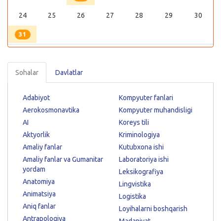
24
25
26
27
28
29
30
31
Sohalar
Davlatlar
Adabiyot
Kompyuter fanlari
Aerokosmonavtika
Kompyuter muhandisligi
AI
Koreys tili
Aktyorlik
Kriminologiya
Amaliy fanlar
Kutubxona ishi
Amaliy fanlar va Gumanitar
Laboratoriya ishi
yordam
Leksikografiya
Anatomiya
Lingvistika
Animatsiya
Logistika
Aniq fanlar
Loyihalarni boshqarish
Antrapologiya
Madaniyat