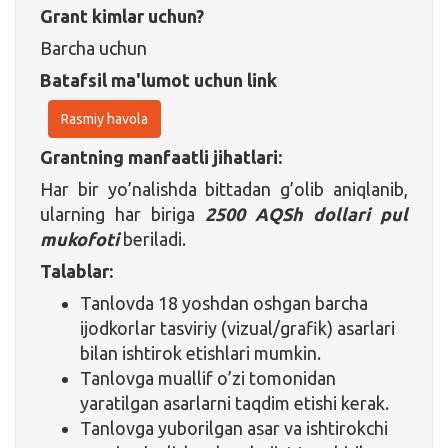
Grant kimlar uchun?
Barcha uchun
Batafsil ma'lumot uchun link
Rasmiy havola
Grantning manfaatli jihatlari:
Har bir yo’nalishda bittadan g’olib aniqlanib,
ularning har biriga
2500 AQSh dollari pul
mukofoti
beriladi.
Talablar:
Tanlovda 18 yoshdan oshgan barcha
ijodkorlar tasviriy (vizual/grafik) asarlari
bilan ishtirok etishlari mumkin.
Tanlovga muallif o’zi tomonidan
yaratilgan asarlarni taqdim etishi kerak.
Tanlovga yuborilgan asar va ishtirokchi