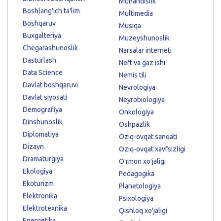
Muhandislik
Boshlang'ich ta'lim
Multimedia
Boshqaruv
Musiqa
Buxgalteriya
Muzeyshunoslik
Chegarashunoslik
Narsalar interneti
Dasturlash
Neft va gaz ishi
Data Science
Nemis tili
Davlat boshqaruvi
Nevrologiya
Davlat siyosati
Neyrobiologiya
Demografiya
Onkologiya
Dinshunoslik
Oshpazlik
Diplomatiya
Oziq-ovqat sanoati
Dizayn
Oziq-ovqat xavfsizligi
Dramaturgiya
Oʻrmon xoʻjaligi
Ekologiya
Pedagogika
Ekoturizm
Planetologiya
Elektronika
Psixologiya
Elektrotexnika
Qishloq xo'jaligi
Energetika