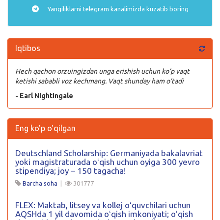
Yangiliklarni
telegram
kanalimizda kuzatib boring
Iqtibos
Hech qachon orzuingizdan unga erishish uchun ko’p vaqt
ketishi sababli voz kechmang. Vaqt shunday ham o’tadi
- Earl Nightingale
Eng ko'p o'qilgan
Deutschland Scholarship: Germaniyada bakalavriat
yoki magistraturada oʻqish uchun oyiga 300 yevro
stipendiya; joy – 150 tagacha!
Barcha soha
|
301777
FLEX: Maktab, litsey va kollej oʻquvchilari uchun
AQSHda 1 yil davomida oʻqish imkoniyati; oʻqish