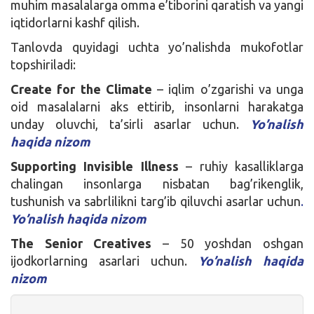
muhim masalalarga omma e’tiborini qaratish va yangi
iqtidorlarni kashf qilish.
Tanlovda quyidagi uchta yo’nalishda mukofotlar
topshiriladi:
Create for the Climate
– iqlim o’zgarishi va unga
oid masalalarni aks ettirib, insonlarni harakatga
unday oluvchi, ta’sirli asarlar uchun.
Yo’nalish
haqida nizom
Supporting Invisible Illness
– ruhiy kasalliklarga
chalingan insonlarga nisbatan bag’rikenglik,
tushunish va sabrlilikni targ’ib qiluvchi asarlar uchun
.
Yo’nalish haqida nizom
The Senior Creatives
– 50 yoshdan oshgan
ijodkorlarning asarlari uchun.
Yo’nalish haqida
nizom