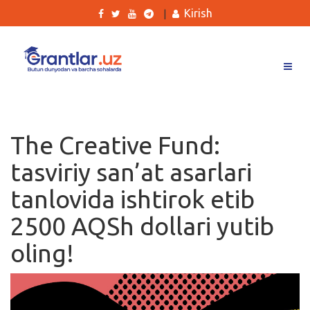
Kirish
|
Grantlar
Tanlovlar
The Creative Fund:
Ishlar
tasviriy san’at asarlari
Kurslar
tanlovida ishtirok etib
Blog
2500 AQSh dollari yutib
Yana
oling!
Qidirish