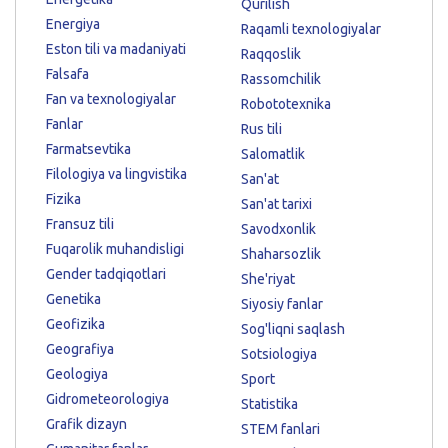
Qurilish
Energiya
Raqamli texnologiyalar
Eston tili va madaniyati
Raqqoslik
Falsafa
Rassomchilik
Fan va texnologiyalar
Robototexnika
Fanlar
Rus tili
Farmatsevtika
Salomatlik
Filologiya va lingvistika
San'at
Fizika
San'at tarixi
Fransuz tili
Savodxonlik
Fuqarolik muhandisligi
Shaharsozlik
Gender tadqiqotlari
She'riyat
Genetika
Siyosiy fanlar
Geofizika
Sog'liqni saqlash
Geografiya
Sotsiologiya
Geologiya
Sport
Gidrometeorologiya
Statistika
Grafik dizayn
STEM fanlari