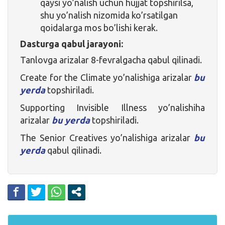
qaysi yo’nalish uchun hujjat topshirilsa,
shu yo’nalish nizomida ko’rsatilgan
qoidalarga mos bo’lishi kerak.
Dasturga qabul jarayoni:
Tanlovga arizalar 8-fevralgacha qabul qilinadi.
Create for the Climate yo’nalishiga arizalar
bu
yerda
topshiriladi.
Supporting Invisible Illness yo’nalishiha
arizalar
bu yerda
topshiriladi.
The Senior Creatives yo’nalishiga arizalar
bu
yerda
qabul qilinadi.