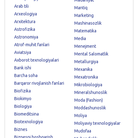
Arab tili
Mantiq
Arxeologiya
Marketing
Arxitektura
Mashinasozlik
Astrofizika
Matematika
Astronomiya
Media
Atrof-muhit fanlari
Menejment
Aviatsiya
Mental Salomatlik
Axborot texnologiyalari
Metallurgiya
Bank ishi
Mexanika
Barcha soha
Mexatronika
Barqaror rivojlanish fanlari
Mikrobiologiya
Biofizika
Mineralshunoslik
Biokimyo
Moda (Fashion)
Biologiya
Moddashunoslik
Biomeditsina
Moliya
Biotexnologiya
Moliyaviy texnologiyalar
Biznes
Mudofaa
Biznesni boshqarish