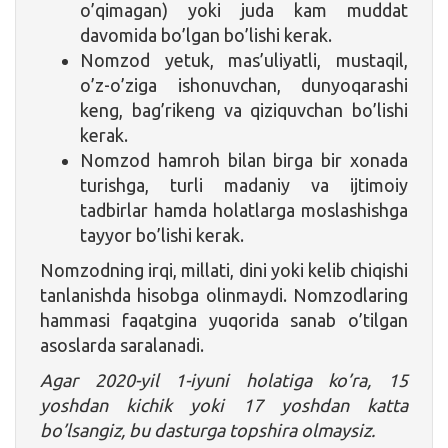
o’qimagan) yoki juda kam muddat
davomida bo’lgan bo’lishi kerak.
Nomzod yetuk, mas’uliyatli, mustaqil,
o’z-o’ziga ishonuvchan, dunyoqarashi
keng, bag’rikeng va qiziquvchan bo’lishi
kerak.
Nomzod hamroh bilan birga bir xonada
turishga, turli madaniy va ijtimoiy
tadbirlar hamda holatlarga moslashishga
tayyor bo’lishi kerak.
Nomzodning irqi, millati, dini yoki kelib chiqishi
tanlanishda hisobga olinmaydi. Nomzodlaring
hammasi faqatgina yuqorida sanab o’tilgan
asoslarda saralanadi.
Agar 2020-yil 1-iyuni holatiga ko’ra, 15
yoshdan kichik yoki 17 yoshdan katta
bo’lsangiz, bu dasturga topshira olmaysiz.