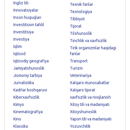
Ingliz tili
Texnik fanlar
Innovatsiyalar
Texnologiya
Inson huquqlari
Tibbiyot
Investitsion tahlil
Tijorat
Investitsiya
Tilshunoslik
Investiya
Tinchlik va xavfsizlik
Iqlim
Tirik organizmlar haqidagi
Iqtisod
fanlar
Iqtisodiy geografiya
Transport
Jamiyatshunoslik
Turizm
Jismoniy tarbiya
Veterinariya
Jurnalistika
Xalqaro munosabatlar
Kadrlar boshqaruvi
Xalqaro tijorat
Kiberxavfsizlik
xavfsizlik va rivojlanish
Kimyo
Xitoy tili va madaniyati
Kinematografiya
Xitoyshunoslik
Kino
Yapon tili va madaniyati
Klassika
Yozuvchilik