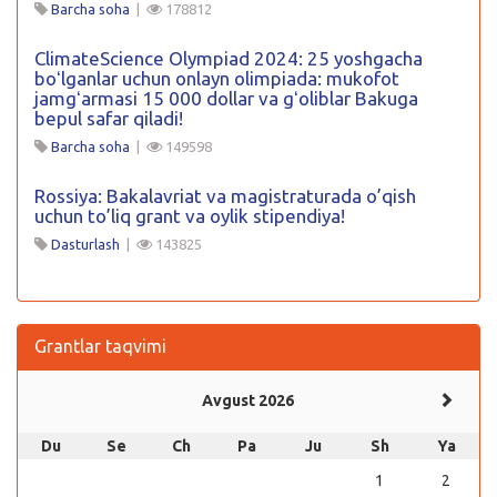
Barcha soha
|
178812
ClimateScience Olympiad 2024: 25 yoshgacha
boʻlganlar uchun onlayn olimpiada: mukofot
jamgʻarmasi 15 000 dollar va gʻoliblar Bakuga
bepul safar qiladi!
Barcha soha
|
149598
Rossiya: Bakalavriat va magistraturada o’qish
uchun to’liq grant va oylik stipendiya!
Dasturlash
|
143825
Grantlar taqvimi
Avgust 2026
Du
Se
Ch
Pa
Ju
Sh
Ya
1
2