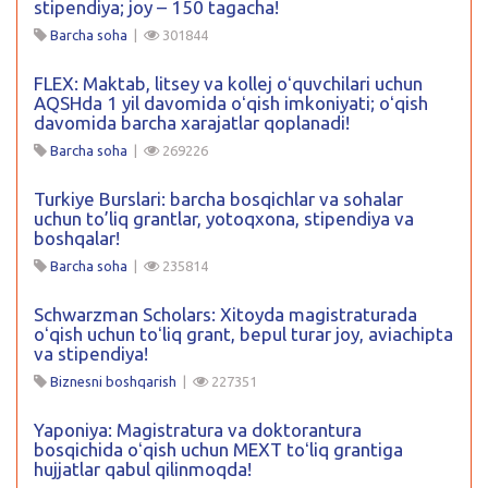
stipendiya; joy – 150 tagacha!
Barcha soha
|
301844
FLEX: Maktab, litsey va kollej oʻquvchilari uchun
AQSHda 1 yil davomida oʻqish imkoniyati; oʻqish
davomida barcha xarajatlar qoplanadi!
Barcha soha
|
269226
Turkiye Burslari: barcha bosqichlar va sohalar
uchun to’liq grantlar, yotoqxona, stipendiya va
boshqalar!
Barcha soha
|
235814
Schwarzman Scholars: Xitoyda magistraturada
oʻqish uchun toʻliq grant, bepul turar joy, aviachipta
va stipendiya!
Biznesni boshqarish
|
227351
Yaponiya: Magistratura va doktorantura
bosqichida oʻqish uchun MEXT toʻliq grantiga
hujjatlar qabul qilinmoqda!