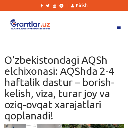
Kirish
|
Grantlar
Tanlovlar
O’zbekistondagi AQSh
Ishlar
elchixonasi: AQShda 2-4
Kurslar
haftalik dastur – borish-
Blog
kelish, viza, turar joy va
Yana
oziq-ovqat xarajatlari
qoplanadi!
Qidirish