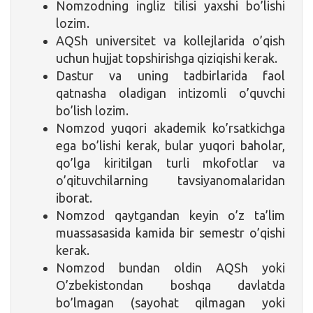
Nomzodning ingliz tilisi yaxshi bo’lishi
lozim.
AQSh universitet va kollejlarida o’qish
uchun hujjat topshirishga qiziqishi kerak.
Dastur va uning tadbirlarida faol
qatnasha oladigan intizomli o’quvchi
bo’lish lozim.
Nomzod yuqori akademik ko’rsatkichga
ega bo’lishi kerak, bular yuqori baholar,
qo’lga kiritilgan turli mkofotlar va
o’qituvchilarning tavsiyanomalaridan
iborat.
Nomzod qaytgandan keyin o’z ta’lim
muassasasida kamida bir semestr o’qishi
kerak.
Nomzod bundan oldin AQSh yoki
O’zbekistondan boshqa davlatda
bo’lmagan (sayohat qilmagan yoki