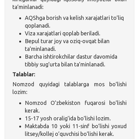
ta’minlanadi:
AQShga borish va kelish xarajatlari to’liq
qoplanadi.
Viza xarajatlari qoplab beriladi.
Bepul turar joy va oziq-ovqat bilan
ta’minlanadi.
Barcha ishtirokchilar dastur davomida
tibbiy sug’urta bilan ta’minlanadi.
Talablar:
Nomzod quyidagi talablarga mos bo’lishi
lozim:
Nomzod O’zbekiston fuqarosi bo’lishi
kerak.
15-17 yosh oralig’ida bo’lishi lozim.
Maktabda 10 yoki 11-sinf bo’lishi yoxud
litsey/kollej o’quvchisi bo’lishi kerak.