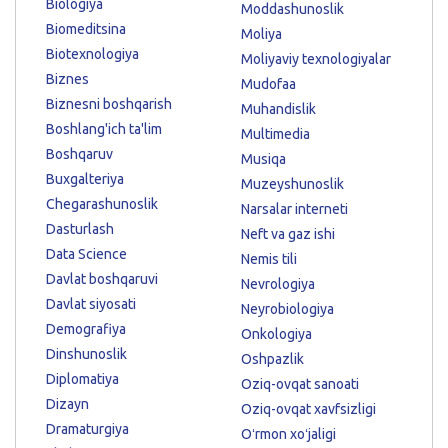
Biologiya
Moddashunoslik
Biomeditsina
Moliya
Biotexnologiya
Moliyaviy texnologiyalar
Biznes
Mudofaa
Biznesni boshqarish
Muhandislik
Boshlang'ich ta'lim
Multimedia
Boshqaruv
Musiqa
Buxgalteriya
Muzeyshunoslik
Chegarashunoslik
Narsalar interneti
Dasturlash
Neft va gaz ishi
Data Science
Nemis tili
Davlat boshqaruvi
Nevrologiya
Davlat siyosati
Neyrobiologiya
Demografiya
Onkologiya
Dinshunoslik
Oshpazlik
Diplomatiya
Oziq-ovqat sanoati
Dizayn
Oziq-ovqat xavfsizligi
Dramaturgiya
Oʻrmon xoʻjaligi