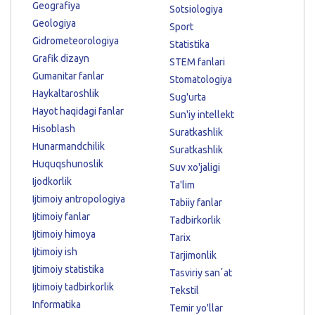
Geografiya
Sotsiologiya
Geologiya
Sport
Gidrometeorologiya
Statistika
Grafik dizayn
STEM fanlari
Gumanitar fanlar
Stomatologiya
Haykaltaroshlik
Sug'urta
Hayot haqidagi fanlar
Sun'iy intellekt
Hisoblash
Suratkashlik
Hunarmandchilik
Suratkashlik
Huquqshunoslik
Suv xo'jaligi
Ijodkorlik
Ta'lim
Ijtimoiy antropologiya
Tabiiy fanlar
Ijtimoiy fanlar
Tadbirkorlik
Ijtimoiy himoya
Tarix
Ijtimoiy ish
Tarjimonlik
Ijtimoiy statistika
Tasviriy sanʼat
Ijtimoiy tadbirkorlik
Tekstil
Informatika
Temir yo'llar