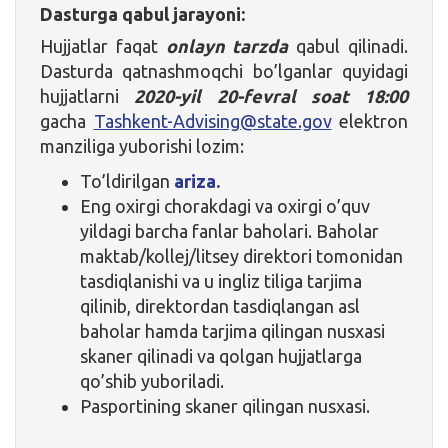
Dasturga qabul jarayoni:
Hujjatlar faqat
onlayn tarzda
qabul qilinadi.
Dasturda qatnashmoqchi bo’lganlar quyidagi
hujjatlarni
2020-yil 20-fevral soat 18:00
gacha
Tashkent-Advising@state.gov
elektron
manziliga yuborishi lozim:
To’ldirilgan
ariza.
Eng oxirgi chorakdagi va oxirgi o’quv
yildagi barcha fanlar baholari. Baholar
maktab/kollej/litsey direktori tomonidan
tasdiqlanishi va u ingliz tiliga tarjima
qilinib, direktordan tasdiqlangan asl
baholar hamda tarjima qilingan nusxasi
skaner qilinadi va qolgan hujjatlarga
qo’shib yuboriladi.
Pasportining skaner qilingan nusxasi.