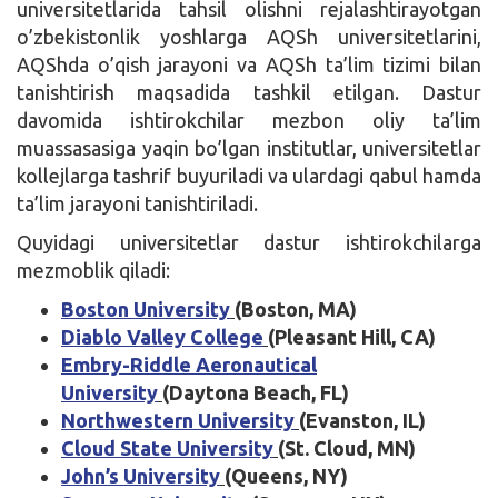
universitetlarida tahsil olishni rejalashtirayotgan
o’zbekistonlik yoshlarga AQSh universitetlarini,
AQShda o’qish jarayoni va AQSh ta’lim tizimi bilan
tanishtirish maqsadida tashkil etilgan. Dastur
davomida ishtirokchilar mezbon oliy ta’lim
muassasasiga yaqin bo’lgan institutlar, universitetlar
kollejlarga tashrif buyuriladi va ulardagi qabul hamda
ta’lim jarayoni tanishtiriladi.
Quyidagi universitetlar dastur ishtirokchilarga
mezmoblik qiladi:
Boston University
(Boston, MA)
Diablo Valley College
(Pleasant Hill, CA)
Embry-Riddle Aeronautical
University
(Daytona Beach, FL)
Northwestern University
(Evanston, IL)
Cloud State University
(St. Cloud, MN)
John’s University
(Queens, NY)