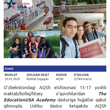
Kirish
Grant
MUHLAT
QOLGAN VAQT
HUDUD
O'QILGAN
20.02.2020
Muhlat tugagan
AQSh
22584 marta
O’zbekistondagi AQSh elchixonasi 15-17 yoshli
maktab/kollej/litsey o’quvchilaridan
The
EducationUSA Academy
dasturiga hujjatlar qabul
qilmoqda. Ushbu dastur kelajakda AQSh