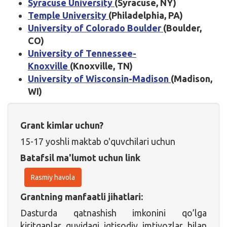
Syracuse University
(Syracuse, NY)
Temple University
(Philadelphia, PA)
University of Colorado Boulder
(Boulder,
CO)
University of Tennessee-
Knoxville
(Knoxville, TN)
University of Wisconsin-Madison
(Madison,
WI)
Grant kimlar uchun?
15-17 yoshli maktab o'quvchilari uchun
Batafsil ma'lumot uchun link
Rasmiy havola
Grantning manfaatli jihatlari:
Dasturda qatnashish imkonini qo’lga
kiritganlar quyidagi iqtisodiy imtiyozlar bilan