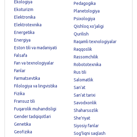
Ekologiya
Pedagogika
Ekoturizm
Planetologiya
Elektronika
Psixologiya
Elektrotexnika
Qishloq xo'jaligi
Energetika
Qurilish
Energiya
Raqamli texnologiyalar
Eston tili va madaniyati
Raqqoslik
Falsafa
Rassomchilik
Fan va texnologiyalar
Robototexnika
Fanlar
Rus tili
Farmatsevtika
Salomatlik
Filologiya va lingvistika
San'at
Fizika
San'at tarixi
Fransuz tili
Savodxonlik
Fuqarolik muhandisligi
Shaharsozlik
Gender tadqiqotlari
She'riyat
Genetika
Siyosiy fanlar
Geofizika
Sog'liqni saqlash