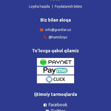
Loyiha haqida
Foydalanish bitimi
Biz bilan aloqa
info@grantlar.uz
@hamidziyo
To'lovga qabul qilamiz
Ijtimoiy tarmoqlarda
Facebook
Twitter