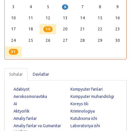
3
4
5
7
8
9
6
10
11
12
13
14
15
16
17
18
20
21
22
23
19
24
25
26
27
28
29
30
31
Sohalar
Davlatlar
Adabiyot
Kompyuter fanlari
Aerokosmonavtika
Kompyuter muhandisligi
AI
Koreys tili
Aktyorlik
Kriminologiya
Amaliy fanlar
Kutubxona ishi
Amaliy fanlar va Gumanitar
Laboratoriya ishi