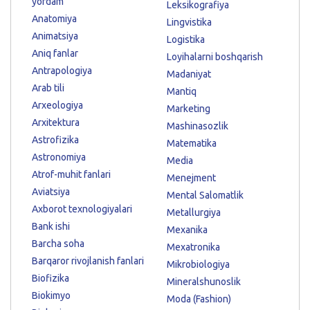
yordam
Leksikografiya
Anatomiya
Lingvistika
Animatsiya
Logistika
Aniq fanlar
Loyihalarni boshqarish
Antrapologiya
Madaniyat
Arab tili
Mantiq
Arxeologiya
Marketing
Arxitektura
Mashinasozlik
Astrofizika
Matematika
Astronomiya
Media
Atrof-muhit fanlari
Menejment
Aviatsiya
Mental Salomatlik
Axborot texnologiyalari
Metallurgiya
Bank ishi
Mexanika
Barcha soha
Mexatronika
Barqaror rivojlanish fanlari
Mikrobiologiya
Biofizika
Mineralshunoslik
Biokimyo
Moda (Fashion)