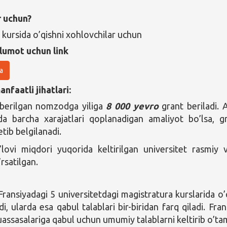
r uchun?
 kursida o’qishni xohlovchilar uchun
lumot uchun link
a
nfaatli jihatlari:
 berilgan nomzodga yiliga
8 000 yevro
grant beriladi. 
da barcha xarajatlari qoplanadigan amaliyot bo’lsa, g
tib belgilanadi.
lovi miqdori yuqorida keltirilgan universitet rasmiy 
’rsatilgan.
Fransiyadagi 5 universitetdagi magistratura kurslarida o’
i, ularda esa qabul talablari bir-biridan farq qiladi. Fran
uassasalariga qabul uchun umumiy talablarni keltirib o’ta