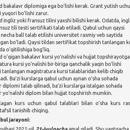
bakalavr diplomiga ega bo’lishi kerak. Grant yutish uch
 yuqori bo’lishi zarur.
ngliz yoki fransuz tilini yaxshi bilishi kerak. Odatda, ingl
nsuz tili testi sertifikati talab etiladi. Qabul uchun qaysi
necha ball talab etilishi universitet rasmiy veb saytida
lgan bo’ladi. Qaysi tildan sertifikat topshirish tanlangan k
lda o’qitilishiga bog’liq.
o’qigan bakalavr kursi yo’nalishi va hujjat topshirayotg
tura kursi yo’nalishi bir-biriga qanchalik yaqin bo’lishi
i tanlangan magistratura kursi talablaridan kelib chiqib
nadi. Ba’zi kurslarga qabul uchun aynan o’sha sohada
 diplomi talab qilinadi, ba’zi kurslarga istalgan sohada
r yo’nalishi diplom bilan hujjat topshirish mumkin.
nlagan kurs uchun qabul talablari bilan o’sha kurs ra
tafsil tanishib chiqing.
bul jarayoni:
oyihasi 2021-yil
21-iyulgacha
amal qiladi. Shu vaqtgacha 