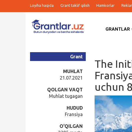
Loyiha haqida
Grant taklif qilish
Hamkorlar
Rekla
GRANTLAR
Grantlar
Tanlovlar
Grant
The Init
Ishlar
MUHLAT
Fransiy
21.07.2021
uchun 8
Kurslar
QOLGAN VAQT
Muhlat tugagan
Blog
HUDUD
Fransiya
Yana
O'QILGAN