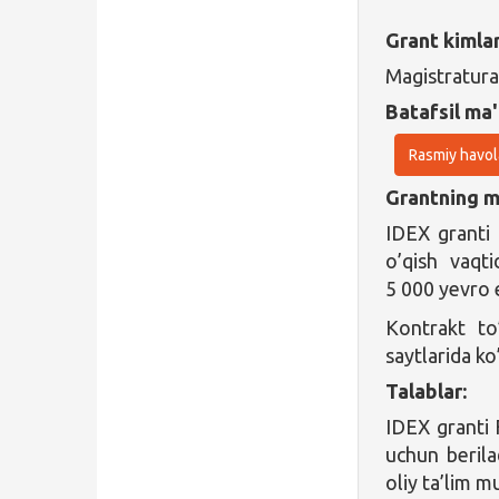
Grant kimla
Magistratura
Batafsil ma'
Rasmiy havol
Grantning ma
IDEX granti
o’qish vaqti
5 000 yevro e
Kontrakt to’
saytlarida ko
Talablar:
IDEX granti 
uchun berilad
oliy ta’lim m