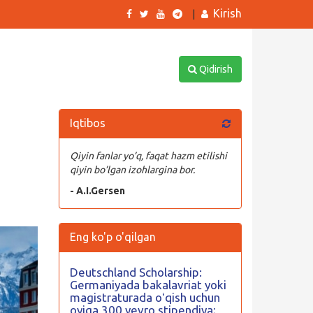
Kirish
|
Qidirish
Iqtibos
Qiyin fanlar yo’q, faqat hazm etilishi
qiyin bo’lgan izohlargina bor.
- A.I.Gersen
Eng ko'p o'qilgan
Deutschland Scholarship:
Germaniyada bakalavriat yoki
magistraturada oʻqish uchun
oyiga 300 yevro stipendiya;