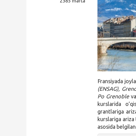
2385 marta
Qidirish
Kirish
Fransiyada joy
(ENSAG), Greno
Po Grenoble
v
kurslarida o’q
grantlariga ari
kurslariga ariz
asosida belgilan