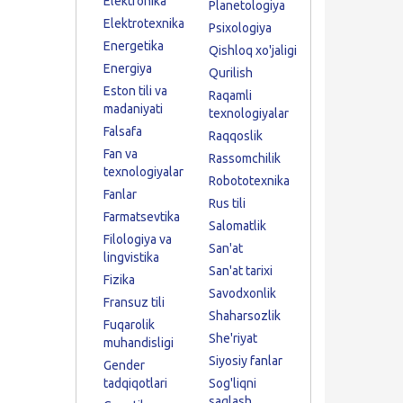
Elektronika
Planetologiya
Elektrotexnika
Psixologiya
Energetika
Qishloq xo'jaligi
Energiya
Qurilish
Eston tili va
Raqamli
madaniyati
texnologiyalar
Falsafa
Raqqoslik
Fan va
Rassomchilik
texnologiyalar
Robototexnika
Fanlar
Rus tili
Farmatsevtika
Salomatlik
Filologiya va
San'at
lingvistika
San'at tarixi
Fizika
Savodxonlik
Fransuz tili
Shaharsozlik
Fuqarolik
She'riyat
muhandisligi
Siyosiy fanlar
Gender
tadqiqotlari
Sog'liqni
saqlash