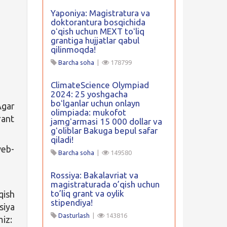
Yaponiya: Magistratura va
doktorantura bosqichida
oʻqish uchun MEXT toʻliq
grantiga hujjatlar qabul
qilinmoqda!
Barcha soha
|
178799
ClimateScience Olympiad
2024: 25 yoshgacha
boʻlganlar uchun onlayn
Agar
olimpiada: mukofot
rant
jamgʻarmasi 15 000 dollar va
gʻoliblar Bakuga bepul safar
qiladi!
veb-
Barcha soha
|
149580
Rossiya: Bakalavriat va
magistraturada o’qish uchun
to’liq grant va oylik
qish
stipendiya!
siya
Dasturlash
|
143816
miz: