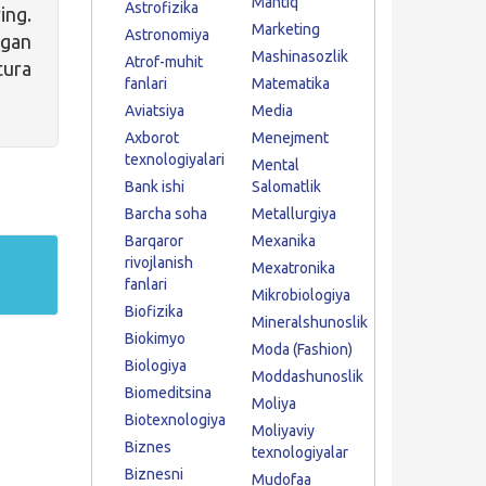
Mantiq
Astrofizika
ing.
Marketing
Astronomiya
gan
Mashinasozlik
Atrof-muhit
tura
fanlari
Matematika
Aviatsiya
Media
Axborot
Menejment
texnologiyalari
Mental
Bank ishi
Salomatlik
Barcha soha
Metallurgiya
Barqaror
Mexanika
rivojlanish
Mexatronika
fanlari
Mikrobiologiya
Biofizika
Mineralshunoslik
Biokimyo
Moda (Fashion)
Biologiya
Moddashunoslik
Biomeditsina
Moliya
Biotexnologiya
Moliyaviy
Biznes
texnologiyalar
Biznesni
Mudofaa