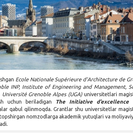
lashgan
Ecole Nationale Supérieure d’Architecture de G
ble INP, Institute of Engineering and Management, S
a
Université Grenoble Alpes (UGA)
universitetlari magis
ish uchun beriladigan
The Initiative d’excellence 
zalar qabul qilinmoqda. Grantlar shu universitetlar magis
a topshirgan nomzodlarga akademik yutuqlari va moliyaviy
adi.