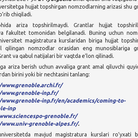
versitetga hujjat topshirgan nomzodlarning arizasi shu g
rib chiqiladi.
hida ariza topshirilmaydi. Grantlar hujjat topshiri
 va fakultet tomonidan belgilanadi. Buning uchun no
iversitet magistratura kurslaridan biriga hujjat topshir
l qilingan nomzodlar orasidan eng munosiblariga g
Grant va qabul natijalari bir vaqtda e’lon qilinadi.
ga ariza berish uchun avvaliga grant amal qiluvchi quyi
rdan birini yoki bir nechtasini tanlang:
/www.grenoble.archi.fr/
//www.grenoble-inp.fr/
//www.grenoble-inp.fr/en/academics/coming-to-
le-inp
/www.sciencespo-grenoble.fr/
//www.univ-grenoble-alpes.fr/
.
niversitetda mavjud magistratura kurslari ro’yxati b