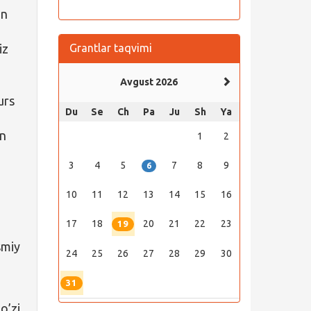
un
iz
Grantlar taqvimi
Avgust 2026
urs
Du
Se
Ch
Pa
Ju
Sh
Ya
an
1
2
3
4
5
7
8
9
6
10
11
12
13
14
15
16
17
18
20
21
22
23
19
smiy
24
25
26
27
28
29
30
31
o’zi