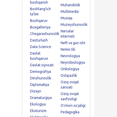
boshqarish
Muhandislik
Boshlang'ich
Multimedia
ta'lim
Musiqa
Boshqaruv
Muzeyshunoslik
Buxgalteriya
Narsalar
Chegarashunoslik
interneti
Dasturlash
Neft va gaz ishi
Data Science
Nemis tili
Davlat
Nevrologiya
boshqaruvi
Neyrobiologiya
Davlat siyosati
Onkologiya
Demografiya
Oshpazlik
Dinshunoslik
Oziq-ovqat
Diplomatiya
sanoati
Dizayn
Oziq-ovqat
Dramaturgiya
xavfsizligi
Ekologiya
Oʻrmon xoʻjaligi
Ekoturizm
Pedagogika