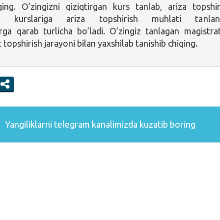
qing. O’zingizni qiziqtirgan kurs tanlab, ariza topshir
ra kurslariga ariza topshirish muhlati tanlan
arga qarab turlicha bo’ladi. O’zingiz tanlagan magistra
t topshirish jarayoni bilan yaxshilab tanishib chiqing.
Yangiliklarni
telegram
kanalimizda kuzatib boring