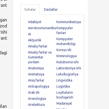
rant
Sohalar
Davlatlar
lgan
Adabiyot
Kommunikatsiya
mzod
Aerokosmonavtika
Kompyuter
ishi
fanlari
AI
rant
Kompyuter
Aktyorlik
muhandisligi
Amaliy fanlar
Koreys tili
dagi
Amaliy fanlar va
Kriminologiya
Gumanitar
yordam
Kutubxona ishi
Anatomiya
Laboratoriya ishi
Animatsiya
Leksikografiya
Aniq fanlar
Lingvistika
Antrapologiya
Logistika
Arab tili
Loyihalarni
boshqarish
Arxeologiya
Madaniyat
Arxitektura
ilan