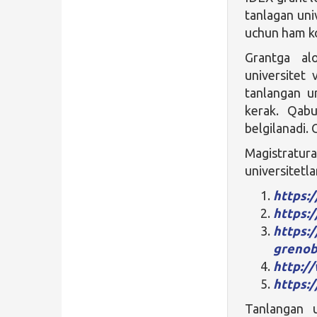
tanlagan uni
uchun ham ko’
Grantga alo
universitet
tanlangan un
kerak. Qabu
belgilanadi. 
Magistratura
universitetla
https:/
https:
https:
grenob
http:/
https:
Tanlangan u