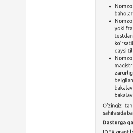
Nomzod 
baholari
Nomzod i
yoki fra
testdan 
ko’rsati
qaysi ti
Nomzod 
magistra
zarurlig
belgila
bakalavr
bakalav
O’zingiz ta
sahifasida ba
Dasturga qa
IDEX grant l