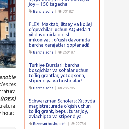
joy – 150 tagacha!
Barcha soha
|
301821
FLEX: Maktab, litsey va kollej
oʻquvchilari uchun AQSHda 1
yil davomida oʻqish
imkoniyati; oʻqish davomida
barcha xarajatlar qoplanadi!
Barcha soha
|
269187
Turkiye Burslari: barcha
bosqichlar va sohalar uchun
to’liq grantlar, yotoqxona,
renoble
stipendiya va boshqalar!
ciences
Barcha soha
|
235785
tratura
(IDEX)
Schwarzman Scholars: Xitoyda
tratura
magistraturada oʻqish uchun
toʻliq grant, bepul turar joy,
 holati
aviachipta va stipendiya!
Biznesni boshqarish
|
227341