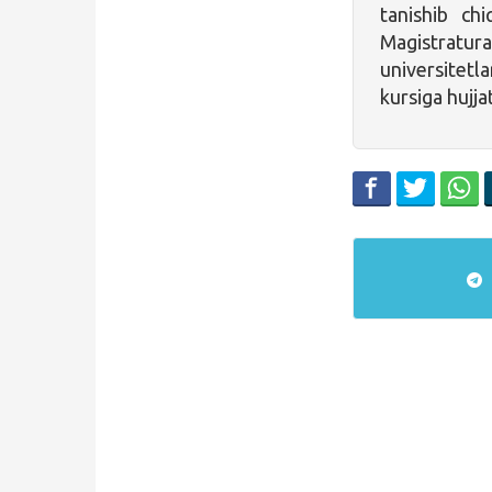
tanishib chi
Magistratu
universitetl
kursiga hujja