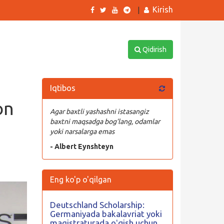
Kirish
|
Qidirish
Iqtibos
on
Agar baxtli yashashni istasangiz
baxtni maqsadga bog’lang, odamlar
yoki narsalarga emas
- Albert Eynshteyn
Eng ko'p o'qilgan
Deutschland Scholarship:
Germaniyada bakalavriat yoki
magistraturada oʻqish uchun