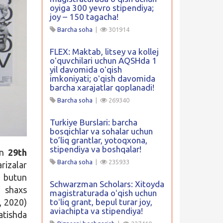
oyiga 300 yevro stipendiya;
joy – 150 tagacha!
Barcha soha
|
301914
FLEX: Maktab, litsey va kollej
oʻquvchilari uchun AQSHda 1
yil davomida oʻqish
imkoniyati; oʻqish davomida
barcha xarajatlar qoplanadi!
Barcha soha
|
269340
Turkiye Burslari: barcha
bosqichlar va sohalar uchun
to’liq grantlar, yotoqxona,
stipendiya va boshqalar!
n
29th
Barcha soha
|
235933
rizalar
r butun
Schwarzman Scholars: Xitoyda
k shaxs
magistraturada oʻqish uchun
, 2020)
toʻliq grant, bepul turar joy,
aviachipta va stipendiya!
atishda