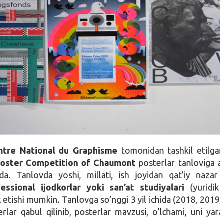
ntre National du Graphisme
tomonidan tashkil etilga
 Poster Competition of Chaumont
posterlar tanloviga a
da. Tanlovda yoshi, millati, ish joyidan qat’iy naza
fessional ijodkorlar yoki san’at studiyalari
(yuridi
ok etishi mumkin.
Tanlovga so’nggi 3 yil ichida (2018, 2019
erlar qabul qilinib, posterlar mavzusi, o’lchami, uni yar