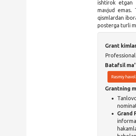
ishtirok etgan
mavjud emas. 
qismlardan ibora
posterga turli m
Grant kimla
Professional
Batafsil ma'
Rasmiy havol
Grantning ma
Tanlovd
nominat
Grand P
informat
hakamla
baholan