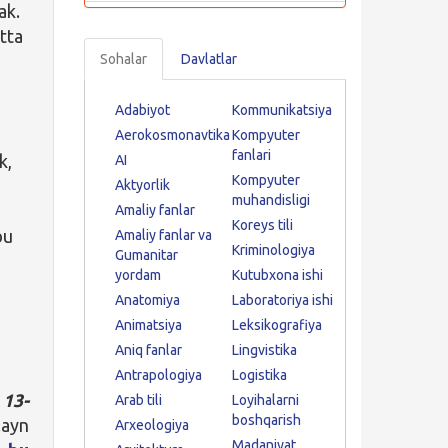
ak.
tta
Sohalar
Davlatlar
r
Adabiyot
Kommunikatsiya
Aerokosmonavtika
Kompyuter
fanlari
k,
AI
Kompyuter
Aktyorlik
muhandisligi
Amaliy fanlar
Koreys tili
bu
Amaliy fanlar va
Kriminologiya
Gumanitar
yordam
Kutubxona ishi
Anatomiya
Laboratoriya ishi
Animatsiya
Leksikografiya
Aniq fanlar
Lingvistika
Antrapologiya
Logistika
l
13-
Arab tili
Loyihalarni
boshqarish
layn
Arxeologiya
Madaniyat