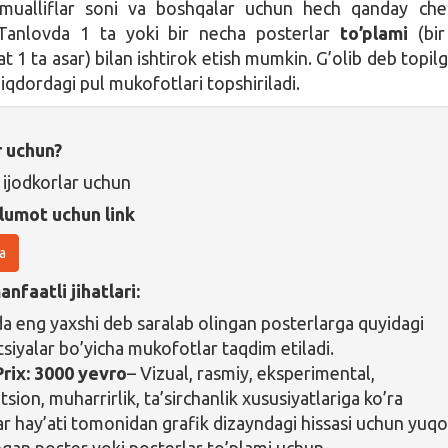
 mualliflar soni va boshqalar uchun hech qanday che
Tanlovda 1 ta yoki bir necha posterlar
to’plami
(bir
t 1 ta asar) bilan ishtirok etish mumkin. G’olib deb topilg
iqdordagi pul mukofotlari topshiriladi.
r uchun?
 ijodkorlar uchun
lumot uchun link
a
nfaatli jihatlari:
a eng yaxshi deb saralab olingan posterlarga quyidagi
siyalar bo’yicha mukofotlar taqdim etiladi.
rix:
3000 yevro
– Vizual, rasmiy, eksperimental,
sion, muharrirlik, ta’sirchanlik xususiyatlariga ko’ra
r hay’ati tomonidan grafik dizayndagi hissasi uchun yuqo
gan poster yoki posterlar to’plami uchun