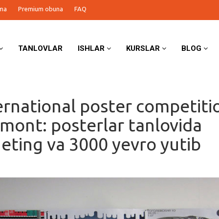
ma
Premium obuna
FAQ
TANLOVLAR
ISHLAR
KURSLAR
BLOG
ernational poster competiti
mont: posterlar tanlovida
 eting va 3000 yevro yutib