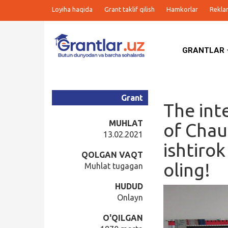
Loyiha haqida
Grant taklif qilish
Hamkorlar
Rekla
GRANTLAR
Grantlar
Tanlovlar
Grant
The int
Ishlar
MUHLAT
of Chau
13.02.2021
ishtirok
Kurslar
QOLGAN VAQT
oling!
Muhlat tugagan
Blog
HUDUD
Onlayn
Yana
O'QILGAN