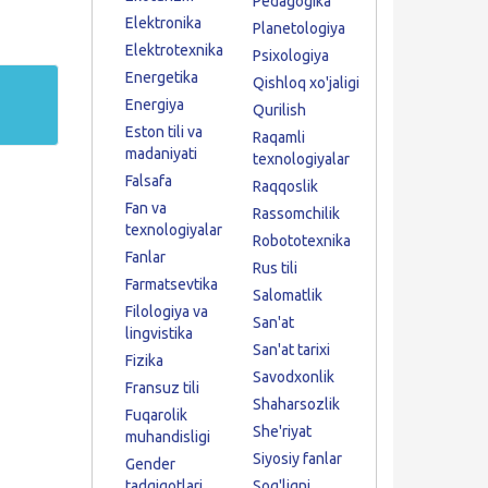
Pedagogika
Elektronika
Planetologiya
Elektrotexnika
Psixologiya
Energetika
Qishloq xo'jaligi
Energiya
Qurilish
Eston tili va
Raqamli
madaniyati
texnologiyalar
Falsafa
Raqqoslik
Fan va
Rassomchilik
texnologiyalar
Robototexnika
Fanlar
Rus tili
Farmatsevtika
Salomatlik
Filologiya va
San'at
lingvistika
San'at tarixi
Fizika
Savodxonlik
Fransuz tili
Shaharsozlik
Fuqarolik
She'riyat
muhandisligi
Siyosiy fanlar
Gender
tadqiqotlari
Sog'liqni