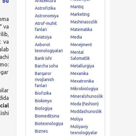
i
bu
Arxitektura
Mantiq
Astrofizika
Marketing
Astronomiya
noma
Mashinasozlik
Atrof-muhit
”
va
fanlari
Matematika
lib,
Aviatsiya
Media
t va
Axborot
Menejment
alab
texnologiyalari
Mental
achi
Bank ishi
Salomatlik
mmo:
Barcha soha
Metallurgiya
bgar
Barqaror
Mexanika
rivojlanish
Mexatronika
fanlari
Mikrobiologiya
ilar
Biofizika
Mineralshunoslik
dida
Biokimyo
Moda (Fashion)
cial
Biologiya
Moddashunoslik
ishi
Biomeditsina
Moliya
Biotexnologiya
Moliyaviy
Biznes
texnologiyalar