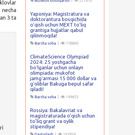
Biznesni boshqarish
|
227410
klovlar
 necha
Yaponiya: Magistratura va
an 3 ta
doktorantura bosqichida
oʻqish uchun MEXT toʻliq
grantiga hujjatlar qabul
qilinmoqda!
Barcha soha
|
178860
ClimateScience Olympiad
2024: 25 yoshgacha
boʻlganlar uchun onlayn
olimpiada: mukofot
jamgʻarmasi 15 000 dollar va
gʻoliblar Bakuga bepul safar
qiladi!
Barcha soha
|
149653
Rossiya: Bakalavriat va
magistraturada o’qish uchun
to’liq grant va oylik
stipendiya!
ri
Dasturlash
|
143858