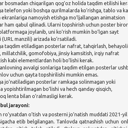
ar bosmadan chiqarilgan qog’oz holida taqdim etilishi ker
a telefon yoki boshqa qurilmalarda ko’rishga, tablo va ka
 ekranlariga namoyish etishga mo’ljallangan animatsion
ar ham qabul qilinadi. Ularni topshirish uchun poster biro
platformaga joylanib, uni ko’rish mumkin bo’lgan sayt
 (URL manzili) arizada ko’rsatiladi.
a taqdim etiladigan posterlar nafrat, tahqirlash, behayoli
k, millatchilik, gomofobiya, jinsiy kamsitish, irqiy nafrat
ish kabi elementlardan holi bo’lishi kerak.
anlovning avvalgi sonlariga taqdim etilgan posterlar ush
anlov uchun qayta topshirilishi mumkin emas.
a jo’natiladigan posterlar ramkaga solinmagan yoki
a yopishtirilmagan bo’lishi va hech qanday qisqich,
oq lenta bilan o’ralmasligi kerak.
bul jarayoni:
 ro’yxatdan o’tish va posterni jo’natish muddati 2021-yi
igacha etib belgilangan. Tanlovda qatnashish uchun on