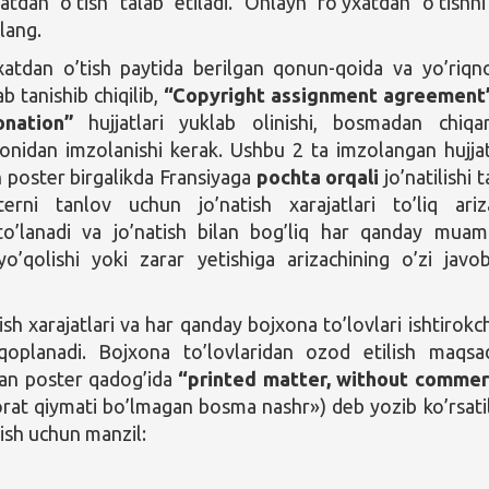
atdan o’tish talab etiladi. Onlayn ro’yxatdan o’tishn
lang.
xatdan o’tish paytida berilgan qonun-qoida va yo’riq
ab tanishib chiqilib,
“Copyright assignment agreement
nation”
hujjatlari yuklab olinishi, bosmadan chiqari
onidan imzolanishi kerak. Ushbu 2 ta imzolangan hujja
 poster birgalikda Fransiyaga
pochta orqali
jo’natilishi t
sterni tanlov uchun jo’natish xarajatlari to’liq ariz
o’lanadi va jo’natish bilan bog’liq har qanday mua
o’qolishi yoki zarar yetishiga arizachining o’zi javo
sh xarajatlari va har qanday bojxona to’lovlari ishtirokch
oplanadi. Bojxona to’lovlaridan ozod etilish maqsa
gan poster qadog’ida
“printed matter, without commer
orat qiymati bo’lmagan bosma nashr») deb yozib ko’rsatil
tish uchun manzil: