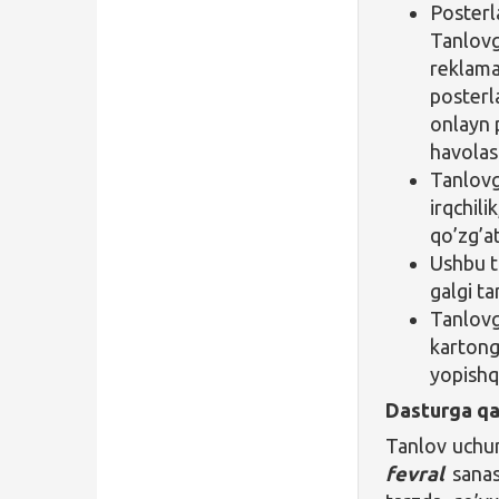
Posterl
Tanlovg
reklama
posterl
onlayn 
havolasi
Tanlovg
irqchili
qo’zg’at
Ushbu t
galgi t
Tanlovg
kartong
yopishq
Dasturga qa
Tanlov uchun
fevral
sanas