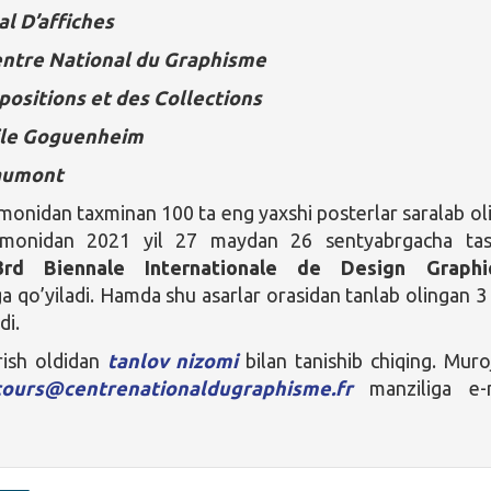
al D’affiches
entre National du Graphisme
positions et des Collections
mile Goguenheim
aumont
onidan taxminan 100 ta eng yaxshi posterlar saralab oli
omonidan 2021 yil 27 maydan 26 sentyabrgacha tas
3rd Biennale Internationale de Design Graphi
a qo’yiladi. Hamda shu asarlar orasidan tanlab olingan 3 
di.
rish oldidan
tanlov nizomi
bilan tanishib chiqing. Muro
cours@centrenationaldugraphisme.fr
manziliga e-m