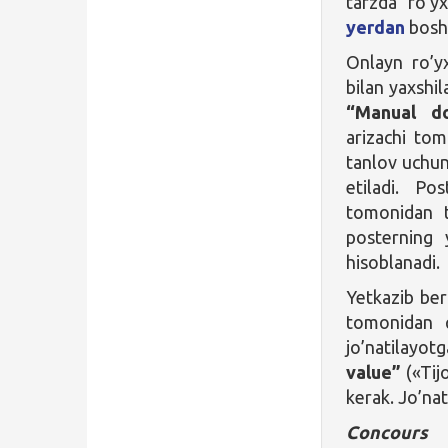
tarzda ro’yx
yerdan
bosh
Onlayn ro’y
bilan yaxshil
“Manual do
arizachi tom
tanlov uchun
etiladi. Po
tomonidan t
posterning y
hisoblanadi.
Yetkazib beri
tomonidan q
jo’natilayot
value”
(«Tij
kerak. Jo’na
Concours