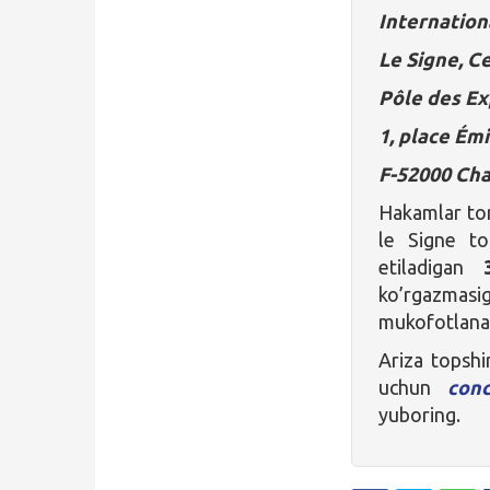
Internation
Le Signe, C
Pôle des Ex
1, place É
F-52000 Ch
Hakamlar tom
le Signe t
etiladigan
ko’rgazmasig
mukofotlana
Ariza topshi
uchun
con
yuboring.