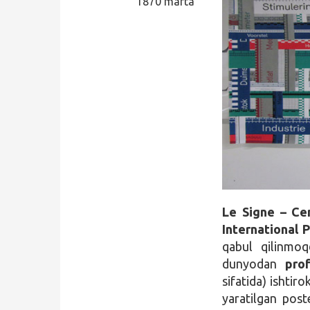
1870 marta
Qidirish
Kirish
Le Signe – Ce
International
qabul qilinmoq
dunyodan
pro
sifatida) ishtir
yaratilgan post