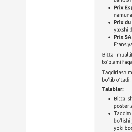
Prix Es
namunal
Prix du
yaxshi 
Prix SA
Fransiya
Bitta muall
to’plami faq
Taqdirlash m
bo’lib o’tadi.
Talablar:
Bitta is
posterl
Taqdim 
bo’lishi
yoki bo