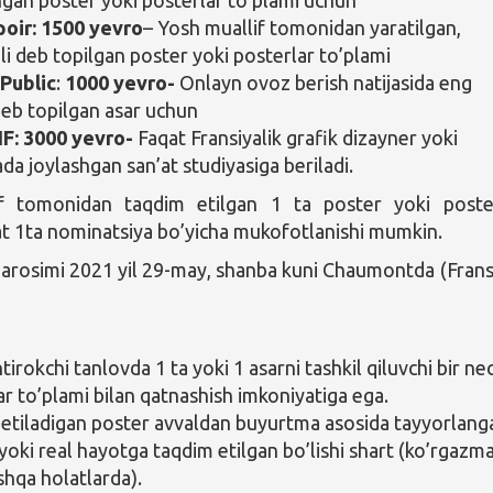
poir:
1500 yevro
– Yosh muallif tomonidan yaratilgan,
i deb topilgan poster yoki posterlar to’plami
 Public
:
1000 yevro-
Onlayn ovoz berish natijasida eng
deb topilgan asar
uchun
IF:
3000 yevro-
Faqat Fransiyalik grafik dizayner yoki
da joylashgan san’at studiyasiga beriladi.
if tomonidan taqdim etilgan 1 ta poster yoki poste
at 1ta nominatsiya bo’yicha mukofotlanishi mumkin.
arosimi 2021 yil 29-may, shanba kuni Chaumontda (Frans
htirokchi tanlovda 1 ta yoki 1 asarni tashkil qiluvchi bir ne
ar to’plami bilan qatnashish imkoniyatiga ega.
etiladigan poster avvaldan buyurtma asosida tayyorlang
 yoki real hayotga taqdim etilgan bo’lishi shart (ko’rgazm
shqa holatlarda).