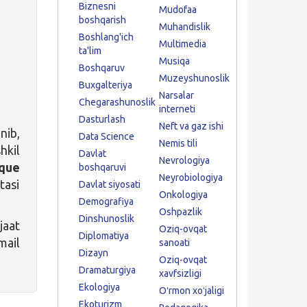
Biznesni
Mudofaa
boshqarish
Muhandislik
Boshlang'ich
Multimedia
ta'lim
Musiqa
Boshqaruv
Muzeyshunoslik
Buxgalteriya
Narsalar
Chegarashunoslik
interneti
Dasturlash
Neft va gaz ishi
nib,
Data Science
Nemis tili
hkil
Davlat
Nevrologiya
que
boshqaruvi
Neyrobiologiya
tasi
Davlat siyosati
Onkologiya
Demografiya
Oshpazlik
Dinshunoslik
jaat
Oziq-ovqat
Diplomatiya
ail
sanoati
Dizayn
Oziq-ovqat
Dramaturgiya
xavfsizligi
Ekologiya
Oʻrmon xoʻjaligi
Ekoturizm