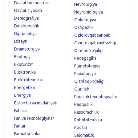
Davlat boshqaruvi
Nevrologiya
Davlat siyosati
Neyrobiologiya
Demografiya
Onkologiya
Dinshunoslik
Oshpazlik
Diplomatiya
Oziq-ovqat sanoati
Dizayn
Oziq-ovqat xavfsizligi
Dramaturgiya
Oʻrmon xoʻjaligi
Ekologiya
Pedagogika
Ekoturizm
Planetologiya
Elektronika
Psixologiya
Elektrotexnika
Qishloq xo'jaligi
Energetika
Qurilish
Energiya
Raqamli texnologiyalar
Eston tili va madaniyati
Raqqoslik
Falsafa
Rassomchilik
Fan va texnologiyalar
Robototexnika
Fanlar
Rus tili
Farmatsevtika
Salomatlik