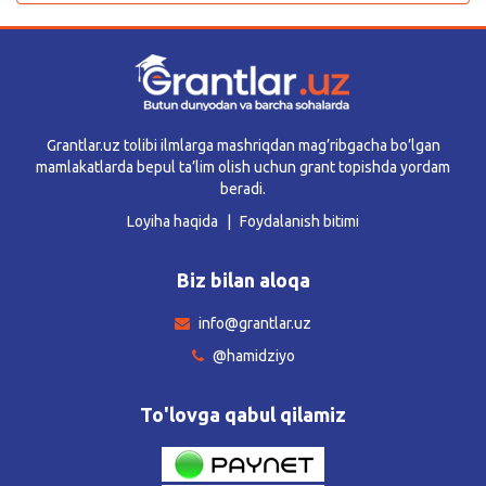
Grantlar.uz tolibi ilmlarga mashriqdan mag’ribgacha bo’lgan
mamlakatlarda bepul ta’lim olish uchun grant topishda yordam
beradi.
Loyiha haqida
Foydalanish bitimi
Biz bilan aloqa
info@grantlar.uz
@hamidziyo
To'lovga qabul qilamiz