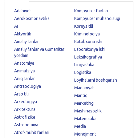
Adabiyot
Kompyuter fanlari
Aerokosmonavtika
Kompyuter muhandisligi
AI
Koreys tili
Aktyorlik
Kriminologiya
Amaliy fanlar
Kutubxona ishi
Amaliy fanlar va Gumanitar
Laboratoriya ishi
yordam
Leksikografiya
Anatomiya
Lingvistika
Animatsiya
Logistika
Aniq fanlar
Loyihalarni boshqarish
Antrapologiya
Madaniyat
Arab tili
Mantiq
Arxeologiya
Marketing
Arxitektura
Mashinasozlik
Astrofizika
Matematika
Astronomiya
Media
Atrof-muhit fanlari
Menejment