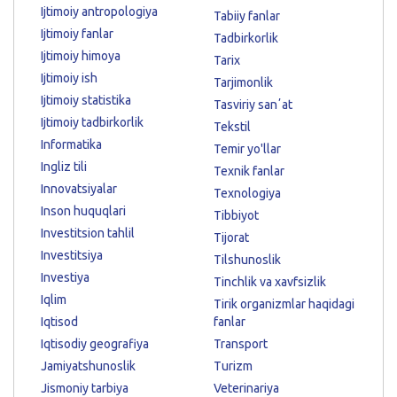
Ijtimoiy antropologiya
Tabiiy fanlar
Ijtimoiy fanlar
Tadbirkorlik
Ijtimoiy himoya
Tarix
Ijtimoiy ish
Tarjimonlik
Ijtimoiy statistika
Tasviriy sanʼat
Ijtimoiy tadbirkorlik
Tekstil
Informatika
Temir yo'llar
Ingliz tili
Texnik fanlar
Innovatsiyalar
Texnologiya
Inson huquqlari
Tibbiyot
Investitsion tahlil
Tijorat
Investitsiya
Tilshunoslik
Investiya
Tinchlik va xavfsizlik
Iqlim
Tirik organizmlar haqidagi
Iqtisod
fanlar
Iqtisodiy geografiya
Transport
Jamiyatshunoslik
Turizm
Jismoniy tarbiya
Veterinariya