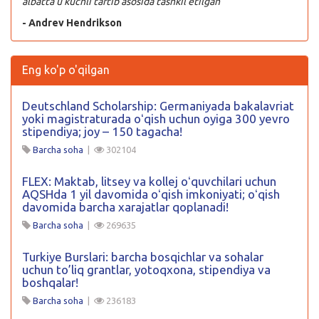
albatta u kuchli tartib asosida tashkil etilgan
- Andrev Hendrikson
Eng ko'p o'qilgan
Deutschland Scholarship: Germaniyada bakalavriat
yoki magistraturada oʻqish uchun oyiga 300 yevro
stipendiya; joy – 150 tagacha!
Barcha soha
|
302104
FLEX: Maktab, litsey va kollej oʻquvchilari uchun
AQSHda 1 yil davomida oʻqish imkoniyati; oʻqish
davomida barcha xarajatlar qoplanadi!
Barcha soha
|
269635
Turkiye Burslari: barcha bosqichlar va sohalar
uchun to’liq grantlar, yotoqxona, stipendiya va
boshqalar!
Barcha soha
|
236183