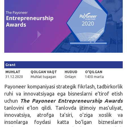
Kirish
Grant
MUHLAT
QOLGAN VAQT
HUDUD
O'QILGAN
31.12.2020
Muhlat tugagan
Onlayn
1430 marta
Payoneer kompaniyasi strategik fikrlash, tadbirkorlik
ruhi va innovatsiyaga ega bisneslarni e’tirof etish
uchun
The Payoneer Entrepreneurship Awards
tanlovini e’lon qildi. Tanlovda ijtimoiy mas’uliyat,
innovatsiya, atrofga ta’siri, o’ziga xoslik va
insonlarga foydasi katta bo’lgan bizneslarni