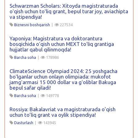
Schwarzman Scholars: Xitoyda magistraturada
oʻqish uchun toʻliq grant, bepul turar joy, aviachipta
va stipendiya!
Biznesni boshqarish
|
227534
Yaponiya: Magistratura va doktorantura
bosqichida oʻqish uchun MEXT toʻliq grantiga
hujjatlar qabul qilinmoqda!
Barcha soha
|
178986
ClimateScience Olympiad 2024: 25 yoshgacha
boʻlganlar uchun onlayn olimpiada: mukofot
jamgʻarmasi 15 000 dollar va gʻoliblar Bakuga
bepul safar qiladi!
Barcha soha
|
149778
Rossiya: Bakalavriat va magistraturada o’qish
uchun to’liq grant va oylik stipendiya!
Dasturlash
|
143945