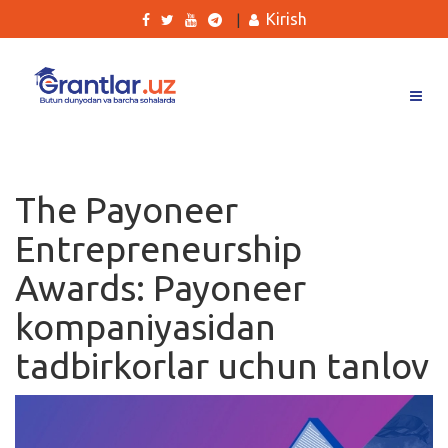
Kirish
|
Grantlar
Tanlovlar
The Payoneer
Ishlar
Entrepreneurship
Kurslar
Awards: Payoneer
Blog
kompaniyasidan
Yana
tadbirkorlar uchun tanlov
Qidirish