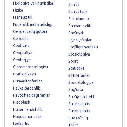
Filologiya va lingvistika
San'at
Fizika
San'at tarixi
Fransuz tili
Savodxonlik
Fuqarolik muhandisligi
Shaharsozlik
Gender tadqiqotlari
She'riyat
Genetika
Siyosiy fanlar
Geofizika
Sog'liqni saqlash
Geografiya
Sotsiologiya
Geologiya
Sport
Gidrometeorologiya
Statistika
Grafik dizayn
STEM fanlari
Gumanitar fanlar
Stomatologiya
Haykaltaroshlik
Sug'urta
Hayot haqidagi fanlar
Sun'iy intellekt
Hisoblash
Suratkashlik
Hunarmandchilik
Suratkashlik
Huquqshunoslik
Suv xo'jaligi
Ijodkorlik
Ta'lim