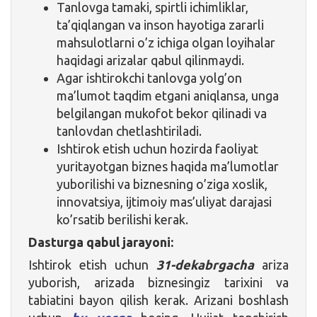
Tanlovga tamaki, spirtli ichimliklar,
ta’qiqlangan va inson hayotiga zararli
mahsulotlarni o’z ichiga olgan loyihalar
haqidagi arizalar qabul qilinmaydi.
Agar ishtirokchi tanlovga yolg’on
ma’lumot taqdim etgani aniqlansa, unga
belgilangan mukofot bekor qilinadi va
tanlovdan chetlashtiriladi.
Ishtirok etish uchun hozirda faoliyat
yuritayotgan biznes haqida ma’lumotlar
yuborilishi va biznesning o’ziga xoslik,
innovatsiya, ijtimoiy mas’uliyat darajasi
ko’rsatib berilishi kerak.
Dasturga qabul jarayoni:
Ishtirok etish uchun
31-dekabrgacha
ariza
yuborish, arizada biznesingiz tarixini va
tabiatini bayon qilish kerak. Arizani boshlash