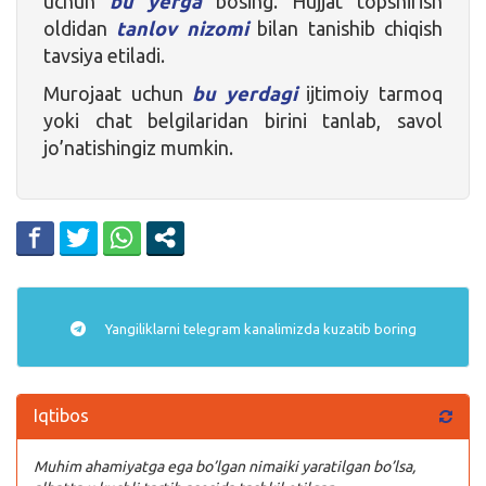
uchun
bu yerga
bosing. Hujjat topshirish
oldidan
tanlov nizomi
bilan tanishib chiqish
tavsiya etiladi.
Murojaat uchun
bu yerdagi
ijtimoiy tarmoq
yoki chat belgilaridan birini tanlab, savol
jo’natishingiz mumkin.
Yangiliklarni
telegram
kanalimizda kuzatib boring
Iqtibos
Muhim ahamiyatga ega bo’lgan nimaiki yaratilgan bo’lsa,