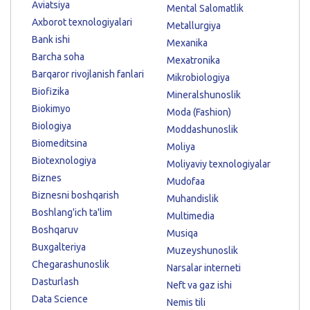
Aviatsiya
Mental Salomatlik
Axborot texnologiyalari
Metallurgiya
Bank ishi
Mexanika
Barcha soha
Mexatronika
Barqaror rivojlanish fanlari
Mikrobiologiya
Biofizika
Mineralshunoslik
Biokimyo
Moda (Fashion)
Biologiya
Moddashunoslik
Biomeditsina
Moliya
Biotexnologiya
Moliyaviy texnologiyalar
Biznes
Mudofaa
Biznesni boshqarish
Muhandislik
Boshlang'ich ta'lim
Multimedia
Boshqaruv
Musiqa
Buxgalteriya
Muzeyshunoslik
Chegarashunoslik
Narsalar interneti
Dasturlash
Neft va gaz ishi
Data Science
Nemis tili