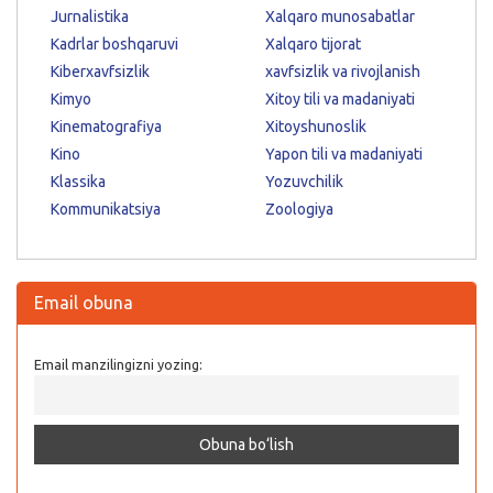
Jurnalistika
Xalqaro munosabatlar
Kadrlar boshqaruvi
Xalqaro tijorat
Kiberxavfsizlik
xavfsizlik va rivojlanish
Kimyo
Xitoy tili va madaniyati
Kinematografiya
Xitoyshunoslik
Kino
Yapon tili va madaniyati
Klassika
Yozuvchilik
Kommunikatsiya
Zoologiya
Email obuna
Email manzilingizni yozing: