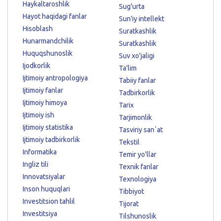
Haykaltaroshlik
Sug'urta
Hayot haqidagi fanlar
Sun'iy intellekt
Hisoblash
Suratkashlik
Hunarmandchilik
Suratkashlik
Huquqshunoslik
Suv xo'jaligi
Ijodkorlik
Ta'lim
Ijtimoiy antropologiya
Tabiiy fanlar
Ijtimoiy fanlar
Tadbirkorlik
Ijtimoiy himoya
Tarix
Ijtimoiy ish
Tarjimonlik
Ijtimoiy statistika
Tasviriy sanʼat
Ijtimoiy tadbirkorlik
Tekstil
Informatika
Temir yo'llar
Ingliz tili
Texnik fanlar
Innovatsiyalar
Texnologiya
Inson huquqlari
Tibbiyot
Investitsion tahlil
Tijorat
Investitsiya
Tilshunoslik