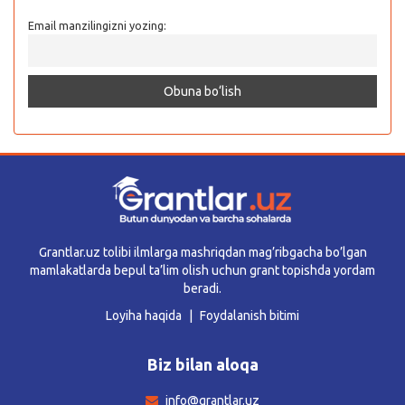
Email manzilingizni yozing:
Grantlar.uz tolibi ilmlarga mashriqdan mag’ribgacha bo’lgan
mamlakatlarda bepul ta’lim olish uchun grant topishda yordam
beradi.
Loyiha haqida
Foydalanish bitimi
Biz bilan aloqa
info@grantlar.uz