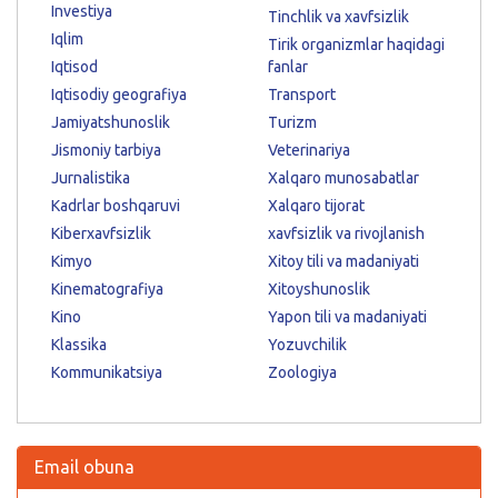
Investiya
Tinchlik va xavfsizlik
Iqlim
Tirik organizmlar haqidagi
Iqtisod
fanlar
Iqtisodiy geografiya
Transport
Jamiyatshunoslik
Turizm
Jismoniy tarbiya
Veterinariya
Jurnalistika
Xalqaro munosabatlar
Kadrlar boshqaruvi
Xalqaro tijorat
Kiberxavfsizlik
xavfsizlik va rivojlanish
Kimyo
Xitoy tili va madaniyati
Kinematografiya
Xitoyshunoslik
Kino
Yapon tili va madaniyati
Klassika
Yozuvchilik
Kommunikatsiya
Zoologiya
Email obuna