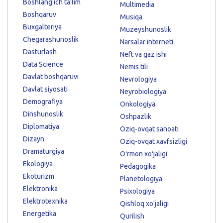
Boshlang'ich ta'lim
Multimedia
Boshqaruv
Musiqa
Buxgalteriya
Muzeyshunoslik
Chegarashunoslik
Narsalar interneti
Dasturlash
Neft va gaz ishi
Data Science
Nemis tili
Davlat boshqaruvi
Nevrologiya
Davlat siyosati
Neyrobiologiya
Demografiya
Onkologiya
Dinshunoslik
Oshpazlik
Diplomatiya
Oziq-ovqat sanoati
Dizayn
Oziq-ovqat xavfsizligi
Dramaturgiya
Oʻrmon xoʻjaligi
Ekologiya
Pedagogika
Ekoturizm
Planetologiya
Elektronika
Psixologiya
Elektrotexnika
Qishloq xo'jaligi
Energetika
Qurilish