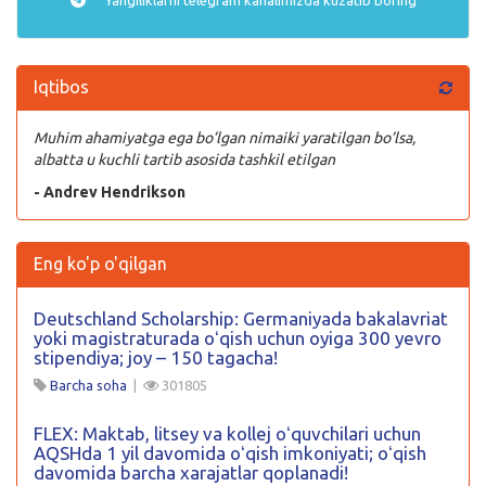
Iqtibos
Muhim ahamiyatga ega bo’lgan nimaiki yaratilgan bo’lsa,
albatta u kuchli tartib asosida tashkil etilgan
- Andrev Hendrikson
Eng ko'p o'qilgan
Deutschland Scholarship: Germaniyada bakalavriat
yoki magistraturada oʻqish uchun oyiga 300 yevro
stipendiya; joy – 150 tagacha!
Barcha soha
|
301805
FLEX: Maktab, litsey va kollej oʻquvchilari uchun
AQSHda 1 yil davomida oʻqish imkoniyati; oʻqish
davomida barcha xarajatlar qoplanadi!