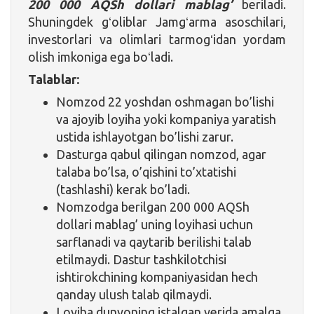
200 000 AQSh dollari mablag’
beriladi.
Shuningdek gʻoliblar Jamgʻarma asoschilari,
investorlari va olimlari tarmogʻidan yordam
olish imkoniga ega boʻladi.
Talablar:
Nomzod 22 yoshdan oshmagan bo’lishi
va ajoyib loyiha yoki kompaniya yaratish
ustida ishlayotgan bo’lishi zarur.
Dasturga qabul qilingan nomzod, agar
talaba bo’lsa, o’qishini to’xtatishi
(tashlashi) kerak bo’ladi.
Nomzodga berilgan 200 000 AQSh
dollari mablag’ uning loyihasi uchun
sarflanadi va qaytarib berilishi talab
etilmaydi. Dastur tashkilotchisi
ishtirokchining kompaniyasidan hech
qanday ulush talab qilmaydi.
Loyiha dunyoning istalgan yerida amalga