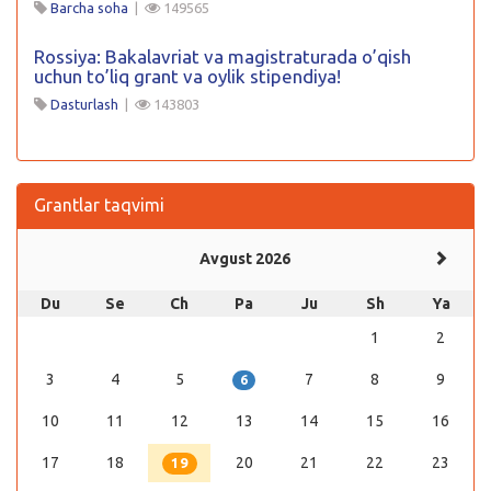
Barcha soha
|
149565
Rossiya: Bakalavriat va magistraturada o’qish
uchun to’liq grant va oylik stipendiya!
Dasturlash
|
143803
Grantlar taqvimi
Avgust 2026
Du
Se
Ch
Pa
Ju
Sh
Ya
1
2
3
4
5
7
8
9
6
10
11
12
13
14
15
16
17
18
20
21
22
23
19