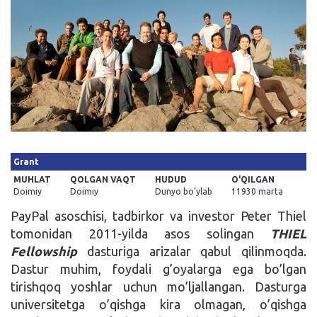
Kirish
Grant
MUHLAT
QOLGAN VAQT
HUDUD
O'QILGAN
Doimiy
Doimiy
Dunyo bo'ylab
11930 marta
PayPal asoschisi, tadbirkor va investor Peter Thiel
tomonidan 2011-yilda asos solingan
THIEL
Fellowship
dasturiga arizalar qabul qilinmoqda.
Dastur muhim, foydali g’oyalarga ega bo’lgan
tirishqoq yoshlar uchun mo’ljallangan. Dasturga
universitetga o’qishga kira olmagan, o’qishga