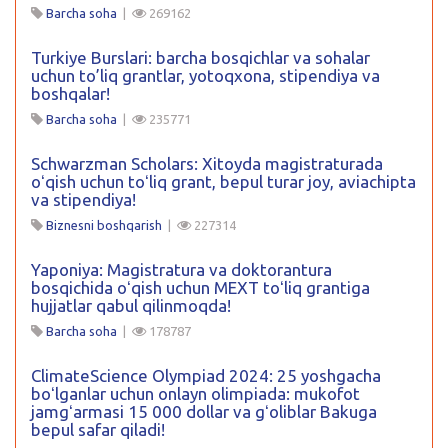
Barcha soha
|
269162
Turkiye Burslari: barcha bosqichlar va sohalar
uchun to’liq grantlar, yotoqxona, stipendiya va
boshqalar!
Barcha soha
|
235771
Schwarzman Scholars: Xitoyda magistraturada
oʻqish uchun toʻliq grant, bepul turar joy, aviachipta
va stipendiya!
Biznesni boshqarish
|
227314
Yaponiya: Magistratura va doktorantura
bosqichida oʻqish uchun MEXT toʻliq grantiga
hujjatlar qabul qilinmoqda!
Barcha soha
|
178787
ClimateScience Olympiad 2024: 25 yoshgacha
boʻlganlar uchun onlayn olimpiada: mukofot
jamgʻarmasi 15 000 dollar va gʻoliblar Bakuga
bepul safar qiladi!