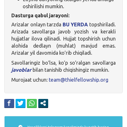
oshirilishi mumkin.
Dasturga qabul jarayoni:
Arizalar onlayn tarzda
BU YERDA
topshiriladi.
Arizada savollarga javob yozish va kerakli
hujjatlar ilova qilinadi. Hujjat topshirish uchun
alohida dedlayn (muhlat) mavjud emas.
Arizalar yil davomida ko’rib chiqiladi.
Savollaringiz bo’lsa, ko’p so’ralgan savollarga
javoblar
bilan tanishib chiqishingiz mumkin.
Murojaat uchun:
team@thielfellowship.org
Yangiliklarni
telegram
kanalimizda kuzatib boring