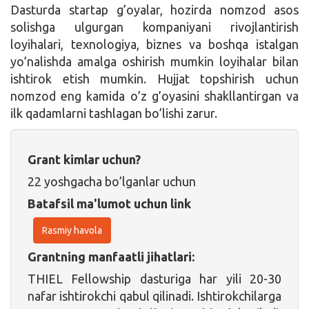
Dasturda startap g’oyalar, hozirda nomzod asos
solishga ulgurgan kompaniyani rivojlantirish
loyihalari, texnologiya, biznes va boshqa istalgan
yo’nalishda amalga oshirish mumkin loyihalar bilan
ishtirok etish mumkin. Hujjat topshirish uchun
nomzod eng kamida o’z g’oyasini shakllantirgan va
ilk qadamlarni tashlagan bo’lishi zarur.
Grant kimlar uchun?
22 yoshgacha bo’lganlar uchun
Batafsil ma'lumot uchun link
Rasmiy havola
Grantning manfaatli jihatlari:
THIEL Fellowship dasturiga har yili 20-30
nafar ishtirokchi qabul qilinadi. Ishtirokchilarga