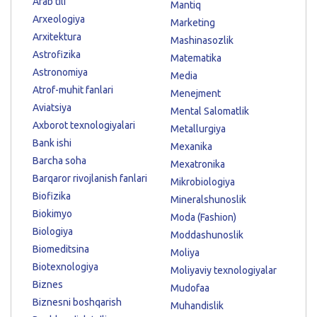
Arab tili
Mantiq
Arxeologiya
Marketing
Arxitektura
Mashinasozlik
Astrofizika
Matematika
Astronomiya
Media
Atrof-muhit fanlari
Menejment
Aviatsiya
Mental Salomatlik
Axborot texnologiyalari
Metallurgiya
Bank ishi
Mexanika
Barcha soha
Mexatronika
Barqaror rivojlanish fanlari
Mikrobiologiya
Biofizika
Mineralshunoslik
Biokimyo
Moda (Fashion)
Biologiya
Moddashunoslik
Biomeditsina
Moliya
Biotexnologiya
Moliyaviy texnologiyalar
Biznes
Mudofaa
Biznesni boshqarish
Muhandislik