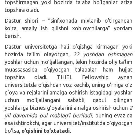
topshirmagan yoki hozirda talaba bo’lganlar ariza
topshira oladi.
Dastur shiori – “sinfxonada mixlanib o’tirgandan
ko’ra, amaliy ish qilishni xohlovchilarga” yordam
berish.
Dastur universitetga hali o’qishga kirmagan yoki
hozirda ta’lim olayotgan,
22 yoshdan oshmagan
yoshlar uchun mo’ljallangan, lekin hozirda oliy ta’lim
muassasasida o’qiyotgan talabalar ham hujjat
topshira oladi. THIEL Fellowship aynan
universitetda o’qishdan voz kechib, uning o’rniga o’z
g’oya va rejalarini amalga oshirish istagidagi yoshlar
uchun mo’ljallangani sababli, qabul qilingan
yoshlarga biznes g’oyalarini amalga oshirish uchun
2
yil davomida pul mablag’i beriladi
, buning evaziga
esa ishtirokchi, agar universitet/institutda o’qiyotgan
bo’lsa,
o’qishini to’xtatadi.