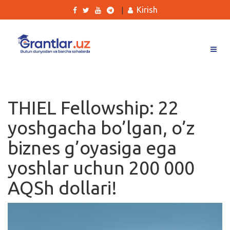
Kirish
|
Grantlar
Tanlovlar
THIEL Fellowship: 22
Ishlar
yoshgacha bo’lgan, o’z
Kurslar
biznes g’oyasiga ega
Blog
yoshlar uchun 200 000
Yana
AQSh dollari!
Qidirish