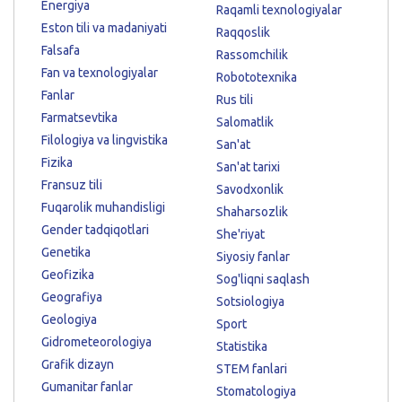
Energiya
Raqamli texnologiyalar
Eston tili va madaniyati
Raqqoslik
Falsafa
Rassomchilik
Fan va texnologiyalar
Robototexnika
Fanlar
Rus tili
Farmatsevtika
Salomatlik
Filologiya va lingvistika
San'at
Fizika
San'at tarixi
Fransuz tili
Savodxonlik
Fuqarolik muhandisligi
Shaharsozlik
Gender tadqiqotlari
She'riyat
Genetika
Siyosiy fanlar
Geofizika
Sog'liqni saqlash
Geografiya
Sotsiologiya
Geologiya
Sport
Gidrometeorologiya
Statistika
Grafik dizayn
STEM fanlari
Gumanitar fanlar
Stomatologiya