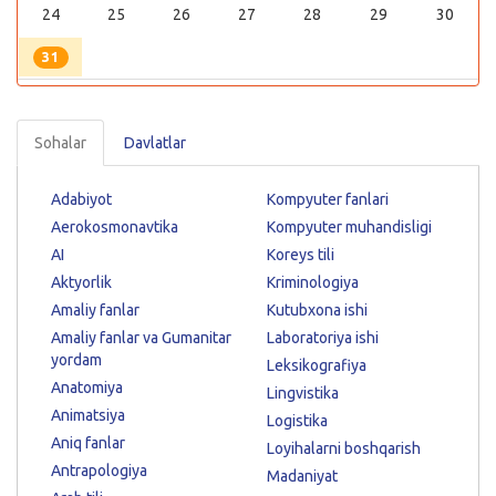
24
25
26
27
28
29
30
31
Sohalar
Davlatlar
Adabiyot
Kompyuter fanlari
Aerokosmonavtika
Kompyuter muhandisligi
AI
Koreys tili
Aktyorlik
Kriminologiya
Amaliy fanlar
Kutubxona ishi
Amaliy fanlar va Gumanitar
Laboratoriya ishi
yordam
Leksikografiya
Anatomiya
Lingvistika
Animatsiya
Logistika
Aniq fanlar
Loyihalarni boshqarish
Antrapologiya
Madaniyat