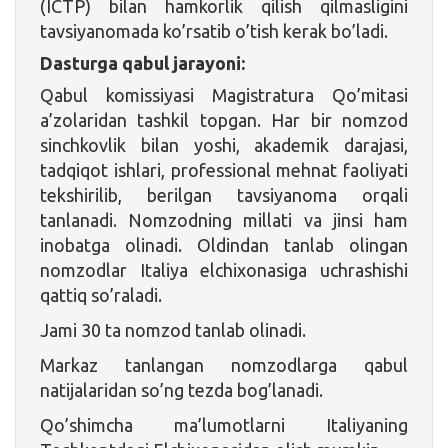
(ICTP) bilan hamkorlik qilish qilmasligini
tavsiyanomada ko’rsatib o’tish kerak bo’ladi.
Dasturga qabul jarayoni:
Qabul komissiyasi Magistratura Qo’mitasi
a’zolaridan tashkil topgan. Har bir nomzod
sinchkovlik bilan yoshi, akademik darajasi,
tadqiqot ishlari, professional mehnat faoliyati
tekshirilib, berilgan tavsiyanoma orqali
tanlanadi. Nomzodning millati va jinsi ham
inobatga olinadi. Oldindan tanlab olingan
nomzodlar Italiya elchixonasiga uchrashishi
qattiq so’raladi.
Jami 30 ta nomzod tanlab olinadi.
Markaz tanlangan nomzodlarga qabul
natijalaridan so’ng tezda bog’lanadi.
Qo’shimcha ma’lumotlarni Italiyaning