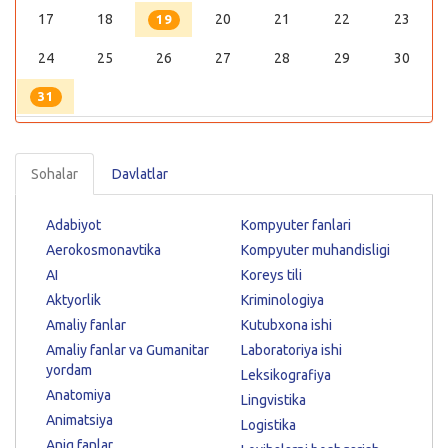
17
18
20
21
22
23
19
24
25
26
27
28
29
30
31
Sohalar
Davlatlar
Adabiyot
Kompyuter fanlari
Aerokosmonavtika
Kompyuter muhandisligi
AI
Koreys tili
Aktyorlik
Kriminologiya
Amaliy fanlar
Kutubxona ishi
Amaliy fanlar va Gumanitar
Laboratoriya ishi
yordam
Leksikografiya
Anatomiya
Lingvistika
Animatsiya
Logistika
Aniq fanlar