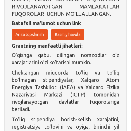
RIVOJLANAYOTGAN MAMLAKATLAR
FUQOROLARI UCHUN MO’LJALLANGAN.
Batafsil ma'lumot uchun link
Ariza topshirish
Rasmiy havola
Grantning manfaatli jihatlari:
O’qishga qabul qilingan nomzodlar o’z
xarajatlarini o’zi ko’tarishi mumkin.
Cheklangan miqdorda to’liq va to’liq
bo’lmagan stipendiyalar, Xalqaro Atom
Energiya Tashkiloti (IAEA) va Xalqaro Fizika
Nazariyasi Markazi (ICTP) tomonidan
rivojlanayotgan davlatlar fuqorolariga
beriladi.
To’liq stipendiya borish-kelish xarajatini,
registratsiya to’lovini va oyiga, birinchi yil