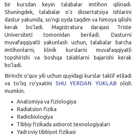
bir kursdan keyin talabalar imtihon qilinadi.
Shuningdek, talabalar o’z dissertatsiya ishlarini
dastur yakunida, so’ngi oyda taqdim va himoya qilishi
kerak bo’ladi. Magistratura darajasi Triste
Universiteti tomonidan beriladi. Dasturni
muvafaqqiyatli yakunlash uchun, talabalar barcha
imtihonlarni, klinik kurslarni muvafaqqiyatli
topshirishi va boshqa talablarni bajarishi kerak
bo’ladi.
Birinchi o’quv yili uchun quyidagi kurslar taklif etiladi
va to’liq ro’yxatini
SHU YERDAN YUKLAB
olish
mumkin.
Anatomiya va fiziologiya
Radiatsion fizika
Radiobiologiya
Tibbiy fizikada axborot texnologiyalari
Yadroviy tibbiyot fizikasi