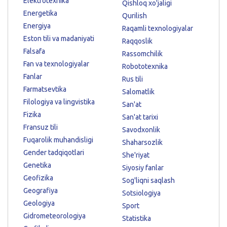
Elektrotexnika
Qishloq xo'jaligi
Energetika
Qurilish
Energiya
Raqamli texnologiyalar
Eston tili va madaniyati
Raqqoslik
Falsafa
Rassomchilik
Fan va texnologiyalar
Robototexnika
Fanlar
Rus tili
Farmatsevtika
Salomatlik
Filologiya va lingvistika
San'at
Fizika
San'at tarixi
Fransuz tili
Savodxonlik
Fuqarolik muhandisligi
Shaharsozlik
Gender tadqiqotlari
She'riyat
Genetika
Siyosiy fanlar
Geofizika
Sog'liqni saqlash
Geografiya
Sotsiologiya
Geologiya
Sport
Gidrometeorologiya
Statistika