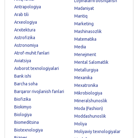
Loyihalarni boshqarish
Antrapologiya
Madaniyat
Arab tili
Mantiq
Arxeologiya
Marketing
Arxitektura
Mashinasozlik
Astrofizika
Matematika
Astronomiya
Media
Atrof-muhit fanlari
Menejment
Aviatsiya
Mental Salomatlik
Axborot texnologiyalari
Metallurgiya
Bank ishi
Mexanika
Barcha soha
Mexatronika
Barqaror rivojlanish fanlari
Mikrobiologiya
Biofizika
Mineralshunoslik
Biokimyo
Moda (Fashion)
Biologiya
Moddashunoslik
Biomeditsina
Moliya
Biotexnologiya
Moliyaviy texnologiyalar
Biznes