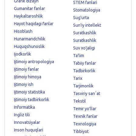
Grafik dizayn
STEM fanlari
Gumanitar fanlar
Stomatologiya
Haykaltaroshlik
Sug'urta
Hayot haqidagi fanlar
Sun'iy intellekt
Hisoblash
Suratkashlik
Hunarmandchilik
Suratkashlik
Huquqshunoslik
Suv xo'jaligi
Ijodkorlik
Ta'lim
Ijtimoiy antropologiya
Tabiiy fanlar
Ijtimoiy fanlar
Tadbirkorlik
Ijtimoiy himoya
Tarix
Ijtimoiy ish
Tarjimonlik
Ijtimoiy statistika
Tasviriy sanʼat
Ijtimoiy tadbirkorlik
Tekstil
Informatika
Temir yo'llar
Ingliz tili
Texnik fanlar
Innovatsiyalar
Texnologiya
Inson huquqlari
Tibbiyot