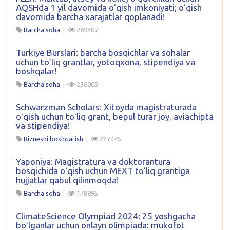
AQSHda 1 yil davomida oʻqish imkoniyati; oʻqish
davomida barcha xarajatlar qoplanadi!
Barcha soha
|
269407
Turkiye Burslari: barcha bosqichlar va sohalar
uchun to’liq grantlar, yotoqxona, stipendiya va
boshqalar!
Barcha soha
|
236005
Schwarzman Scholars: Xitoyda magistraturada
oʻqish uchun toʻliq grant, bepul turar joy, aviachipta
va stipendiya!
Biznesni boshqarish
|
227445
Yaponiya: Magistratura va doktorantura
bosqichida oʻqish uchun MEXT toʻliq grantiga
hujjatlar qabul qilinmoqda!
Barcha soha
|
178895
ClimateScience Olympiad 2024: 25 yoshgacha
boʻlganlar uchun onlayn olimpiada: mukofot