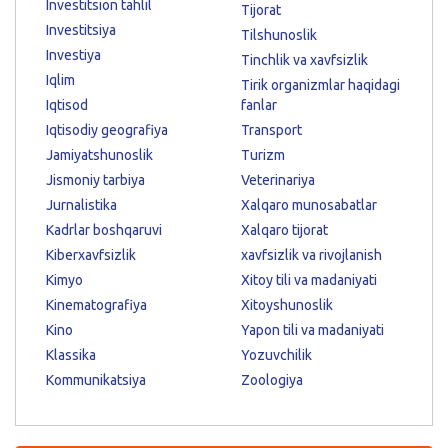
Investitsion tahlil
Tijorat
Investitsiya
Tilshunoslik
Investiya
Tinchlik va xavfsizlik
Iqlim
Tirik organizmlar haqidagi
Iqtisod
fanlar
Iqtisodiy geografiya
Transport
Jamiyatshunoslik
Turizm
Jismoniy tarbiya
Veterinariya
Jurnalistika
Xalqaro munosabatlar
Kadrlar boshqaruvi
Xalqaro tijorat
Kiberxavfsizlik
xavfsizlik va rivojlanish
Kimyo
Xitoy tili va madaniyati
Kinematografiya
Xitoyshunoslik
Kino
Yapon tili va madaniyati
Klassika
Yozuvchilik
Kommunikatsiya
Zoologiya