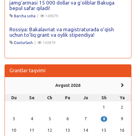
jamgʻarmasi 15 000 dollar va gʻoliblar Bakuga
bepul safar qiladi!
Barcha soha
|
149679
Rossiya: Bakalavriat va magistraturada o’qish
uchun to’liq grant va oylik stipendiya!
Dasturlash
|
143879
Grantlar taqvimi
Avgust 2026
Du
Se
Ch
Pa
Ju
Sh
Ya
1
2
3
4
5
6
7
9
8
10
11
12
13
14
15
16