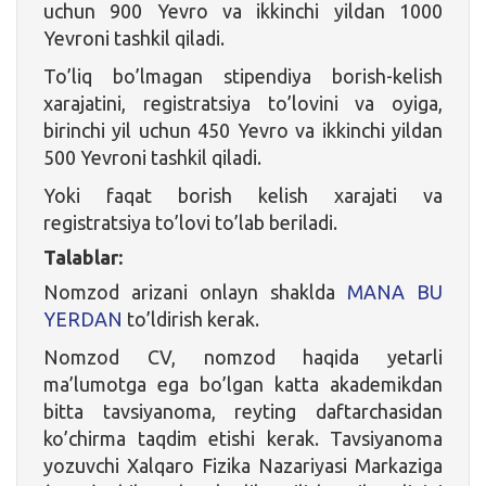
uchun 900 Yevro va ikkinchi yildan 1000
Yevroni tashkil qiladi.
To’liq bo’lmagan stipendiya borish-kelish
xarajatini, registratsiya to’lovini va oyiga,
birinchi yil uchun 450 Yevro va ikkinchi yildan
500 Yevroni tashkil qiladi.
Yoki faqat borish kelish xarajati va
registratsiya to’lovi to’lab beriladi.
Talablar:
Nomzod arizani onlayn shaklda
MANA BU
YERDAN
to’ldirish kerak.
Nomzod CV, nomzod haqida yetarli
ma’lumotga ega bo’lgan katta akademikdan
bitta tavsiyanoma, reyting daftarchasidan
ko’chirma taqdim etishi kerak. Tavsiyanoma
yozuvchi Xalqaro Fizika Nazariyasi Markaziga