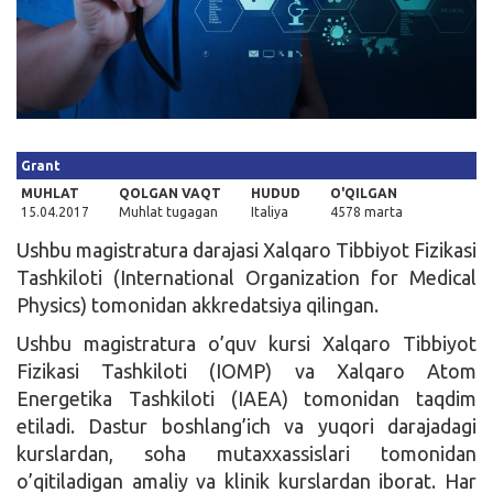
Kirish
Grant
MUHLAT
QOLGAN VAQT
HUDUD
O'QILGAN
15.04.2017
Muhlat tugagan
Italiya
4578 marta
Ushbu magistratura darajasi Xalqaro Tibbiyot Fizikasi
Tashkiloti (International Organization for Medical
Physics) tomonidan akkredatsiya qilingan.
Ushbu magistratura o’quv kursi Xalqaro Tibbiyot
Fizikasi Tashkiloti (IOMP) va Xalqaro Atom
Energetika Tashkiloti (IAEA) tomonidan taqdim
etiladi. Dastur boshlang’ich va yuqori darajadagi
kurslardan, soha mutaxxassislari tomonidan
o’qitiladigan amaliy va klinik kurslardan iborat. Har