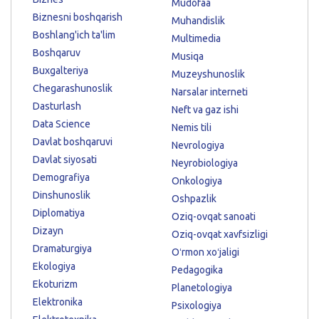
Mudofaa
Biznesni boshqarish
Muhandislik
Boshlang'ich ta'lim
Multimedia
Boshqaruv
Musiqa
Buxgalteriya
Muzeyshunoslik
Chegarashunoslik
Narsalar interneti
Dasturlash
Neft va gaz ishi
Data Science
Nemis tili
Davlat boshqaruvi
Nevrologiya
Davlat siyosati
Neyrobiologiya
Demografiya
Onkologiya
Dinshunoslik
Oshpazlik
Diplomatiya
Oziq-ovqat sanoati
Dizayn
Oziq-ovqat xavfsizligi
Dramaturgiya
Oʻrmon xoʻjaligi
Ekologiya
Pedagogika
Ekoturizm
Planetologiya
Elektronika
Psixologiya