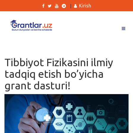
Kirish
|
Grantlar
Tanlovlar
Tibbiyot Fizikasini ilmiy
Ishlar
tadqiq etish bo’yicha
Kurslar
grant dasturi!
Blog
Yana
Qidirish