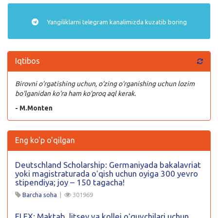
Yangiliklarni
telegram
kanalimizda kuzatib boring
Iqtibos
Birovni o‘rgatishing uchun, o‘zing o‘rganishing uchun lozim
bo‘lganidan ko‘ra ham ko‘proq aql kerak.
- M.Monten
Eng ko'p o'qilgan
Deutschland Scholarship: Germaniyada bakalavriat
yoki magistraturada oʻqish uchun oyiga 300 yevro
stipendiya; joy – 150 tagacha!
Barcha soha
|
301969
FLEX: Maktab, litsey va kollej oʻquvchilari uchun