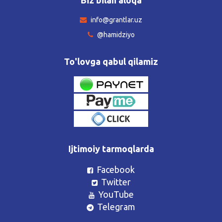
info@grantlar.uz
@hamidziyo
To'lovga qabul qilamiz
Ijtimoiy tarmoqlarda
Facebook
Twitter
YouTube
Telegram