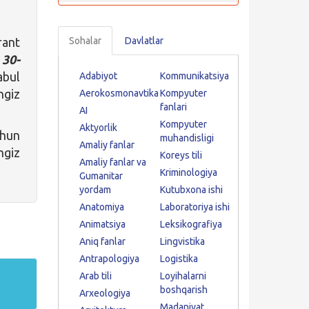
rant
Sohalar
Davlatlar
 30-
abul
Adabiyot
Kommunikatsiya
ngiz
Aerokosmonavtika
Kompyuter
fanlari
AI
Kompyuter
Aktyorlik
hun
muhandisligi
Amaliy fanlar
ngiz
Koreys tili
Amaliy fanlar va
Kriminologiya
Gumanitar
yordam
Kutubxona ishi
Anatomiya
Laboratoriya ishi
Animatsiya
Leksikografiya
Aniq fanlar
Lingvistika
Antrapologiya
Logistika
Arab tili
Loyihalarni
boshqarish
Arxeologiya
Madaniyat