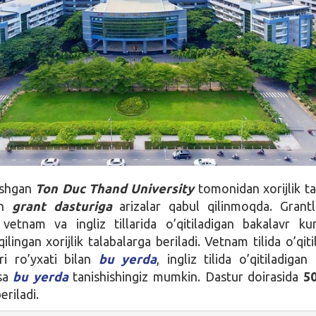
ashgan
Ton Duc Thand University
tomonidan xorijlik ta
an
grant dasturiga
arizalar qabul qilinmoqda. Grant
 vetnam va ingliz tillarida o’qitiladigan bakalavr kur
ilingan xorijlik talabalarga beriladi. Vetnam tilida o’qiti
ri ro’yxati bilan
bu yerda
, ingliz tilida o’qitiladigan
esa
bu yerda
tanishishingiz mumkin. Dastur doirasida
50
eriladi.