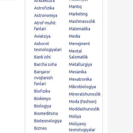
Arxitektura
Mantiq
Astrofizika
Marketing
Astronomiya
Mashinasozlik
Atrof-muhit
fanlari
Matematika
Aviatsiya
Media
Axborot
Menejment
texnologiyalari
Mental
Bank ishi
Salomatlik
Barcha soha
Metallurgiya
Barqaror
Mexanika
rivojlanish
Mexatronika
fanlari
Mikrobiologiya
Biofizika
Mineralshunoslik
Biokimyo
Moda (Fashion)
Biologiya
Moddashunoslik
Biomeditsina
Moliya
Biotexnologiya
Moliyaviy
Biznes
texnologiyalar