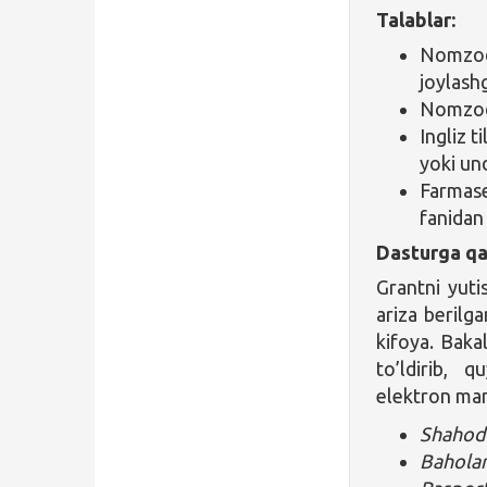
Talablar:
Nomzod 
joylashg
Nomzodn
Ingliz 
yoki und
Farmase
fanidan
Dasturga qa
Grantni yuti
ariza berilg
kifoya. Baka
to’ldirib, 
elektron manz
Shahod
Baholar 