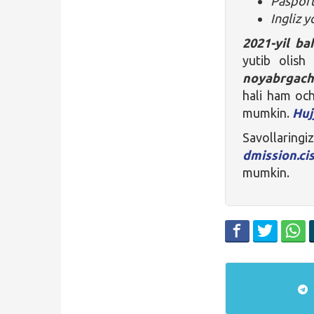
Pasport
Ingliz y
2021-yil b
yutib olish
noyabrgac
hali ham och
mumkin.
Huj
Savollar
dmission.ci
mumkin.