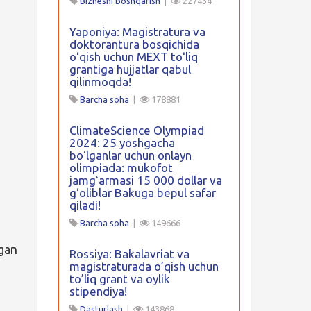
Biznesni boshqarish
|
227434
Yaponiya: Magistratura va
doktorantura bosqichida
oʻqish uchun MEXT toʻliq
grantiga hujjatlar qabul
qilinmoqda!
Barcha soha
|
178881
ClimateScience Olympiad
2024: 25 yoshgacha
boʻlganlar uchun onlayn
olimpiada: mukofot
jamgʻarmasi 15 000 dollar va
gʻoliblar Bakuga bepul safar
qiladi!
Barcha soha
|
149666
lgan
Rossiya: Bakalavriat va
magistraturada o’qish uchun
to’liq grant va oylik
stipendiya!
Dasturlash
|
143868