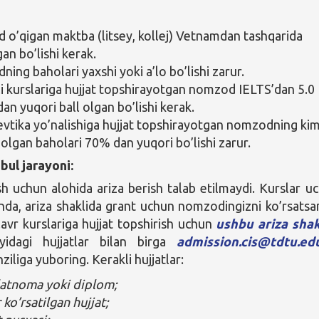
o’qigan maktba (litsey, kollej) Vetnamdan tashqarida
an bo’lishi kerak.
ing baholari yaxshi yoki a’lo bo’lishi zarur.
tili kurslariga hujjat topshirayotgan nomzod IELTS’dan 5.0
an yuqori ball olgan bo’lishi kerak.
vtika yo’nalishiga hujjat topshirayotgan nomzodning ki
 olgan baholari 70% dan yuqori bo’lishi zarur.
bul jarayoni:
sh uchun alohida ariza berish talab etilmaydi. Kurslar u
anda, ariza shaklida grant uchun nomzodingizni ko’rsatsa
lavr kurslariga hujjat topshirish uchun
ushbu ariza shak
quyidagi hujjatlar bilan birga
admission.cis@tdtu.ed
iliga yuboring. Kerakli hujjatlar:
atnoma yoki diplom;
ko’rsatilgan hujjat;