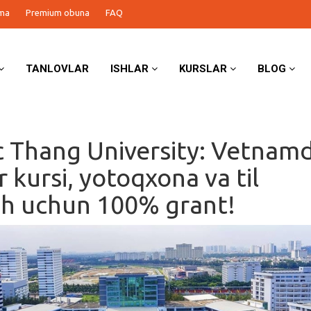
ma
Premium obuna
FAQ
TANLOVLAR
ISHLAR
KURSLAR
BLOG
 Thang University: Vetnam
 kursi, yotoqxona va til
sh uchun 100% grant!