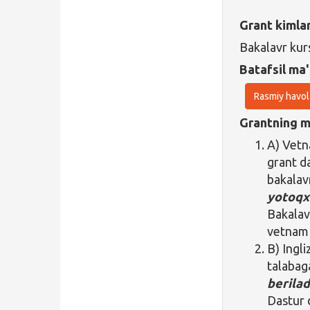
Grant kimla
Bakalavr kur
Batafsil ma'
Rasmiy havol
Grantning ma
A) Vetna
grant da
bakalav
yotoqx
Bakalavr
vetnam t
B) Ingli
talabag
berilad
Dastur 