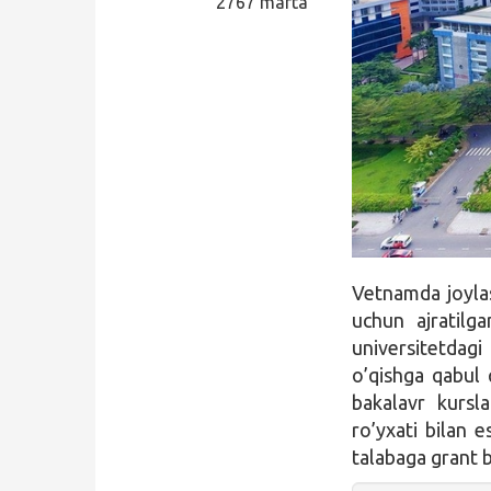
2767 marta
Qidirish
Kirish
Vetnamda joyl
uchun ajratilg
universitetdagi
o’qishga qabul q
bakalavr kursla
ro’yxati bilan 
talabaga grant b