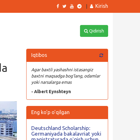
Kirish
|
Qidirish
Iqtibos
da
Agar baxtli yashashni istasangiz
baxtni maqsadga bog’lang, odamlar
yoki narsalarga emas
- Albert Eynshteyn
Eng ko'p o'qilgan
Deutschland Scholarship:
Germaniyada bakalavriat yoki
magistraturada oʻqish uchun