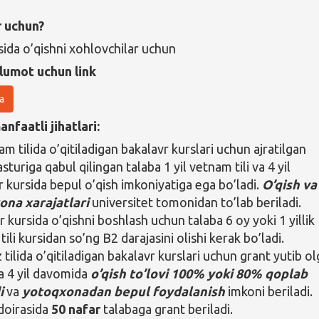
r uchun?
sida o’qishni xohlovchilar uchun
lumot uchun link
a
nfaatli jihatlari:
m tilida o’qitiladigan bakalavr kurslari uchun ajratilgan
sturiga qabul qilingan talaba 1 yil vetnam tili va 4 yil
r kursida bepul o’qish imkoniyatiga ega bo’ladi.
O’qish va
ona xarajatlari
universitet tomonidan to’lab beriladi.
 kursida o’qishni boshlash uchun talaba 6 oy yoki 1 yillik
ili kursidan so’ng B2 darajasini olishi kerak bo’ladi.
z tilida o’qitiladigan bakalavr kurslari uchun grant yutib o
a 4 yil davomida
o’qish to’lovi 100% yoki 80% qoplab
i
va
yotoqxonadan bepul foydalanish
imkoni beriladi.
doirasida
50 nafar
talabaga grant beriladi.