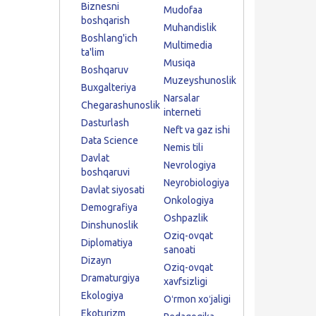
Biznesni
Mudofaa
boshqarish
Muhandislik
Boshlang'ich
Multimedia
ta'lim
Musiqa
Boshqaruv
Muzeyshunoslik
Buxgalteriya
Narsalar
Chegarashunoslik
interneti
Dasturlash
Neft va gaz ishi
Data Science
Nemis tili
Davlat
Nevrologiya
boshqaruvi
Neyrobiologiya
Davlat siyosati
Onkologiya
Demografiya
Oshpazlik
Dinshunoslik
Oziq-ovqat
Diplomatiya
sanoati
Dizayn
Oziq-ovqat
Dramaturgiya
xavfsizligi
Ekologiya
Oʻrmon xoʻjaligi
Ekoturizm