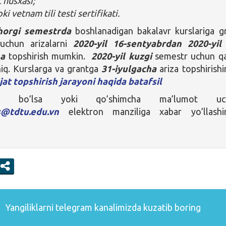
 nusxasi;
oki vetnam tili testi sertifikati.
ahorgi semestrda
boshlanadigan bakalavr kurslariga g
 uchun arizalarni
2020-yil 16-sentyabrdan
2020-yil
ha
topshirish mumkin.
2020-yil kuzgi
semestr uchun q
iq. Kurslarga va grantga
31-iyulgacha
ariza topshirishi
jat topshirish jarayoni haqida batafsil
ingiz bo’lsa yoki qo’shimcha ma’lumot uc
s@tdtu.edu.vn
elektron manziliga xabar yo’llashi
Yangiliklarni
telegram
kanalimizda kuzatib boring