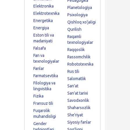
Pedagogika
Elektronika
Planetologiya
Elektrotexnika
Psixologiya
Energetika
Qishloq xo'jaligi
Energiya
Qurilish
Eston tili va
Raqamli
madaniyati
texnologiyalar
Falsafa
Raqqoslik
Fan va
Rassomchilik
texnologiyalar
Robototexnika
Fanlar
Rus tili
Farmatsevtika
Salomatlik
Filologiya va
San'at
lingvistika
San'at tarixi
Fizika
Savodxonlik
Fransuz tili
Shaharsozlik
Fuqarolik
She'riyat
muhandisligi
Siyosiy fanlar
Gender
tadqiqotlari
Sog'liqni