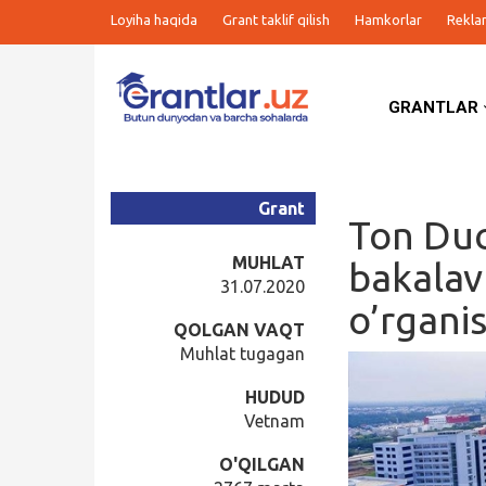
Loyiha haqida
Grant taklif qilish
Hamkorlar
Rekla
GRANTLAR
Grantlar
Tanlovlar
Grant
Ton Duc
Ishlar
MUHLAT
bakalavr
31.07.2020
o’rgani
Kurslar
QOLGAN VAQT
Muhlat tugagan
Blog
HUDUD
Vetnam
Yana
O'QILGAN