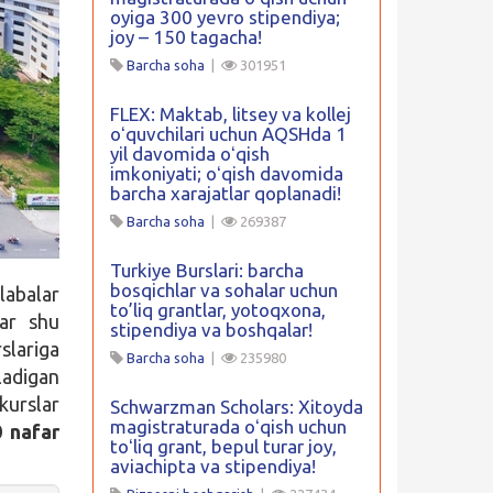
oyiga 300 yevro stipendiya;
joy – 150 tagacha!
Barcha soha
|
301951
FLEX: Maktab, litsey va kollej
oʻquvchilari uchun AQSHda 1
yil davomida oʻqish
imkoniyati; oʻqish davomida
barcha xarajatlar qoplanadi!
Barcha soha
|
269387
Turkiye Burslari: barcha
bosqichlar va sohalar uchun
labalar
to’liq grantlar, yotoqxona,
lar shu
stipendiya va boshqalar!
slariga
Barcha soha
|
235980
ladigan
 kurslar
Schwarzman Scholars: Xitoyda
magistraturada oʻqish uchun
 nafar
toʻliq grant, bepul turar joy,
aviachipta va stipendiya!