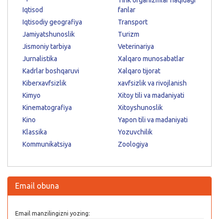
Tirik organizmlar haqidagi
Iqtisod
fanlar
Iqtisodiy geografiya
Transport
Jamiyatshunoslik
Turizm
Jismoniy tarbiya
Veterinariya
Jurnalistika
Xalqaro munosabatlar
Kadrlar boshqaruvi
Xalqaro tijorat
Kiberxavfsizlik
xavfsizlik va rivojlanish
Kimyo
Xitoy tili va madaniyati
Kinematografiya
Xitoyshunoslik
Kino
Yapon tili va madaniyati
Klassika
Yozuvchilik
Kommunikatsiya
Zoologiya
Email obuna
Email manzilingizni yozing: