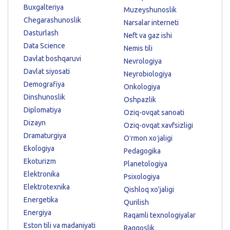
Buxgalteriya
Muzeyshunoslik
Chegarashunoslik
Narsalar interneti
Dasturlash
Neft va gaz ishi
Data Science
Nemis tili
Davlat boshqaruvi
Nevrologiya
Davlat siyosati
Neyrobiologiya
Demografiya
Onkologiya
Dinshunoslik
Oshpazlik
Diplomatiya
Oziq-ovqat sanoati
Dizayn
Oziq-ovqat xavfsizligi
Dramaturgiya
Oʻrmon xoʻjaligi
Ekologiya
Pedagogika
Ekoturizm
Planetologiya
Elektronika
Psixologiya
Elektrotexnika
Qishloq xo'jaligi
Energetika
Qurilish
Energiya
Raqamli texnologiyalar
Eston tili va madaniyati
Raqqoslik