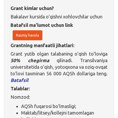
Grant kimlar uchun?
Bakalavr kursida o’qishni xohlovchilar uchun
Batafsil ma'lumot uchun link
Rasmiy havola
Grantning manfaatli jihatlari:
Grant yutib olgan talabaning o’qish to’loviga
50% chegirma
qilinadi. Transilvaniya
universitetida o’qish, yotoqxona va oziq-ovqat
to’lovi taxminan 56 000 AQSh dollariga teng.
Batafsil
Talablar:
Nomzod:
AQSh fuqarosi bo’lmasligi;
Maktab/litsey/kollejni tamomlagan