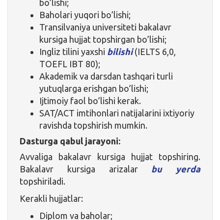
bo’lishi;
Baholari yuqori bo’lishi;
Transilvaniya universiteti bakalavr
kursiga hujjat topshirgan bo’lishi;
Ingliz tilini yaxshi
bilishi
(IELTS 6,0,
TOEFL IBT 80);
Akademik va darsdan tashqari turli
yutuqlarga erishgan bo’lishi;
Ijtimoiy faol bo’lishi kerak.
SAT/ACT imtihonlari natijalarini ixtiyoriy
ravishda topshirish mumkin.
Dasturga qabul jarayoni:
Avvaliga bakalavr kursiga hujjat topshiring.
Bakalavr kursiga arizalar
bu yerda
topshiriladi.
Kerakli hujjatlar:
Diplom va baholar;