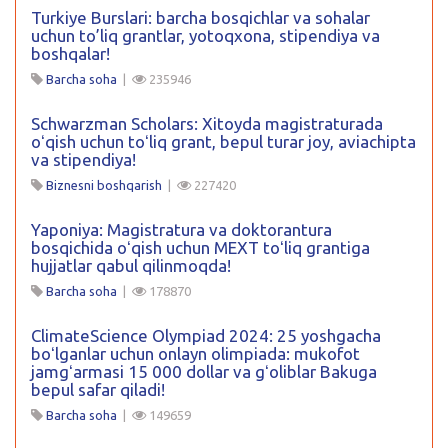
Turkiye Burslari: barcha bosqichlar va sohalar
uchun to’liq grantlar, yotoqxona, stipendiya va
boshqalar!
Barcha soha
|
235946
Schwarzman Scholars: Xitoyda magistraturada
oʻqish uchun toʻliq grant, bepul turar joy, aviachipta
va stipendiya!
Biznesni boshqarish
|
227420
Yaponiya: Magistratura va doktorantura
bosqichida oʻqish uchun MEXT toʻliq grantiga
hujjatlar qabul qilinmoqda!
Barcha soha
|
178870
ClimateScience Olympiad 2024: 25 yoshgacha
boʻlganlar uchun onlayn olimpiada: mukofot
jamgʻarmasi 15 000 dollar va gʻoliblar Bakuga
bepul safar qiladi!
Barcha soha
|
149659