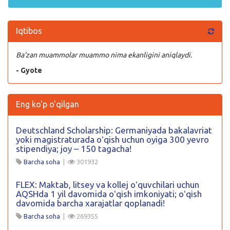
Iqtibos
Ba’zan muammolar muammo nima ekanligini aniqlaydi.
- Gyote
Eng ko'p o'qilgan
Deutschland Scholarship: Germaniyada bakalavriat
yoki magistraturada oʻqish uchun oyiga 300 yevro
stipendiya; joy – 150 tagacha!
Barcha soha
|
301932
FLEX: Maktab, litsey va kollej oʻquvchilari uchun
AQSHda 1 yil davomida oʻqish imkoniyati; oʻqish
davomida barcha xarajatlar qoplanadi!
Barcha soha
|
269355