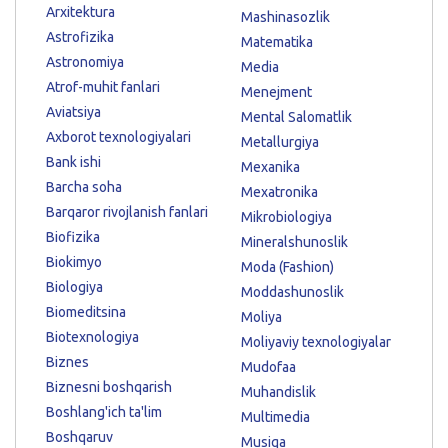
Arxitektura
Mashinasozlik
Astrofizika
Matematika
Astronomiya
Media
Atrof-muhit fanlari
Menejment
Aviatsiya
Mental Salomatlik
Axborot texnologiyalari
Metallurgiya
Bank ishi
Mexanika
Barcha soha
Mexatronika
Barqaror rivojlanish fanlari
Mikrobiologiya
Biofizika
Mineralshunoslik
Biokimyo
Moda (Fashion)
Biologiya
Moddashunoslik
Biomeditsina
Moliya
Biotexnologiya
Moliyaviy texnologiyalar
Biznes
Mudofaa
Biznesni boshqarish
Muhandislik
Boshlang'ich ta'lim
Multimedia
Boshqaruv
Musiqa