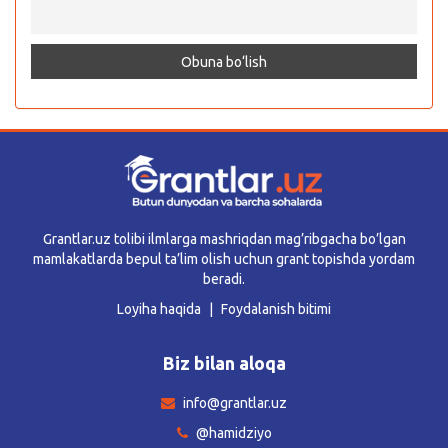
Grantlar.uz tolibi ilmlarga mashriqdan mag’ribgacha bo’lgan
mamlakatlarda bepul ta’lim olish uchun grant topishda yordam
beradi.
Loyiha haqida
Foydalanish bitimi
Biz bilan aloqa
info@grantlar.uz
@hamidziyo