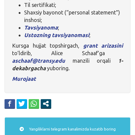
Til sertifikati;
Shaxsiy bayonot (“personal statement”)
inshosi;
Tavsiyanoma
;
Ustozning tavsiyanomasi
;
Kursga hujjat topshirgach,
grant arizasini
to’ldirib, Alice Schaaf’ga
aschaaf@transy.edu
manzili orqali
1-
dekabrgacha
yuboring.
Murojaat
Yangiliklarni
telegram
kanalimizda kuzatib boring