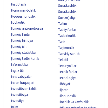
Hisoblash
Suratkashlik
Hunarmandchilik
Suratkashlik
Huquqshunoslik
Suv xo'jaligi
Ijodkorlik
Ta'lim
Ijtimoiy antropologiya
Tabiiy fanlar
Ijtimoiy fanlar
Tadbirkorlik
Ijtimoiy himoya
Tarix
Ijtimoiy ish
Tarjimonlik
Ijtimoiy statistika
Tasviriy sanʼat
Ijtimoiy tadbirkorlik
Tekstil
Informatika
Temir yo'llar
Ingliz tili
Texnik fanlar
Innovatsiyalar
Texnologiya
Inson huquqlari
Tibbiyot
Investitsion tahlil
Tijorat
Investitsiya
Tilshunoslik
Investiya
Tinchlik va xavfsizlik
Iqlim