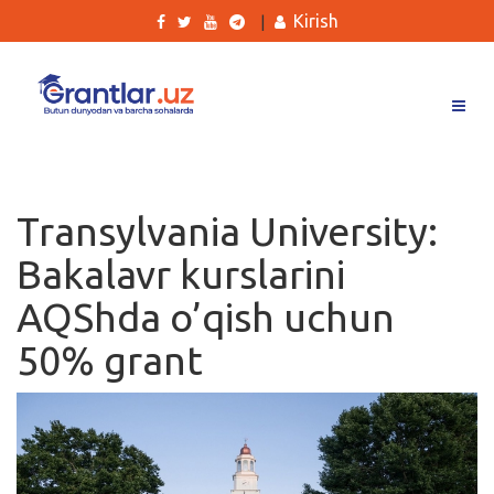
Kirish
|
Grantlar
Tanlovlar
Transylvania University:
Ishlar
Bakalavr kurslarini
Kurslar
AQShda o’qish uchun
Blog
50% grant
Yana
Qidirish