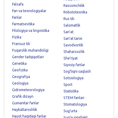
Falsafa
Rassomchilik
Fan va texnologiyalar
Robototexnika
Fanlar
Rus tili
Farmatsevtika
Salomatlik
Filologiya va lingvistika
San'at
Fizika
San'at tarixi
Fransuz tili
Savodxonlik
Fuqarolik muhandisligi
Shaharsozlik
Gender tadqiqotlari
She'riyat
Genetika
Siyosiy fanlar
Geofizika
Sog'liqni saqlash
Geografiya
Sotsiologiya
Geologiya
Sport
Gidrometeorologiya
Statistika
Grafik dizayn
STEM fanlari
Gumanitar fanlar
Stomatologiya
Haykaltaroshlik
Sug'urta
Hayot haqidagi fanlar
Sun'iy intellekt