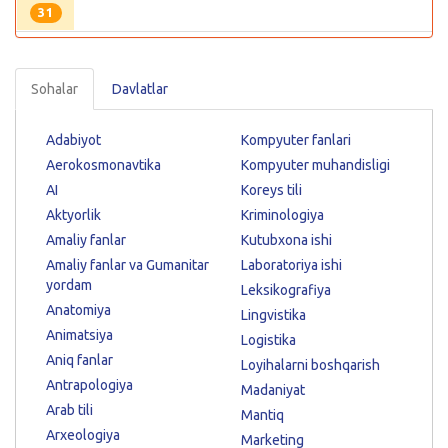
31
Sohalar
Davlatlar
Adabiyot
Kompyuter fanlari
Aerokosmonavtika
Kompyuter muhandisligi
AI
Koreys tili
Aktyorlik
Kriminologiya
Amaliy fanlar
Kutubxona ishi
Amaliy fanlar va Gumanitar
Laboratoriya ishi
yordam
Leksikografiya
Anatomiya
Lingvistika
Animatsiya
Logistika
Aniq fanlar
Loyihalarni boshqarish
Antrapologiya
Madaniyat
Arab tili
Mantiq
Arxeologiya
Marketing