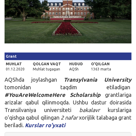
Kirish
Grant
MUHLAT
QOLGAN VAQT
HUDUD
O'QILGAN
01.12.2020
Muhlat tugagan
AQSh
1363 marta
AQShda joylashgan
Transylvania University
tomonidan taqdim etiladigan
#YouAreWelcomeHere Scholarship
grantlariga
arizalar qabul qilinmoqda. Ushbu dastur doirasida
Transilvaniya universiteti
bakalavr
kurslariga
o’qishga qabul qilingan
2 nafar
xorijlik talabaga grant
beriladi.
Kurslar ro’yxati