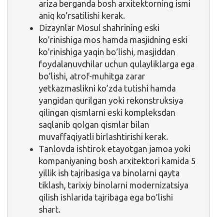
ariza berganda bosh arxitektorning ismi
aniq ko’rsatilishi kerak.
Dizaynlar Mosul shahrining eski
ko’rinishiga mos hamda masjidning eski
ko’rinishiga yaqin bo’lishi, masjiddan
foydalanuvchilar uchun qulayliklarga ega
bo’lishi, atrof-muhitga zarar
yetkazmaslikni ko’zda tutishi hamda
yangidan qurilgan yoki rekonstruksiya
qilingan qismlarni eski kompleksdan
saqlanib qolgan qismlar bilan
muvaffaqiyatli birlashtirishi kerak.
Tanlovda ishtirok etayotgan jamoa yoki
kompaniyaning bosh arxitektori kamida 5
yillik ish tajribasiga va binolarni qayta
tiklash, tarixiy binolarni modernizatsiya
qilish ishlarida tajribaga ega bo’lishi
shart.