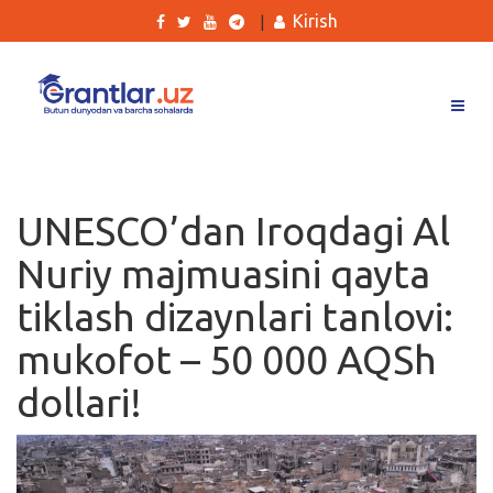
Kirish
|
Grantlar
Tanlovlar
UNESCO’dan Iroqdagi Al
Ishlar
Nuriy majmuasini qayta
Kurslar
tiklash dizaynlari tanlovi:
Blog
mukofot – 50 000 AQSh
Yana
dollari!
Qidirish