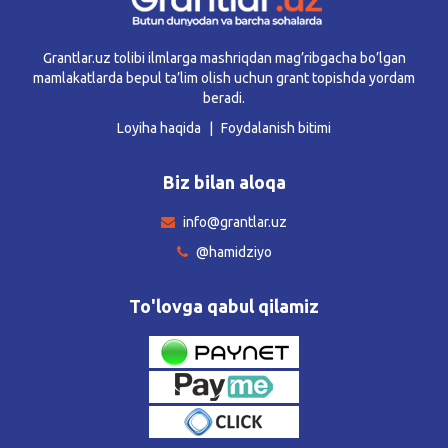
Grantlar.uz tolibi ilmlarga mashriqdan mag’ribgacha bo’lgan
mamlakatlarda bepul ta’lim olish uchun grant topishda yordam
beradi.
Loyiha haqida
Foydalanish bitimi
Biz bilan aloqa
info@grantlar.uz
@hamidziyo
To'lovga qabul qilamiz