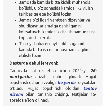
Jamoada kamida bitta kichik muhandis
bo’lishi, u o’z sohasida kamida 1-2 yil ish
tajribasiga ega bo’lishi lozim.
Jamoa o’zi ilgari yaratgan dizaynlar va
shu dizaynlar amalga oshirilganini
ko’rsatuvchi kamida ikkita ish namunasini
topshirishi kerak.
Tarixiy shaharni qayta tiklashga oid
kamida bitta ish namunasi ham taqdim
etilishi lozim.
Dasturga qabul jarayoni:
Tanlovda ishtirok etish uchun 2021-yil
26-
martgacha
arizalar qabul qilinadi. Hujjat
topshirish uchun avvaliga
bu yerda
ro’yxatdan
o’tiladi. Hujjat topshirish oldidan
tanlov
nizomi
bilan tanishib chiqing. Natijalar 15-
aprelda e’lon qilinadi.