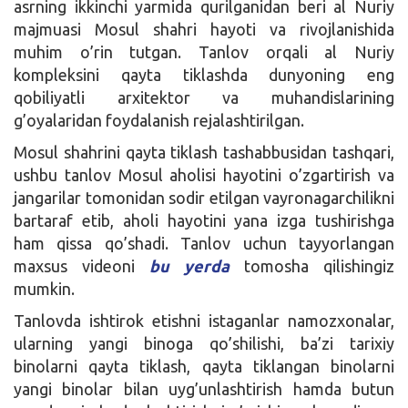
asrning ikkinchi yarmida qurilganidan beri al Nuriy
majmuasi Mosul shahri hayoti va rivojlanishida
muhim o’rin tutgan. Tanlov orqali al Nuriy
kompleksini qayta tiklashda dunyoning eng
qobiliyatli arxitektor va muhandislarining
g’oyalaridan foydalanish rejalashtirilgan.
Mosul shahrini qayta tiklash tashabbusidan tashqari,
ushbu tanlov Mosul aholisi hayotini o’zgartirish va
jangarilar tomonidan sodir etilgan vayronagarchilikni
bartaraf etib, aholi hayotini yana izga tushirishga
ham qissa qo’shadi. Tanlov uchun tayyorlangan
maxsus videoni
bu yerda
tomosha qilishingiz
mumkin.
Tanlovda ishtirok etishni istaganlar namozxonalar,
ularning yangi binoga qo’shilishi, ba’zi tarixiy
binolarni qayta tiklash, qayta tiklangan binolarni
yangi binolar bilan uyg’unlashtirish hamda butun