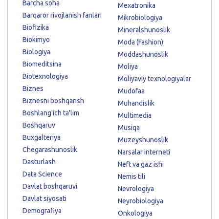
Barcha soha
Mexatronika
Barqaror rivojlanish fanlari
Mikrobiologiya
Biofizika
Mineralshunoslik
Biokimyo
Moda (Fashion)
Biologiya
Moddashunoslik
Biomeditsina
Moliya
Biotexnologiya
Moliyaviy texnologiyalar
Biznes
Mudofaa
Biznesni boshqarish
Muhandislik
Boshlang'ich ta'lim
Multimedia
Boshqaruv
Musiqa
Buxgalteriya
Muzeyshunoslik
Chegarashunoslik
Narsalar interneti
Dasturlash
Neft va gaz ishi
Data Science
Nemis tili
Davlat boshqaruvi
Nevrologiya
Davlat siyosati
Neyrobiologiya
Demografiya
Onkologiya