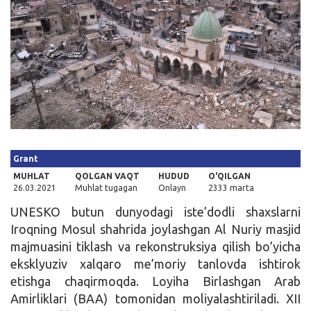
Kirish
Grant
MUHLAT
QOLGAN VAQT
HUDUD
O'QILGAN
26.03.2021
Muhlat tugagan
Onlayn
2333 marta
UNESKO butun dunyodagi iste’dodli shaxslarni
Iroqning Mosul shahrida joylashgan Al Nuriy masjid
majmuasini tiklash va rekonstruksiya qilish bo’yicha
eksklyuziv xalqaro me’moriy tanlovda ishtirok
etishga chaqirmoqda. Loyiha Birlashgan Arab
Amirliklari (BAA) tomonidan moliyalashtiriladi. XII