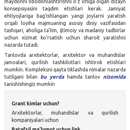
maydonni obodonlashtirishni o’z ichiga olgan dizayn
konsepsiyasini taqdim etishlari kerak. Jamiyat
ehtiyojlariga bag’ishlangan yangi joylarni yaratish
orqali loyiha majmuaning asosiy diniy vazifasidan
tashqari, aholiga ta’lim, ijtimoiy va madaniy tadbirlar
uchun xizmat ko’rsatish uchun sharoit yaratishni
nazarda tutadi.
Tanlovda arxitektorlar, arxitektor va muhandislar
jamoalari, qurilish tashkilotlari ishtirok etishlari
mumkin. Kompleksni qayta tiklashda nimalar nazarda
tutilgani bilan
bu yerda
hamda tanlov
nizomida
tanishishingiz mumkin
Grant kimlar uchun?
Arxitektorlar, muhandislar va qurilish
kompaniyalari uchun
Batafsil ma'lumot uchun link