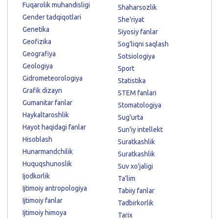
Fuqarolik muhandisligi
Shaharsozlik
Gender tadqiqotlari
She'riyat
Genetika
Siyosiy fanlar
Geofizika
Sog'liqni saqlash
Geografiya
Sotsiologiya
Geologiya
Sport
Gidrometeorologiya
Statistika
Grafik dizayn
STEM fanlari
Gumanitar fanlar
Stomatologiya
Haykaltaroshlik
Sug'urta
Hayot haqidagi fanlar
Sun'iy intellekt
Hisoblash
Suratkashlik
Hunarmandchilik
Suratkashlik
Huquqshunoslik
Suv xo'jaligi
Ijodkorlik
Ta'lim
Ijtimoiy antropologiya
Tabiiy fanlar
Ijtimoiy fanlar
Tadbirkorlik
Ijtimoiy himoya
Tarix