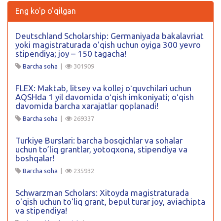
Eng ko'p o'qilgan
Deutschland Scholarship: Germaniyada bakalavriat
yoki magistraturada oʻqish uchun oyiga 300 yevro
stipendiya; joy – 150 tagacha!
Barcha soha
|
301909
FLEX: Maktab, litsey va kollej oʻquvchilari uchun
AQSHda 1 yil davomida oʻqish imkoniyati; oʻqish
davomida barcha xarajatlar qoplanadi!
Barcha soha
|
269337
Turkiye Burslari: barcha bosqichlar va sohalar
uchun to’liq grantlar, yotoqxona, stipendiya va
boshqalar!
Barcha soha
|
235932
Schwarzman Scholars: Xitoyda magistraturada
oʻqish uchun toʻliq grant, bepul turar joy, aviachipta
va stipendiya!