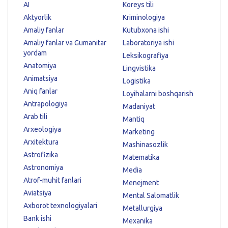
AI
Koreys tili
Aktyorlik
Kriminologiya
Amaliy fanlar
Kutubxona ishi
Amaliy fanlar va Gumanitar
Laboratoriya ishi
yordam
Leksikografiya
Anatomiya
Lingvistika
Animatsiya
Logistika
Aniq fanlar
Loyihalarni boshqarish
Antrapologiya
Madaniyat
Arab tili
Mantiq
Arxeologiya
Marketing
Arxitektura
Mashinasozlik
Astrofizika
Matematika
Astronomiya
Media
Atrof-muhit fanlari
Menejment
Aviatsiya
Mental Salomatlik
Axborot texnologiyalari
Metallurgiya
Bank ishi
Mexanika