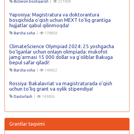
Biznesni boshqarish
|
227409
Yaponiya: Magistratura va doktorantura
bosqichida oʻqish uchun MEXT toʻliq grantiga
hujjatlar qabul qilinmoqda!
Barcha soha
|
178858
ClimateScience Olympiad 2024: 25 yoshgacha
boʻlganlar uchun onlayn olimpiada: mukofot
jamgʻarmasi 15 000 dollar va gʻoliblar Bakuga
bepul safar qiladi!
Barcha soha
|
149652
Rossiya: Bakalavriat va magistraturada o’qish
uchun to’liq grant va oylik stipendiya!
Dasturlash
|
143856
Grantlar taqvimi