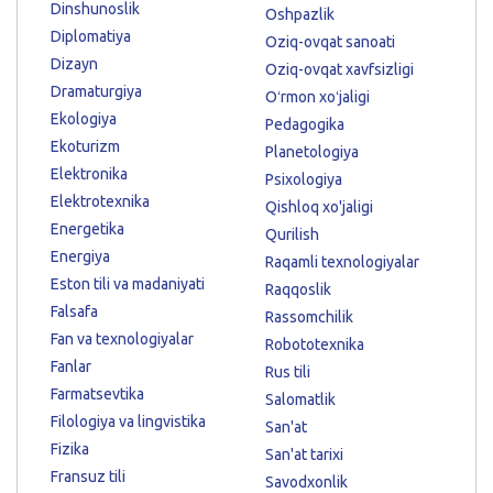
Dinshunoslik
Oshpazlik
Diplomatiya
Oziq-ovqat sanoati
Dizayn
Oziq-ovqat xavfsizligi
Dramaturgiya
Oʻrmon xoʻjaligi
Ekologiya
Pedagogika
Ekoturizm
Planetologiya
Elektronika
Psixologiya
Elektrotexnika
Qishloq xo'jaligi
Energetika
Qurilish
Energiya
Raqamli texnologiyalar
Eston tili va madaniyati
Raqqoslik
Falsafa
Rassomchilik
Fan va texnologiyalar
Robototexnika
Fanlar
Rus tili
Farmatsevtika
Salomatlik
Filologiya va lingvistika
San'at
Fizika
San'at tarixi
Fransuz tili
Savodxonlik