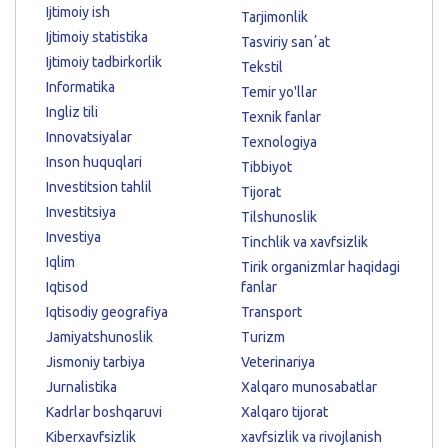
Ijtimoiy ish
Tarjimonlik
Ijtimoiy statistika
Tasviriy sanʼat
Ijtimoiy tadbirkorlik
Tekstil
Informatika
Temir yo'llar
Ingliz tili
Texnik fanlar
Innovatsiyalar
Texnologiya
Inson huquqlari
Tibbiyot
Investitsion tahlil
Tijorat
Investitsiya
Tilshunoslik
Investiya
Tinchlik va xavfsizlik
Iqlim
Tirik organizmlar haqidagi
Iqtisod
fanlar
Iqtisodiy geografiya
Transport
Jamiyatshunoslik
Turizm
Jismoniy tarbiya
Veterinariya
Jurnalistika
Xalqaro munosabatlar
Kadrlar boshqaruvi
Xalqaro tijorat
Kiberxavfsizlik
xavfsizlik va rivojlanish