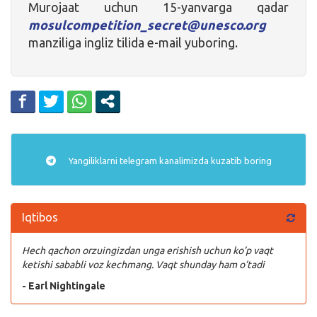
Murojaat uchun 15-yanvarga qadar
mosulcompetition_secret@unesco.org
manziliga ingliz tilida e-mail yuboring.
Yangiliklarni
telegram
kanalimizda kuzatib boring
Iqtibos
Hech qachon orzuingizdan unga erishish uchun ko’p vaqt
ketishi sababli voz kechmang. Vaqt shunday ham o’tadi
- Earl Nightingale