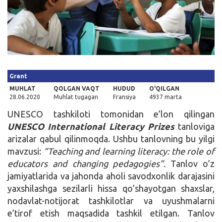
Kirish
Grant
MUHLAT
QOLGAN VAQT
HUDUD
O'QILGAN
28.06.2020
Muhlat tugagan
Fransiya
4937 marta
UNESCO tashkiloti tomonidan e’lon qilingan
UNESCO International Literacy Prizes
tanloviga
arizalar qabul qilinmoqda. Ushbu tanlovning bu yilgi
mavzusi:
“Teaching and learning literacy: the role of
educators and changing pedagogies”.
Tanlov o’z
jamiyatlarida va jahonda aholi savodxonlik darajasini
yaxshilashga sezilarli hissa qo’shayotgan shaxslar,
nodavlat-notijorat tashkilotlar va uyushmalarni
e’tirof etish maqsadida tashkil etilgan. Tanlov