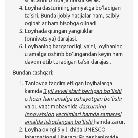
sifatlarini o’zida jamlashi kerak.
Loyiha dasturining jamiyatga bo’ladigan
ta’siri. Bunda ijobiy natijalar ham, salbiy
oqibatlar ham hisobga olinadi.
Loyihada qilingan yangiliklar
(onnivatsiya) darajasi.
Loyihaning barqarorligi, ya’ni, loyihaning
u amalga oshirib bo’lingandan keyin ham
davom etib turadigan ta’sir darajasi.
Bundan tashqari:
Tanlovga taqdim etilgan loyihalarga
kamida
3 yil avval start berilgan bo’lishi
,
u
hozir ham amalga oshayotgan bo’lishi
va bu vaqt mobaynida
dasturning
innovatsion yechimlari hamda samarasi
amalda isbotlangan bo’lishi
hamda zarur.
Loyiha oxirgi
5 yil ichida UNESCO
International Literacy Prizes tanlovida