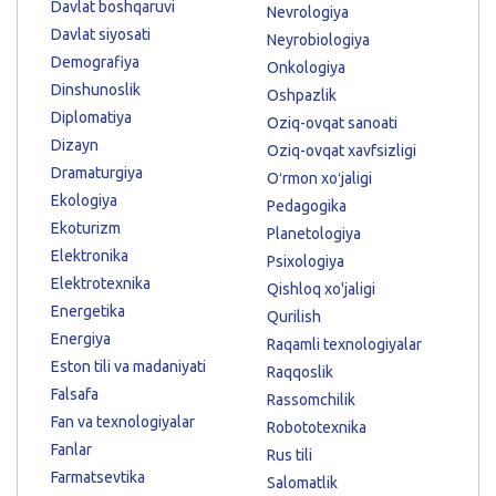
Davlat boshqaruvi
Nevrologiya
Davlat siyosati
Neyrobiologiya
Demografiya
Onkologiya
Dinshunoslik
Oshpazlik
Diplomatiya
Oziq-ovqat sanoati
Dizayn
Oziq-ovqat xavfsizligi
Dramaturgiya
Oʻrmon xoʻjaligi
Ekologiya
Pedagogika
Ekoturizm
Planetologiya
Elektronika
Psixologiya
Elektrotexnika
Qishloq xo'jaligi
Energetika
Qurilish
Energiya
Raqamli texnologiyalar
Eston tili va madaniyati
Raqqoslik
Falsafa
Rassomchilik
Fan va texnologiyalar
Robototexnika
Fanlar
Rus tili
Farmatsevtika
Salomatlik