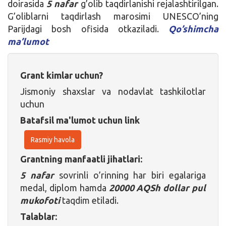
doirasida
5 nafar
g’olib taqdirlanishi rejalashtirilgan.
G’oliblarni taqdirlash marosimi UNESCO’ning
Parijdagi bosh ofisida otkaziladi.
Qo’shimcha
ma’lumot
Grant kimlar uchun?
Jismoniy shaxslar va nodavlat tashkilotlar
uchun
Batafsil ma'lumot uchun link
Rasmiy havola
Grantning manfaatli jihatlari:
5 nafar
sovrinli o’rinning har biri egalariga
medal, diplom hamda
20000 AQSh dollar pul
mukofoti
taqdim etiladi.
Talablar: