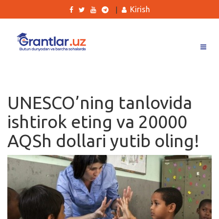
Kirish
|
Grantlar
Tanlovlar
UNESCO’ning tanlovida
Ishlar
ishtirok eting va 20000
Kurslar
AQSh dollari yutib oling!
Blog
Yana
Qidirish