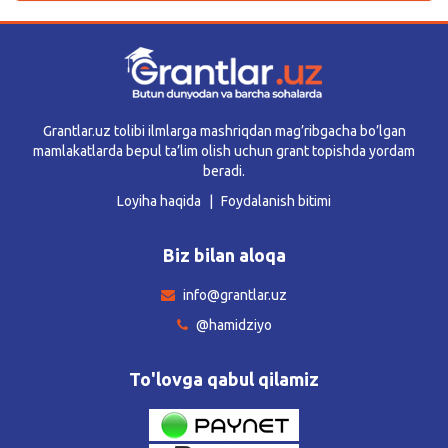
Grantlar.uz tolibi ilmlarga mashriqdan mag’ribgacha bo’lgan
mamlakatlarda bepul ta’lim olish uchun grant topishda yordam
beradi.
Loyiha haqida
Foydalanish bitimi
Biz bilan aloqa
info@grantlar.uz
@hamidziyo
To'lovga qabul qilamiz