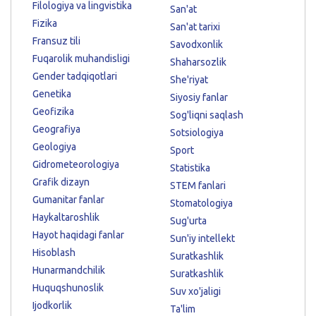
Filologiya va lingvistika
San'at
Fizika
San'at tarixi
Fransuz tili
Savodxonlik
Fuqarolik muhandisligi
Shaharsozlik
Gender tadqiqotlari
She'riyat
Genetika
Siyosiy fanlar
Geofizika
Sog'liqni saqlash
Geografiya
Sotsiologiya
Geologiya
Sport
Gidrometeorologiya
Statistika
Grafik dizayn
STEM fanlari
Gumanitar fanlar
Stomatologiya
Haykaltaroshlik
Sug'urta
Hayot haqidagi fanlar
Sun'iy intellekt
Hisoblash
Suratkashlik
Hunarmandchilik
Suratkashlik
Huquqshunoslik
Suv xo'jaligi
Ijodkorlik
Ta'lim