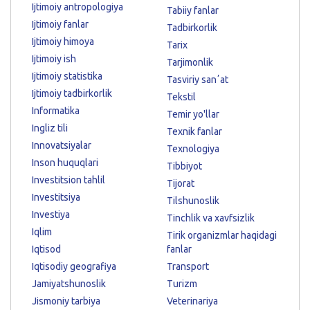
Ijtimoiy antropologiya
Tabiiy fanlar
Ijtimoiy fanlar
Tadbirkorlik
Ijtimoiy himoya
Tarix
Ijtimoiy ish
Tarjimonlik
Ijtimoiy statistika
Tasviriy sanʼat
Ijtimoiy tadbirkorlik
Tekstil
Informatika
Temir yo'llar
Ingliz tili
Texnik fanlar
Innovatsiyalar
Texnologiya
Inson huquqlari
Tibbiyot
Investitsion tahlil
Tijorat
Investitsiya
Tilshunoslik
Investiya
Tinchlik va xavfsizlik
Iqlim
Tirik organizmlar haqidagi
Iqtisod
fanlar
Iqtisodiy geografiya
Transport
Jamiyatshunoslik
Turizm
Jismoniy tarbiya
Veterinariya