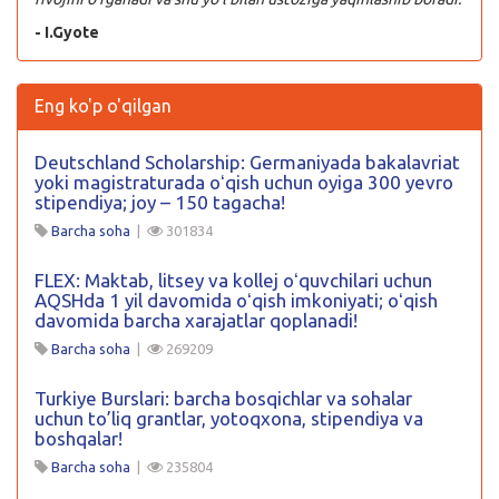
- I.Gyote
Eng ko'p o'qilgan
Deutschland Scholarship: Germaniyada bakalavriat
yoki magistraturada oʻqish uchun oyiga 300 yevro
stipendiya; joy – 150 tagacha!
Barcha soha
|
301834
FLEX: Maktab, litsey va kollej oʻquvchilari uchun
AQSHda 1 yil davomida oʻqish imkoniyati; oʻqish
davomida barcha xarajatlar qoplanadi!
Barcha soha
|
269209
Turkiye Burslari: barcha bosqichlar va sohalar
uchun to’liq grantlar, yotoqxona, stipendiya va
boshqalar!
Barcha soha
|
235804