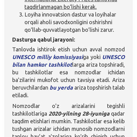
taqdirlanmagan bo’lishi kerak.
Loyiha innovatsion dastur va loyihalar
orqali aholi savodxonligini oshirishni
qo’llab-quvvatlayotgan bo’lishi zarur.
Dasturga qabul jarayoni:
Tanlovda ishtirok etish uchun avval nomzod
UNESCO milliy komissiyasi
ga yoki
UNESCO
bilan hamkor tashkilot
larga ariza topshiradi,
bu tashkilotlar esa nomzodlar ichidan
ba’zilarini mukofot uchun tavsiya etadi. Ariza
beruvchilardan
bu yerda
ariza topshirish talab
etiladi.
Nomzodlar o’z arizalarini tegishli
tashkilotlariga
2020-yilning 28-iyuniga
qadar
taqdim etishlari mumkin. Tashkilotlar esa kelib
tushgan arizalar ichidan munosib nomzodlarni
tanlov hay’at a’zolariga ko’rib chiqish uchun