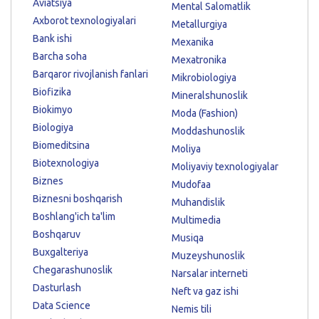
Aviatsiya
Mental Salomatlik
Axborot texnologiyalari
Metallurgiya
Bank ishi
Mexanika
Barcha soha
Mexatronika
Barqaror rivojlanish fanlari
Mikrobiologiya
Biofizika
Mineralshunoslik
Biokimyo
Moda (Fashion)
Biologiya
Moddashunoslik
Biomeditsina
Moliya
Biotexnologiya
Moliyaviy texnologiyalar
Biznes
Mudofaa
Biznesni boshqarish
Muhandislik
Boshlang'ich ta'lim
Multimedia
Boshqaruv
Musiqa
Buxgalteriya
Muzeyshunoslik
Chegarashunoslik
Narsalar interneti
Dasturlash
Neft va gaz ishi
Data Science
Nemis tili