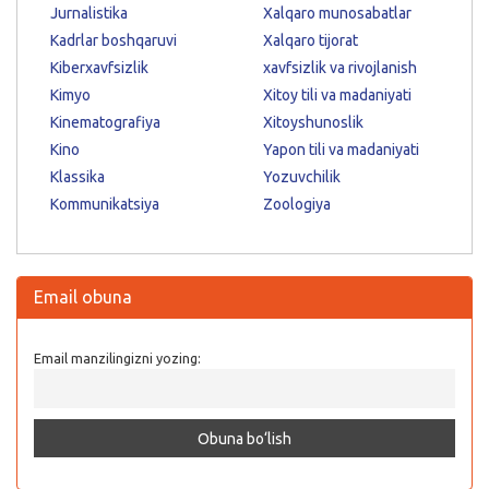
Jurnalistika
Xalqaro munosabatlar
Kadrlar boshqaruvi
Xalqaro tijorat
Kiberxavfsizlik
xavfsizlik va rivojlanish
Kimyo
Xitoy tili va madaniyati
Kinematografiya
Xitoyshunoslik
Kino
Yapon tili va madaniyati
Klassika
Yozuvchilik
Kommunikatsiya
Zoologiya
Email obuna
Email manzilingizni yozing: