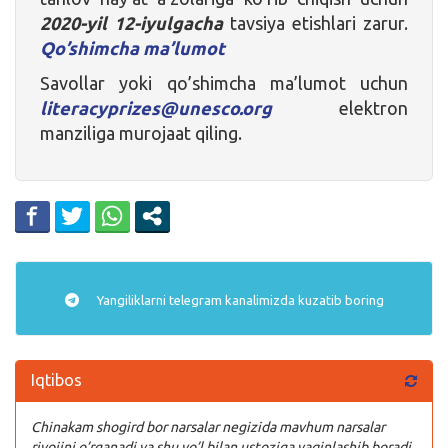
2020-yil 12-iyulgacha
tavsiya etishlari zarur.
Qo’shimcha ma’lumot
Savollar yoki qo’shimcha ma’lumot uchun
literacyprizes@unesco.org
elektron
manziliga murojaat qiling.
Yangiliklarni
telegram
kanalimizda kuzatib boring
Iqtibos
Chinakam shogird bor narsalar negizida mavhum narsalar
rivojini o’rganadi va shu yo’l bilan ustoziga yaqinlashib boradi.