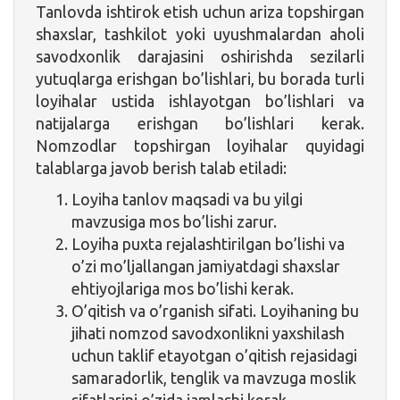
Tanlovda ishtirok etish uchun ariza topshirgan
shaxslar, tashkilot yoki uyushmalardan aholi
savodxonlik darajasini oshirishda sezilarli
yutuqlarga erishgan bo’lishlari, bu borada turli
loyihalar ustida ishlayotgan bo’lishlari va
natijalarga erishgan bo’lishlari kerak.
Nomzodlar topshirgan loyihalar quyidagi
talablarga javob berish talab etiladi:
Loyiha tanlov maqsadi va bu yilgi
mavzusiga mos bo’lishi zarur.
Loyiha puxta rejalashtirilgan bo’lishi va
o’zi mo’ljallangan jamiyatdagi shaxslar
ehtiyojlariga mos bo’lishi kerak.
O’qitish va o’rganish sifati. Loyihaning bu
jihati nomzod savodxonlikni yaxshilash
uchun taklif etayotgan o’qitish rejasidagi
samaradorlik, tenglik va mavzuga moslik