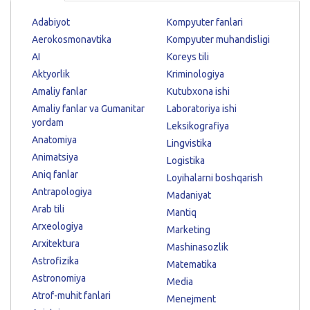
Adabiyot
Kompyuter fanlari
Aerokosmonavtika
Kompyuter muhandisligi
AI
Koreys tili
Aktyorlik
Kriminologiya
Amaliy fanlar
Kutubxona ishi
Amaliy fanlar va Gumanitar
Laboratoriya ishi
yordam
Leksikografiya
Anatomiya
Lingvistika
Animatsiya
Logistika
Aniq fanlar
Loyihalarni boshqarish
Antrapologiya
Madaniyat
Arab tili
Mantiq
Arxeologiya
Marketing
Arxitektura
Mashinasozlik
Astrofizika
Matematika
Astronomiya
Media
Atrof-muhit fanlari
Menejment