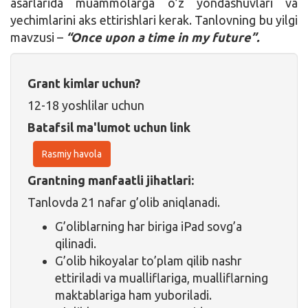
asarlarida muammolarga o’z yondashuvlari va
yechimlarini aks ettirishlari kerak. Tanlovning bu yilgi
mavzusi –
“Once upon a time in my future”.
Grant kimlar uchun?
12-18 yoshlilar uchun
Batafsil ma'lumot uchun link
Rasmiy havola
Grantning manfaatli jihatlari:
Tanlovda 21 nafar g’olib aniqlanadi.
G’oliblarning har biriga iPad sovg’a
qilinadi.
G’olib hikoyalar to’plam qilib nashr
ettiriladi va mualliflariga, mualliflarning
maktablariga ham yuboriladi.