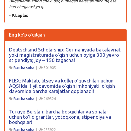
Bilganlarimizning cheki bor, bilmagan narsalarimizning esa
had-chegarasi yo‘q.
- P.Laplas
Eng ko'p o'qilgan
Deutschland Scholarship: Germaniyada bakalavriat
yoki magistraturada oʻqish uchun oyiga 300 yevro
stipendiya; joy – 150 tagacha!
Barcha soha
|
301905
FLEX: Maktab, litsey va kollej oʻquvchilari uchun
AQSHda 1 yil davomida oʻqish imkoniyati; oʻqish
davomida barcha xarajatlar qoplanadi!
Barcha soha
|
269324
Turkiye Burslari: barcha bosqichlar va sohalar
uchun to’liq grantlar, yotoqxona, stipendiya va
boshqalar!
Barcha soha
|
235922