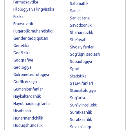
Farmatsevtika
Salomatlik
Filologiya va lingvistika
San'at
Fizika
San'at tarixi
Fransuz tili
Savodxonlik
Fuqarolik muhandisligi
Shaharsozlik
Gender tadqiqotlari
She'riyat
Genetika
Siyosiy fanlar
Geofizika
Sog'liqni saqlash
Geografiya
Sotsiologiya
Geologiya
Sport
Gidrometeorologiya
Statistika
Grafik dizayn
STEM fanlari
Gumanitar fanlar
Stomatologiya
Haykaltaroshlik
Sug'urta
Hayot haqidagi fanlar
Sun'iy intellekt
Hisoblash
Suratkashlik
Hunarmandchilik
Suratkashlik
Huquqshunoslik
Suv xo'jaligi