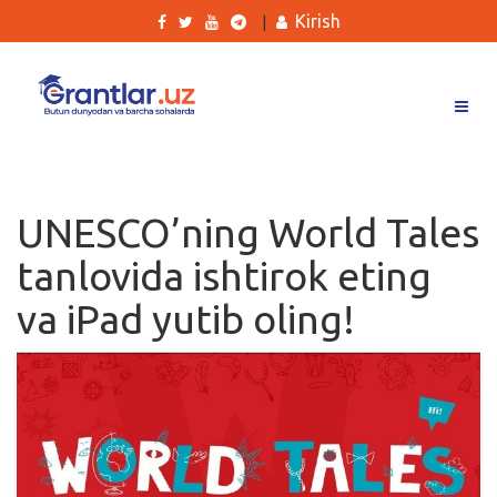
Kirish
|
Grantlar
Tanlovlar
UNESCO’ning World Tales
Ishlar
tanlovida ishtirok eting
Kurslar
va iPad yutib oling!
Blog
Yana
Qidirish