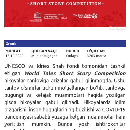
Kirish
Grant
MUHLAT
QOLGAN VAQT
HUDUD
O'QILGAN
15.10.2020
Muhlat tugagan
Onlayn
3203 marta
UNESCO va Idries Shah fondi tomonidan tashkil
etilgan
World Tales Short Story Competition
hikoyalar tanloviga arizalar qabul qilinmoqda. Ushu
tanlov o’smirlar uchun mo’ljallangan bo’lib, tanlovga
bugungi va kelajak muammolari haqida yozilgan
qisqa hikoyalar qabul qilinadi. Hikoyalarda iqlim
o’zgarishi, inson huquqlarining buzilishi va COVID-19
pandemiyasi sababli yuzaga kelgan muammolar ham
yoritilishi mumkin. Bunda yosh ishtirokchilar