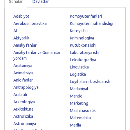
Sohalar
Davlatlar
Adabiyot
Kompyuter fanlari
Aerokosmonavtika
Kompyuter muhandisligi
AI
Koreys tili
Aktyorlik
Kriminologiya
Amaliy fanlar
Kutubxona ishi
Amaliy fanlar va Gumanitar
Laboratoriya ishi
yordam
Leksikografiya
Anatomiya
Lingvistika
Animatsiya
Logistika
Aniq fanlar
Loyihalarni boshqarish
Antrapologiya
Madaniyat
Arab tili
Mantiq
Arxeologiya
Marketing
Arxitektura
Mashinasozlik
Astrofizika
Matematika
Astronomiya
Media