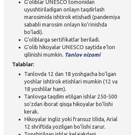
G’oliblar UNESCO tomonidan
uyushtiriladigan onlayn taqdirlash
marosimida ishtirok etishadi (pandemiya
sababli marosim onlayn ko’rinishda
bo’ladi).
G’oliblarga sertifikatlar beriladi.
G’olib hikoyalar UNESCO saytida e’lon
qilinishi mumkin.
Tanlov nizomi
Talablar:
Tanlovda 12 dan 18 yoshgacha bo’lgan
yoshlar ishtirok etishlari mumkin (12 va
18 yoshlilar ham).
Tanlovga taqdim etilgan ishlar 250-500
so’zdan iborat qisqa hikoyalar bo’lishi
kerak.
Hikoyalar ingliz yoki fransuz tilida, Arial
12 shriftida yozilgan bo’lishi zarur.
Topshirilgan ishlar kelajakdagi