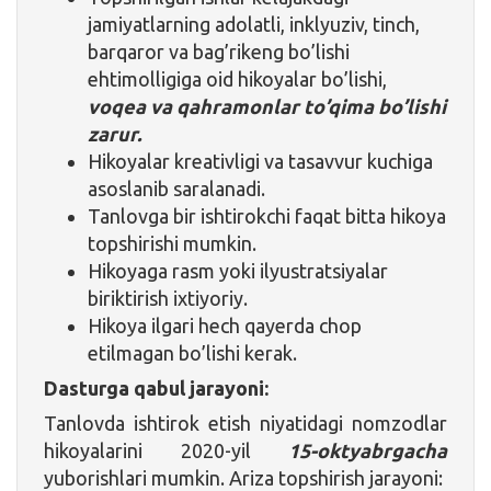
jamiyatlarning adolatli, inklyuziv, tinch,
barqaror va bag’rikeng bo’lishi
ehtimolligiga oid hikoyalar bo’lishi,
voqea va qahramonlar to’qima bo’lishi
zarur.
Hikoyalar kreativligi va tasavvur kuchiga
asoslanib saralanadi.
Tanlovga bir ishtirokchi faqat bitta hikoya
topshirishi mumkin.
Hikoyaga rasm yoki ilyustratsiyalar
biriktirish ixtiyoriy.
Hikoya ilgari hech qayerda chop
etilmagan bo’lishi kerak.
Dasturga qabul jarayoni:
Tanlovda ishtirok etish niyatidagi nomzodlar
hikoyalarini 2020-yil
15-oktyabrgacha
yuborishlari mumkin. Ariza topshirish jarayoni: