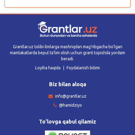
Grantlar.uz tolibi ilmlarga mashriqdan mag’ribgacha bo’lgan
mamlakatlarda bepul ta’lim olish uchun grant topishda yordam
beradi.
Loyiha haqida
Foydalanish bitimi
Biz bilan aloqa
info@grantlar.uz
@hamidziyo
To'lovga qabul qilamiz