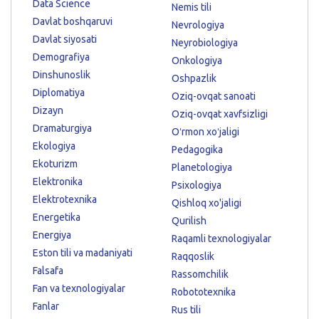
Data Science
Nemis tili
Davlat boshqaruvi
Nevrologiya
Davlat siyosati
Neyrobiologiya
Demografiya
Onkologiya
Dinshunoslik
Oshpazlik
Diplomatiya
Oziq-ovqat sanoati
Dizayn
Oziq-ovqat xavfsizligi
Dramaturgiya
Oʻrmon xoʻjaligi
Ekologiya
Pedagogika
Ekoturizm
Planetologiya
Elektronika
Psixologiya
Elektrotexnika
Qishloq xo'jaligi
Energetika
Qurilish
Energiya
Raqamli texnologiyalar
Eston tili va madaniyati
Raqqoslik
Falsafa
Rassomchilik
Fan va texnologiyalar
Robototexnika
Fanlar
Rus tili