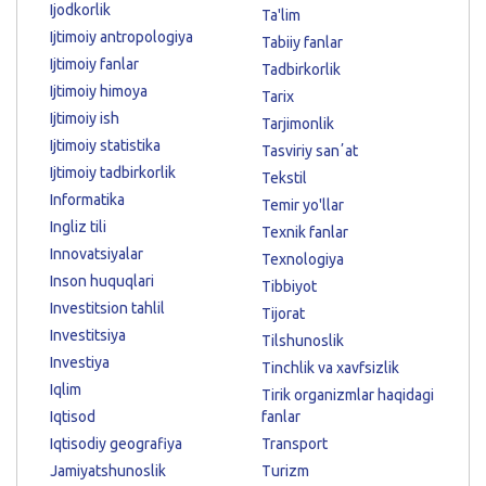
Ijodkorlik
Ta'lim
Ijtimoiy antropologiya
Tabiiy fanlar
Ijtimoiy fanlar
Tadbirkorlik
Ijtimoiy himoya
Tarix
Ijtimoiy ish
Tarjimonlik
Ijtimoiy statistika
Tasviriy sanʼat
Ijtimoiy tadbirkorlik
Tekstil
Informatika
Temir yo'llar
Ingliz tili
Texnik fanlar
Innovatsiyalar
Texnologiya
Inson huquqlari
Tibbiyot
Investitsion tahlil
Tijorat
Investitsiya
Tilshunoslik
Investiya
Tinchlik va xavfsizlik
Iqlim
Tirik organizmlar haqidagi
Iqtisod
fanlar
Iqtisodiy geografiya
Transport
Jamiyatshunoslik
Turizm