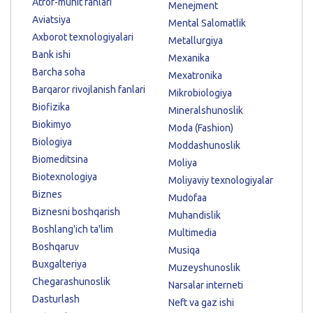
Atrof-muhit fanlari
Menejment
Aviatsiya
Mental Salomatlik
Axborot texnologiyalari
Metallurgiya
Bank ishi
Mexanika
Barcha soha
Mexatronika
Barqaror rivojlanish fanlari
Mikrobiologiya
Biofizika
Mineralshunoslik
Biokimyo
Moda (Fashion)
Biologiya
Moddashunoslik
Biomeditsina
Moliya
Biotexnologiya
Moliyaviy texnologiyalar
Biznes
Mudofaa
Biznesni boshqarish
Muhandislik
Boshlang'ich ta'lim
Multimedia
Boshqaruv
Musiqa
Buxgalteriya
Muzeyshunoslik
Chegarashunoslik
Narsalar interneti
Dasturlash
Neft va gaz ishi