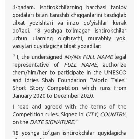
1-qadam. Ishtirokchilarning barchasi tanlov
qoidalari bilan tanishib chiqqanlarini tasdiqlab
tilxat yozishlari va imzo qo’yishlari kerak
bo’ladi. 18 yoshga to’lmagan ishtirokchilar
uchun ularning o’qituvchi, murabbiy yoki
vasiylari quyidagicha tilxat yozadilar:
“ I, the undersigned
Mr/Ms FULL NAME
legal
representative of
FULL NAME
, authorize
them/him/her to participate in the UNESCO
and Idries Shah Foundation “World Tales”
Short Story Competition which runs from
January 2020 to December 2020.
I read and agreed with the terms of the
Competition rules. Signed in
CITY, COUNTRY
,
on the
DATE SIGNATURE.
”
18 yoshga to’lgan ishtirokchilar quyidagicha