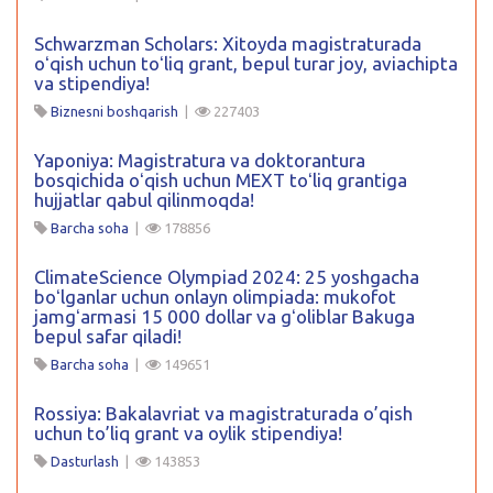
Schwarzman Scholars: Xitoyda magistraturada
oʻqish uchun toʻliq grant, bepul turar joy, aviachipta
va stipendiya!
Biznesni boshqarish
|
227403
Yaponiya: Magistratura va doktorantura
bosqichida oʻqish uchun MEXT toʻliq grantiga
hujjatlar qabul qilinmoqda!
Barcha soha
|
178856
ClimateScience Olympiad 2024: 25 yoshgacha
boʻlganlar uchun onlayn olimpiada: mukofot
jamgʻarmasi 15 000 dollar va gʻoliblar Bakuga
bepul safar qiladi!
Barcha soha
|
149651
Rossiya: Bakalavriat va magistraturada o’qish
uchun to’liq grant va oylik stipendiya!
Dasturlash
|
143853