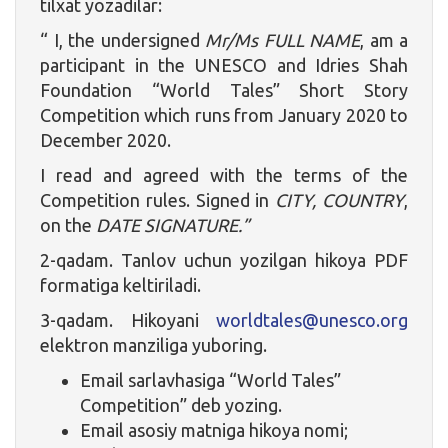
tilxat yozadilar:
“ I, the undersigned
Mr/Ms FULL NAME
, am a
participant in the UNESCO and Idries Shah
Foundation “World Tales” Short Story
Competition which runs from January 2020 to
December 2020.
I read and agreed with the terms of the
Competition rules. Signed in
CITY, COUNTRY
,
on the
DATE SIGNATURE.”
2-qadam. Tanlov uchun yozilgan hikoya PDF
formatiga keltiriladi.
3-qadam. Hikoyani
worldtales@unesco.org
elektron manziliga yuboring.
Email sarlavhasiga “World Tales”
Competition” deb yozing.
Email asosiy matniga hikoya nomi;