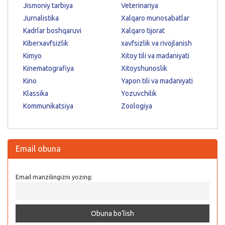
Jismoniy tarbiya
Veterinariya
Jurnalistika
Xalqaro munosabatlar
Kadrlar boshqaruvi
Xalqaro tijorat
Kiberxavfsizlik
xavfsizlik va rivojlanish
Kimyo
Xitoy tili va madaniyati
Kinematografiya
Xitoyshunoslik
Kino
Yapon tili va madaniyati
Klassika
Yozuvchilik
Kommunikatsiya
Zoologiya
Email obuna
Email manzilingizni yozing: