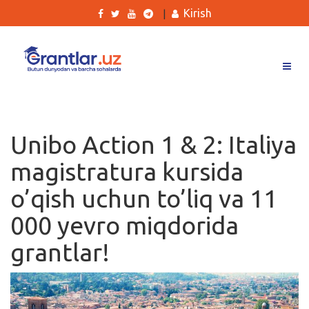
Kirish
|
Grantlar
Tanlovlar
Unibo Action 1 & 2: Italiya
Ishlar
magistratura kursida
Kurslar
o’qish uchun to’liq va 11
Blog
000 yevro miqdorida
Yana
grantlar!
Qidirish