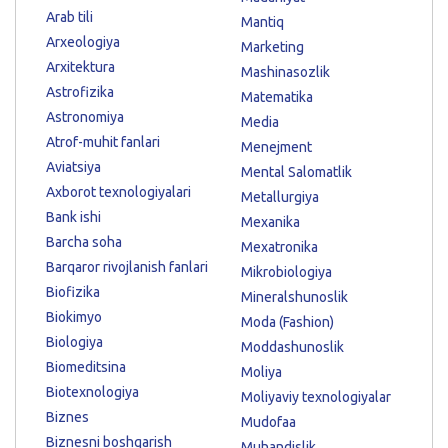
Arab tili
Mantiq
Arxeologiya
Marketing
Arxitektura
Mashinasozlik
Astrofizika
Matematika
Astronomiya
Media
Atrof-muhit fanlari
Menejment
Aviatsiya
Mental Salomatlik
Axborot texnologiyalari
Metallurgiya
Bank ishi
Mexanika
Barcha soha
Mexatronika
Barqaror rivojlanish fanlari
Mikrobiologiya
Biofizika
Mineralshunoslik
Biokimyo
Moda (Fashion)
Biologiya
Moddashunoslik
Biomeditsina
Moliya
Biotexnologiya
Moliyaviy texnologiyalar
Biznes
Mudofaa
Biznesni boshqarish
Muhandislik