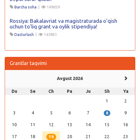
Barcha soha
|
149659
Rossiya: Bakalavriat va magistraturada o’qish
uchun to’liq grant va oylik stipendiya!
Dasturlash
|
143861
Grantlar taqvimi
Avgust 2026
Du
Se
Ch
Pa
Ju
Sh
Ya
1
2
3
4
5
6
7
9
8
10
11
12
13
14
15
16
17
18
20
21
22
23
19