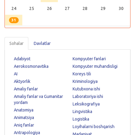
24
25
26
27
28
29
30
31
Sohalar
Davlatlar
Adabiyot
Kompyuter fanlari
Aerokosmonavtika
Kompyuter muhandisligi
AI
Koreys tili
Aktyorlik
Kriminologiya
Amaliy fanlar
Kutubxona ishi
Amaliy fanlar va Gumanitar
Laboratoriya ishi
yordam
Leksikografiya
Anatomiya
Lingvistika
Animatsiya
Logistika
Aniq fanlar
Loyihalarni boshqarish
Antrapologiya
Madaniyat