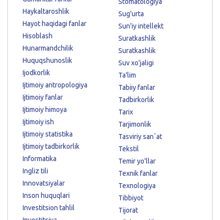
Stomatologiya
Haykaltaroshlik
Sug'urta
Hayot haqidagi fanlar
Sun'iy intellekt
Hisoblash
Suratkashlik
Hunarmandchilik
Suratkashlik
Huquqshunoslik
Suv xo'jaligi
Ijodkorlik
Ta'lim
Ijtimoiy antropologiya
Tabiiy fanlar
Ijtimoiy fanlar
Tadbirkorlik
Ijtimoiy himoya
Tarix
Ijtimoiy ish
Tarjimonlik
Ijtimoiy statistika
Tasviriy sanʼat
Ijtimoiy tadbirkorlik
Tekstil
Informatika
Temir yo'llar
Ingliz tili
Texnik fanlar
Innovatsiyalar
Texnologiya
Inson huquqlari
Tibbiyot
Investitsion tahlil
Tijorat
Investitsiya