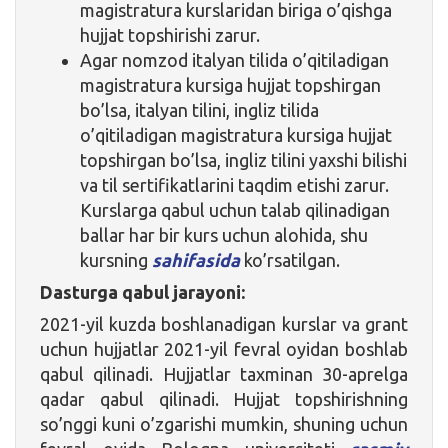
magistratura kurslaridan biriga o’qishga
hujjat topshirishi zarur.
Agar nomzod italyan tilida o’qitiladigan
magistratura kursiga hujjat topshirgan
bo’lsa, italyan tilini, ingliz tilida
o’qitiladigan magistratura kursiga hujjat
topshirgan bo’lsa, ingliz tilini yaxshi bilishi
va til sertifikatlarini taqdim etishi zarur.
Kurslarga qabul uchun talab qilinadigan
ballar har bir kurs uchun alohida, shu
kursning
sahifasida
ko’rsatilgan.
Dasturga qabul jarayoni:
2021-yil kuzda boshlanadigan kurslar va grant
uchun hujjatlar 2021-yil fevral oyidan boshlab
qabul qilinadi. Hujjatlar taxminan 30-aprelga
qadar qabul qilinadi. Hujjat topshirishning
so’nggi kuni o’zgarishi mumkin, shuning uchun