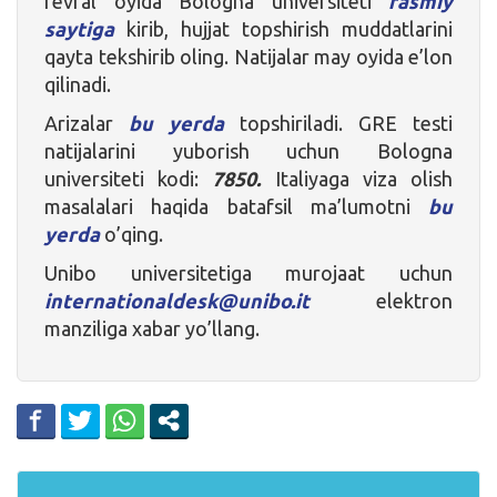
fevral oyida Bologna universiteti
rasmiy
saytiga
kirib, hujjat topshirish muddatlarini
qayta tekshirib oling. Natijalar may oyida e’lon
qilinadi.
Arizalar
bu yerda
topshiriladi. GRE testi
natijalarini yuborish uchun Bologna
universiteti kodi:
7850.
Italiyaga viza olish
masalalari haqida batafsil ma’lumotni
bu
yerda
o’qing.
Unibo universitetiga murojaat uchun
internationaldesk@unibo.it
elektron
manziliga xabar yo’llang.