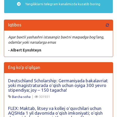
Yangiliklarni
telegram
kanalimizda kuzatib boring
Iqtibos
Agar baxtli yashashni istasangiz baxtni maqsadga bog’lang,
odamlar yoki narsalarga emas
- Albert Eynshteyn
Eng ko'p o'qilgan
Deutschland Scholarship: Germaniyada bakalavriat
yoki magistraturada oʻqish uchun oyiga 300 yevro
stipendiya; joy – 150 tagacha!
Barcha soha
|
301931
FLEX: Maktab, litsey va kollej oʻquvchilari uchun
AQSHda 1 yil davomida oʻqish imkoniyati; oʻqish