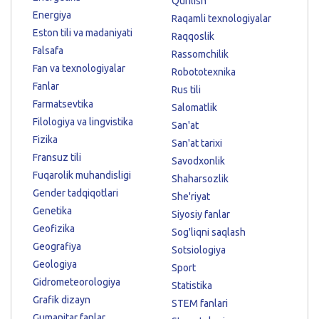
Qurilish
Energiya
Raqamli texnologiyalar
Eston tili va madaniyati
Raqqoslik
Falsafa
Rassomchilik
Fan va texnologiyalar
Robototexnika
Fanlar
Rus tili
Farmatsevtika
Salomatlik
Filologiya va lingvistika
San'at
Fizika
San'at tarixi
Fransuz tili
Savodxonlik
Fuqarolik muhandisligi
Shaharsozlik
Gender tadqiqotlari
She'riyat
Genetika
Siyosiy fanlar
Geofizika
Sog'liqni saqlash
Geografiya
Sotsiologiya
Geologiya
Sport
Gidrometeorologiya
Statistika
Grafik dizayn
STEM fanlari
Gumanitar fanlar