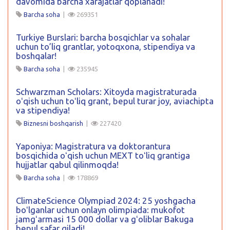
davomida barcha xarajatlar qoplanadi!
Barcha soha
|
269351
Turkiye Burslari: barcha bosqichlar va sohalar
uchun to’liq grantlar, yotoqxona, stipendiya va
boshqalar!
Barcha soha
|
235945
Schwarzman Scholars: Xitoyda magistraturada
oʻqish uchun toʻliq grant, bepul turar joy, aviachipta
va stipendiya!
Biznesni boshqarish
|
227420
Yaponiya: Magistratura va doktorantura
bosqichida oʻqish uchun MEXT toʻliq grantiga
hujjatlar qabul qilinmoqda!
Barcha soha
|
178869
ClimateScience Olympiad 2024: 25 yoshgacha
boʻlganlar uchun onlayn olimpiada: mukofot
jamgʻarmasi 15 000 dollar va gʻoliblar Bakuga
bepul safar qiladi!