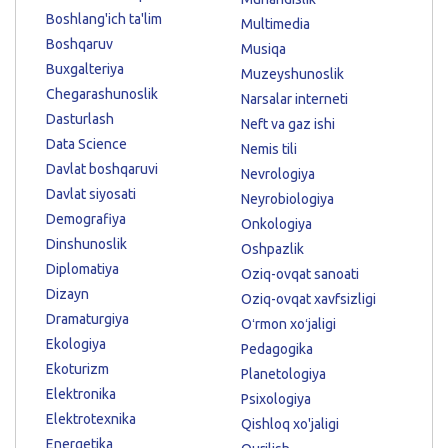
Boshlang'ich ta'lim
Multimedia
Boshqaruv
Musiqa
Buxgalteriya
Muzeyshunoslik
Chegarashunoslik
Narsalar interneti
Dasturlash
Neft va gaz ishi
Data Science
Nemis tili
Davlat boshqaruvi
Nevrologiya
Davlat siyosati
Neyrobiologiya
Demografiya
Onkologiya
Dinshunoslik
Oshpazlik
Diplomatiya
Oziq-ovqat sanoati
Dizayn
Oziq-ovqat xavfsizligi
Dramaturgiya
Oʻrmon xoʻjaligi
Ekologiya
Pedagogika
Ekoturizm
Planetologiya
Elektronika
Psixologiya
Elektrotexnika
Qishloq xo'jaligi
Energetika