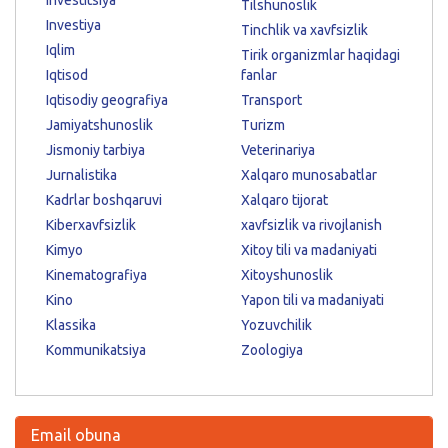
Tilshunoslik
Investiya
Tinchlik va xavfsizlik
Iqlim
Tirik organizmlar haqidagi
Iqtisod
fanlar
Iqtisodiy geografiya
Transport
Jamiyatshunoslik
Turizm
Jismoniy tarbiya
Veterinariya
Jurnalistika
Xalqaro munosabatlar
Kadrlar boshqaruvi
Xalqaro tijorat
Kiberxavfsizlik
xavfsizlik va rivojlanish
Kimyo
Xitoy tili va madaniyati
Kinematografiya
Xitoyshunoslik
Kino
Yapon tili va madaniyati
Klassika
Yozuvchilik
Kommunikatsiya
Zoologiya
Email obuna