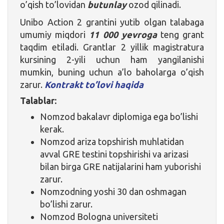
o’qish to’lovidan
butunlay
ozod qilinadi.
Unibo Action 2 grantini yutib olgan talabaga
umumiy miqdori
11 000 yevroga
teng grant
taqdim etiladi. Grantlar 2 yillik magistratura
kursining 2-yili uchun ham yangilanishi
mumkin, buning uchun a’lo baholarga o’qish
zarur.
Kontrakt to’lovi haqida
Talablar:
Nomzod bakalavr diplomiga ega bo’lishi
kerak.
Nomzod ariza topshirish muhlatidan
avval GRE testini topshirishi va arizasi
bilan birga GRE natijalarini ham yuborishi
zarur.
Nomzodning yoshi 30 dan oshmagan
bo’lishi zarur.
Nomzod Bologna universiteti