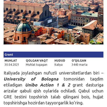
Kirish
Grant
MUHLAT
QOLGAN VAQT
HUDUD
O'QILGAN
30.04.2021
Muhlat tugagan
Italiya
3440 marta
Italiyada joylashgan nufuzli universitetlardan biri –
University of Bologna
tomonidan taqdim
etiladigan
Unibo Action 1 & 2
grant dasturiga
arizalar qabuli qish oylarida ochiladi. Qabul uchun
GRE testini topshirish talab qilingani bois, hujjat
topshirishga hozirdan tayyorgarlik ko’ring.