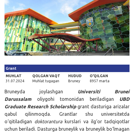
Kirish
Grant
MUHLAT
QOLGAN VAQT
HUDUD
O'QILGAN
31.07.2024
Muhlat tugagan
Bruney
8957 marta
Bruneyda joylashgan
Universiti Brunei
Darussalam
oliygohi tomonidan beriladigan
UBD
Graduate Research Scholarship
grant dasturiga arizalar
qabul qilinmoqda. Grantlar shu universitetda
o‘qitiladigan
doktorantura
kurslari va ilg‘or tadqiqotlar
uchun beriladi. Dasturga bruneylik va bruneylik bo‘lmagan