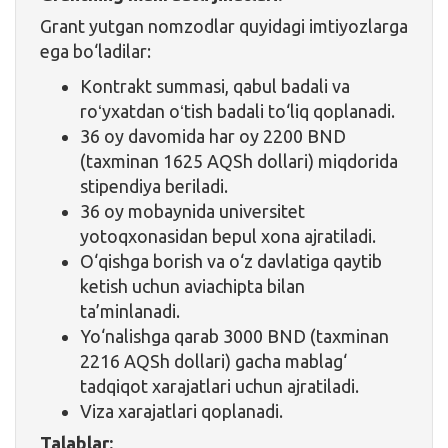
Grant yutgan nomzodlar quyidagi imtiyozlarga
ega bo‘ladilar:
Kontrakt summasi, qabul badali va
roʻyxatdan oʻtish badali to‘liq qoplanadi.
36 oy davomida har oy 2200 BND
(taxminan 1625 AQSh dollari) miqdorida
stipendiya beriladi.
36 oy mobaynida universitet
yotoqxonasidan bepul xona ajratiladi.
O‘qishga borish va o‘z davlatiga qaytib
ketish uchun aviachipta bilan
ta’minlanadi.
Yo‘nalishga qarab 3000 BND (taxminan
2216 AQSh dollari) gacha mablag‘
tadqiqot xarajatlari uchun ajratiladi.
Viza xarajatlari qoplanadi.
Talablar: