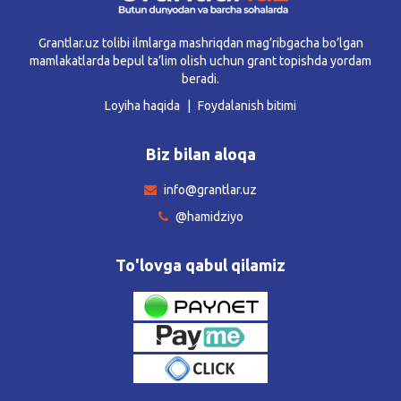
Grantlar.uz tolibi ilmlarga mashriqdan mag’ribgacha bo’lgan
mamlakatlarda bepul ta’lim olish uchun grant topishda yordam
beradi.
Loyiha haqida
Foydalanish bitimi
Biz bilan aloqa
info@grantlar.uz
@hamidziyo
To'lovga qabul qilamiz