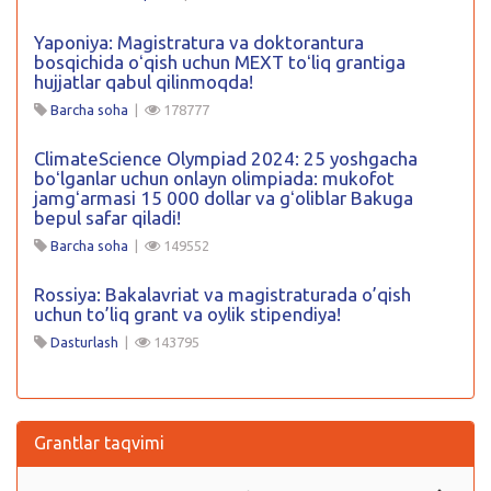
Yaponiya: Magistratura va doktorantura
bosqichida oʻqish uchun MEXT toʻliq grantiga
hujjatlar qabul qilinmoqda!
Barcha soha
|
178777
ClimateScience Olympiad 2024: 25 yoshgacha
boʻlganlar uchun onlayn olimpiada: mukofot
jamgʻarmasi 15 000 dollar va gʻoliblar Bakuga
bepul safar qiladi!
Barcha soha
|
149552
Rossiya: Bakalavriat va magistraturada o’qish
uchun to’liq grant va oylik stipendiya!
Dasturlash
|
143795
Grantlar taqvimi