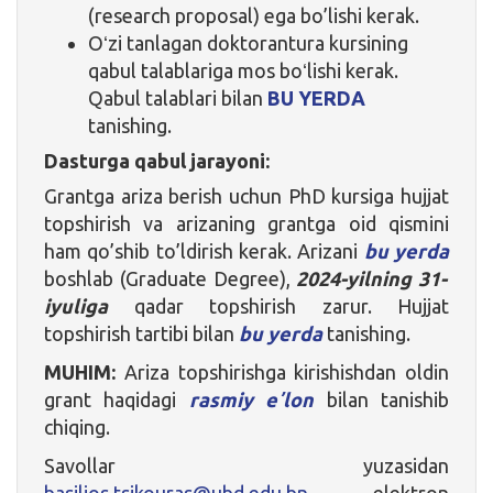
(research proposal) ega bo’lishi kerak.
Oʻzi tanlagan doktorantura kursining
qabul talablariga mos boʻlishi kerak.
Qabul talablari bilan
BU YERDA
tanishing
.
Dasturga qabul jarayoni:
Grantga ariza berish uchun PhD kursiga hujjat
topshirish va arizaning grantga oid qismini
ham qo’shib to’ldirish kerak. Arizani
bu yerda
boshlab (Graduate Degree),
2024-yilning 31-
iyuliga
qadar topshirish zarur. Hujjat
topshirish tartibi bilan
bu yerda
tanishing.
MUHIM:
Ariza topshirishga kirishishdan oldin
grant haqidagi
rasmiy eʼlon
bilan tanishib
chiqing.
Savollar yuzasidan
basilios.tsikouras@ubd.edu.bn
elektron