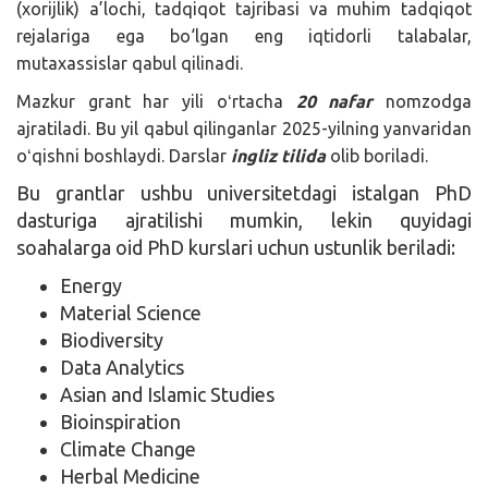
(xorijlik) a’lochi, tadqiqot tajribasi va muhim tadqiqot
rejalariga ega bo‘lgan eng iqtidorli talabalar,
mutaxassislar qabul qilinadi.
Mazkur grant har yili oʻrtacha
20 nafar
nomzodga
ajratiladi. Bu yil qabul qilinganlar 2025-yilning yanvaridan
oʻqishni boshlaydi. Darslar
ingliz tilida
olib boriladi.
Bu grantlar ushbu universitetdagi istalgan PhD
dasturiga ajratilishi mumkin, lekin quyidagi
soahalarga oid PhD kurslari uchun ustunlik beriladi:
Energy
Material Science
Biodiversity
Data Analytics
Asian and Islamic Studies
Bioinspiration
Climate Change
Herbal Medicine