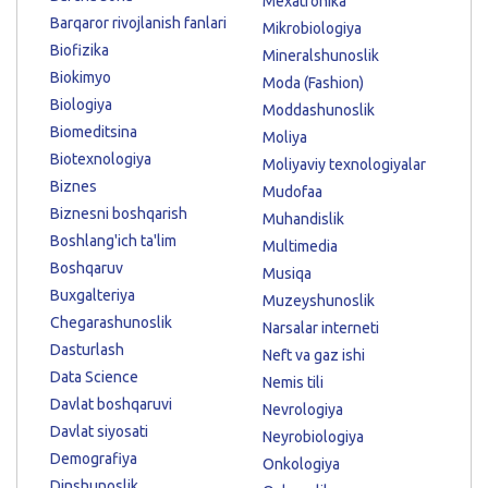
Mexatronika
Barqaror rivojlanish fanlari
Mikrobiologiya
Biofizika
Mineralshunoslik
Biokimyo
Moda (Fashion)
Biologiya
Moddashunoslik
Biomeditsina
Moliya
Biotexnologiya
Moliyaviy texnologiyalar
Biznes
Mudofaa
Biznesni boshqarish
Muhandislik
Boshlang'ich ta'lim
Multimedia
Boshqaruv
Musiqa
Buxgalteriya
Muzeyshunoslik
Chegarashunoslik
Narsalar interneti
Dasturlash
Neft va gaz ishi
Data Science
Nemis tili
Davlat boshqaruvi
Nevrologiya
Davlat siyosati
Neyrobiologiya
Demografiya
Onkologiya
Dinshunoslik