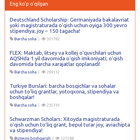
Eng ko'p o'qilgan
Deutschland Scholarship: Germaniyada bakalavriat
yoki magistraturada oʻqish uchun oyiga 300 yevro
stipendiya; joy – 150 tagacha!
Barcha soha
|
301782
FLEX: Maktab, litsey va kollej oʻquvchilari uchun
AQSHda 1 yil davomida oʻqish imkoniyati; oʻqish
davomida barcha xarajatlar qoplanadi!
Barcha soha
|
269132
Turkiye Burslari: barcha bosqichlar va sohalar
uchun to’liq grantlar, yotoqxona, stipendiya va
boshqalar!
Barcha soha
|
235741
Schwarzman Scholars: Xitoyda magistraturada
oʻqish uchun toʻliq grant, bepul turar joy, aviachipta
va stipendiya!
Biznesni boshqarish
|
227298