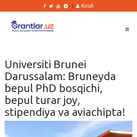
Kirish
|
Grantlar
Tanlovlar
Universiti Brunei
Ishlar
Darussalam: Bruneyda
Kurslar
bepul PhD bosqichi,
Blog
bepul turar joy,
Yana
stipendiya va aviachipta!
Qidirish