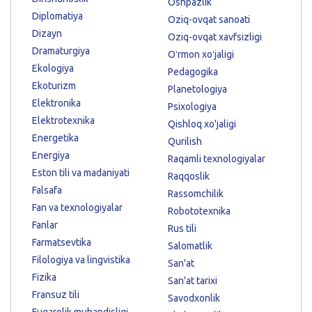
Oshpazlik
Diplomatiya
Oziq-ovqat sanoati
Dizayn
Oziq-ovqat xavfsizligi
Dramaturgiya
Oʻrmon xoʻjaligi
Ekologiya
Pedagogika
Ekoturizm
Planetologiya
Elektronika
Psixologiya
Elektrotexnika
Qishloq xo'jaligi
Energetika
Qurilish
Energiya
Raqamli texnologiyalar
Eston tili va madaniyati
Raqqoslik
Falsafa
Rassomchilik
Fan va texnologiyalar
Robototexnika
Fanlar
Rus tili
Farmatsevtika
Salomatlik
Filologiya va lingvistika
San'at
Fizika
San'at tarixi
Fransuz tili
Savodxonlik
Fuqarolik muhandisligi