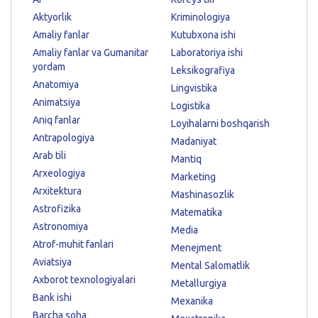
Aktyorlik
Kriminologiya
Amaliy fanlar
Kutubxona ishi
Amaliy fanlar va Gumanitar
Laboratoriya ishi
yordam
Leksikografiya
Anatomiya
Lingvistika
Animatsiya
Logistika
Aniq fanlar
Loyihalarni boshqarish
Antrapologiya
Madaniyat
Arab tili
Mantiq
Arxeologiya
Marketing
Arxitektura
Mashinasozlik
Astrofizika
Matematika
Astronomiya
Media
Atrof-muhit fanlari
Menejment
Aviatsiya
Mental Salomatlik
Axborot texnologiyalari
Metallurgiya
Bank ishi
Mexanika
Barcha soha