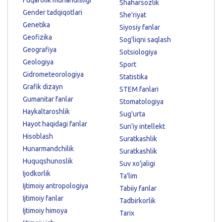
Shaharsozlik
Gender tadqiqotlari
She'riyat
Genetika
Siyosiy fanlar
Geofizika
Sog'liqni saqlash
Geografiya
Sotsiologiya
Geologiya
Sport
Gidrometeorologiya
Statistika
Grafik dizayn
STEM fanlari
Gumanitar fanlar
Stomatologiya
Haykaltaroshlik
Sug'urta
Hayot haqidagi fanlar
Sun'iy intellekt
Hisoblash
Suratkashlik
Hunarmandchilik
Suratkashlik
Huquqshunoslik
Suv xo'jaligi
Ijodkorlik
Ta'lim
Ijtimoiy antropologiya
Tabiiy fanlar
Ijtimoiy fanlar
Tadbirkorlik
Ijtimoiy himoya
Tarix