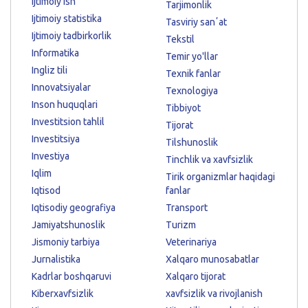
Ijtimoiy ish
Tarjimonlik
Ijtimoiy statistika
Tasviriy sanʼat
Ijtimoiy tadbirkorlik
Tekstil
Informatika
Temir yo'llar
Ingliz tili
Texnik fanlar
Innovatsiyalar
Texnologiya
Inson huquqlari
Tibbiyot
Investitsion tahlil
Tijorat
Investitsiya
Tilshunoslik
Investiya
Tinchlik va xavfsizlik
Iqlim
Tirik organizmlar haqidagi
Iqtisod
fanlar
Iqtisodiy geografiya
Transport
Jamiyatshunoslik
Turizm
Jismoniy tarbiya
Veterinariya
Jurnalistika
Xalqaro munosabatlar
Kadrlar boshqaruvi
Xalqaro tijorat
Kiberxavfsizlik
xavfsizlik va rivojlanish