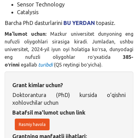
Sensor Technology
Catalysis
Barcha PhD dasturlarini
BU YERDAN
topasiz.
Maʼlumot uchun:
Mazkur universitet dunyoning eng
nufuzli oliygohlari sirasiga kiradi. Jumladan, ushbu
universitet, 2024-yil iyun oyi holatiga koʻrsa, dunyodagi
eng nufuzli oliygohlar roʻyxatida
385-
oʻrinni
egallab
turibdi
(QS reytingi boʻyicha).
Grant kimlar uchun?
Doktorantura (PhD) kursida o’qishni
xohlovchilar uchun
Batafsil ma'lumot uchun link
Rasmiy havola
Grantning manfaatli jihatlari: