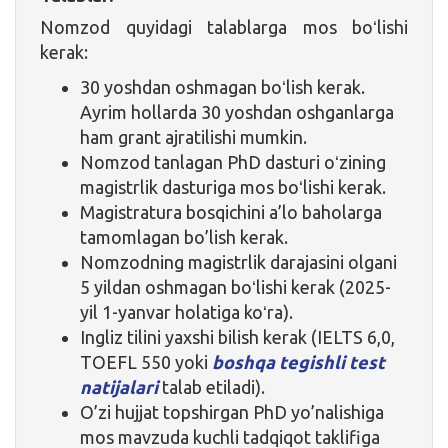
Nomzod quyidagi talablarga mos boʻlishi
kerak:
30 yoshdan oshmagan boʻlish kerak.
Ayrim hollarda 30 yoshdan oshganlarga
ham grant ajratilishi mumkin.
Nomzod tanlagan PhD dasturi oʻzining
magistrlik dasturiga mos boʻlishi kerak.
Magistratura bosqichini a’lo baholarga
tamomlagan bo’lish kerak.
Nomzodning magistrlik darajasini olgani
5 yildan oshmagan boʻlishi kerak (2025-
yil 1-yanvar holatiga koʻra).
Ingliz tilini yaxshi bilish kerak (IELTS 6,0,
TOEFL 550 yoki
boshqa tegishli test
natijalari
talab etiladi).
O’zi hujjat topshirgan PhD yo’nalishiga
mos mavzuda kuchli tadqiqot taklifiga