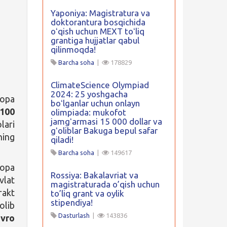
Yaponiya: Magistratura va
doktorantura bosqichida
oʻqish uchun MEXT toʻliq
grantiga hujjatlar qabul
qilinmoqda!
Barcha soha
|
178829
ClimateScience Olympiad
2024: 25 yoshgacha
ropa
boʻlganlar uchun onlayn
100
olimpiada: mukofot
jamgʻarmasi 15 000 dollar va
lari
gʻoliblar Bakuga bepul safar
ning
qiladi!
Barcha soha
|
149617
ropa
Rossiya: Bakalavriat va
vlat
magistraturada o’qish uchun
rakt
to’liq grant va oylik
stipendiya!
olib
Dasturlash
|
143836
evro