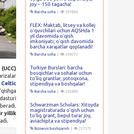
joy – 150 tagacha!
Barcha soha
|
301864
FLEX: Maktab, litsey va kollej
oʻquvchilari uchun AQSHda 1
yil davomida oʻqish
imkoniyati; oʻqish davomida
barcha xarajatlar qoplanadi!
Barcha soha
|
269272
Turkiye Burslari: barcha
(UCC)
bosqichlar va sohalar uchun
rizalar
to’liq grantlar, yotoqxona,
Celtic
stipendiya va boshqalar!
’qishga
Barcha soha
|
235860
dasturi
Schwarzman Scholars: Xitoyda
beradi.
magistraturada oʻqish uchun
r yillik
toʻliq grant, bepul turar joy,
adi.
aviachipta va stipendiya!
Biznesni boshqarish
|
227372