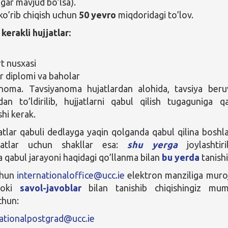
agar mavjud bo’lsa).
 ko’rib chiqish uchun
50 yevro
miqdoridagi to’lov.
kerakli hujjatlar:
t nusxasi
r diplomi va baholar
noma. Tavsiyanoma hujatlardan alohida, tavsiya beru
an to’ldirilib, hujjatlarni qabul qilish tugaguniga q
ishi kerak.
atlar qabuli dedlayga yaqin qolganda qabul qilina boshla
jjatlar uchun shakllar esa:
shu yerga
joylashtiril
a qabul jarayoni haqidagi qo’llanma bilan
bu yerda
tanish
chun
internationaloffice@ucc.ie
elektron manziliga muro
 yoki
savol-javoblar
bilan tanishib chiqishingiz mum
chun:
nationalpostgrad@ucc.ie