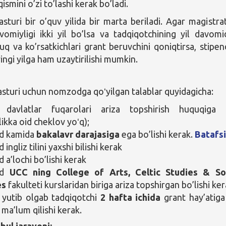
ismini o’zi to’lashi kerak bo’ladi.
asturi bir o’quv yilida bir marta beriladi. Agar magistra
vomiyligi ikki yil bo’lsa va tadqiqotchining yil davomi
uq va ko’rsatkichlari grant beruvchini qoniqtirsa, stipen
ingi yilga ham uzaytirilishi mumkin.
asturi uchun nomzodga qoʻyilgan talablar quyidagicha:
 davlatlar fuqarolari ariza topshirish huquqiga
likka oid cheklov yoʻq);
d kamida
bakalavr
darajasiga
ega bo’lishi kerak.
Batafsi
ngliz tilini yaxshi bilishi kerak
a’lochi bo’lishi kerak
od
UCC ning College of Arts, Celtic Studies & So
es
fakulteti kurslaridan biriga ariza topshirgan bo’lishi ke
 yutib olgab tadqiqotchi
2 hafta ichida
grant hay’atiga
 ma’lum qilishi kerak.
bul jarayoni: