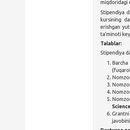
miqdoridagi q
Stipendiya d
kursining da
erishgan yut
ta’minoti key
Talablar:
Stipendiya d
Barcha
(fuqaro
Nomzo
Nomzod i
Nomzod 
Nomz
Scienc
Grantni
javobini
Dasturga qa