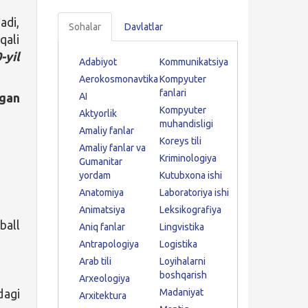
adi,
Sohalar
Davlatlar
qali
-yil
Adabiyot
Kommunikatsiya
Aerokosmonavtika
Kompyuter
fanlari
igan
AI
Kompyuter
Aktyorlik
muhandisligi
Amaliy fanlar
Koreys tili
Amaliy fanlar va
Kriminologiya
Gumanitar
yordam
Kutubxona ishi
Anatomiya
Laboratoriya ishi
Animatsiya
Leksikografiya
ball
Aniq fanlar
Lingvistika
Antrapologiya
Logistika
Arab tili
Loyihalarni
boshqarish
Arxeologiya
dagi
Madaniyat
Arxitektura