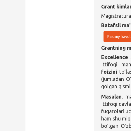
Grant kimla
Magistratura
Batafsil ma'
Rasmiy havol
Grantning ma
Excellence 
Ittifoqi ma
foizini
to’la
(jumladan O’
qolgan qismin
Masalan
, m
Ittifoqi davl
fuqarolari u
ham shu miqd
bo’lgan O’zb