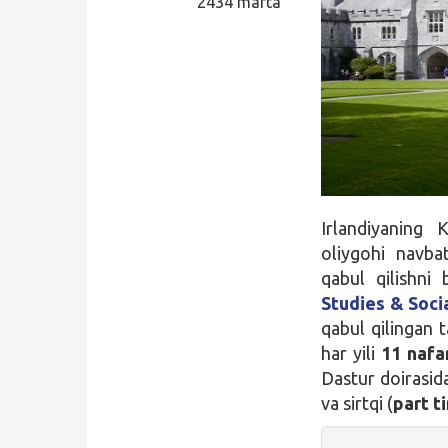
2434 marta
Qidirish
Kirish
Irlandiyaning
oliygohi navb
qabul qilishni
Studies & Soci
qabul qilingan 
har yili
11 nafa
Dastur doirasid
va sirtqi (
part t