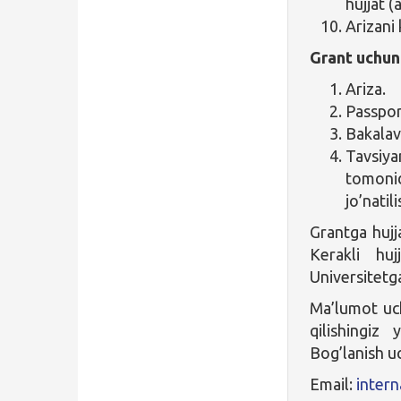
hujjat (
Arizani
Grant uchun 
Ariza.
Passpor
Bakalav
Tavsiya
tomonid
jo’natil
Grantga hujj
Kerakli hu
Universitetg
Ma’lumot u
qilishingiz
Bog’lanish u
Email:
inter