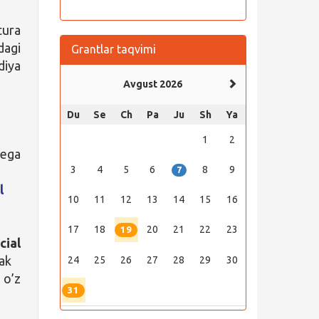
tura
dagi
Grantlar taqvimi
diya
Avgust 2026
Du
Se
Ch
Pa
Ju
Sh
Ya
1
2
 ega
3
4
5
6
8
9
7
l
10
11
12
13
14
15
16
17
18
20
21
22
23
19
cial
rak
24
25
26
27
28
29
30
 o’z
31