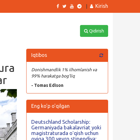
Kirish
|
Qidirish
Iqtibos
ura
Donishmandlik 1% ilhomlanish va
ar
99% harakatga bog’liq
- Tomas Edison
Eng ko'p o'qilgan
Deutschland Scholarship:
Germaniyada bakalavriat yoki
magistraturada oʻqish uchun
oyiga 300 yevro stipendiya;