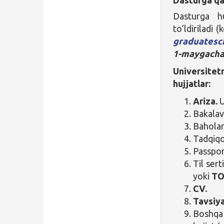
Dasturga hu
to’ldiriladi 
graduatesc
1-maygach
Universitetn
hujjatlar:
Ariza.
U
Bakalav
Baholar
Tadqiqot
Passpor
Til sert
yoki
TO
CV.
Tavsiy
Boshqa 