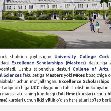
 Kork shahrida joylashgan
University College Cork
atdagi
Excellence Scholarships (Masters)
dasturiga a
 boshladi. Ushbu stipendiya dasturi
College of Arts, 
al Sciences
fakultetiga
Masters
yoki
MRes
bosqichiga o
talabalar uchun mo’ljallangan.
Excellence Scholarships
r
tadqiqotchiga
UCC
oliygohida tahsil olish imkoniyatini 
a magistraturaning kunduzgi (
full time
) kurslari uchun
bi
ime
) kurslari uchun
ikki yillik
o’qish harajatlari to’lab beril