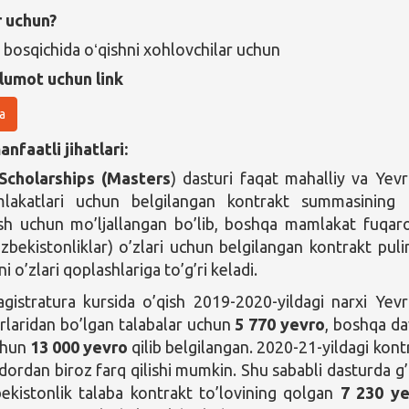
r uchun?
 bosqichida oʻqishni xohlovchilar uchun
lumot uchun link
a
nfaatli jihatlari:
Scholarships (Masters
) dasturi faqat mahalliy va Yev
mlakatlari uchun belgilangan kontrakt summasining
sh uchun mo’ljallangan bo’lib, boshqa mamlakat fuqaro
zbekistonliklar) o’zlari uchun belgilangan kontrakt puli
i o’zlari qoplashlariga to’g’ri keladi.
agistratura kursida o’qish 2019-2020-yildagi narxi Yev
arlaridan bo’lgan talabalar uchun
5 770 yevro
, boshqa da
chun
13 000
yevro
qilib belgilangan. 2020-21-yildagi kont
ordan biroz farq qilishi mumkin. Shu sababli dasturda g’
ekistonlik talaba kontrakt to’lovining qolgan
7 230 y