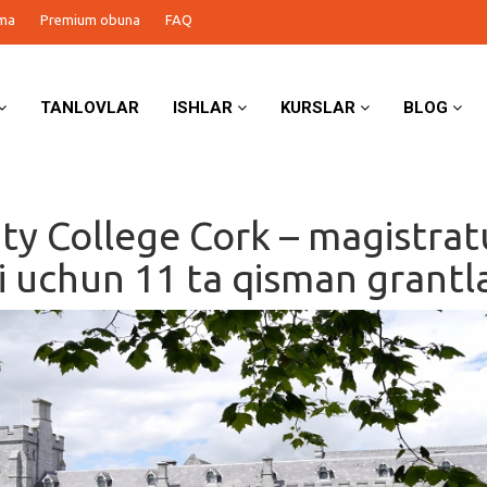
ma
Premium obuna
FAQ
TANLOVLAR
ISHLAR
KURSLAR
BLOG
ity College Cork – magistrat
i uchun 11 ta qisman grantl