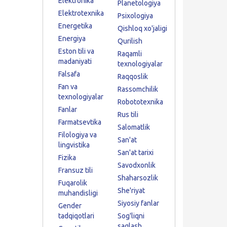
Elektronika
Planetologiya
Elektrotexnika
Psixologiya
Energetika
Qishloq xo'jaligi
Energiya
Qurilish
Eston tili va
Raqamli
madaniyati
texnologiyalar
Falsafa
Raqqoslik
Fan va
Rassomchilik
texnologiyalar
Robototexnika
Fanlar
Rus tili
Farmatsevtika
Salomatlik
Filologiya va
San'at
lingvistika
San'at tarixi
Fizika
Savodxonlik
Fransuz tili
Shaharsozlik
Fuqarolik
She'riyat
muhandisligi
Siyosiy fanlar
Gender
tadqiqotlari
Sog'liqni
saqlash