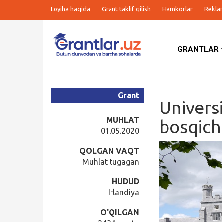
Loyiha haqida
Grant taklif qilish
Hamkorlar
Rekla
GRANTLAR
Grantlar
Tanlovlar
Grant
Univers
Ishlar
MUHLAT
bosqich
01.05.2020
Kurslar
QOLGAN VAQT
Muhlat tugagan
Blog
HUDUD
Irlandiya
Yana
O'QILGAN