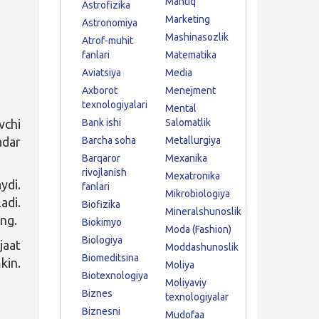
Mantiq
Astrofizika
Marketing
Astronomiya
Mashinasozlik
Atrof-muhit
fanlari
Matematika
Aviatsiya
Media
Axborot
Menejment
texnologiyalari
Mental
vchi
Bank ishi
Salomatlik
adar
Barcha soha
Metallurgiya
Barqaror
Mexanika
rivojlanish
Mexatronika
ydi.
fanlari
Mikrobiologiya
adi.
Biofizika
Mineralshunoslik
ing.
Biokimyo
Moda (Fashion)
Biologiya
jaat
Moddashunoslik
Biomeditsina
kin.
Moliya
Biotexnologiya
Moliyaviy
Biznes
texnologiyalar
Biznesni
Mudofaa