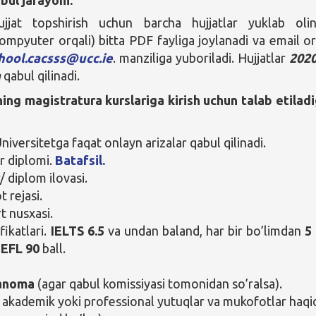
jjat topshirish uchun barcha hujjatlar yuklab olin
(kompyuter orqali) bitta PDF fayliga joylanadi va email or
hool.cacsss@ucc.ie
. manziliga yuboriladi. Hujjatlar
2020
a
qabul qilinadi.
ing magistratura kurslariga kirish uchun talab etilad
niversitetga faqat onlayn arizalar qabul qilinadi.
r diplomi.
Batafsil.
/ diplom ilovasi.
 rejasi.
t nusxasi.
ifikatlari.
IELTS 6.5
va undan baland, har bir bo’limdan
5
EFL 90
ball.
anoma
(agar qabul komissiyasi tomonidan so’ralsa).
akademik yoki professional yutuqlar va mukofotlar haqi