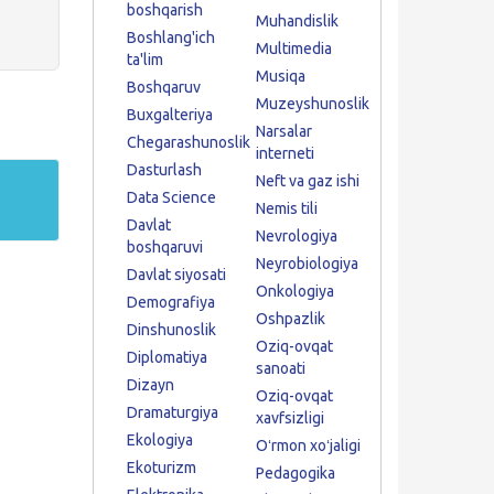
boshqarish
Muhandislik
Boshlang'ich
Multimedia
ta'lim
Musiqa
Boshqaruv
Muzeyshunoslik
Buxgalteriya
Narsalar
Chegarashunoslik
interneti
Dasturlash
Neft va gaz ishi
Data Science
Nemis tili
Davlat
Nevrologiya
boshqaruvi
Neyrobiologiya
Davlat siyosati
Onkologiya
Demografiya
Oshpazlik
Dinshunoslik
Oziq-ovqat
Diplomatiya
sanoati
Dizayn
Oziq-ovqat
Dramaturgiya
xavfsizligi
Ekologiya
Oʻrmon xoʻjaligi
Ekoturizm
Pedagogika