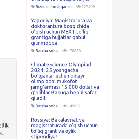
Biznesni boshqarish
|
227409
Yaponiya: Magistratura va
doktorantura bosqichida
oʻqish uchun MEXT toʻliq
grantiga hujjatlar qabul
qilinmoqda!
Barcha soha
|
178858
ClimateScience Olympiad
2024: 25 yoshgacha
boʻlganlar uchun onlayn
olimpiada: mukofot
jamgʻarmasi 15 000 dollar va
gʻoliblar Bakuga bepul safar
qiladi!
Barcha soha
|
149652
Rossiya: Bakalavriat va
llik
magistraturada o’qish uchun
to’liq grant va oylik
k.
stipendiya!