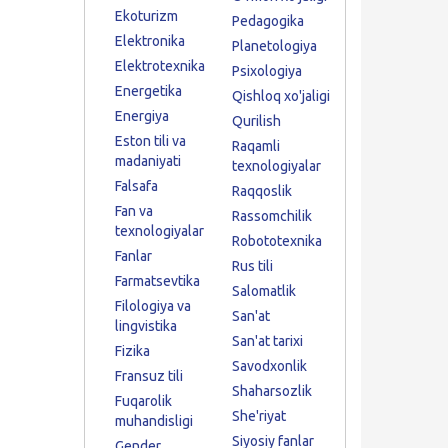
Ekoturizm
Pedagogika
Elektronika
Planetologiya
Elektrotexnika
Psixologiya
Energetika
Qishloq xo'jaligi
Energiya
Qurilish
Eston tili va
Raqamli
madaniyati
texnologiyalar
Falsafa
Raqqoslik
Fan va
Rassomchilik
texnologiyalar
Robototexnika
Fanlar
Rus tili
Farmatsevtika
Salomatlik
Filologiya va
San'at
lingvistika
San'at tarixi
Fizika
Savodxonlik
Fransuz tili
Shaharsozlik
Fuqarolik
She'riyat
muhandisligi
Siyosiy fanlar
Gender