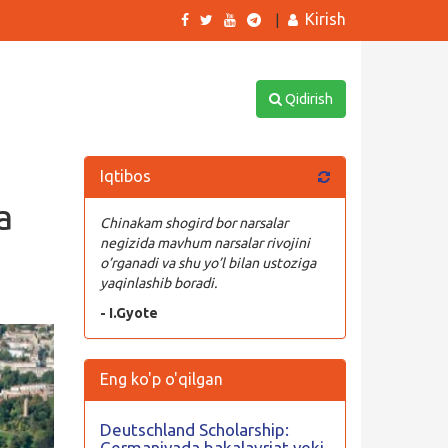
Kirish
|
Qidirish
Iqtibos
a
Chinakam shogird bor narsalar
negizida mavhum narsalar rivojini
o’rganadi va shu yo’l bilan ustoziga
yaqinlashib boradi.
- I.Gyote
Eng ko'p o'qilgan
Deutschland Scholarship:
Germaniyada bakalavriat yoki