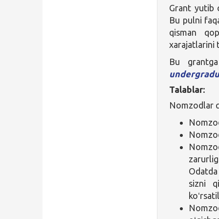
Grant yutib
Bu pulni faq
qisman qop
xarajatlarini
Bu grantga 
undergradu
Talablar:
Nomzodlar qu
Nomzod 
Nomzod 
Nomzod 
zarurli
Odatda 
sizni q
koʻrsati
Nomzod