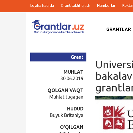
Loyiha haqida
Grant taklif qilish
Hamkorlar
Rekla
GRANTLAR
Grantlar
Tanlovlar
Grant
Universi
Ishlar
MUHLAT
bakalav
30.06.2019
grantla
Kurslar
QOLGAN VAQT
Muhlat tugagan
Blog
HUDUD
Buyuk Britaniya
Yana
O'QILGAN