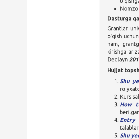
oʻqishga
Nomzod 
Dasturga qa
Grantlar uni
oʻqish uchun
ham, grantg
kirishga ariz
Dedlayn
201
Hujjat topsh
Shu ye
roʻyxat
Kurs sa
How t
berilgan
Entry 
talablar
Shu ye