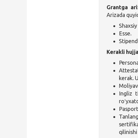
Grantga ar
Arizada quyi
Shaxsiy
Esse.
Stipend
Kerakli hujj
Persona
Attesta
kerak. 
Moliyav
Ingliz 
roʻyxatd
Pasport
Tanlan
sertifi
qilinish