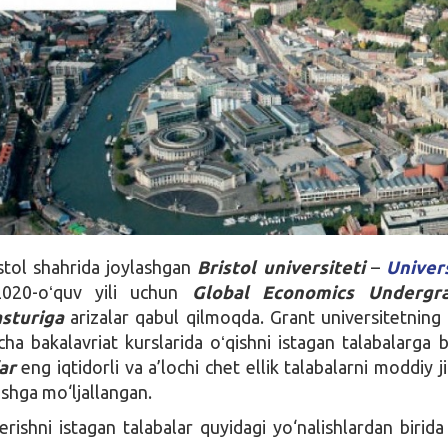
stol shahrida joylashgan
Bristol universiteti
–
Univer
020-oʻquv yili uchun
Global Economics Undergr
sturiga
arizalar qabul qilmoqda. Grant universitetning 
ha bakalavriat kurslarida oʻqishni istagan talabalarga be
ar
eng iqtidorli va a’lochi chet ellik talabalarni moddiy j
ashga mo‘ljallangan.
rishni istagan talabalar quyidagi yo‘nalishlardan birida 