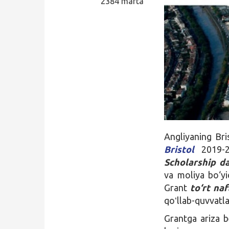
2384 marta
Qidirish
Kirish
Angliyaning Bri
Bristol
2019-2
Scholarship
da
va moliya bo‘yic
Grant
to‘rt naf
qoʻllab-quvvatl
Grantga ariza be