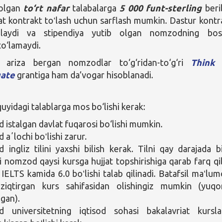
 olgan
to‘rt nafar
talabalarga
5 000 funt-sterling
beri
at kontrakt toʻlash uchun sarflash mumkin. Dastur kontr
laydi va stipendiya yutib olgan nomzodning bos
 to‘lamaydi.
ariza bergan nomzodlar to‘g‘ridan-to‘g‘ri
Think 
ate
grantiga ham da’vogar hisoblanadi.
yidagi talablarga mos bo‘lishi kerak:
istalgan davlat fuqarosi bo‘lishi mumkin.
aʼlochi boʻlishi zarur.
ingliz tilini yaxshi bilish kerak. Tilni qay darajada bi
gi nomzod qaysi kursga hujjat topshirishiga qarab farq qil
IELTS kamida 6.0 boʻlishi talab qilinadi. Batafsil maʻlum
iziqtirgan kurs sahifasidan olishingiz mumkin (yuqo
lgan).
 universitetning iqtisod sohasi bakalavriat kursla