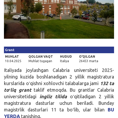
Kirish
Grant
MUHLAT
QOLGAN VAQT
HUDUD
O'QILGAN
10.04.2025
Muhlat tugagan
Italiya
26453 marta
Italiyada joylashgan Calabria universiteti 2025-
yilning kuzida boshlanadigan 2 yillik magistratura
kurslarida oʻqishni xohlovchi talabalarga jami
132 ta
toʻliq grant
taklif etmoqda. Bu grantlar Calabria
universitetidagi
ingliz tilida
oʻqitiladigan 2 yillik
magistratura dasturlar uchun beriladi. Bunday
magistrlik dasturlari 11 ta boʻlib, ular bilan
BU
YERDA
tanishing.