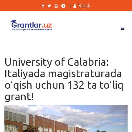
Kirish
|
Grantlar
Tanlovlar
University of Calabria:
Ishlar
Italiyada magistraturada
Kurslar
oʻqish uchun 132 ta toʻliq
Blog
grant!
Yana
Qidirish