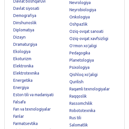
Davlat boshqaruvi
Nevrologiya
Davlat siyosati
Neyrobiologiya
Demografiya
Onkologiya
Dinshunoslik
Oshpazlik
Diplomatiya
Oziq-ovqat sanoati
Dizayn
Oziq-ovqat xavfsizligi
Dramaturgiya
Oʻrmon xoʻjaligi
Ekologiya
Pedagogika
Ekoturizm
Planetologiya
Elektronika
Psixologiya
Elektrotexnika
Qishloq xo'jaligi
Energetika
Qurilish
Energiya
Raqamli texnologiyalar
Eston tili va madaniyati
Raqqoslik
Falsafa
Rassomchilik
Fan va texnologiyalar
Robototexnika
Fanlar
Rus tili
Farmatsevtika
Salomatlik