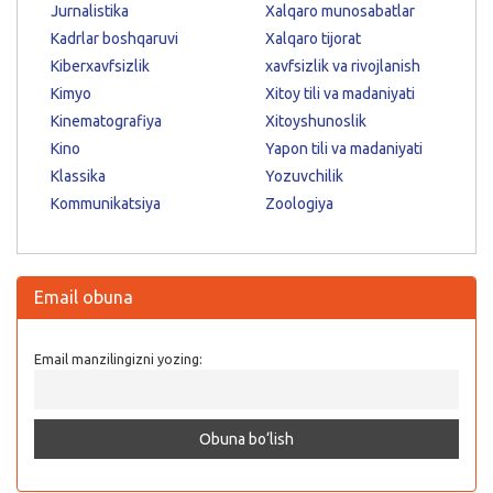
Jurnalistika
Xalqaro munosabatlar
Kadrlar boshqaruvi
Xalqaro tijorat
Kiberxavfsizlik
xavfsizlik va rivojlanish
Kimyo
Xitoy tili va madaniyati
Kinematografiya
Xitoyshunoslik
Kino
Yapon tili va madaniyati
Klassika
Yozuvchilik
Kommunikatsiya
Zoologiya
Email obuna
Email manzilingizni yozing: