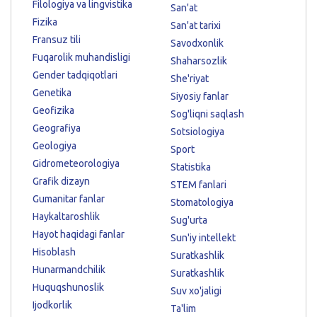
Filologiya va lingvistika
San'at
Fizika
San'at tarixi
Fransuz tili
Savodxonlik
Fuqarolik muhandisligi
Shaharsozlik
Gender tadqiqotlari
She'riyat
Genetika
Siyosiy fanlar
Geofizika
Sog'liqni saqlash
Geografiya
Sotsiologiya
Geologiya
Sport
Gidrometeorologiya
Statistika
Grafik dizayn
STEM fanlari
Gumanitar fanlar
Stomatologiya
Haykaltaroshlik
Sug'urta
Hayot haqidagi fanlar
Sun'iy intellekt
Hisoblash
Suratkashlik
Hunarmandchilik
Suratkashlik
Huquqshunoslik
Suv xo'jaligi
Ijodkorlik
Ta'lim