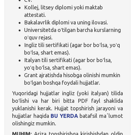
Kollej, litsey diplomi yoki maktab
attestati.
Bakalavrlik diplomi va uning ilovasi.
Universitetda oʻtilgan barcha kurslarning
oʻquv rejasi.
Ingliz tili sertifikati (agar bor boʻlsa, yoʻq
boʻlsa, shart emas).
Italyan tili sertifikati (agar bor boʻlsa,
yoʻq boʻlsa, shart emas).
Grant ajratishda hisobga olinishi mumkin
boʻlgan boshqa foydali hujjatlar.
Yuqoridagi hujjatlar ingliz (yoki italyan) tilida
boʻlishi va har biri bitta PDF fayl shaklida
yuklanishi kerak. Hujjat topshirish jarayoni va
hujjatlar haqida
BU YERDA
batafsil maʼlumot
olishingiz mumkin.
MUHIM:
Ariza topshirishga kirishishdan oldin