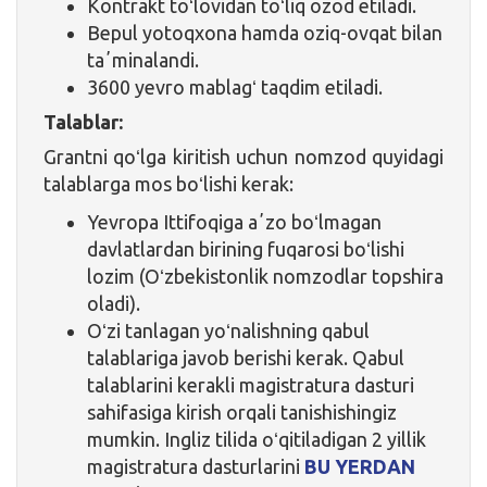
Kontrakt toʻlovidan toʻliq ozod etiladi.
Bepul yotoqxona hamda oziq-ovqat bilan
taʼminalandi.
3600 yevro mablagʻ taqdim etiladi.
Talablar:
Grantni qoʻlga kiritish uchun nomzod quyidagi
talablarga mos boʻlishi kerak:
Yevropa Ittifoqiga aʼzo boʻlmagan
davlatlardan birining fuqarosi boʻlishi
lozim (Oʻzbekistonlik nomzodlar topshira
oladi).
Oʻzi tanlagan yoʻnalishning qabul
talablariga javob berishi kerak. Qabul
talablarini kerakli magistratura dasturi
sahifasiga kirish orqali tanishishingiz
mumkin. Ingliz tilida oʻqitiladigan 2 yillik
magistratura dasturlarini
BU YERDAN