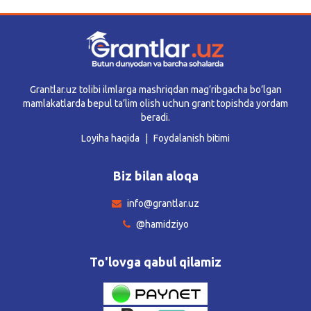
Grantlar.uz tolibi ilmlarga mashriqdan mag’ribgacha bo’lgan
mamlakatlarda bepul ta’lim olish uchun grant topishda yordam
beradi.
Loyiha haqida
Foydalanish bitimi
Biz bilan aloqa
info@grantlar.uz
@hamidziyo
To'lovga qabul qilamiz