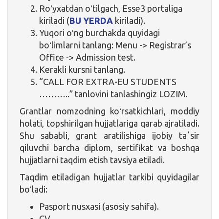
Roʻyxatdan oʻtilgach, Esse3 portaliga
kiriladi (
BU YERDA
kiriladi).
Yuqori oʻng burchakda quyidagi
boʻlimlarni tanlang: Menu -> Registrar’s
Office -> Admission test.
Kerakli kursni tanlang.
“CALL FOR EXTRA-EU STUDENTS
………..” tanlovini tanlashingiz LOZIM.
Grantlar nomzodning koʻrsatkichlari, moddiy
holati, topshirilgan hujjatlariga qarab ajratiladi.
Shu sababli, grant aratilishiga ijobiy taʼsir
qiluvchi barcha diplom, sertifikat va boshqa
hujjatlarni taqdim etish tavsiya etiladi.
Taqdim etiladigan hujjatlar tarkibi quyidagilar
boʻladi:
Pasport nusxasi (asosiy sahifa).
CV.