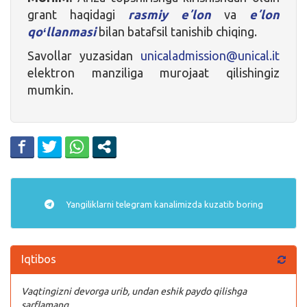
grant haqidagi
rasmiy eʼlon
va
eʼlon
qoʻllanmasi
bilan batafsil tanishib chiqing.
Savollar yuzasidan
unicaladmission@unical.it
elektron manziliga murojaat qilishingiz
mumkin.
Yangiliklarni
telegram
kanalimizda kuzatib boring
Iqtibos
Vaqtingizni devorga urib, undan eshik paydo qilishga
sarflamang