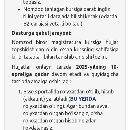
topasiz.
Nomzod tanlagan kursiga qarab ingliz
tilini yetarli darajada bilishi kerak (odatda
B2 darajasi yetarli boʻladi).
Dasturga qabul jarayoni:
Nomzod biror magistratura kursiga hujjat
topshirishidan oldin oʻsha kursning sahifasiga
kirib, talablari bilan tanishib chiqishi lozim.
Hujjatlar onlayn tarzda
2025-yilning 10-
apreliga qadar
davom etadi va quyidagicha
tartibda amalga oshiriladi:
Esse3 portalida roʻyxatdan oʻtilib, hisob
(akkaunt) yaratiladi (
BU YERDA
roʻyxatdan oʻting). Agar bundan avval
roʻyxatdan oʻtgan boʻlsangiz, oʻsha
roʻyxatdan oʻtgan hisobingizdan
foydalanasiz.