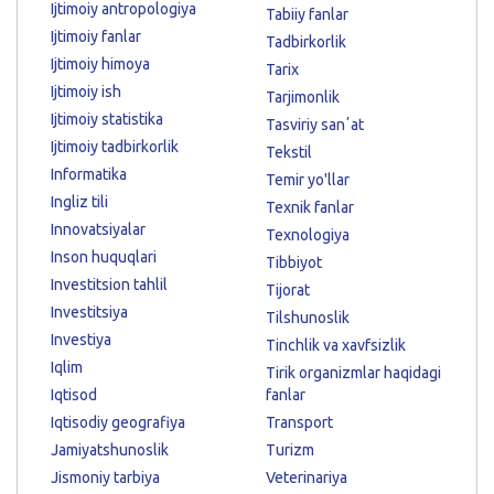
Ijtimoiy antropologiya
Tabiiy fanlar
Ijtimoiy fanlar
Tadbirkorlik
Ijtimoiy himoya
Tarix
Ijtimoiy ish
Tarjimonlik
Ijtimoiy statistika
Tasviriy sanʼat
Ijtimoiy tadbirkorlik
Tekstil
Informatika
Temir yo'llar
Ingliz tili
Texnik fanlar
Innovatsiyalar
Texnologiya
Inson huquqlari
Tibbiyot
Investitsion tahlil
Tijorat
Investitsiya
Tilshunoslik
Investiya
Tinchlik va xavfsizlik
Iqlim
Tirik organizmlar haqidagi
Iqtisod
fanlar
Iqtisodiy geografiya
Transport
Jamiyatshunoslik
Turizm
Jismoniy tarbiya
Veterinariya