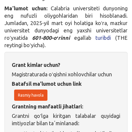
Maʼlumot uchun:
Calabria universiteti dunyoning
eng nufuzli oliygohlaridan biri hisoblanadi.
Jumladan, 2025-yil mart oyi holatiga koʻra, mazkur
universitet dunyodagi eng yaxshi universitetlar
roʻyxatida
601-800-oʻrinni
egallab
turibdi
(THE
reytingi boʻyicha).
Grant kimlar uchun?
Magistraturada oʻqishni xohlovchilar uchun
Batafsil ma'lumot uchun link
Rasmiy havola
Grantning manfaatli jihatlari:
Grantni qoʻlga kiritgan talabalar quyidagi
imtiyozlar bilan taʼminlanadi: