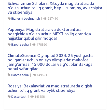
Schwarzman Scholars: Xitoyda magistraturada
oʻqish uchun toʻliq grant, bepul turar joy, aviachipta
va stipendiya!
Biznesni boshqarish
|
227410
Yaponiya: Magistratura va doktorantura
bosqichida oʻqish uchun MEXT toʻliq grantiga
hujjatlar qabul qilinmoqda!
Barcha soha
|
178860
ClimateScience Olympiad 2024: 25 yoshgacha
boʻlganlar uchun onlayn olimpiada: mukofot
jamgʻarmasi 15 000 dollar va gʻoliblar Bakuga
bepul safar qiladi!
Barcha soha
|
149653
Rossiya: Bakalavriat va magistraturada o’qish
uchun to’liq grant va oylik stipendiya!
Dasturlash
|
143858