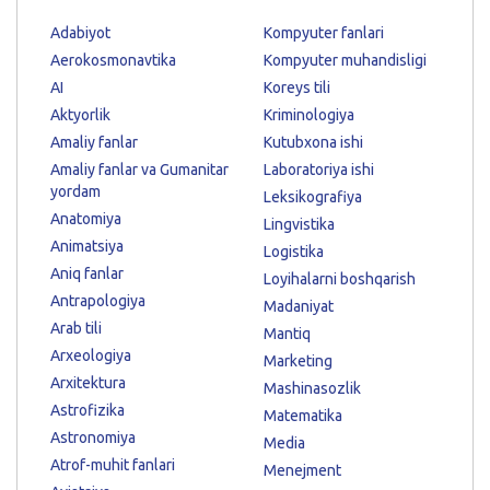
Adabiyot
Kompyuter fanlari
Aerokosmonavtika
Kompyuter muhandisligi
AI
Koreys tili
Aktyorlik
Kriminologiya
Amaliy fanlar
Kutubxona ishi
Amaliy fanlar va Gumanitar
Laboratoriya ishi
yordam
Leksikografiya
Anatomiya
Lingvistika
Animatsiya
Logistika
Aniq fanlar
Loyihalarni boshqarish
Antrapologiya
Madaniyat
Arab tili
Mantiq
Arxeologiya
Marketing
Arxitektura
Mashinasozlik
Astrofizika
Matematika
Astronomiya
Media
Atrof-muhit fanlari
Menejment