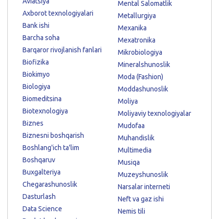
Aviatsiya
Mental Salomatlik
Axborot texnologiyalari
Metallurgiya
Bank ishi
Mexanika
Barcha soha
Mexatronika
Barqaror rivojlanish fanlari
Mikrobiologiya
Biofizika
Mineralshunoslik
Biokimyo
Moda (Fashion)
Biologiya
Moddashunoslik
Biomeditsina
Moliya
Biotexnologiya
Moliyaviy texnologiyalar
Biznes
Mudofaa
Biznesni boshqarish
Muhandislik
Boshlang'ich ta'lim
Multimedia
Boshqaruv
Musiqa
Buxgalteriya
Muzeyshunoslik
Chegarashunoslik
Narsalar interneti
Dasturlash
Neft va gaz ishi
Data Science
Nemis tili