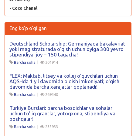
- Coco Chanel
Eng ko'p o'qilgan
Deutschland Scholarship: Germaniyada bakalavriat
yoki magistraturada oʻqish uchun oyiga 300 yevro
stipendiya; joy – 150 tagacha!
Barcha soha
|
301914
FLEX: Maktab, litsey va kollej oʻquvchilari uchun
AQSHda 1 yil davomida oʻqish imkoniyati; oʻqish
davomida barcha xarajatlar qoplanadi!
Barcha soha
|
269340
Turkiye Burslari: barcha bosqichlar va sohalar
uchun to’liq grantlar, yotoqxona, stipendiya va
boshqalar!
Barcha soha
|
235933