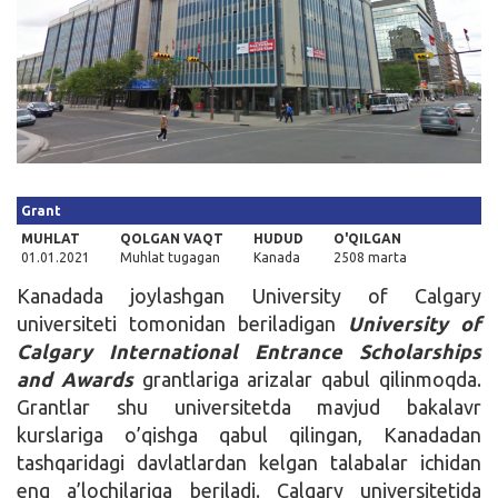
Kirish
Grant
MUHLAT
QOLGAN VAQT
HUDUD
O'QILGAN
01.01.2021
Muhlat tugagan
Kanada
2508 marta
Kanadada joylashgan University of Calgary
universiteti tomonidan beriladigan
University of
Calgary International Entrance Scholarships
and Awards
grantlariga arizalar qabul qilinmoqda.
Grantlar shu universitetda mavjud bakalavr
kurslariga o’qishga qabul qilingan, Kanadadan
tashqaridagi davlatlardan kelgan talabalar ichidan
eng a’lochilariga beriladi. Calgary universitetida