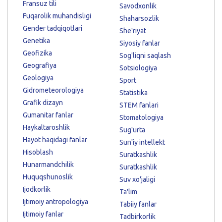
Fransuz tili
Savodxonlik
Fuqarolik muhandisligi
Shaharsozlik
Gender tadqiqotlari
She'riyat
Genetika
Siyosiy fanlar
Geofizika
Sog'liqni saqlash
Geografiya
Sotsiologiya
Geologiya
Sport
Gidrometeorologiya
Statistika
Grafik dizayn
STEM fanlari
Gumanitar fanlar
Stomatologiya
Haykaltaroshlik
Sug'urta
Hayot haqidagi fanlar
Sun'iy intellekt
Hisoblash
Suratkashlik
Hunarmandchilik
Suratkashlik
Huquqshunoslik
Suv xo'jaligi
Ijodkorlik
Ta'lim
Ijtimoiy antropologiya
Tabiiy fanlar
Ijtimoiy fanlar
Tadbirkorlik