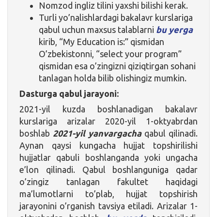
Nomzod ingliz tilini yaxshi bilishi kerak.
Turli yo’nalishlardagi bakalavr kurslariga
qabul uchun maxsus talablarni
bu yerga
kirib, “My Education is:” qismidan
O’zbekistonni, “select your program”
qismidan esa o’zingizni qiziqtirgan sohani
tanlagan holda bilib olishingiz mumkin.
Dasturga qabul jarayoni:
2021-yil kuzda boshlanadigan bakalavr
kurslariga arizalar 2020-yil 1-oktyabrdan
boshlab
2021-yil yanvargacha
qabul qilinadi.
Aynan qaysi kungacha hujjat topshirilishi
hujjatlar qabuli boshlanganda yoki ungacha
e’lon qilinadi. Qabul boshlanguniga qadar
o’zingiz tanlagan fakultet haqidagi
ma’lumotlarni to’plab, hujjat topshirish
jarayonini o’rganish tavsiya etiladi. Arizalar 1-