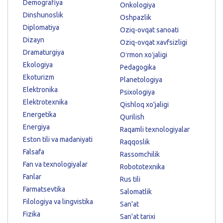
Demografiya
Onkologiya
Dinshunoslik
Oshpazlik
Diplomatiya
Oziq-ovqat sanoati
Dizayn
Oziq-ovqat xavfsizligi
Dramaturgiya
Oʻrmon xoʻjaligi
Ekologiya
Pedagogika
Ekoturizm
Planetologiya
Elektronika
Psixologiya
Elektrotexnika
Qishloq xo'jaligi
Energetika
Qurilish
Energiya
Raqamli texnologiyalar
Eston tili va madaniyati
Raqqoslik
Falsafa
Rassomchilik
Fan va texnologiyalar
Robototexnika
Fanlar
Rus tili
Farmatsevtika
Salomatlik
Filologiya va lingvistika
San'at
Fizika
San'at tarixi