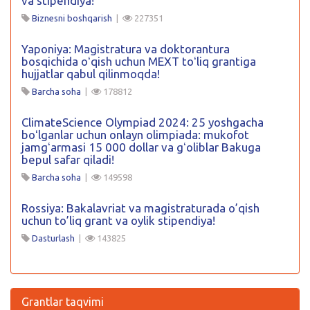
va stipendiya!
Biznesni boshqarish
|
227351
Yaponiya: Magistratura va doktorantura
bosqichida oʻqish uchun MEXT toʻliq grantiga
hujjatlar qabul qilinmoqda!
Barcha soha
|
178812
ClimateScience Olympiad 2024: 25 yoshgacha
boʻlganlar uchun onlayn olimpiada: mukofot
jamgʻarmasi 15 000 dollar va gʻoliblar Bakuga
bepul safar qiladi!
Barcha soha
|
149598
Rossiya: Bakalavriat va magistraturada o’qish
uchun to’liq grant va oylik stipendiya!
Dasturlash
|
143825
Grantlar taqvimi