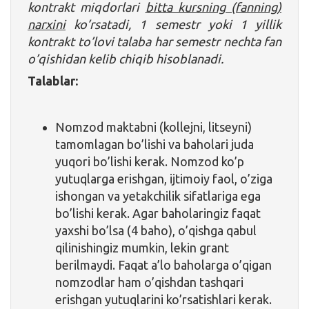
kontrakt miqdorlari
bitta kursning (fanning)
narxini
ko’rsatadi, 1 semestr yoki 1 yillik
kontrakt to’lovi talaba har semestr nechta fan
o’qishidan kelib chiqib hisoblanadi.
Talablar:
Nomzod maktabni (kollejni, litseyni)
tamomlagan bo’lishi va baholari juda
yuqori bo’lishi kerak. Nomzod ko’p
yutuqlarga erishgan, ijtimoiy faol, o’ziga
ishongan va yetakchilik sifatlariga ega
bo’lishi kerak. Agar baholaringiz faqat
yaxshi bo’lsa (4 baho), o’qishga qabul
qilinishingiz mumkin, lekin grant
berilmaydi. Faqat a’lo baholarga o’qigan
nomzodlar ham o’qishdan tashqari
erishgan yutuqlarini ko’rsatishlari kerak.