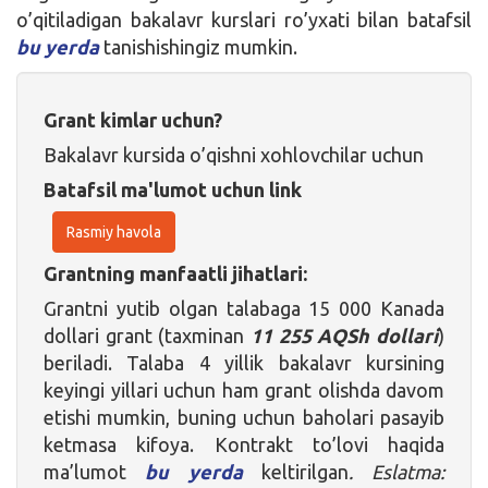
o’qitiladigan bakalavr kurslari ro’yxati bilan batafsil
bu yerda
tanishishingiz mumkin.
Grant kimlar uchun?
Bakalavr kursida o’qishni xohlovchilar uchun
Batafsil ma'lumot uchun link
Rasmiy havola
Grantning manfaatli jihatlari:
Grantni yutib olgan talabaga 15 000 Kanada
dollari grant (taxminan
11 255 AQSh dollari
)
beriladi. Talaba 4 yillik bakalavr kursining
keyingi yillari uchun ham grant olishda davom
etishi mumkin, buning uchun baholari pasayib
ketmasa kifoya. Kontrakt to’lovi haqida
ma’lumot
bu yerda
keltirilgan
. Eslatma: