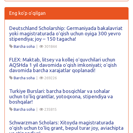
Eng ko'p o'qilgan
Deutschland Scholarship: Germaniyada bakalavriat
yoki magistraturada oʻqish uchun oyiga 300 yevro
stipendiya; joy – 150 tagacha!
Barcha soha
|
301844
FLEX: Maktab, litsey va kollej oʻquvchilari uchun
AQSHda 1 yil davomida oʻqish imkoniyati; oʻqish
davomida barcha xarajatlar qoplanadi!
Barcha soha
|
269226
Turkiye Burslari: barcha bosqichlar va sohalar
uchun to’liq grantlar, yotoqxona, stipendiya va
boshqalar!
Barcha soha
|
235815
Schwarzman Scholars: Xitoyda magistraturada
oʻqish uchun toʻliq grant, bepul turar joy, aviachipta