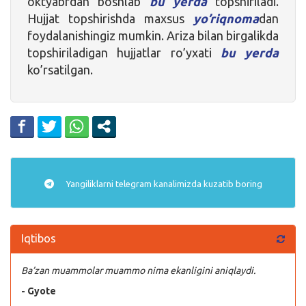
oktyabrdan boshlab
bu yerda
topshiriladi.
Hujjat topshirishda maxsus
yo’riqnoma
dan
foydalanishingiz mumkin. Ariza bilan birgalikda
topshiriladigan hujjatlar ro’yxati
bu yerda
ko’rsatilgan.
Yangiliklarni
telegram
kanalimizda kuzatib boring
Iqtibos
Ba’zan muammolar muammo nima ekanligini aniqlaydi.
- Gyote