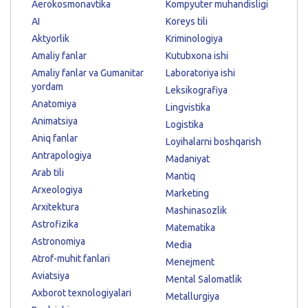
Aerokosmonavtika
Kompyuter muhandisligi
AI
Koreys tili
Aktyorlik
Kriminologiya
Amaliy fanlar
Kutubxona ishi
Amaliy fanlar va Gumanitar
Laboratoriya ishi
yordam
Leksikografiya
Anatomiya
Lingvistika
Animatsiya
Logistika
Aniq fanlar
Loyihalarni boshqarish
Antrapologiya
Madaniyat
Arab tili
Mantiq
Arxeologiya
Marketing
Arxitektura
Mashinasozlik
Astrofizika
Matematika
Astronomiya
Media
Atrof-muhit fanlari
Menejment
Aviatsiya
Mental Salomatlik
Axborot texnologiyalari
Metallurgiya