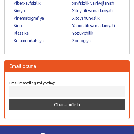
Kiberxavfsizlik
xavfsizlik va rivojlanish
Kimyo
Xitoy tili va madaniyati
Kinematografiya
Xitoyshunoslik
Kino
Yapon tili va madaniyati
Klassika
Yozuvchilik
Kommunikatsiya
Zoologiya
Email obuna
Email manzilingizni yozing: