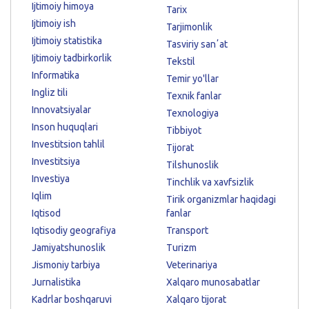
Ijtimoiy himoya
Tarix
Ijtimoiy ish
Tarjimonlik
Ijtimoiy statistika
Tasviriy sanʼat
Ijtimoiy tadbirkorlik
Tekstil
Informatika
Temir yo'llar
Ingliz tili
Texnik fanlar
Innovatsiyalar
Texnologiya
Inson huquqlari
Tibbiyot
Investitsion tahlil
Tijorat
Investitsiya
Tilshunoslik
Investiya
Tinchlik va xavfsizlik
Iqlim
Tirik organizmlar haqidagi
Iqtisod
fanlar
Iqtisodiy geografiya
Transport
Jamiyatshunoslik
Turizm
Jismoniy tarbiya
Veterinariya
Jurnalistika
Xalqaro munosabatlar
Kadrlar boshqaruvi
Xalqaro tijorat