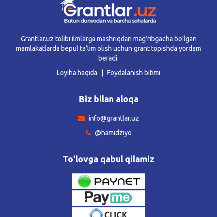
Grantlar.uz tolibi ilmlarga mashriqdan mag’ribgacha bo’lgan
mamlakatlarda bepul ta’lim olish uchun grant topishda yordam
beradi.
Loyiha haqida
Foydalanish bitimi
Biz bilan aloqa
info@grantlar.uz
@hamidziyo
To'lovga qabul qilamiz