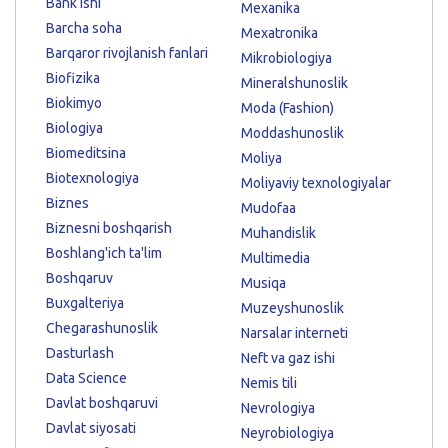
Bank ishi
Mexanika
Barcha soha
Mexatronika
Barqaror rivojlanish fanlari
Mikrobiologiya
Biofizika
Mineralshunoslik
Biokimyo
Moda (Fashion)
Biologiya
Moddashunoslik
Biomeditsina
Moliya
Biotexnologiya
Moliyaviy texnologiyalar
Biznes
Mudofaa
Biznesni boshqarish
Muhandislik
Boshlang'ich ta'lim
Multimedia
Boshqaruv
Musiqa
Buxgalteriya
Muzeyshunoslik
Chegarashunoslik
Narsalar interneti
Dasturlash
Neft va gaz ishi
Data Science
Nemis tili
Davlat boshqaruvi
Nevrologiya
Davlat siyosati
Neyrobiologiya