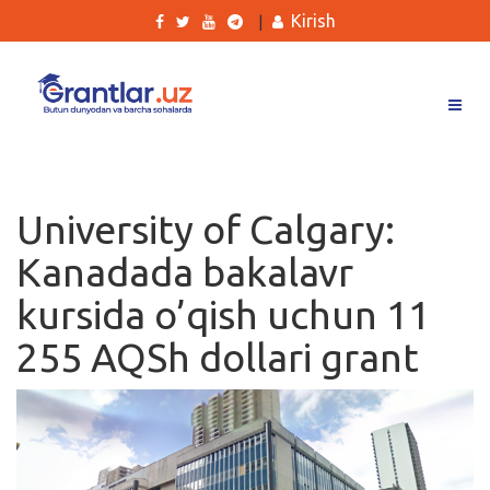
Kirish
|
Grantlar
Tanlovlar
University of Calgary:
Ishlar
Kanadada bakalavr
Kurslar
kursida o’qish uchun 11
Blog
255 AQSh dollari grant
Yana
Qidirish