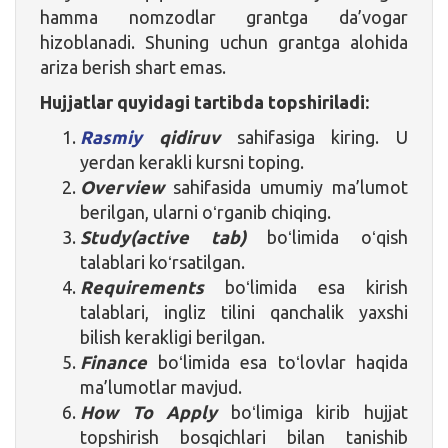
hamma nomzodlar grantga da’vogar
hizoblanadi. Shuning uchun grantga alohida
ariza berish shart emas.
Hujjatlar quyidagi tartibda topshiriladi:
Rasmiy
qidiruv
sahifasiga kiring. U
yerdan kerakli kursni toping.
Overview
sahifasida umumiy ma’lumot
berilgan, ularni oʻrganib chiqing.
Study(active tab)
boʻlimida oʻqish
talablari koʻrsatilgan.
Requirements
boʻlimida esa kirish
talablari, ingliz tilini qanchalik yaxshi
bilish kerakligi berilgan.
Finance
boʻlimida esa toʻlovlar haqida
ma’lumotlar mavjud.
How To Apply
boʻlimiga kirib hujjat
topshirish bosqichlari bilan tanishib