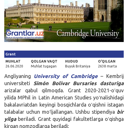
Kirish
Grant
MUHLAT
QOLGAN VAQT
HUDUD
O'QILGAN
26.06.2020
Muhlat tugagan
Buyuk Britaniya
2638 marta
Angliyaning
University of Cambridge
– Kembrij
universiteti
Simón Bolívar Bursaries
dasturiga
arizalar qabul qilmoqda. Grant 2020-2021-oʻquv
yilida MPhil in Latin American Studies yoʻnalishidagi
bakalavriatdan keyingi bosqichlarda oʻqishni istagan
talabalar uchun moʻljallangan. Ushbu stipendiya
bir
yilga
beriladi. Grant quyidagi fakultetlarga oʻqishga
kirgan nomzodlarga beriladi: