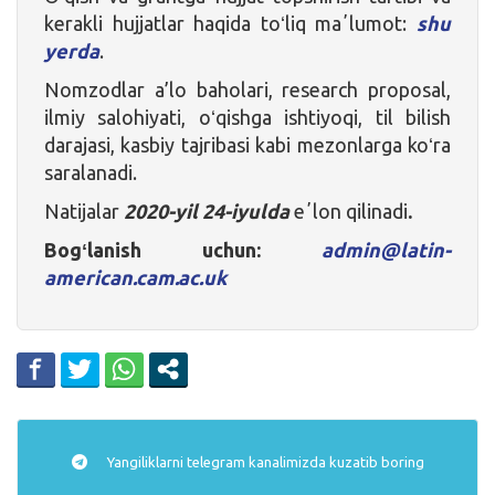
kerakli hujjatlar haqida toʻliq maʼlumot:
shu
yerda
.
Nomzodlar a’lo baholari, research proposal,
ilmiy salohiyati, oʻqishga ishtiyoqi, til bilish
darajasi, kasbiy tajribasi kabi mezonlarga koʻra
saralanadi.
Natijalar
2020-yil 24-iyulda
eʼlon qilinadi
.
Bogʻlanish uchun:
admin@latin-
american.cam.ac.uk
Yangiliklarni
telegram
kanalimizda kuzatib boring