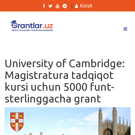
Kirish
|
Grantlar
Tanlovlar
University of Cambridge:
Ishlar
Magistratura tadqiqot
Kurslar
kursi uchun 5000 funt-
Blog
sterlinggacha grant
Yana
Qidirish