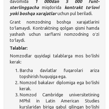
davomida
1 000dan
5 000 funt-
sterlinggacha
miqdorida
kontrakt toʻlovi
yoki boshqa xarajatlar
uchun pul beriladi.
Grant nomzodning boshqa xarajatlarini
toʻlamaydi. Kontraktning qolgan qismi hamda
yashash uchun sarflarni nomzodning oʻzi
toʻlaydi.
Talablar:
Nomzodlar quyidagi talablarga mos boʻlishi
kerak:
Barcha davlatlar fuqarolari ariza
topshirish huquqiga ega.
Nomzod bakalavr diplomiga ega boʻlishi
kerak.
Nomzod Cambridge universitetining
MPhil in Latin American Studies
kurslaridan biriga qabul qilingan boʻlishi