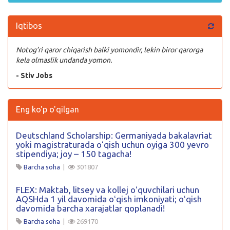
Iqtibos
Notog’ri qaror chiqarish balki yomondir, lekin biror qarorga
kela olmaslik undanda yomon.
- Stiv Jobs
Eng ko'p o'qilgan
Deutschland Scholarship: Germaniyada bakalavriat
yoki magistraturada oʻqish uchun oyiga 300 yevro
stipendiya; joy – 150 tagacha!
Barcha soha
|
301807
FLEX: Maktab, litsey va kollej oʻquvchilari uchun
AQSHda 1 yil davomida oʻqish imkoniyati; oʻqish
davomida barcha xarajatlar qoplanadi!
Barcha soha
|
269170