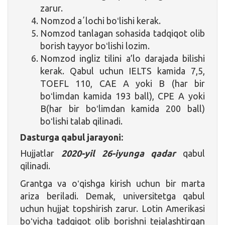
zarur.
Nomzod aʼlochi boʻlishi kerak.
Nomzod tanlagan sohasida tadqiqot olib
borish tayyor boʻlishi lozim.
Nomzod ingliz tilini a’lo darajada bilishi
kerak. Qabul uchun IELTS kamida 7,5,
TOEFL 110, CAE A yoki B (har bir
boʻlimdan kamida 193 ball), CPE A yoki
B(har bir boʻlimdan kamida 200 ball)
boʻlishi talab qilinadi.
Dasturga qabul jarayoni:
Hujjatlar
2020-yil 26-iyunga qadar
qabul
qilinadi.
Grantga va oʻqishga kirish uchun bir marta
ariza beriladi. Demak, universitetga qabul
uchun hujjat topshirish zarur. Lotin Amerikasi
boʻyicha tadqiqot olib borishni tejalashtirgan