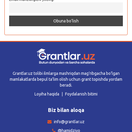
Grantlar.uz tolibi ilmlarga mashriqdan mag’ribgacha bo’lgan
mamlakatlarda bepul ta’lim olish uchun grant topishda yordam
beradi.
Loyiha haqida
Foydalanish bitimi
Biz bilan aloqa
info@grantlar.uz
@hamidziyo