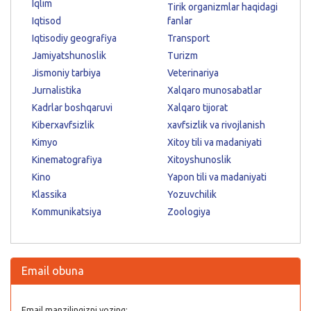
Iqlim
Tirik organizmlar haqidagi
Iqtisod
fanlar
Iqtisodiy geografiya
Transport
Jamiyatshunoslik
Turizm
Jismoniy tarbiya
Veterinariya
Jurnalistika
Xalqaro munosabatlar
Kadrlar boshqaruvi
Xalqaro tijorat
Kiberxavfsizlik
xavfsizlik va rivojlanish
Kimyo
Xitoy tili va madaniyati
Kinematografiya
Xitoyshunoslik
Kino
Yapon tili va madaniyati
Klassika
Yozuvchilik
Kommunikatsiya
Zoologiya
Email obuna
Email manzilingizni yozing: