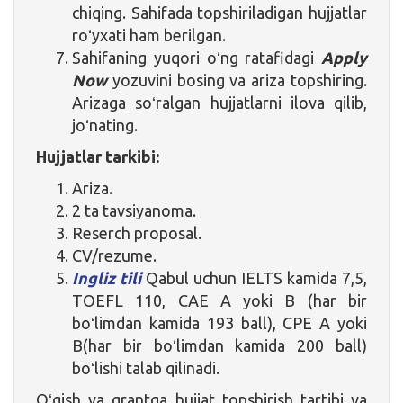
chiqing. Sahifada topshiriladigan hujjatlar
roʻyxati ham berilgan.
Sahifaning yuqori oʻng ratafidagi
Apply
Now
yozuvini bosing va ariza topshiring.
Arizaga soʻralgan hujjatlarni ilova qilib,
joʻnating.
Hujjatlar tarkibi:
Ariza.
2 ta tavsiyanoma.
Reserch proposal.
CV/rezume.
Ingliz tili
Qabul uchun IELTS kamida 7,5,
TOEFL 110, CAE A yoki B (har bir
boʻlimdan kamida 193 ball), CPE A yoki
B(har bir boʻlimdan kamida 200 ball)
boʻlishi talab qilinadi.
Oʻqish va grantga hujjat topshirish tartibi va