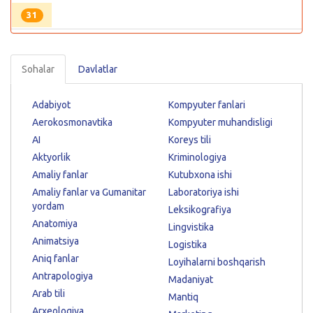
31
Sohalar
Davlatlar
Adabiyot
Kompyuter fanlari
Aerokosmonavtika
Kompyuter muhandisligi
AI
Koreys tili
Aktyorlik
Kriminologiya
Amaliy fanlar
Kutubxona ishi
Amaliy fanlar va Gumanitar
Laboratoriya ishi
yordam
Leksikografiya
Anatomiya
Lingvistika
Animatsiya
Logistika
Aniq fanlar
Loyihalarni boshqarish
Antrapologiya
Madaniyat
Arab tili
Mantiq
Arxeologiya