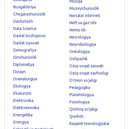
Musiqa
Buxgalteriya
Muzeyshunoslik
Chegarashunoslik
Narsalar interneti
Dasturlash
Neft va gaz ishi
Data Science
Nemis tili
Davlat boshqaruvi
Nevrologiya
Davlat siyosati
Neyrobiologiya
Demografiya
Onkologiya
Dinshunoslik
Oshpazlik
Diplomatiya
Oziq-ovqat sanoati
Dizayn
Oziq-ovqat xavfsizligi
Dramaturgiya
Oʻrmon xoʻjaligi
Ekologiya
Pedagogika
Ekoturizm
Planetologiya
Elektronika
Psixologiya
Elektrotexnika
Qishloq xo'jaligi
Energetika
Qurilish
Energiya
Raqamli texnologiyalar