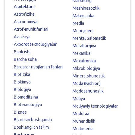
Marketing
Arxitektura
Mashinasozlik
Astrofizika
Matematika
Astronomiya
Media
Atrof-muhit fanlari
Menejment
Aviatsiya
Mental Salomatlik
Axborot texnologiyalari
Metallurgiya
Bank ishi
Mexanika
Barcha soha
Mexatronika
Barqaror rivojlanish fanlari
Mikrobiologiya
Biofizika
Mineralshunoslik
Biokimyo
Moda (Fashion)
Biologiya
Moddashunoslik
Biomeditsina
Moliya
Biotexnologiya
Moliyaviy texnologiyalar
Biznes
Mudofaa
Biznesni boshqarish
Muhandislik
Boshlang'ich ta'lim
Multimedia
Boshqaruv