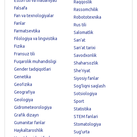
Eston tili va madaniyati
Raqqoslik
Falsafa
Rassomchilik
Fan va texnologiyalar
Robototexnika
Fanlar
Rus tili
Farmatsevtika
Salomatlik
Filologiya va lingvistika
San'at
Fizika
San'at tarixi
Fransuz tili
Savodxonlik
Fuqarolik muhandisligi
Shaharsozlik
Gender tadqiqotlari
She'riyat
Genetika
Siyosiy fanlar
Geofizika
Sog'liqni saqlash
Geografiya
Sotsiologiya
Geologiya
Sport
Gidrometeorologiya
Statistika
Grafik dizayn
STEM fanlari
Gumanitar fanlar
Stomatologiya
Haykaltaroshlik
Sug'urta