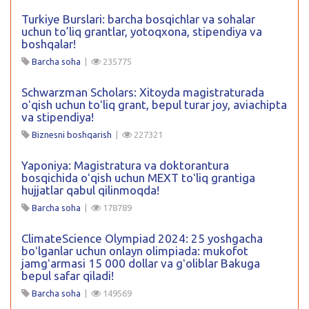
Turkiye Burslari: barcha bosqichlar va sohalar
uchun to’liq grantlar, yotoqxona, stipendiya va
boshqalar!
Barcha soha
|
235775
Schwarzman Scholars: Xitoyda magistraturada
oʻqish uchun toʻliq grant, bepul turar joy, aviachipta
va stipendiya!
Biznesni boshqarish
|
227321
Yaponiya: Magistratura va doktorantura
bosqichida oʻqish uchun MEXT toʻliq grantiga
hujjatlar qabul qilinmoqda!
Barcha soha
|
178789
ClimateScience Olympiad 2024: 25 yoshgacha
boʻlganlar uchun onlayn olimpiada: mukofot
jamgʻarmasi 15 000 dollar va gʻoliblar Bakuga
bepul safar qiladi!
Barcha soha
|
149569