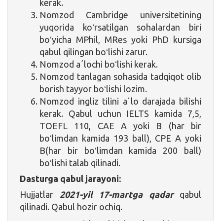
kerak.
Nomzod Cambridge universitetining
yuqorida koʻrsatilgan sohalardan biri
boʻyicha MPhil, MRes yoki PhD kursiga
qabul qilingan boʻlishi zarur.
Nomzod aʼlochi boʻlishi kerak.
Nomzod tanlagan sohasida tadqiqot olib
borish tayyor boʻlishi lozim.
Nomzod ingliz tilini a`lo darajada bilishi
kerak. Qabul uchun IELTS kamida 7,5,
TOEFL 110, CAE A yoki B (har bir
boʻlimdan kamida 193 ball), CPE A yoki
B(har bir boʻlimdan kamida 200 ball)
boʻlishi talab qilinadi.
Dasturga qabul jarayoni:
Hujjatlar
2021-yil 17-martga qadar
qabul
qilinadi. Qabul hozir ochiq.