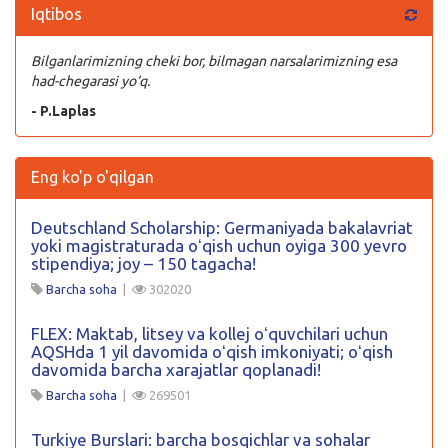
Iqtibos
Bilganlarimizning cheki bor, bilmagan narsalarimizning esa
had-chegarasi yo‘q.
- P.Laplas
Eng ko'p o'qilgan
Deutschland Scholarship: Germaniyada bakalavriat
yoki magistraturada oʻqish uchun oyiga 300 yevro
stipendiya; joy – 150 tagacha!
Barcha soha
|
302020
FLEX: Maktab, litsey va kollej oʻquvchilari uchun
AQSHda 1 yil davomida oʻqish imkoniyati; oʻqish
davomida barcha xarajatlar qoplanadi!
Barcha soha
|
269501
Turkiye Burslari: barcha bosqichlar va sohalar