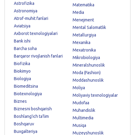
Astrofizika
Matematika
Astronomiya
Media
Atrof-muhit fanlari
Menejment
Aviatsiya
Mental Salomatlik
Axborot texnologiyalari
Metallurgiya
Bank ishi
Mexanika
Barcha soha
Mexatronika
Barqaror rivojlanish fanlari
Mikrobiologiya
Biofizika
Mineralshunoslik
Biokimyo
Moda (Fashion)
Biologiya
Moddashunoslik
Biomeditsina
Moliya
Biotexnologiya
Moliyaviy texnologiyalar
Biznes
Mudofaa
Biznesni boshqarish
Muhandislik
Boshlang'ich ta'lim
Multimedia
Boshqaruv
Musiqa
Buxgalteriya
Muzeyshunoslik