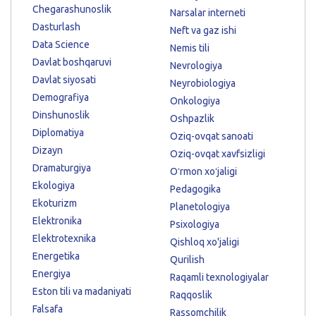
Chegarashunoslik
Narsalar interneti
Dasturlash
Neft va gaz ishi
Data Science
Nemis tili
Davlat boshqaruvi
Nevrologiya
Davlat siyosati
Neyrobiologiya
Demografiya
Onkologiya
Dinshunoslik
Oshpazlik
Diplomatiya
Oziq-ovqat sanoati
Dizayn
Oziq-ovqat xavfsizligi
Dramaturgiya
Oʻrmon xoʻjaligi
Ekologiya
Pedagogika
Ekoturizm
Planetologiya
Elektronika
Psixologiya
Elektrotexnika
Qishloq xo'jaligi
Energetika
Qurilish
Energiya
Raqamli texnologiyalar
Eston tili va madaniyati
Raqqoslik
Falsafa
Rassomchilik