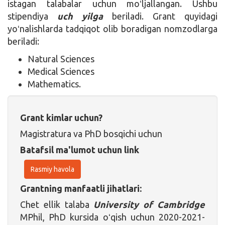
istagan talabalar uchun moʻljallangan. Ushbu
stipendiya
uch yilga
beriladi. Grant quyidagi
yoʻnalishlarda tadqiqot olib boradigan nomzodlarga
beriladi:
Natural Sciences
Medical Sciences
Mathematics.
Grant kimlar uchun?
Magistratura va PhD bosqichi uchun
Batafsil ma'lumot uchun link
Rasmiy havola
Grantning manfaatli jihatlari:
Chet ellik talaba
University of Cambridge
MPhil, PhD kursida oʻqish uchun 2020-2021-