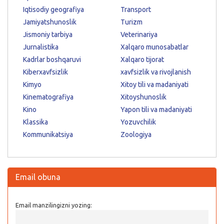
Iqtisodiy geografiya
Transport
Jamiyatshunoslik
Turizm
Jismoniy tarbiya
Veterinariya
Jurnalistika
Xalqaro munosabatlar
Kadrlar boshqaruvi
Xalqaro tijorat
Kiberxavfsizlik
xavfsizlik va rivojlanish
Kimyo
Xitoy tili va madaniyati
Kinematografiya
Xitoyshunoslik
Kino
Yapon tili va madaniyati
Klassika
Yozuvchilik
Kommunikatsiya
Zoologiya
Email obuna
Email manzilingizni yozing: