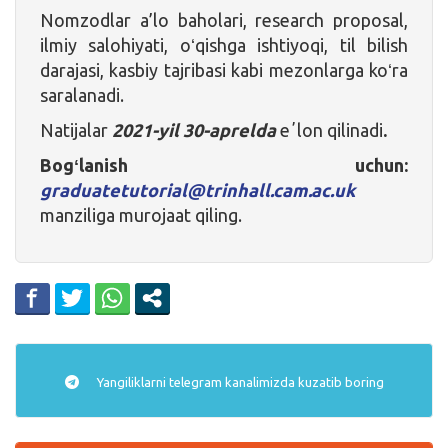
Nomzodlar a’lo baholari, research proposal,
ilmiy salohiyati, oʻqishga ishtiyoqi, til bilish
darajasi, kasbiy tajribasi kabi mezonlarga koʻra
saralanadi.
Natijalar
2021-yil 30-aprelda
eʼlon qilinadi
.
Bogʻlanish uchun:
graduatetutorial@trinhall.cam.ac.uk
manziliga murojaat qiling.
Yangiliklarni
telegram
kanalimizda kuzatib boring