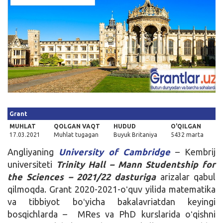
Kirish
Grant
MUHLAT
QOLGAN VAQT
HUDUD
O'QILGAN
17.03.2021
Muhlat tugagan
Buyuk Britaniya
5432 marta
Angliyaning
University of Cambridge
– Kembrij
universiteti
Trinity Hall – Mann Studentship for
the Sciences – 2021/22
dasturiga
arizalar qabul
qilmoqda. Grant 2020-2021-oʻquv yilida matematika
va tibbiyot boʻyicha bakalavriatdan keyingi
bosqichlarda – MRes va PhD kurslarida oʻqishni