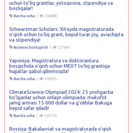
uchun to’liq grantlar, yotoqxona, stipendiya va
boshqalar!
Barcha soha
|
236088
Schwarzman Scholars: Xitoyda magistraturada
oʻqish uchun toʻliq grant, bepul turar joy, aviachipta
va stipendiya!
Biznesni boshqarish
|
227481
Yaponiya: Magistratura va doktorantura
bosqichida oʻqish uchun MEXT toʻliq grantiga
hujjatlar qabul qilinmoqda!
Barcha soha
|
178925
ClimateScience Olympiad 2024: 25 yoshgacha
boʻlganlar uchun onlayn olimpiada: mukofot
jamgʻarmasi 15 000 dollar va gʻoliblar Bakuga
bepul safar qiladi!
Barcha soha
|
149710
Rossiya: Bakalavriat va magistraturada o’qish