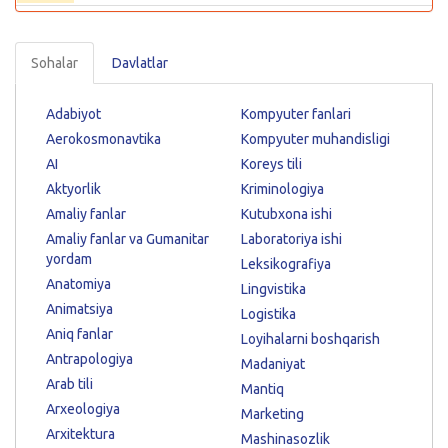
Sohalar
Davlatlar
Adabiyot
Kompyuter fanlari
Aerokosmonavtika
Kompyuter muhandisligi
AI
Koreys tili
Aktyorlik
Kriminologiya
Amaliy fanlar
Kutubxona ishi
Amaliy fanlar va Gumanitar
Laboratoriya ishi
yordam
Leksikografiya
Anatomiya
Lingvistika
Animatsiya
Logistika
Aniq fanlar
Loyihalarni boshqarish
Antrapologiya
Madaniyat
Arab tili
Mantiq
Arxeologiya
Marketing
Arxitektura
Mashinasozlik