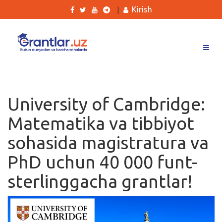
Kirish
|
Grantlar
Tanlovlar
University of Cambridge:
Ishlar
Matematika va tibbiyot
Kurslar
sohasida magistratura va
Blog
PhD uchun 40 000 funt-
Yana
sterlinggacha grantlar!
Qidirish