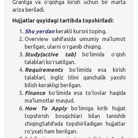
Grantga va oʻqishga kirish uchun bir marta
ariza beriladi.
Hujjatlar quyidagi tartibda topshiriladi:
Shu yerdan
kerakli kursni toping.
Overview sahifasida umumiy ma’lumot
berilgan, ularni oʻrganib chiqing.
Study(active tab)
boʻlimida oʻqish
talablari koʻrsatilgan.
Requirements
boʻlimida esa kirish
talablari, ingliz tilini qanchalik yaxshi
bilish kerakligi berilgan.
Finance
boʻlimida esa toʻlovlar haqida
ma’lumotlar mavjud.
How To Apply
boʻlimiga kirib hujjat
topshirish bosqichlari bilan tanishib
chiqingSahifada topshiriladigan hujjatlar
roʻyxati ham berilgan.