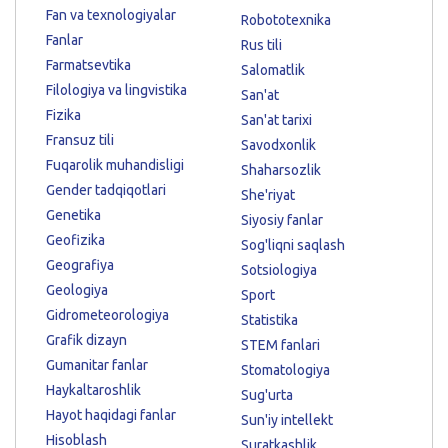
Fan va texnologiyalar
Robototexnika
Fanlar
Rus tili
Farmatsevtika
Salomatlik
Filologiya va lingvistika
San'at
Fizika
San'at tarixi
Fransuz tili
Savodxonlik
Fuqarolik muhandisligi
Shaharsozlik
Gender tadqiqotlari
She'riyat
Genetika
Siyosiy fanlar
Geofizika
Sog'liqni saqlash
Geografiya
Sotsiologiya
Geologiya
Sport
Gidrometeorologiya
Statistika
Grafik dizayn
STEM fanlari
Gumanitar fanlar
Stomatologiya
Haykaltaroshlik
Sug'urta
Hayot haqidagi fanlar
Sun'iy intellekt
Hisoblash
Suratkashlik