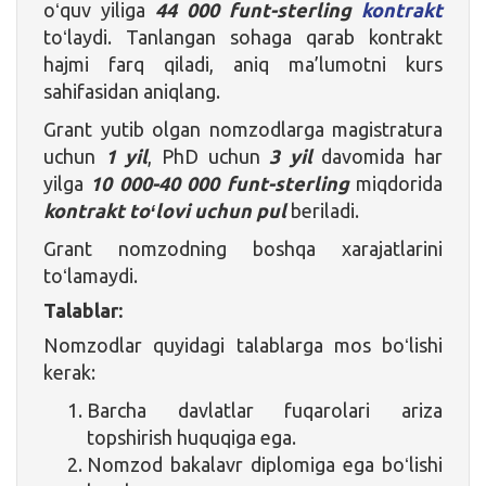
oʻquv yiliga
44 000 funt-sterling
kontrakt
toʻlaydi. Tanlangan sohaga qarab kontrakt
hajmi farq qiladi, aniq ma’lumotni kurs
sahifasidan aniqlang.
Grant yutib olgan nomzodlarga magistratura
uchun
1 yil
, PhD uchun
3 yil
davomida har
yilga
10 000-40 000 funt-sterling
miqdorida
kontrakt toʻlovi uchun pul
beriladi.
Grant nomzodning boshqa xarajatlarini
toʻlamaydi.
Talablar:
Nomzodlar quyidagi talablarga mos boʻlishi
kerak:
Barcha davlatlar fuqarolari ariza
topshirish huquqiga ega.
Nomzod bakalavr diplomiga ega boʻlishi