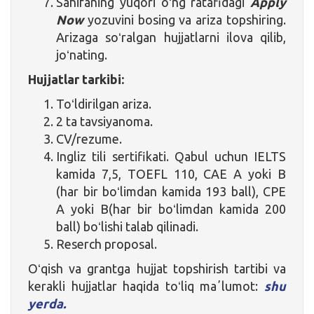
Sahifaning yuqori oʻng ratafidagi
Apply
Now
yozuvini bosing va ariza topshiring.
Arizaga soʻralgan hujjatlarni ilova qilib,
joʻnating.
Hujjatlar tarkibi:
Toʻldirilgan ariza.
2 ta tavsiyanoma.
CV/rezume.
Ingliz tili sertifikati. Qabul uchun IELTS
kamida 7,5, TOEFL 110, CAE A yoki B
(har bir boʻlimdan kamida 193 ball), CPE
A yoki B(har bir boʻlimdan kamida 200
ball) boʻlishi talab qilinadi.
Reserch proposal.
Oʻqish va grantga hujjat topshirish tartibi va
kerakli hujjatlar haqida toʻliq maʼlumot:
shu
yerda.