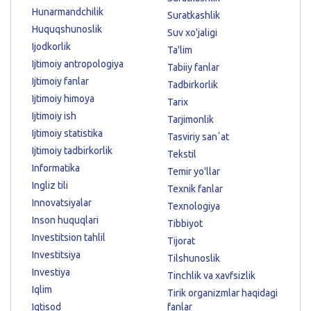
Hunarmandchilik
Suratkashlik
Huquqshunoslik
Suv xo'jaligi
Ijodkorlik
Ta'lim
Ijtimoiy antropologiya
Tabiiy fanlar
Ijtimoiy fanlar
Tadbirkorlik
Ijtimoiy himoya
Tarix
Ijtimoiy ish
Tarjimonlik
Ijtimoiy statistika
Tasviriy sanʼat
Ijtimoiy tadbirkorlik
Tekstil
Informatika
Temir yo'llar
Ingliz tili
Texnik fanlar
Innovatsiyalar
Texnologiya
Inson huquqlari
Tibbiyot
Investitsion tahlil
Tijorat
Investitsiya
Tilshunoslik
Investiya
Tinchlik va xavfsizlik
Iqlim
Tirik organizmlar haqidagi
Iqtisod
fanlar