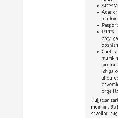
Attesta
Agar gr
maʼlumo
Pasport
IELTS s
qoʻyilg
boshlan
Chet e
mumkin
kirmoqc
ichiga o
aholi u
davomid
orqali 
Hujjatlar ta
mumkin. Bu h
savollar tu