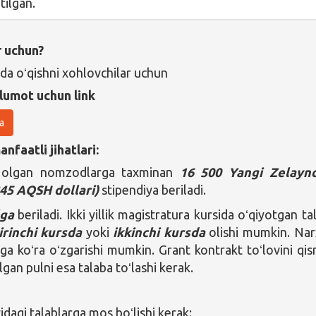
etilgan.
r uchun?
da oʻqishni xohlovchilar uchun
lumot uchun link
a
nfaatli jihatlari:
 olgan nomzodlarga taxminan
16 500 Yangi Zelaynd
245
AQSH dollari)
stipendiya beriladi.
lga
beriladi. Ikki yillik magistratura kursida oʻqiyotgan ta
irinchi kursda
yoki
ikkinchi kursda
olishi mumkin. Nar
iga koʻra oʻzgarishi mumkin. Grant kontrakt toʻlovini qi
gan pulni esa talaba toʻlashi kerak.
agi talablarga mos boʻlishi kerak: