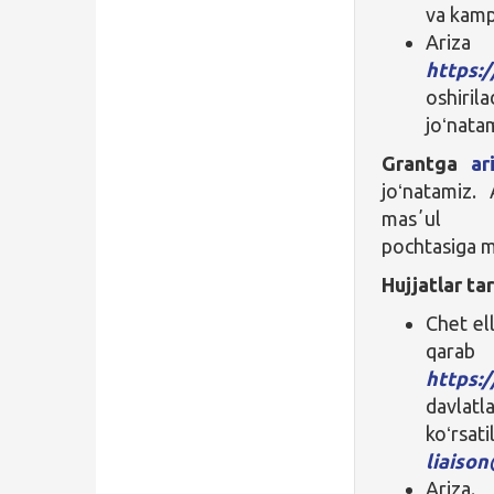
va kamp
Ari
https:
oshiril
joʻnata
Grantga
ar
joʻnatamiz. 
masʼul A
pochtasiga mu
Hujjatlar ta
Chet ell
q
https:
davlat
koʻr
liaiso
Ariza.