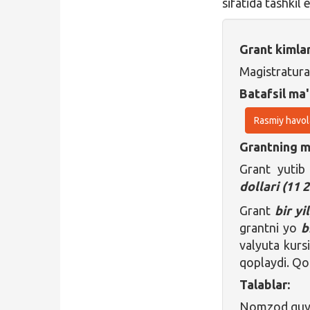
sifatida tashkil 
Grant kimla
Magistratura
Batafsil ma'
Rasmiy havol
Grantning ma
Grant yutib
dollari (
11 
Grant
bir yi
grantni yo
b
valyuta kurs
qoplaydi. Qol
Talablar:
Nomzod quyid