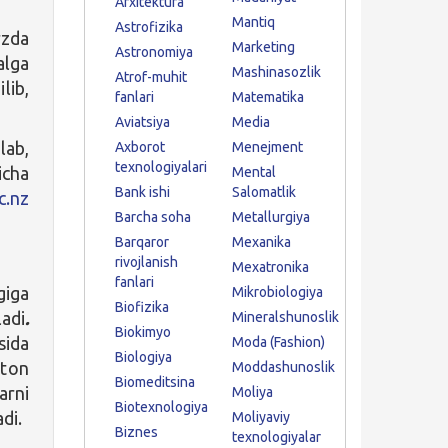
Arxitektura
Mantiq
Astrofizika
da
Marketing
Astronomiya
lga
Mashinasozlik
Atrof-muhit
lib,
fanlari
Matematika
Aviatsiya
Media
lab,
Axborot
Menejment
texnologiyalari
icha
Mental
Bank ishi
Salomatlik
c.nz
Barcha soha
Metallurgiya
Barqaror
Mexanika
rivojlanish
Mexatronika
fanlari
giga
Mikrobiologiya
Biofizika
i
.
Mineralshunoslik
Biokimyo
sida
Moda (Fashion)
Biologiya
ston
Moddashunoslik
Biomeditsina
rni
Moliya
Biotexnologiya
di.
Moliyaviy
Biznes
texnologiyalar