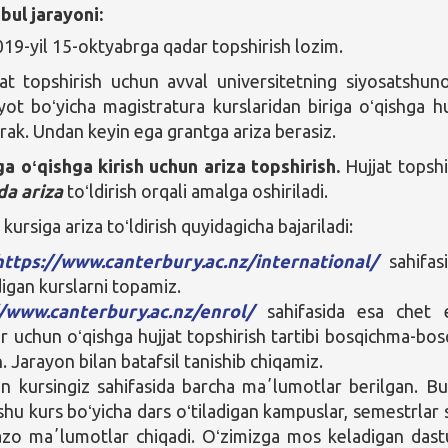
bul jarayoni:
019-yil 15-oktyabrga qadar topshirish lozim.
at topshirish uchun avval universitetning siyosatshuno
iyot boʻyicha magistratura kurslaridan biriga oʻqishga hu
erak. Undan keyin ega grantga ariza berasiz.
a oʻqishga kirish uchun ariza topshirish.
Hujjat topshi
da ariza
toʻldirish orqali amalga oshiriladi.
kursiga ariza toʻldirish quyidagicha bajariladi:
https://www.canterbury.ac.nz/international/
sahifas
digan kurslarni topamiz.
//www.canterbury.ac.nz/enrol/
sahifasida esa chet e
ar uchun oʻqishga hujjat topshirish tartibi bosqichma-bos
. Jarayon bilan batafsil tanishib chiqamiz.
n kursingiz sahifasida barcha maʼlumotlar berilgan. B
shu kurs boʻyicha dars oʻtiladigan kampuslar, semestrlar 
zo maʼlumotlar chiqadi. Oʻzimizga mos keladigan dast