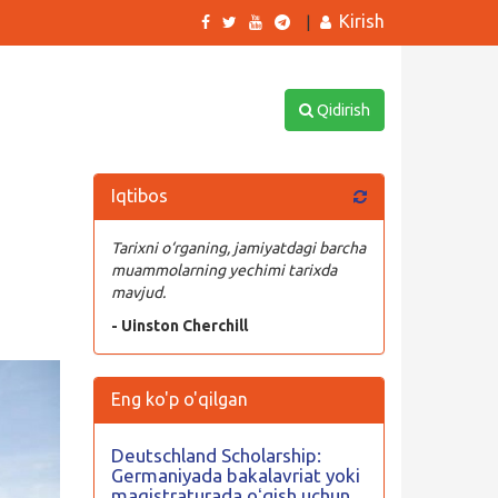
Kirish
|
Qidirish
Iqtibos
Tarixni o‘rganing, jamiyatdagi barcha
muammolarning yechimi tarixda
mavjud.
- Uinston Cherchill
Eng ko'p o'qilgan
Deutschland Scholarship:
Germaniyada bakalavriat yoki
magistraturada oʻqish uchun