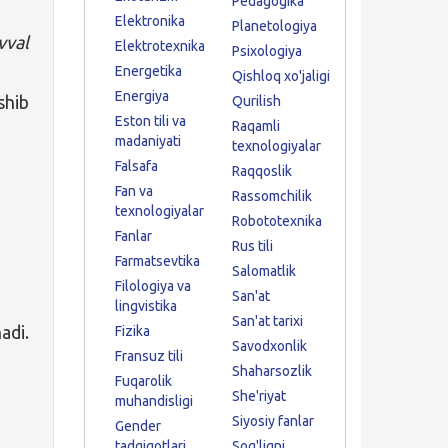
Pedagogika
Elektronika
Planetologiya
val
Elektrotexnika
Psixologiya
Energetika
Qishloq xo'jaligi
Energiya
shib
Qurilish
Eston tili va
Raqamli
madaniyati
texnologiyalar
Falsafa
Raqqoslik
Fan va
Rassomchilik
texnologiyalar
Robototexnika
Fanlar
Rus tili
Farmatsevtika
Salomatlik
Filologiya va
San'at
lingvistika
San'at tarixi
adi.
Fizika
Savodxonlik
Fransuz tili
Shaharsozlik
Fuqarolik
She'riyat
muhandisligi
Siyosiy fanlar
Gender
tadqiqotlari
Sog'liqni