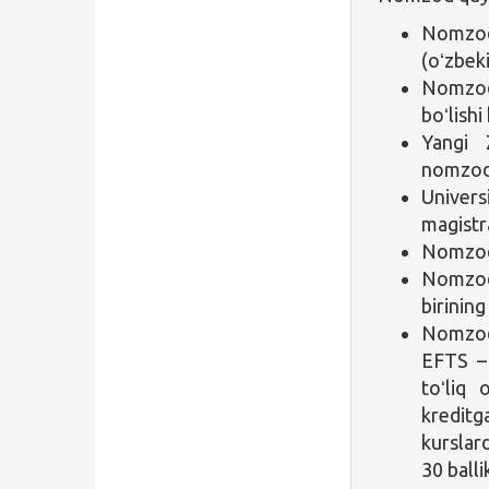
Nomzod 
(oʻzbeki
Nomzod
boʻlishi
Yangi 
nomzodl
Univer
magistra
Nomzod i
Nomzod 
birinin
Nomzod 
EFTS – 
toʻliq
kreditg
kurslar
30 balli