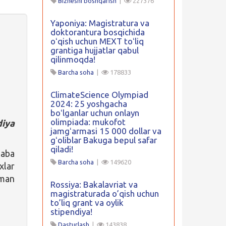
Biznesni boshqarish
|
227376
Yaponiya: Magistratura va
doktorantura bosqichida
oʻqish uchun MEXT toʻliq
grantiga hujjatlar qabul
qilinmoqda!
Barcha soha
|
178833
ClimateScience Olympiad
2024: 25 yoshgacha
boʻlganlar uchun onlayn
olimpiada: mukofot
iya
jamgʻarmasi 15 000 dollar va
gʻoliblar Bakuga bepul safar
qiladi!
laba
Barcha soha
|
149620
xlar
sman
Rossiya: Bakalavriat va
magistraturada o’qish uchun
to’liq grant va oylik
stipendiya!
Dasturlash
|
143838