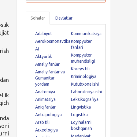
Sohalar
Davlatlar
slik
jjat
Adabiyot
Kommunikatsiya
Aerokosmonavtika
Kompyuter
fanlari
AI
rish
Kompyuter
Aktyorlik
muhandisligi
Amaliy fanlar
Koreys tili
Amaliy fanlar va
Kriminologiya
Gumanitar
idan
yordam
Kutubxona ishi
Anatomiya
Laboratoriya ishi
llik
Animatsiya
Leksikografiya
qich
Aniq fanlar
Lingvistika
Antrapologiya
Logistika
unda
Arab tili
Loyihalarni
soni
boshqarish
Arxeologiya
urni
Madaniyat