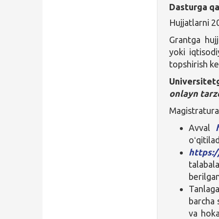
Dasturga qa
Hujjatlarni 2
Grantga hujj
yoki iqtisod
topshirish k
Universitetg
onlayn tarz
Magistratura 
Avval
oʻqitila
https:
talabal
berilgan
Tanlaga
barcha 
va hoka