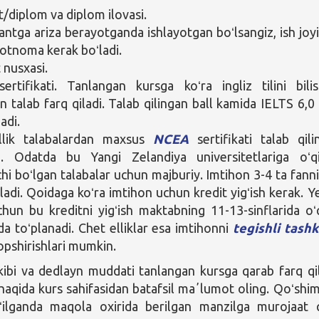
t/diplom va diplom ilovasi.
antga ariza berayotganda ishlayotgan boʻlsangiz, ish joy
tnoma kerak boʻladi.
 nusxasi.
ertifikati. Tanlangan kursga koʻra ingliz tilini bili
an talab farq qiladi. Talab qilingan ball kamida IELTS 6,0
adi.
llik talabalardan maxsus
NCEA
sertifikati talab qilin
. Odatda bu Yangi Zelandiya universitetlariga oʻq
hi boʻlgan talabalar uchun majburiy. Imtihon 3-4 ta fanni
ladi. Qoidaga koʻra imtihon uchun kredit yigʻish kerak. Ye
chun bu kreditni yigʻish maktabning 11-13-sinflarida oʻ
a toʻplanadi. Chet elliklar esa imtihonni
tegishli tashk
topshirishlari mumkin.
rkibi va dedlayn muddati tanlangan kursga qarab farq qil
aqida kurs sahifasidan batafsil maʼlumot oling. Qoʻshi
gʻilganda maqola oxirida berilgan manzilga murojaat q