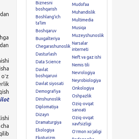
Biznesni
Mudofaa
boshqarish
Muhandislik
idan
Boshlang'ich
Multimedia
ta'lim
Musiqa
Boshqaruv
Muzeyshunoslik
shga
Buxgalteriya
Narsalar
 dan
Chegarashunoslik
interneti
Dasturlash
Neft va gaz ishi
ishi
Data Science
Nemis tili
isha
Davlat
Nevrologiya
 oʻz
boshqaruvi
Neyrobiologiya
rlik
Davlat siyosati
Onkologiya
qish
Demografiya
Oshpazlik
ilot
Dinshunoslik
Oziq-ovqat
Diplomatiya
sanoati
Dizayn
ishi
Oziq-ovqat
Dramaturgiya
xavfsizligi
mcha
Ekologiya
Oʻrmon xoʻjaligi
ilib
Ekoturizm