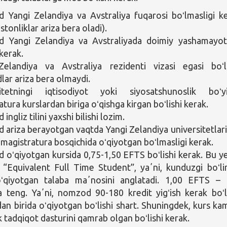
Yangi Zelandiya va Avstraliya fuqarosi boʻlmasligi k
stonliklar ariza bera oladi).
 Yangi Zelandiya va Avstraliyada doimiy yashamayo
 kerak.
Zelandiya va Avstraliya rezidenti vizasi egasi boʻ
ar ariza bera olmaydi.
sitetningi iqtisodiyot yoki siyosatshunoslik boʻy
tura kurslardan biriga oʻqishga kirgan boʻlishi kerak.
ngliz tilini yaxshi bilishi lozim.
ariza berayotgan vaqtda Yangi Zelandiya universitetlar
g magistratura bosqichida oʻqiyotgan boʻlmasligi kerak.
oʻqiyotgan kursida 0,75-1,50 EFTS boʻlishi kerak. Bu y
“Equivalent Full Time Student”, yaʼni, kunduzgi boʻl
 oʻqiyotgan talaba maʼnosini anglatadi. 1,00 EFTS –
a teng. Yaʼni, nomzod 90-180 kredit yigʻish kerak boʻ
dan birida oʻqiyotgan boʻlishi shart. Shuningdek, kurs ka
k tadqiqot dasturini qamrab olgan boʻlishi kerak.