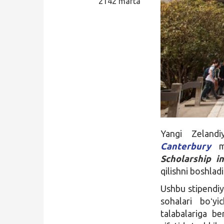
2142 marta
Qidirish
Kirish
Yangi Zelandi
Canterbury
ma
Scholarship i
qilishni boshladi
Ushbu stipendiya
sohalari boʻyi
talabalariga be