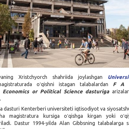
yaning Xristchyorch shahriida joylashgan
Univers
gistraturada oʻqishni istagan talabalardan
F A 
n Economics or Political Science dasturiga
arizala
.
 dasturi Kenterberi universiteti iqtisodiyot va siyosatsh
cha magistratura kursiga oʻqishga kirgan yoki oʻqi
riladi. Dastur 1994-yilda Alan Gibbsning talabalarga s