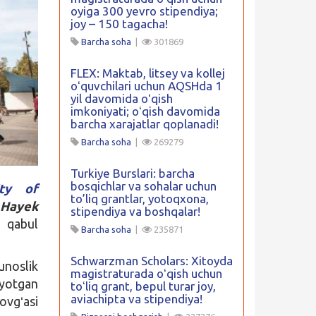
oyiga 300 yevro stipendiya;
joy – 150 tagacha!
Barcha soha
|
301869
FLEX: Maktab, litsey va kollej
oʻquvchilari uchun AQSHda 1
yil davomida oʻqish
imkoniyati; oʻqish davomida
barcha xarajatlar qoplanadi!
Barcha soha
|
269279
Turkiye Burslari: barcha
bosqichlar va sohalar uchun
ity of
to’liq grantlar, yotoqxona,
Hayek
stipendiya va boshqalar!
r qabul
Barcha soha
|
235871
Schwarzman Scholars: Xitoyda
unoslik
magistraturada oʻqish uchun
yotgan
toʻliq grant, bepul turar joy,
aviachipta va stipendiya!
ovgʻasi