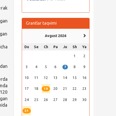
erak
tgan
Grantlar taqvimi
lgan
Avgust 2026
icha
Du
Se
Ch
Pa
Ju
Sh
Ya
1
2
idan
3
4
5
6
8
9
7
10
11
12
13
14
15
16
erda
imda
17
18
20
21
22
23
19
 120
lgan
24
25
26
27
28
29
30
mida
31