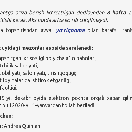
ntga ariza berish koʻrsatilgan dedlayndan
8 hafta
av
ilishi kerak.
Aks holda ariza koʻrib chiqilmaydi.
za topshirishdan avval
yoʻriqnoma
bilan batafsil tani
uyidagi mezonlar asosida saralanadi:
opshirgan ixtisosligi boʻyicha aʼlo baholari;
chilik salohiyati;
qobiliyati, salohiyati, tirishqoqligi;
 loyihalarida ishtirok etganligi;
faolligi.
19-yil dekabr oyida elektron pochta orqali xabar qilin
puli 2020-yil 1-yanvardan toʻlab beriladi.
uchun:
s:
Andrea Quinlan