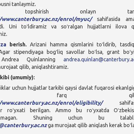
usni tanlaymiz.
za topshirish onlayn tarz
//www.canterbury.ac.nz/enrol/myuc/
sahifasida ama
adi. Uni toʻldiramiz va soʻralgan hujjatlarni ilova qi
miz.
iza
berish.
Arizani hamma qismlarini toʻldirib, tasdiq
Agar stipendiyaga bogʻliq savollar boʻlsa, grant boʻy
ndrea Quinlanning
andrea.quinlan@canterbury.a
rojaat qilib, aniqlashtiramiz.
rkibi (umumiy):
iklar uchun hujjatlar tarkibi qaysi davlat fuqarosi ekanlgi
arab farq qilad
//www.canterbury.ac.nz/enrol/eligibility/
sahifa
lar roʻyxati berilgan. Ammo bu roʻyxatda Oʻzbeki
satilmagan. Shuning uchun bu talabla
n@canterbury.ac.nz
ga murojaat qilib aniqlash kerak boʻla