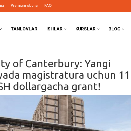
ma
Premium obuna
FAQ
TANLOVLAR
ISHLAR
KURSLAR
BLOG
ity of Canterbury: Yangi
yada magistratura uchun 11
H dollargacha grant!