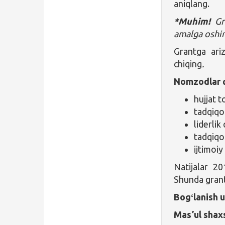
aniqlang.
*Muhim!
Gra
amalga oshir
Grantga ari
chiqing
.
Nomzodlar q
hujjat t
tadqiqot
liderlik 
tadqiqot
ijtimoiy 
Natijalar 20
Shunda grant 
Bogʻlanish 
Masʼul shax