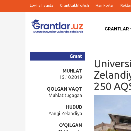
Loyiha haqida
Grant taklif qilish
Hamkorlar
Rekla
GRANTLAR
Grantlar
Tanlovlar
Grant
Univers
Ishlar
MUHLAT
Zelandi
15.10.2019
250 AQS
Kurslar
QOLGAN VAQT
Muhlat tugagan
Blog
HUDUD
Yangi Zelandiya
Yana
O'QILGAN