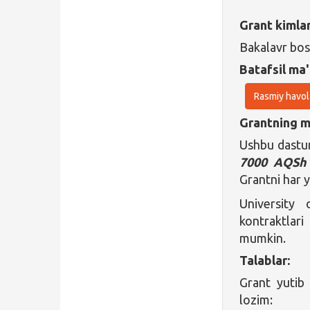
Grant kimla
Bakalavr bos
Batafsil ma'
Rasmiy havol
Grantning ma
Ushbu dastur
7000 AQSh 
Grantni har y
University 
kontraktlar
mumkin.
Talablar:
Grant yutib
lozim: