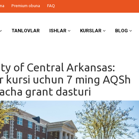
ma
Premium obuna
FAQ
TANLOVLAR
ISHLAR
KURSLAR
BLOG
ity of Central Arkansas:
r kursi uchun 7 ming AQSh
gacha grant dasturi