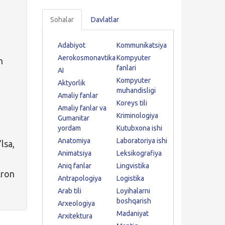
Sohalar
Davlatlar
Adabiyot
Kommunikatsiya
Aerokosmonavtika
Kompyuter
n
fanlari
AI
Kompyuter
Aktyorlik
muhandisligi
Amaliy fanlar
Koreys tili
Amaliy fanlar va
Kriminologiya
Gumanitar
yordam
Kutubxona ishi
Anatomiya
Laboratoriya ishi
lsa,
Animatsiya
Leksikografiya
Aniq fanlar
Lingvistika
tron
Antrapologiya
Logistika
Arab tili
Loyihalarni
boshqarish
Arxeologiya
Madaniyat
Arxitektura