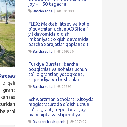
joy – 150 tagacha!
Barcha soha
|
301909
FLEX: Maktab, litsey va kollej
oʻquvchilari uchun AQSHda 1
yil davomida oʻqish
imkoniyati; oʻqish davomida
barcha xarajatlar qoplanadi!
Barcha soha
|
269336
Turkiye Burslari: barcha
bosqichlar va sohalar uchun
to’liq grantlar, yotoqxona,
kansas
stipendiya va boshqalar!
 orqali
Barcha soha
|
235931
g grant
rkansas
Schwarzman Scholars: Xitoyda
turidan
magistraturada oʻqish uchun
toʻliq grant, bepul turar joy,
balarni
aviachipta va stipendiya!
Biznesni boshqarish
|
227407