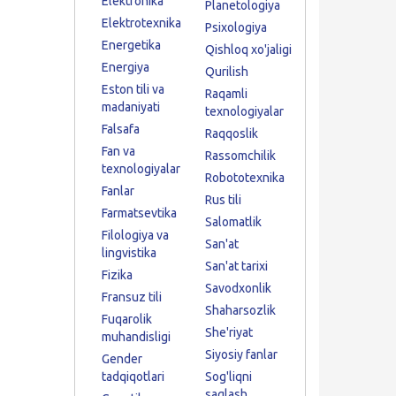
Elektronika
Planetologiya
Elektrotexnika
Psixologiya
Energetika
Qishloq xo'jaligi
Energiya
Qurilish
Eston tili va
Raqamli
madaniyati
texnologiyalar
Falsafa
Raqqoslik
Fan va
Rassomchilik
texnologiyalar
Robototexnika
Fanlar
Rus tili
Farmatsevtika
Salomatlik
Filologiya va
San'at
lingvistika
San'at tarixi
Fizika
Savodxonlik
Fransuz tili
Shaharsozlik
Fuqarolik
She'riyat
muhandisligi
Siyosiy fanlar
Gender
tadqiqotlari
Sog'liqni
saqlash