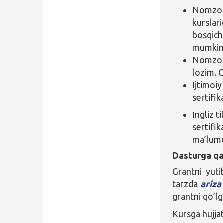
Nomzod 
kurslari
bosqichi
mumkin
Nomzod 
lozim. 
Ijtimoiy
sertifi
Ingliz t
sertifik
ma’lum
Dasturga qa
Grantni yut
tarzda
ariza
grantni qo’lg
Kursga hujjat