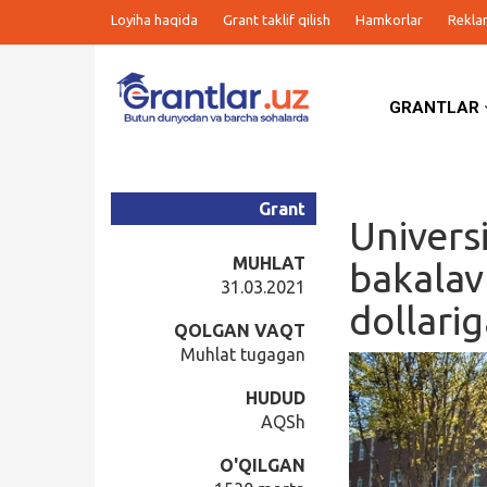
Loyiha haqida
Grant taklif qilish
Hamkorlar
Rekla
GRANTLAR
Grantlar
Tanlovlar
Grant
Univers
Ishlar
MUHLAT
bakalav
31.03.2021
dollari
Kurslar
QOLGAN VAQT
Muhlat tugagan
Blog
HUDUD
AQSh
Yana
O'QILGAN