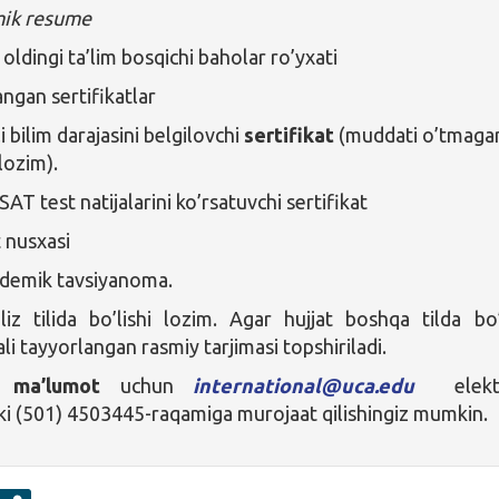
ik resume
oldingi ta’lim bosqichi baholar ro’yxati
angan sertifikatlar
ili bilim darajasini belgilovchi
sertifikat
(muddati o’tmaga
 lozim).
AT test natijalarini ko’rsatuvchi sertifikat
 nusxasi
ademik tavsiyanoma.
gliz tilida bo’lishi lozim. Agar hujjat boshqa tilda bo’
li tayyorlangan rasmiy tarjimasi topshiriladi.
 ma’lumot
uchun
international@uca.edu
elek
ki (501) 4503445-raqamiga murojaat qilishingiz mumkin.