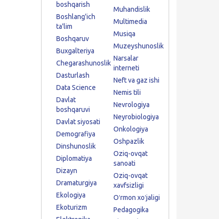
boshqarish
Muhandislik
Boshlang'ich
Multimedia
ta'lim
Musiqa
Boshqaruv
Muzeyshunoslik
Buxgalteriya
Narsalar
Chegarashunoslik
interneti
Dasturlash
Neft va gaz ishi
Data Science
Nemis tili
Davlat
Nevrologiya
boshqaruvi
Neyrobiologiya
Davlat siyosati
Onkologiya
Demografiya
Oshpazlik
Dinshunoslik
Oziq-ovqat
Diplomatiya
sanoati
Dizayn
Oziq-ovqat
Dramaturgiya
xavfsizligi
Ekologiya
Oʻrmon xoʻjaligi
Ekoturizm
Pedagogika