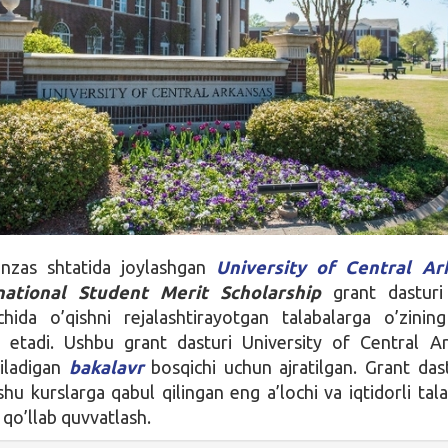
nzas shtatida joylashgan
University of Central Ar
national Student Merit Scholarship
grant dasturi
chida o’qishni rejalashtirayotgan talabalarga o’zinin
lif etadi. Ushbu grant dasturi University of Central A
tiladigan
bakalavr
bosqichi uchun ajratilgan. Grant das
hu kurslarga qabul qilingan eng a’lochi va iqtidorli tala
 qo’llab quvvatlash.