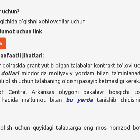
r uchun?
qichida o’qishni xohlovchilar uchun
lumot uchun link
a
nfaatli jihatlari:
 doirasida grant yutib olgan talabalar kontrakt to’lovi u
dollari
miqdorida moliyaviy yordam bilan ta’minlanadi
ili olish uchun talabaning o’qishi pasayib ketmasligi kerak
of Central Arkansas
oliygohi bakalavr bosqichi to
i haqida ma’lumot bilan
bu yerda
tanishib chiqishi
 olish uchun quyidagi talablarga eng mos nomzod bo’