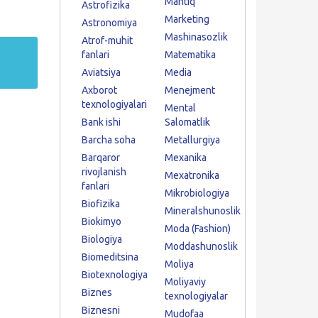
Mantiq
Astrofizika
Marketing
Astronomiya
Mashinasozlik
Atrof-muhit
fanlari
Matematika
Aviatsiya
Media
Axborot
Menejment
texnologiyalari
Mental
Bank ishi
Salomatlik
Barcha soha
Metallurgiya
Barqaror
Mexanika
rivojlanish
Mexatronika
fanlari
Mikrobiologiya
Biofizika
Mineralshunoslik
Biokimyo
Moda (Fashion)
Biologiya
Moddashunoslik
Biomeditsina
Moliya
Biotexnologiya
Moliyaviy
Biznes
texnologiyalar
Biznesni
Mudofaa