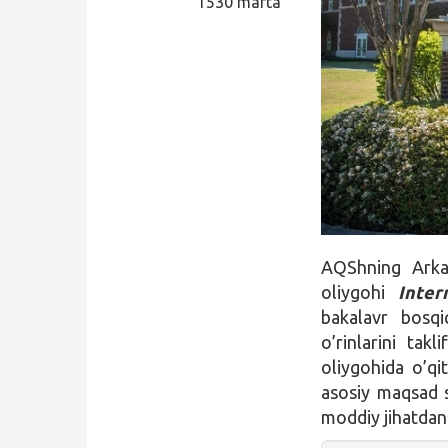
1530 marta
Qidirish
Kirish
AQShning Arka
oliygohi
Inter
bakalavr bosqi
o’rinlarini tak
oliygohida o’qi
asosiy maqsad s
moddiy jihatdan