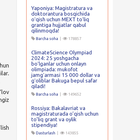
Yaponiya: Magistratura va
doktorantura bosqichida
oʻqish uchun MEXT toʻliq
grantiga hujjatlar qabul
qilinmoqda!
Barcha soha
|
178857
ClimateScience Olympiad
2024: 25 yoshgacha
boʻlganlar uchun onlayn
chun
olimpiada: mukofot
lar.
jamgʻarmasi 15 000 dollar va
gʻoliblar Bakuga bepul safar
.
qiladi!
’lov
Barcha soha
|
149652
ngiz
Rossiya: Bakalavriat va
magistraturada o’qish uchun
to’liq grant va oylik
stipendiya!
lish
Dasturlash
|
143855