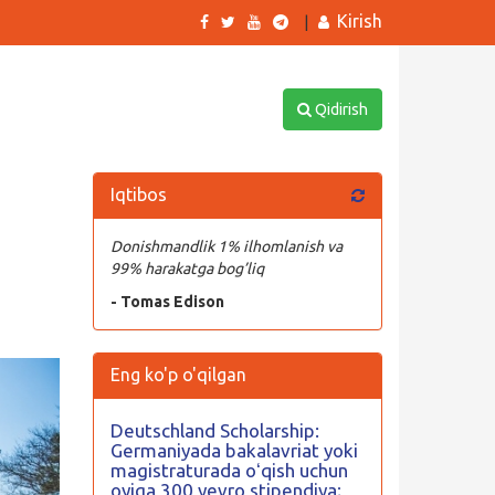
Kirish
|
Qidirish
Iqtibos
Donishmandlik 1% ilhomlanish va
99% harakatga bog’liq
- Tomas Edison
Eng ko'p o'qilgan
Deutschland Scholarship:
Germaniyada bakalavriat yoki
magistraturada oʻqish uchun
oyiga 300 yevro stipendiya;