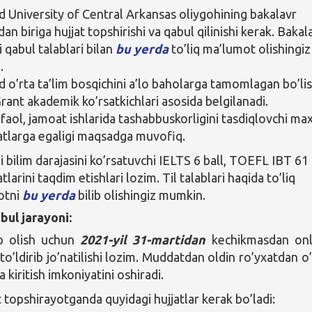
University of Central Arkansas
oliygohining bakalavr
dan biriga hujjat topshirishi va qabul qilinishi kerak. Bakal
 qabul talablari bilan
bu yerda
to’liq ma’lumot olishingiz
.
o’rta ta’lim bosqichini a’lo baholarga tamomlagan bo’lis
Grant akademik ko’rsatkichlari asosida belgilanadi.
 faol, jamoat ishlarida tashabbuskorligini tasdiqlovchi ma
katlarga egaligi maqsadga muvofiq.
ili bilim darajasini ko’rsatuvchi IELTS 6 ball, TOEFL IBT 61 
atlarini taqdim etishlari lozim. Til talablari haqida to’liq
otni
bu yerda
bilib olishingiz mumkin.
bul jarayoni:
ib olish uchun
2021-yil 31-martidan
kechikmasdan onl
to’ldirib jo’natilishi lozim. Muddatdan oldin ro’yxatdan o’
a kiritish imkoniyatini oshiradi.
 topshirayotganda quyidagi hujjatlar kerak bo’ladi: