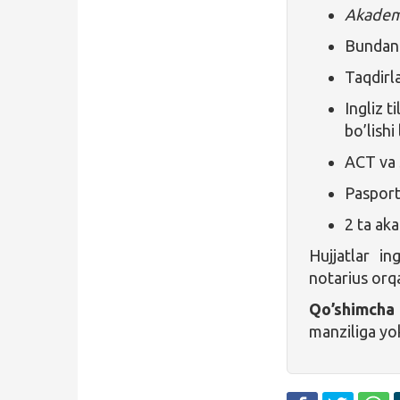
Akadem
Bundan 
Taqdirl
Ingliz t
bo’lishi
ACT va S
Pasport
2 ta ak
Hujjatlar in
notarius orqa
Qo’shimcha
manziliga yo