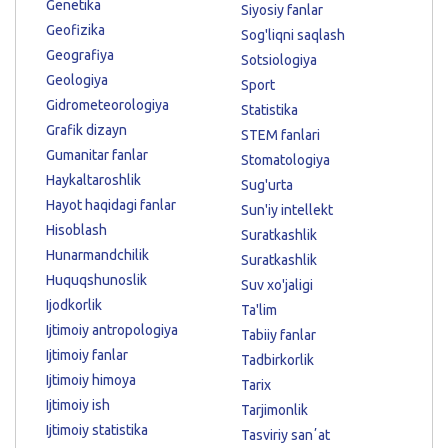
Genetika
Siyosiy fanlar
Geofizika
Sog'liqni saqlash
Geografiya
Sotsiologiya
Geologiya
Sport
Gidrometeorologiya
Statistika
Grafik dizayn
STEM fanlari
Gumanitar fanlar
Stomatologiya
Haykaltaroshlik
Sug'urta
Hayot haqidagi fanlar
Sun'iy intellekt
Hisoblash
Suratkashlik
Hunarmandchilik
Suratkashlik
Huquqshunoslik
Suv xo'jaligi
Ijodkorlik
Ta'lim
Ijtimoiy antropologiya
Tabiiy fanlar
Ijtimoiy fanlar
Tadbirkorlik
Ijtimoiy himoya
Tarix
Ijtimoiy ish
Tarjimonlik
Ijtimoiy statistika
Tasviriy sanʼat