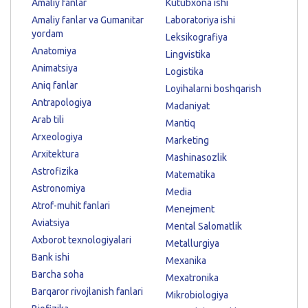
Amaliy fanlar
Kutubxona ishi
Amaliy fanlar va Gumanitar
Laboratoriya ishi
yordam
Leksikografiya
Anatomiya
Lingvistika
Animatsiya
Logistika
Aniq fanlar
Loyihalarni boshqarish
Antrapologiya
Madaniyat
Arab tili
Mantiq
Arxeologiya
Marketing
Arxitektura
Mashinasozlik
Astrofizika
Matematika
Astronomiya
Media
Atrof-muhit fanlari
Menejment
Aviatsiya
Mental Salomatlik
Axborot texnologiyalari
Metallurgiya
Bank ishi
Mexanika
Barcha soha
Mexatronika
Barqaror rivojlanish fanlari
Mikrobiologiya