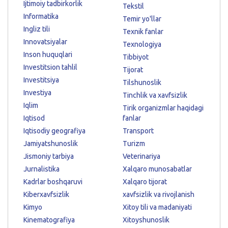
Ijtimoiy tadbirkorlik
Tekstil
Informatika
Temir yo'llar
Ingliz tili
Texnik fanlar
Innovatsiyalar
Texnologiya
Inson huquqlari
Tibbiyot
Investitsion tahlil
Tijorat
Investitsiya
Tilshunoslik
Investiya
Tinchlik va xavfsizlik
Iqlim
Tirik organizmlar haqidagi
Iqtisod
fanlar
Iqtisodiy geografiya
Transport
Jamiyatshunoslik
Turizm
Jismoniy tarbiya
Veterinariya
Jurnalistika
Xalqaro munosabatlar
Kadrlar boshqaruvi
Xalqaro tijorat
Kiberxavfsizlik
xavfsizlik va rivojlanish
Kimyo
Xitoy tili va madaniyati
Kinematografiya
Xitoyshunoslik