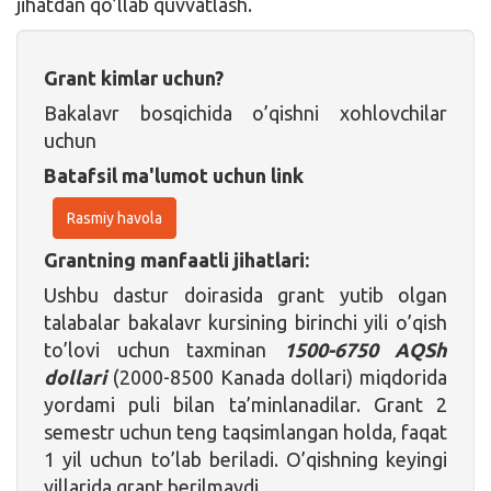
jihatdan qo’llab quvvatlash.
Grant kimlar uchun?
Bakalavr bosqichida o’qishni xohlovchilar
uchun
Batafsil ma'lumot uchun link
Rasmiy havola
Grantning manfaatli jihatlari:
Ushbu dastur doirasida grant yutib olgan
talabalar bakalavr kursining birinchi yili o’qish
to’lovi uchun taxminan
1500-6750 AQSh
dollari
(2000-8500 Kanada dollari) miqdorida
yordami puli bilan ta’minlanadilar. Grant 2
semestr uchun teng taqsimlangan holda, faqat
1 yil uchun to’lab beriladi. O’qishning keyingi
yillarida grant berilmaydi.