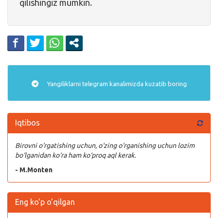
qilishingiz mumkin.
Yangiliklarni
telegram
kanalimizda kuzatib boring
Iqtibos
Birovni o‘rgatishing uchun, o‘zing o‘rganishing uchun lozim
bo‘lganidan ko‘ra ham ko‘proq aql kerak.
- M.Monten
Eng ko'p o'qilgan