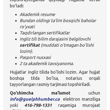
bo’ladi:
Akademik resume
Bundan oldingi ta’lim bosqichi baholar
ro’yxati
Taqdirlangan sertifikatlar
Ingliz tili bilim darajasini belgilovchi
sertifikat
(muddati o’tmagan bo’lishi
lozim).
Pasport nusxasi
2 ta akademik tavsiyanoma.
Hujjatlar ingliz tilida bo’lishi lozim. Agar hujjat
boshqa tilda bo’lsa, notarius orqali
tayyorlangan rasmiy tarjimasi topshiriladi.
Qo’shimcha ma’lumot
uchun
info@guelphhumber.ca
elektron manziliga
yoki
416-798-1331
raqamiga murojaat