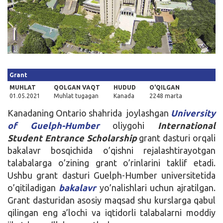
Kirish
Grant
MUHLAT
QOLGAN VAQT
HUDUD
O'QILGAN
01.05.2021
Muhlat tugagan
Kanada
2248 marta
Kanadaning Ontario shahrida joylashgan
University
of Guelph-Humber
oliygohi
International
Student Entrance Scholarship
grant dasturi orqali
bakalavr bosqichida o’qishni rejalashtirayotgan
talabalarga o’zining grant o’rinlarini taklif etadi.
Ushbu grant dasturi Guelph-Humber universitetida
o’qitiladigan
bakalavr
yo’nalishlari uchun ajratilgan.
Grant dasturidan asosiy maqsad shu kurslarga qabul
qilingan eng a’lochi va iqtidorli talabalarni moddiy