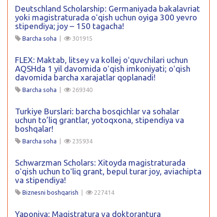
Deutschland Scholarship: Germaniyada bakalavriat
yoki magistraturada oʻqish uchun oyiga 300 yevro
stipendiya; joy – 150 tagacha!
Barcha soha
|
301915
FLEX: Maktab, litsey va kollej oʻquvchilari uchun
AQSHda 1 yil davomida oʻqish imkoniyati; oʻqish
davomida barcha xarajatlar qoplanadi!
Barcha soha
|
269340
Turkiye Burslari: barcha bosqichlar va sohalar
uchun to’liq grantlar, yotoqxona, stipendiya va
boshqalar!
Barcha soha
|
235934
Schwarzman Scholars: Xitoyda magistraturada
oʻqish uchun toʻliq grant, bepul turar joy, aviachipta
va stipendiya!
Biznesni boshqarish
|
227414
Yaponiya: Magistratura va doktorantura