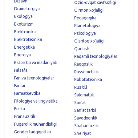
Dizayn
Oziq-ovqat xavfsizligi
Dramaturgiya
Oʻrmon xoʻjaligi
Ekologiya
Pedagogika
Ekoturizm
Planetologiya
Elektronika
Psixologiya
Elektrotexnika
Qishloq xo'jaligi
Energetika
Qurilish
Energiya
Raqamli texnologiyalar
Eston tili va madaniyati
Raqqoslik
Falsafa
Rassomchilik
Fan va texnologiyalar
Robototexnika
Fanlar
Rus tili
Farmatsevtika
Salomatlik
Filologiya va lingvistika
San'at
Fizika
San'at tarixi
Fransuz tili
Savodxonlik
Fuqarolik muhandisligi
Shaharsozlik
Gender tadqiqotlari
She'riyat