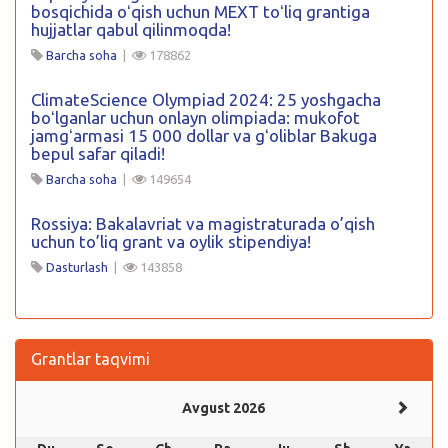
bosqichida oʻqish uchun MEXT toʻliq grantiga
hujjatlar qabul qilinmoqda!
Barcha soha
|
178862
ClimateScience Olympiad 2024: 25 yoshgacha
boʻlganlar uchun onlayn olimpiada: mukofot
jamgʻarmasi 15 000 dollar va gʻoliblar Bakuga
bepul safar qiladi!
Barcha soha
|
149654
Rossiya: Bakalavriat va magistraturada o’qish
uchun to’liq grant va oylik stipendiya!
Dasturlash
|
143858
Grantlar taqvimi
Avgust 2026