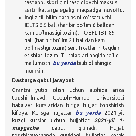
tashabbuskorligini tasdiqlovchi maxsus
sertifikatlarga egaligi maqsadga muvofiq.
Ingliz tili bilim darajasini ko’rsatuvchi
IELTS 6.5 ball (har bir bo’lim 6 balldan
kam bo’lmasligi lozim), TOEFL IBT 89
ball (har bir bo’lim 21 balldan kam
bo’lmasligi lozim) sertifikatlarini taqdim
etishlari lozim. Til talablari haqida to’liq
ma’lumotni
bu yerda
bilib olishingiz
mumkin.
Dasturga qabul jarayoni:
Grantni yutib olish uchun alohida ariza
topshirilmaydi, Guelph-Humber universiteti
bakalavr kurslaridan biriga hujjat topshirish
kifoya. Kursga hujjatlar
bu yerda
2021-yil
kuzgi kurslar uchun hujjatlar
2021-yil 1-
maygacha
qabul qilinadi. Hujjat
topshirayotganda quyidagi hujjatlar kerak