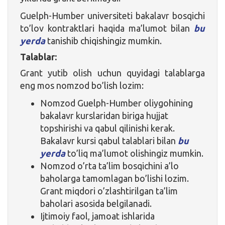
Guelph-Humber universiteti bakalavr bosqichi
to’lov kontraktlari haqida ma’lumot bilan
bu
yerda
tanishib chiqishingiz mumkin.
Talablar:
Grant yutib olish uchun quyidagi talablarga
eng mos nomzod bo’lish lozim:
Nomzod Guelph-Humber oliygohining
bakalavr kurslaridan biriga hujjat
topshirishi va qabul qilinishi kerak.
Bakalavr kursi qabul talablari bilan
bu
yerda
to’liq ma’lumot olishingiz mumkin.
Nomzod o’rta ta’lim bosqichini a’lo
baholarga tamomlagan bo’lishi lozim.
Grant miqdori o’zlashtirilgan ta’lim
baholari asosida belgilanadi.
Ijtimoiy faol, jamoat ishlarida