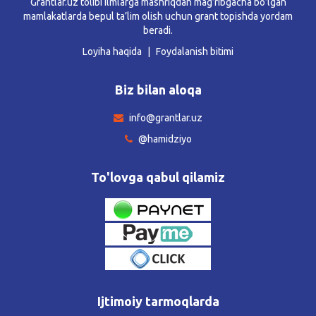
Grantlar.uz tolibi ilmlarga mashriqdan mag’ribgacha bo’lgan
mamlakatlarda bepul ta’lim olish uchun grant topishda yordam
beradi.
Loyiha haqida
Foydalanish bitimi
Biz bilan aloqa
info@grantlar.uz
@hamidziyo
To'lovga qabul qilamiz
Ijtimoiy tarmoqlarda