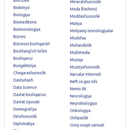
Biofizika
Mineralshunoslik
Biokimyo
Moda (Fashion)
Biologiya
Moddashunoslik
Biomeditsina
Moliya
Biotexnologiya
Moliyaviy texnologiyalar
Biznes
Mudofaa
Biznesni boshqarish
Muhandislik
Boshlang'ich ta'lim
Multimedia
Boshqaruv
Musiqa
Buxgalteriya
Muzeyshunoslik
Chegarashunoslik
Narsalar interneti
Dasturlash
Neft va gaz ishi
Data Science
Nemis tili
Davlat boshqaruvi
Nevrologiya
Davlat siyosati
Neyrobiologiya
Demografiya
Onkologiya
Dinshunoslik
Oshpazlik
Diplomatiya
Oziq-ovqat sanoati