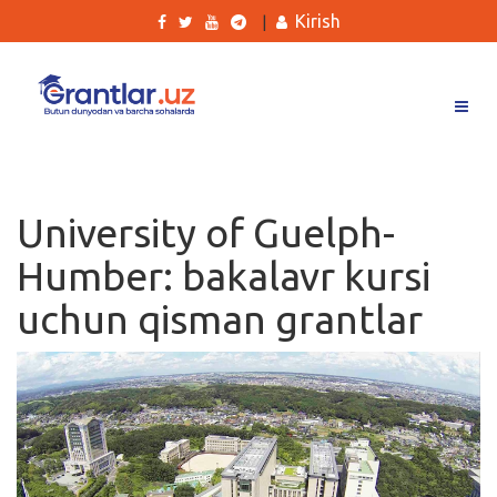
Kirish
|
Grantlar
Tanlovlar
University of Guelph-
Ishlar
Humber: bakalavr kursi
Kurslar
uchun qisman grantlar
Blog
Yana
Qidirish