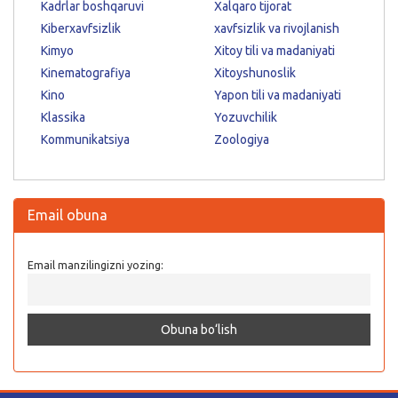
Kadrlar boshqaruvi
Xalqaro tijorat
Kiberxavfsizlik
xavfsizlik va rivojlanish
Kimyo
Xitoy tili va madaniyati
Kinematografiya
Xitoyshunoslik
Kino
Yapon tili va madaniyati
Klassika
Yozuvchilik
Kommunikatsiya
Zoologiya
Email obuna
Email manzilingizni yozing: