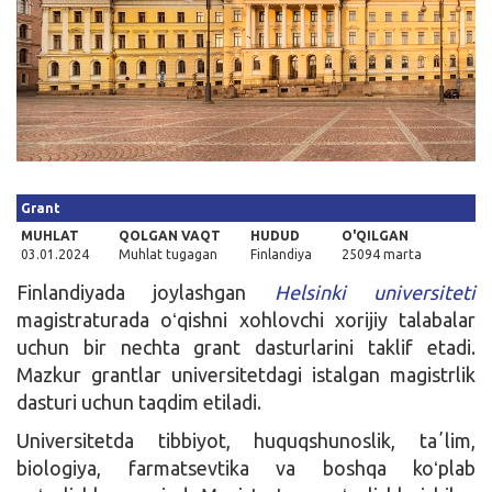
Kirish
Grant
MUHLAT
QOLGAN VAQT
HUDUD
O'QILGAN
03.01.2024
Muhlat tugagan
Finlandiya
25094 marta
Finlandiyada joylashgan
Helsinki universiteti
magistraturada oʻqishni xohlovchi xorijiy talabalar
uchun bir nechta grant dasturlarini taklif etadi.
Mazkur grantlar universitetdagi istalgan magistrlik
dasturi uchun taqdim etiladi.
Universitetda tibbiyot, huquqshunoslik, taʼlim,
biologiya, farmatsevtika va boshqa koʻplab