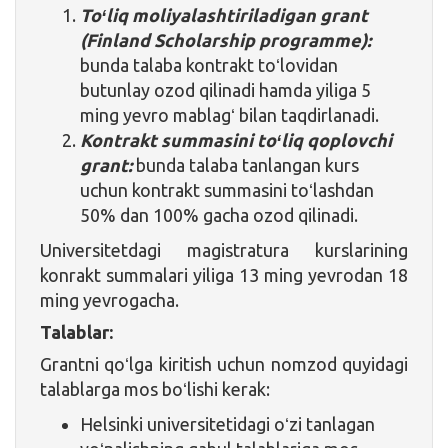
Toʻliq moliyalashtiriladigan grant
(Finland Scholarship programme):
bunda talaba kontrakt toʻlovidan
butunlay ozod qilinadi hamda yiliga 5
ming yevro mablagʻ bilan taqdirlanadi.
Kontrakt summasini toʻliq qoplovchi
grant:
bunda talaba tanlangan kurs
uchun kontrakt summasini toʻlashdan
50% dan 100% gacha ozod qilinadi.
Universitetdagi magistratura kurslarining
konrakt summalari yiliga 13 ming yevrodan 18
ming yevrogacha.
Talablar:
Grantni qoʻlga kiritish uchun nomzod quyidagi
talablarga mos boʻlishi kerak:
Helsinki universitetidagi oʻzi tanlagan