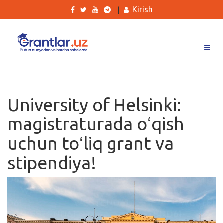
Kirish
|
Grantlar
Tanlovlar
University of Helsinki:
Ishlar
magistraturada oʻqish
Kurslar
uchun toʻliq grant va
Blog
stipendiya!
Yana
Qidirish