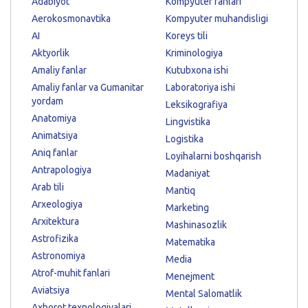
Adabiyot
Kompyuter fanlari
Aerokosmonavtika
Kompyuter muhandisligi
AI
Koreys tili
Aktyorlik
Kriminologiya
Amaliy fanlar
Kutubxona ishi
Amaliy fanlar va Gumanitar
Laboratoriya ishi
yordam
Leksikografiya
Anatomiya
Lingvistika
Animatsiya
Logistika
Aniq fanlar
Loyihalarni boshqarish
Antrapologiya
Madaniyat
Arab tili
Mantiq
Arxeologiya
Marketing
Arxitektura
Mashinasozlik
Astrofizika
Matematika
Astronomiya
Media
Atrof-muhit fanlari
Menejment
Aviatsiya
Mental Salomatlik
Axborot texnologiyalari