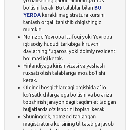
yoʻnalishning qabul talablariga mos
boʻlishi kerak. Bu talablar bilan
BU
YERDA
kerakli magistratura kursini
tanlash orqali tanishib chiqishingiz
mumkin.
Nomzod Yevropa Ittifoqi yoki Yevropa
iqtisodiy hududi tarkibiga kiruvchi
davlatning fuqarosi yoki doimiy rezidenti
boʻlmasligi kerak.
Finlandiyaga kirish vizasi va yashash
ruxsati olish talablariga mos boʻlishi
kerak.
Oldingi bosqichlardagi oʻqishida aʼlo
koʻrsatkichlarga ega boʻlishi va bu ariza
topshirish jarayonidagi taqdim etiladigan
hujjatlarda oʻz isbotini topishi kerak.
Shuningdek, nomzod tanlangan
magistratura kursining til talabiga javob