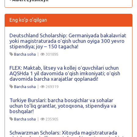
Eng ko'p o'qilgan
Deutschland Scholarship: Germaniyada bakalavriat
yoki magistraturada oʻqish uchun oyiga 300 yevro
stipendiya; joy – 150 tagacha!
Barcha soha
|
301895
FLEX: Maktab, litsey va kollej oʻquvchilari uchun
AQSHda 1 yil davomida oʻqish imkoniyati; oʻqish
davomida barcha xarajatlar qoplanadi!
Barcha soha
|
269319
Turkiye Burslari: barcha bosqichlar va sohalar
uchun to’liq grantlar, yotoqxona, stipendiya va
boshqalar!
Barcha soha
|
235905
Schwarzman Scholars: Xitoyda magistraturada