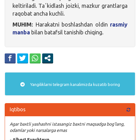
keltiriladi. Taʼkidlash joizki, mazkur grantlarga
raqobat ancha kuchli.
MUHIM:
Harakatni boshlashdan oldin
rasmiy
manba
bilan batafsil tanishib chiqing.
Yangiliklarni
telegram
kanalimizda kuzatib boring
Iqtibos
Agar baxtli yashashni istasangiz baxtni maqsadga bog’lang,
odamlar yoki narsalarga emas
- Albert Eynshteyn