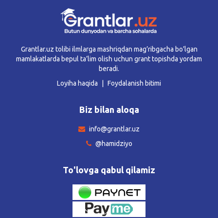
Grantlar.uz tolibi ilmlarga mashriqdan mag’ribgacha bo’lgan
mamlakatlarda bepul ta’lim olish uchun grant topishda yordam
beradi.
Loyiha haqida
Foydalanish bitimi
Biz bilan aloqa
info@grantlar.uz
@hamidziyo
To'lovga qabul qilamiz