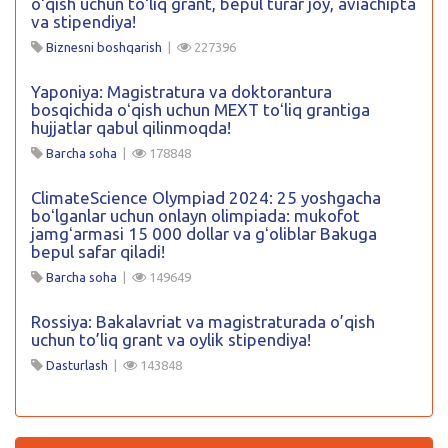
oʻqish uchun toʻliq grant, bepul turar joy, aviachipta
va stipendiya!
Biznesni boshqarish
|
227396
Yaponiya: Magistratura va doktorantura
bosqichida oʻqish uchun MEXT toʻliq grantiga
hujjatlar qabul qilinmoqda!
Barcha soha
|
178848
ClimateScience Olympiad 2024: 25 yoshgacha
boʻlganlar uchun onlayn olimpiada: mukofot
jamgʻarmasi 15 000 dollar va gʻoliblar Bakuga
bepul safar qiladi!
Barcha soha
|
149649
Rossiya: Bakalavriat va magistraturada o’qish
uchun to’liq grant va oylik stipendiya!
Dasturlash
|
143848