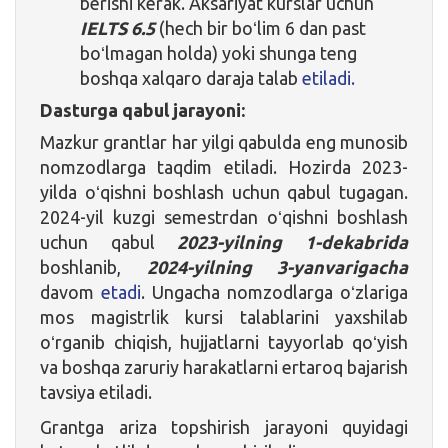
berishi kerak. Aksariyat kurslar uchun
IELTS 6.5
(hech bir boʻlim 6 dan past
boʻlmagan holda) yoki shunga teng
boshqa xalqaro daraja talab
etiladi.
Dasturga qabul jarayoni:
Mazkur grantlar har yilgi qabulda eng munosib
nomzodlarga taqdim etiladi. Hozirda 2023-
yilda oʻqishni boshlash uchun qabul tugagan.
2024-yil kuzgi semestrdan oʻqishni boshlash
uchun qabul
2023-yilning 1-dekabrida
boshlanib,
2024-yilning 3-yanvarigacha
davom
etadi
. Ungacha nomzodlarga oʻzlariga
mos magistrlik kursi talablarini yaxshilab
oʻrganib chiqish, hujjatlarni tayyorlab qoʻyish
va boshqa zaruriy harakatlarni ertaroq bajarish
tavsiya etiladi.
Grantga ariza topshirish jarayoni quyidagi