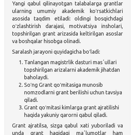
Yangi qabul qilinayotgan talabalarga grantlar
ularning umumiy akademik koʻrsatkichlari
asosida taqdim etiladi: oldingi bosqichdagi
oʻzlashtirish darajasi, motivatsiya insholari,
topshirilgan grant arizasida keltirilgan asoslar
va boshqalar hisobga olinadi.
Saralash jarayoni quyidagicha boʻladi:
Tanlangan magistrlik dasturi masʼullari
topshirilgan arizalarni akademik jihatdan
baholaydi.
Soʻng Grant qoʻmitasiga munosib
nomzodlarni grant berilishi uchun tavsiya
qiladi.
Grant qoʻmitasi kimlarga grant ajratilishi
haqida yakuniy qarorni qabul qiladi.
Grant ajratilsa, sizga qabul xati yuboriladi va
unda grant haqidagi maʼlumotlar ham