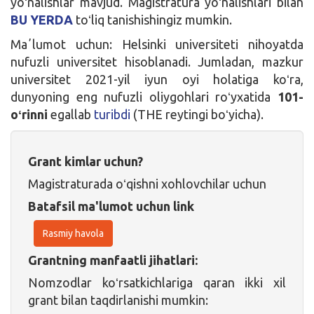
yoʻnalishlar mavjud. Magistratura yoʻnalishlari bilan
BU YERDA
toʻliq tanishishingiz mumkin.
Maʼlumot uchun: Helsinki universiteti nihoyatda
nufuzli universitet hisoblanadi. Jumladan, mazkur
universitet 2021-yil iyun oyi holatiga koʻra,
dunyoning eng nufuzli oliygohlari roʻyxatida
101-
oʻrinni
egallab
turibdi
(THE reytingi boʻyicha).
Grant kimlar uchun?
Magistraturada oʻqishni xohlovchilar uchun
Batafsil ma'lumot uchun link
Rasmiy havola
Grantning manfaatli jihatlari:
Nomzodlar koʻrsatkichlariga qaran ikki xil
grant bilan taqdirlanishi mumkin: