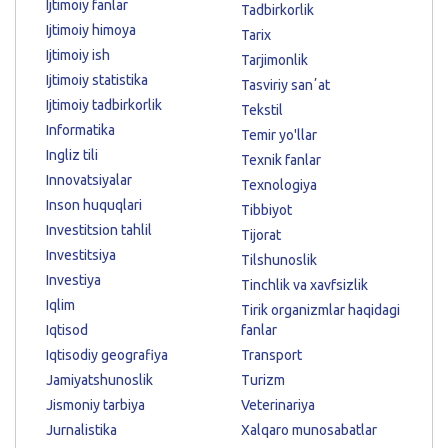
Ijtimoiy fanlar
Tadbirkorlik
Ijtimoiy himoya
Tarix
Ijtimoiy ish
Tarjimonlik
Ijtimoiy statistika
Tasviriy sanʼat
Ijtimoiy tadbirkorlik
Tekstil
Informatika
Temir yo'llar
Ingliz tili
Texnik fanlar
Innovatsiyalar
Texnologiya
Inson huquqlari
Tibbiyot
Investitsion tahlil
Tijorat
Investitsiya
Tilshunoslik
Investiya
Tinchlik va xavfsizlik
Iqlim
Tirik organizmlar haqidagi
Iqtisod
fanlar
Iqtisodiy geografiya
Transport
Jamiyatshunoslik
Turizm
Jismoniy tarbiya
Veterinariya
Jurnalistika
Xalqaro munosabatlar