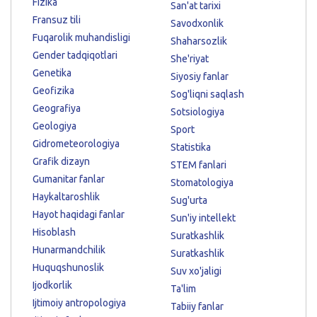
Fizika
San'at tarixi
Fransuz tili
Savodxonlik
Fuqarolik muhandisligi
Shaharsozlik
Gender tadqiqotlari
She'riyat
Genetika
Siyosiy fanlar
Geofizika
Sog'liqni saqlash
Geografiya
Sotsiologiya
Geologiya
Sport
Gidrometeorologiya
Statistika
Grafik dizayn
STEM fanlari
Gumanitar fanlar
Stomatologiya
Haykaltaroshlik
Sug'urta
Hayot haqidagi fanlar
Sun'iy intellekt
Hisoblash
Suratkashlik
Hunarmandchilik
Suratkashlik
Huquqshunoslik
Suv xo'jaligi
Ijodkorlik
Ta'lim
Ijtimoiy antropologiya
Tabiiy fanlar