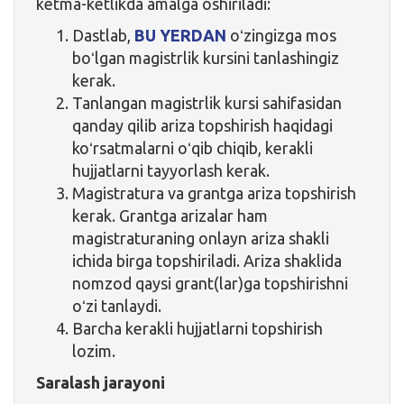
ketma-ketlikda amalga oshiriladi:
Dastlab,
BU YERDAN
oʻzingizga mos
boʻlgan magistrlik kursini tanlashingiz
kerak.
Tanlangan magistrlik kursi sahifasidan
qanday qilib ariza topshirish haqidagi
koʻrsatmalarni oʻqib chiqib, kerakli
hujjatlarni tayyorlash kerak.
Magistratura va grantga ariza topshirish
kerak. Grantga arizalar ham
magistraturaning onlayn ariza shakli
ichida birga topshiriladi. Ariza shaklida
nomzod qaysi grant(lar)ga topshirishni
oʻzi tanlaydi.
Barcha kerakli hujjatlarni topshirish
lozim.
Saralash jarayoni