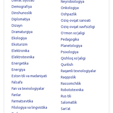
Davlat siyosati
Neyrobiologiya
Demografiya
Onkologiya
Dinshunoslik
Oshpazlik
Diplomatiya
Oziq-ovqat sanoati
Dizayn
Oziq-ovqat xavfsizligi
Dramaturgiya
Oʻrmon xoʻjaligi
Ekologiya
Pedagogika
Ekoturizm
Planetologiya
Elektronika
Psixologiya
Elektrotexnika
Qishloq xo'jaligi
Energetika
Qurilish
Energiya
Raqamli texnologiyalar
Eston tili va madaniyati
Raqqoslik
Falsafa
Rassomchilik
Fan va texnologiyalar
Robototexnika
Fanlar
Rus tili
Farmatsevtika
Salomatlik
Filologiya va lingvistika
San'at