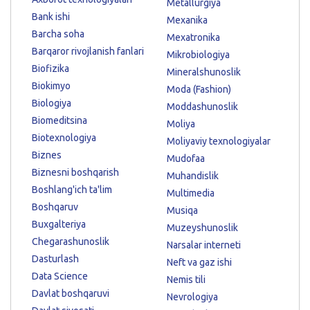
Metallurgiya
Bank ishi
Mexanika
Barcha soha
Mexatronika
Barqaror rivojlanish fanlari
Mikrobiologiya
Biofizika
Mineralshunoslik
Biokimyo
Moda (Fashion)
Biologiya
Moddashunoslik
Biomeditsina
Moliya
Biotexnologiya
Moliyaviy texnologiyalar
Biznes
Mudofaa
Biznesni boshqarish
Muhandislik
Boshlang'ich ta'lim
Multimedia
Boshqaruv
Musiqa
Buxgalteriya
Muzeyshunoslik
Chegarashunoslik
Narsalar interneti
Dasturlash
Neft va gaz ishi
Data Science
Nemis tili
Davlat boshqaruvi
Nevrologiya