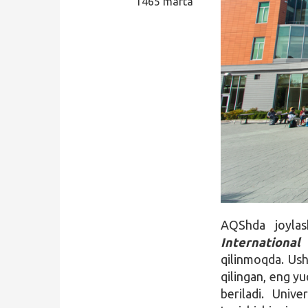
1465 marta
Qidirish
Kirish
AQShda joyla
International
qilinmoqda. Ush
qilingan, eng yu
beriladi. Univ