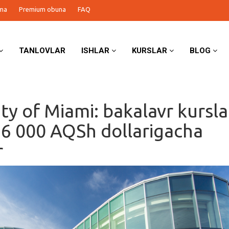
ma
Premium obuna
FAQ
TANLOVLAR
ISHLAR
KURSLAR
BLOG
ty of Miami: bakalavr kursla
6 000 AQSh dollarigacha
r