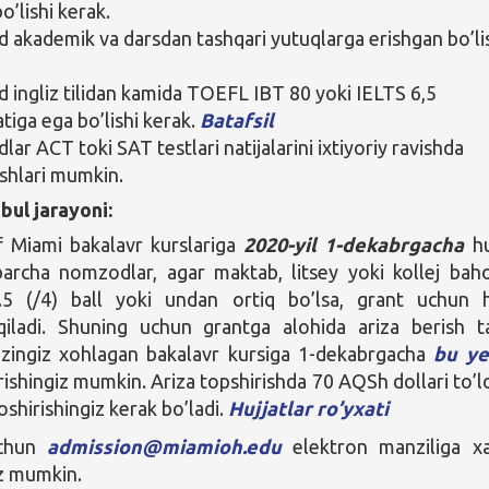
o’lishi kerak.
akademik va darsdan tashqari yutuqlarga erishgan bo’li
ingliz tilidan kamida TOEFL IBT 80 yoki IELTS 6,5
atiga ega bo’lishi kerak.
Batafsil
ar ACT toki SAT testlari natijalarini ixtiyoriy ravishda
ishlari mumkin.
bul jarayoni:
f Miami bakalavr kurslariga
2020-yil 1-dekabrgacha
hu
archa nomzodlar, agar maktab, litsey yoki kollej baho
3.5 (/4) ball yoki undan ortiq bo’lsa, grant uchun
 qiladi. Shuning uchun grantga alohida ariza berish t
’zingiz xohlagan bakalavr kursiga 1-dekabrgacha
bu ye
rishingiz mumkin. Ariza topshirishda 70 AQSh dollari to’l
shirishingiz kerak bo’ladi.
Hujjatlar ro’yxati
uchun
admission@miamioh.edu
elektron manziliga x
z mumkin.