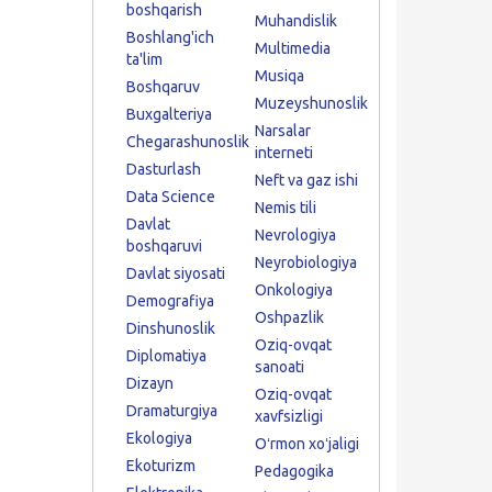
boshqarish
Muhandislik
Boshlang'ich
Multimedia
ta'lim
Musiqa
Boshqaruv
Muzeyshunoslik
Buxgalteriya
Narsalar
Chegarashunoslik
interneti
Dasturlash
Neft va gaz ishi
Data Science
Nemis tili
Davlat
Nevrologiya
boshqaruvi
Neyrobiologiya
Davlat siyosati
Onkologiya
Demografiya
Oshpazlik
Dinshunoslik
Oziq-ovqat
Diplomatiya
sanoati
Dizayn
Oziq-ovqat
Dramaturgiya
xavfsizligi
Ekologiya
Oʻrmon xoʻjaligi
Ekoturizm
Pedagogika