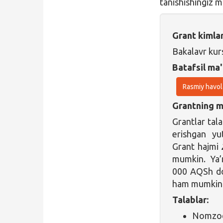
tanishishingiz 
Grant kimla
Bakalavr kur
Batafsil ma'
Rasmiy havol
Grantning ma
Grantlar tala
erishgan yu
Grant hajmi
mumkin. Ya’n
000 AQSh do
ham mumkin. 
Talablar:
Nomzod 