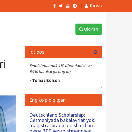
Kirish
|
Qidirish
Iqtibos
ri
Donishmandlik 1% ilhomlanish va
99% harakatga bog’liq
- Tomas Edison
Eng ko'p o'qilgan
Deutschland Scholarship:
Germaniyada bakalavriat yoki
magistraturada oʻqish uchun
oyiga 300 yevro stipendiya;