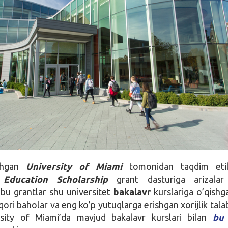
shgan
University of Miami
tomonidan taqdim etil
 Education Scholarship
grant dasturiga arizalar
bu grantlar shu universitet
bakalavr
kurslariga o’qishg
qori baholar va eng ko’p yutuqlarga erishgan xorijlik tala
ersity of Miami’da mavjud bakalavr kurslari bilan
bu