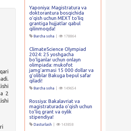
Yaponiya: Magistratura va
doktorantura bosqichida
oʻqish uchun MEXT toʻliq
grantiga hujjatlar qabul
qilinmoqda!
Barcha soha
|
178864
ClimateScience Olympiad
2024: 25 yoshgacha
boʻlganlar uchun onlayn
olimpiada: mukofot
jamgʻarmasi 15 000 dollar va
qari
gʻoliblar Bakuga bepul safar
adi.
qiladi!
lishi
Barcha soha
|
149654
ga 2
ishi
Rossiya: Bakalavriat va
magistraturada o’qish uchun
to’liq grant va oylik
stipendiya!
Dasturlash
|
143858
ri