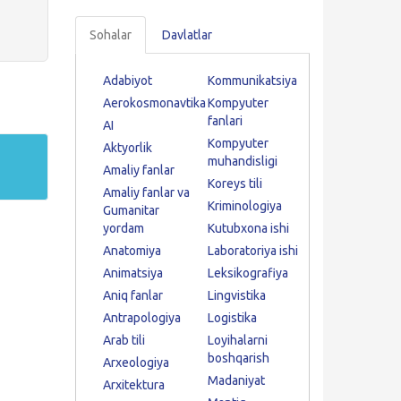
Sohalar
Davlatlar
Adabiyot
Kommunikatsiya
Aerokosmonavtika
Kompyuter
fanlari
AI
Kompyuter
Aktyorlik
muhandisligi
Amaliy fanlar
Koreys tili
Amaliy fanlar va
Kriminologiya
Gumanitar
yordam
Kutubxona ishi
Anatomiya
Laboratoriya ishi
Animatsiya
Leksikografiya
Aniq fanlar
Lingvistika
Antrapologiya
Logistika
Arab tili
Loyihalarni
boshqarish
Arxeologiya
Madaniyat
Arxitektura