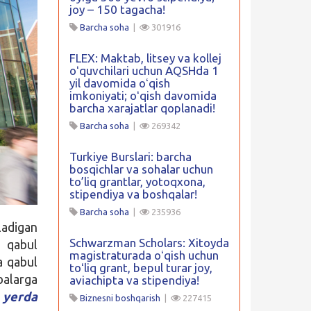
joy – 150 tagacha!
Barcha soha
|
301916
FLEX: Maktab, litsey va kollej
oʻquvchilari uchun AQSHda 1
yil davomida oʻqish
imkoniyati; oʻqish davomida
barcha xarajatlar qoplanadi!
Barcha soha
|
269342
Turkiye Burslari: barcha
bosqichlar va sohalar uchun
to’liq grantlar, yotoqxona,
stipendiya va boshqalar!
Barcha soha
|
235936
adigan
Schwarzman Scholars: Xitoyda
 qabul
magistraturada oʻqish uchun
a qabul
toʻliq grant, bepul turar joy,
balarga
aviachipta va stipendiya!
 yerda
Biznesni boshqarish
|
227415