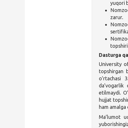
yuqori b
Nomzod 
zarur.
Nomzod 
sertifik
Nomzodl
topshir
Dasturga qa
University o
topshirgan b
o’rtachasi 
da’vogarlik
etilmaydi. O
hujjat topshi
ham amalga o
Ma’lumot 
yuborishingi