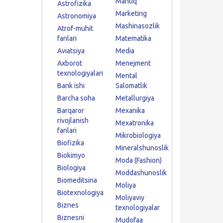
Mantiq
Astrofizika
Marketing
Astronomiya
Mashinasozlik
Atrof-muhit
fanlari
Matematika
Aviatsiya
Media
Axborot
Menejment
texnologiyalari
Mental
Bank ishi
Salomatlik
Barcha soha
Metallurgiya
Barqaror
Mexanika
rivojlanish
Mexatronika
fanlari
Mikrobiologiya
Biofizika
Mineralshunoslik
Biokimyo
Moda (Fashion)
Biologiya
Moddashunoslik
Biomeditsina
Moliya
Biotexnologiya
Moliyaviy
Biznes
texnologiyalar
Biznesni
Mudofaa