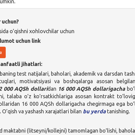
mumkin.
r uchun?
sida o’qishni xohlovchilar uchun
lumot uchun link
a
nfaatli jihatlari:
baning test natijalari, baholari, akademik va darsdan tash
tuqlari, motivatsiyasi va boshqalarga asosan belgilan
2 000 AQSh dollari
dan
16 000 AQSh dollarigacha
bo’
i, talaba o’z ko’rsatkichlariga asosan kontrakt to’lovi
llaridan 16 000 AQSh dollarigacha chegirmaga ega bo’l
O’qish va yashash xarajatlari bilan
bu yerda
tanishing.
maktabni (litseyni/kollejni) tamomlagan bo’lishi, bahola