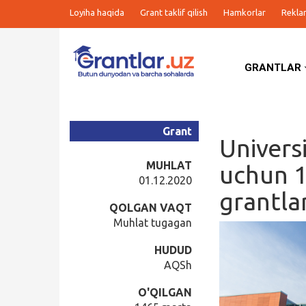
Loyiha haqida
Grant taklif qilish
Hamkorlar
Rekla
GRANTLAR
Grantlar
Tanlovlar
Grant
Universi
Ishlar
MUHLAT
uchun 1
01.12.2020
grantla
Kurslar
QOLGAN VAQT
Muhlat tugagan
Blog
HUDUD
AQSh
Yana
O'QILGAN