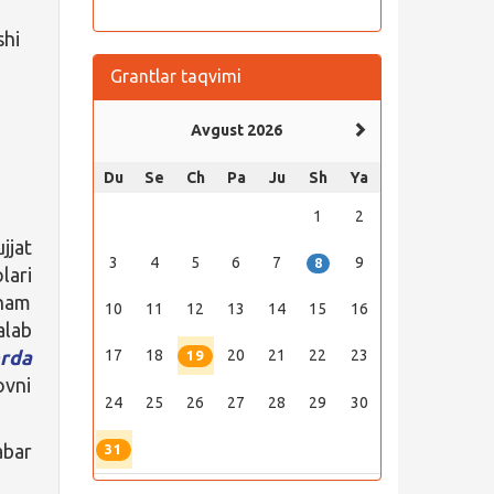
shi
Grantlar taqvimi
Avgust 2026
Du
Se
Ch
Pa
Ju
Sh
Ya
1
2
jjat
3
4
5
6
7
9
8
lari
 ham
10
11
12
13
14
15
16
alab
rda
17
18
20
21
22
23
19
ovni
24
25
26
27
28
29
30
abar
31