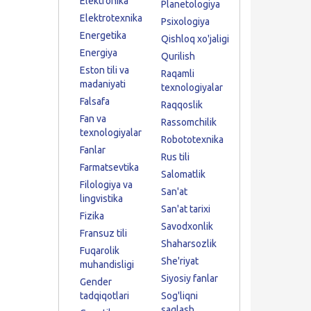
Elektronika
Planetologiya
Elektrotexnika
Psixologiya
Energetika
Qishloq xo'jaligi
Energiya
Qurilish
Eston tili va
Raqamli
madaniyati
texnologiyalar
Falsafa
Raqqoslik
Fan va
Rassomchilik
texnologiyalar
Robototexnika
Fanlar
Rus tili
Farmatsevtika
Salomatlik
Filologiya va
San'at
lingvistika
San'at tarixi
Fizika
Savodxonlik
Fransuz tili
Shaharsozlik
Fuqarolik
She'riyat
muhandisligi
Siyosiy fanlar
Gender
tadqiqotlari
Sog'liqni
saqlash