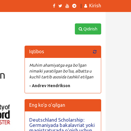
Kirish
|
Qidirish
Iqtibos
Muhim ahamiyatga ega bo’lgan
an
nimaiki yaratilgan bo’lsa, albatta u
kuchli tartib asosida tashkil etilgan
- Andrev Hendrikson
Eng ko'p o'qilgan
Deutschland Scholarship:
Germaniyada bakalavriat yoki
magistraturada oʻqish uchun