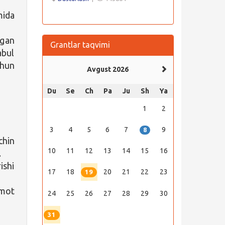
mida
igan
Grantlar taqvimi
abul
chun
Avgust 2026
Du
Se
Ch
Pa
Ju
Sh
Ya
1
2
3
4
5
6
7
9
8
chin
10
11
12
13
14
15
16
.
ishi
17
18
20
21
22
23
19
mot
24
25
26
27
28
29
30
31