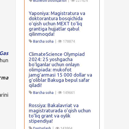
Biznesni boshqarish
|
227424
Yaponiya: Magistratura va
doktorantura bosqichida
oʻqish uchun MEXT toʻliq
grantiga hujjatlar qabul
qilinmoqda!
Barcha soha
|
178874
Gas
ClimateScience Olympiad
2024: 25 yoshgacha
chun
boʻlganlar uchun onlayn
olimpiada: mukofot
jamgʻarmasi 15 000 dollar va
rma
gʻoliblar Bakuga bepul safar
qiladi!
Barcha soha
|
149661
rini
Rossiya: Bakalavriat va
magistraturada o’qish uchun
to’liq grant va oylik
stipendiya!
Dasturlash
|
143864