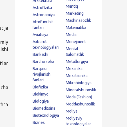
Arxitektura
Mantiq
Astrofizika
Marketing
Astronomiya
Mashinasozlik
Atrof-muhit
tija
fanlari
Matematika
Aviatsiya
Media
umiy
Axborot
Menejment
texnologiyalari
ishi
Mental
Bank ishi
Salomatlik
Barcha soha
Metallurgiya
tlar
Barqaror
Mexanika
rivojlanish
Mexatronika
fanlari
Mikrobiologiya
icha
Biofizika
Mineralshunoslik
Biokimyo
Moda (Fashion)
Biologiya
chta
Moddashunoslik
Biomeditsina
Moliya
Biotexnologiya
Moliyaviy
Biznes
texnologiyalar