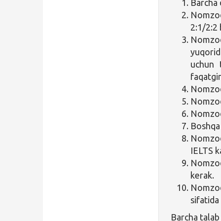
Barcha d
Nomzod 
2:1/2:2 
Nomzod
yuqorid
uchun t
faqatgin
Nomzod 
Nomzod 
Nomzod 
Boshqa 
Nomzod 
IELTS ka
Nomzod 
kerak.
Nomzod
sifatida
Barcha talab 