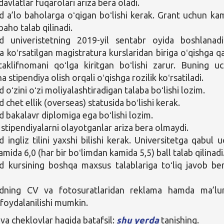
avlatlar fuqarolari ariza bera oladi.
a’lo baholarga oʻqigan boʻlishi kerak. Grant uchun ka
baho talab qilinadi.
 univeristetning 2019-yil sentabr oyida boshlanad
a koʻrsatilgan magistratura kurslaridan biriga oʻqishga q
aklifnomani qoʻlga kiritgan boʻlishi zarur. Buning u
a stipendiya olish orqali oʻqishga rozilik koʻrsatiladi.
oʻzini oʻzi moliyalashtiradigan talaba boʻlishi lozim.
chet ellik (overseas) statusida boʻlishi kerak.
bakalavr diplomiga ega boʻlishi lozim.
stipendiyalarni olayotganlar ariza bera olmaydi.
ingliz tilini yaxshi bilishi kerak. Universitetga qabul u
mida 6,0 (har bir boʻlimdan kamida 5,5) ball talab qilinadi
kursining boshqa maxsus talablariga toʻliq javob ber
ning CV va fotosuratlaridan reklama hamda ma’lu
 foydalanilishi mumkin.
va cheklovlar haqida batafsil:
shu yerda
tanishing.