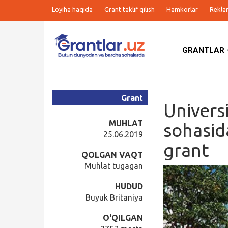
Loyiha haqida
Grant taklif qilish
Hamkorlar
Rekla
GRANTLAR
Grantlar
Tanlovlar
Grant
Universi
Ishlar
MUHLAT
sohasid
25.06.2019
grant
Kurslar
QOLGAN VAQT
Muhlat tugagan
Blog
HUDUD
Buyuk Britaniya
Yana
O'QILGAN