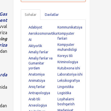
Gas
Sohalar
Davlatlar
ent
vval
Adabiyot
Kommunikatsiya
riza
Aerokosmonavtika
Kompyuter
ning
fanlari
AI
iza
Kompyuter
Aktyorlik
muhandisligi
idan
Amaliy fanlar
Koreys tili
Amaliy fanlar va
Kriminologiya
Gumanitar
yordam
Kutubxona ishi
rda
Anatomiya
Laboratoriya ishi
Animatsiya
Leksikografiya
mida
Aniq fanlar
Lingvistika
Antrapologiya
Logistika
Arab tili
Loyihalarni
boshqarish
idan
Arxeologiya
Madaniyat