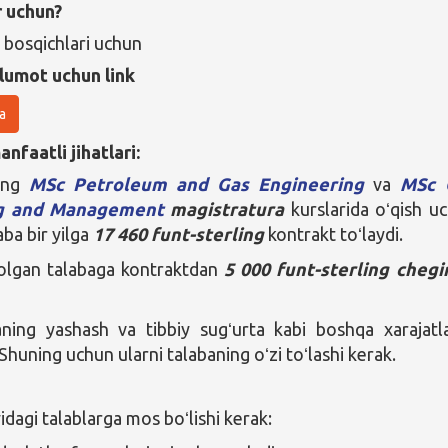
r uchun?
 bosqichlari uchun
lumot uchun link
a
nfaatli jihatlari:
ning
MSc Petroleum and Gas Engineering
va
MSc 
ng and Management
magistratura
kurslarida oʻqish u
aba bir yilga
17 460
funt-sterling
kontrakt toʻlaydi.
 olgan talabaga kontraktdan
5 000 funt-sterling
chegi
ning yashash va tibbiy sugʻurta kabi boshqa xarajatla
huning uchun ularni talabaning oʻzi toʻlashi kerak.
agi talablarga mos boʻlishi kerak: