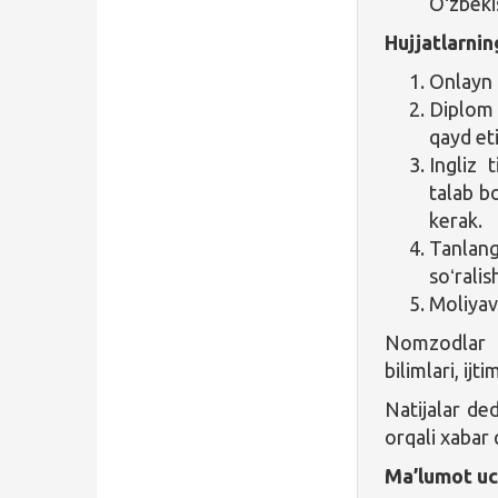
Oʻzbeki
Hujjatlarnin
Onlayn t
Diplom 
qayd eti
Ingliz 
talab b
kerak.
Tanlang
soʻrali
Moliyav
Nomzodlar g
bilimlari, ijt
Natijalar de
orqali xabar q
Ma’lumot u