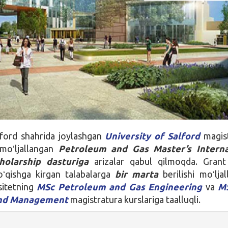
ford shahrida joylashgan
University of Salford
magist
 moʻljallangan
Petroleum and Gas Master’s Interna
cholarship
dasturiga
arizalar qabul qilmoqda. Grant
oʻqishga kirgan talabalarga
bir marta
berilishi moʻlja
sitetning
MSc Petroleum and Gas Engineering
va
M
and Management
magistratura kurslariga taalluqli.