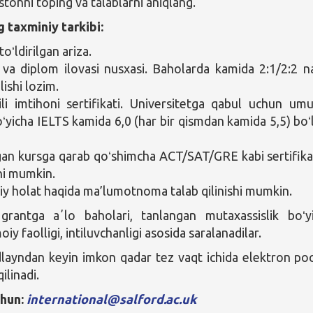
stonni toping va talablarni aniqlang.
g taxminiy tarkibi:
oʻldirilgan ariza.
va diplom ilovasi nusxasi. Baholarda kamida 2:1/2:2 na
lishi lozim.
tili imtihoni sertifikati. Universitetga qabul uchun um
oʻyicha IELTS kamida 6,0 (har bir qismdan kamida 5,5) boʻl
an kursga qarab qoʻshimcha ACT/SAT/GRE kabi sertifika
shi mumkin.
iy holat haqida ma’lumotnoma talab qilinishi mumkin.
rantga aʼlo baholari, tanlangan mutaxassislik boʻy
imoiy faolligi, intiluvchanligi asosida saralanadilar.
dlayndan keyin imkon qadar tez vaqt ichida elektron po
ilinadi.
chun:
international@salford.ac.uk