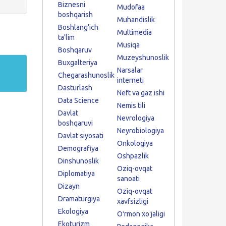
Biznesni
Mudofaa
boshqarish
Muhandislik
Boshlang'ich
Multimedia
ta'lim
Musiqa
Boshqaruv
Muzeyshunoslik
Buxgalteriya
Narsalar
Chegarashunoslik
interneti
Dasturlash
Neft va gaz ishi
Data Science
Nemis tili
Davlat
Nevrologiya
boshqaruvi
Neyrobiologiya
Davlat siyosati
Onkologiya
Demografiya
Oshpazlik
Dinshunoslik
Oziq-ovqat
Diplomatiya
sanoati
Dizayn
Oziq-ovqat
Dramaturgiya
xavfsizligi
Ekologiya
Oʻrmon xoʻjaligi
Ekoturizm