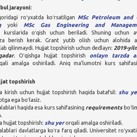
bul jarayoni:
qoridagi roʻyxatda koʻrsatilgan
MSc Petroleum and 
g
yoki
MSc Gas Engineering and Managem
a kurslarida oʻqish uchun beriladi. Shuning uchun a
iza berish kerak. Grant yutib olish uchun alohida a
lab qilinmaydi. Hujjat topshirish uchun dedlayn:
2019-yil
qadar
. Oʻqishga hujjat topshirish
onlayn tarzda ar
rqali amalga oshiriladi. Aniq ma’lumotni kurs sahifas
jat topshirish
a kirish uchun hujjat topshirish haqida batafsil:
shu ye
tga ega boʻlasiz.
alablari haqida esa kurs sahifasining
requirements
boʻli
.
a hujjat topshirish:
shu yer
orqali amalga oshiriladi.
alablari davlatlarga koʻra farq qiladi. Universitet roʻyxat