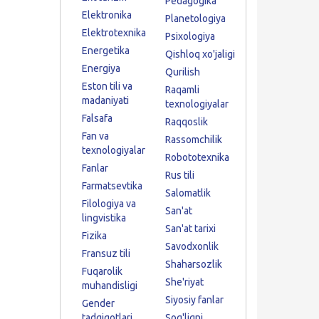
Pedagogika
Elektronika
Planetologiya
Elektrotexnika
Psixologiya
Energetika
Qishloq xo'jaligi
Energiya
Qurilish
Eston tili va
Raqamli
madaniyati
texnologiyalar
Falsafa
Raqqoslik
Fan va
Rassomchilik
texnologiyalar
Robototexnika
Fanlar
Rus tili
Farmatsevtika
Salomatlik
Filologiya va
San'at
lingvistika
San'at tarixi
Fizika
Savodxonlik
Fransuz tili
Shaharsozlik
Fuqarolik
She'riyat
muhandisligi
Siyosiy fanlar
Gender
tadqiqotlari
Sog'liqni