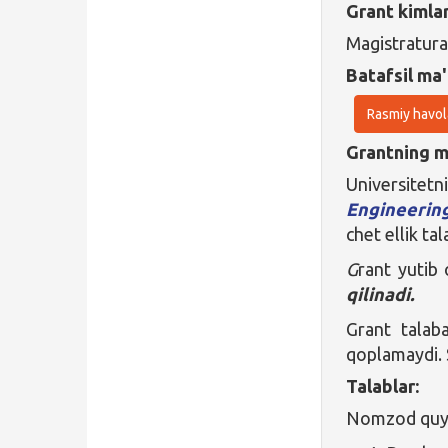
Grant kimla
Magistratura
Batafsil ma'
Rasmiy havol
Grantning ma
Universitet
Engineeri
chet ellik tal
G
rant yutib
qilinadi.
Grant talaba
qoplamaydi. S
Talablar:
Nomzod quyid