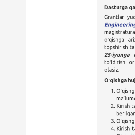
Dasturga qa
Grantlar yu
Engineerin
magistratur
oʻqishga ar
topshirish ta
25-iyunga 
toʻldirish o
olasiz.
Oʻqishga huj
Oʻqishg
ma’lumo
Kirish t
berilgan
Oʻqishg
Kirish t