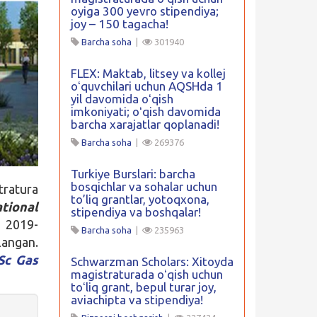
oyiga 300 yevro stipendiya;
joy – 150 tagacha!
Barcha soha
|
301940
FLEX: Maktab, litsey va kollej
oʻquvchilari uchun AQSHda 1
yil davomida oʻqish
imkoniyati; oʻqish davomida
barcha xarajatlar qoplanadi!
Barcha soha
|
269376
Turkiye Burslari: barcha
bosqichlar va sohalar uchun
ratura
to’liq grantlar, yotoqxona,
tional
stipendiya va boshqalar!
 2019-
Barcha soha
|
235963
llangan.
Sc Gas
Schwarzman Scholars: Xitoyda
magistraturada oʻqish uchun
toʻliq grant, bepul turar joy,
aviachipta va stipendiya!